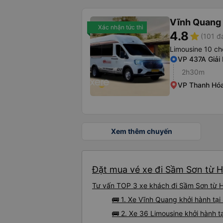
Vĩnh Quang
Xác nhận tức thì
4.8
star
(101 đ
Limousine 10 ch
VP 437A Giải
2h30m
VP Thanh Hóa
Xem thêm chuyến
Đặt mua vé xe đi Sầm Sơn từ H
Tư vấn TOP 3 xe khách đi Sầm Sơn từ Ho
🚌 1. Xe Vĩnh Quang khởi hành tại
🚌 2. Xe 36 Limousine khởi hành 