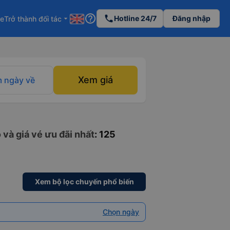
help_outline
phone
Hotline 24/7
Đăng nhập
re
Trở thành đối tác
arrow_drop_down
Xem giá
 ngày về
và giá vé ưu đãi nhất
: 125
Xem bộ lọc chuyến phổ biến
Chọn ngày