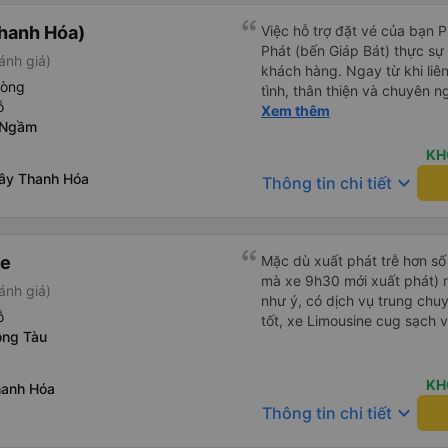
hanh Hóa)
Việc hỗ trợ đặt vé của bạn 
Phát (bến Giáp Bát) thực sự đ
ánh giá)
khách hàng. Ngay từ khi liên
hòng
tình, thân thiện và chuyên n
ỗ
thắc mắc đều được giải đáp 
Xem thêm
 Ngầm
khách hàng dễ dàng lựa chọ
cầu của mình. Không chỉ dừng lại ở việc cung cấp thông tin,
KH
Yến Nhi còn chủ động hỗ trợ 
Tây Thanh Hóa
keyboard_arrow_down
Thông tin chi tiết
việc giữ chỗ, xác nhận thông
Sự tận tâm và chu đáo này 
tâm và tin tưởng hơn khi sử
Phát. Thái độ làm việc nghiêm túc, trách nhiệm cùng phong
ne
Mặc dù xuất phát trễ hơn số
cách phục vụ chuyên nghiệ
mà xe 9h30 mới xuất phát) n
ánh giá)
cao chất lượng dịch vụ chun
như ý, có dịch vụ trung chuyể
tích cực cho nhà xe trong m
ỗ
tốt, xe Limousine cug sạch 
một tấm gương đáng khen ng
ồng Tàu
tải hành khách.
KH
hanh Hóa
keyboard_arrow_down
Thông tin chi tiết