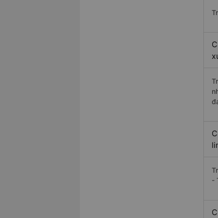
T
C
x
T
n
đ
C
l
T
-
C