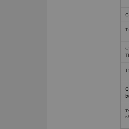
C
T
C
T
Tr
C
b
T
n