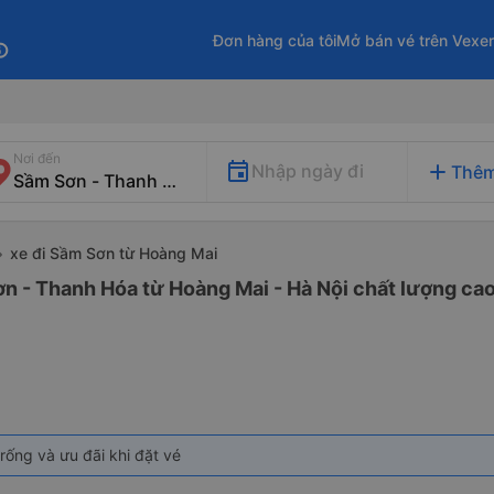
Đơn hàng của tôi
Mở bán vé trên Vexe
fo
Nơi đến
add
Nhập ngày đi
Thêm
xe đi Sầm Sơn từ Hoàng Mai
n - Thanh Hóa từ Hoàng Mai - Hà Nội chất lượng cao 
rống và ưu đãi khi đặt vé