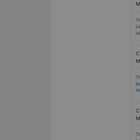
M
T
L
n
C
M
T
b
N
C
M
T