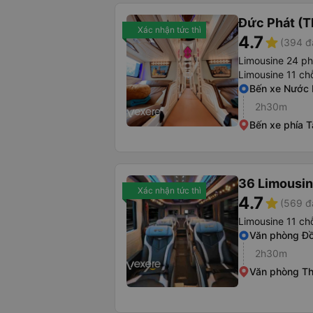
Đức Phát (T
Xác nhận tức thì
4.7
star
(394 đ
Limousine 24 p
Limousine 11 ch
Bến xe Nước
2h30m
Bến xe phía 
36 Limousi
Xác nhận tức thì
4.7
star
(569 đ
Limousine 11 ch
Văn phòng Đ
2h30m
Văn phòng T