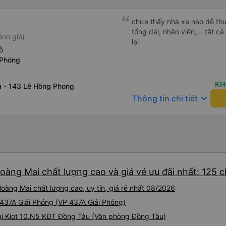
chưa thấy nhà xe nào dễ thư
tổng đài, nhân viên,... tất 
ánh giá)
lại
ỗ
 Phóng
KH
 - 143 Lê Hồng Phong
keyboard_arrow_down
Thông tin chi tiết
oàng Mai chất lượng cao và giá vé ưu đãi nhất: 125 
àng Mai chất lượng cao, uy tín, giá rẻ nhất 08/2026
 437A Giải Phóng (VP 437A Giải Phóng)
tại Kiot 10.N5 KĐT Đồng Tàu (Văn phòng Đồng Tàu)