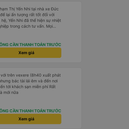
Phạm Thị Yến Nhi tại nhà xe Đức
ể lại ấn tượng rất tốt đối với
 hệ, Yến Nhi đã thể hiện sự nhiệt
ghiệp trong cách tư vấn. Mọi
rõ ràng, nhanh chóng, giúp
n chuyến xe phù hợp với nhu
ÔNG CẦN THANH TOÁN TRƯỚC
trong suốt quá trình đặt vé, từ
Xem giá
 tin đến nhắc nhở giờ xe chạy.
giúp khách hàng cảm thấy yên
 dụng dịch vụ của nhà xe Đức
 với trên vexere (8h40 xuất phát
p của Yến Nhi đã góp phần nâng
hưng bác tài lái êm và đến nơi
g, đồng thời tạo dựng hình ảnh
n tới khách sạn miễn phí Rất
ắt khách hàng. Đây thực sự là
và mới nữa
ợi trong lĩnh vực dịch vụ vận
ÔNG CẦN THANH TOÁN TRƯỚC
Xem giá