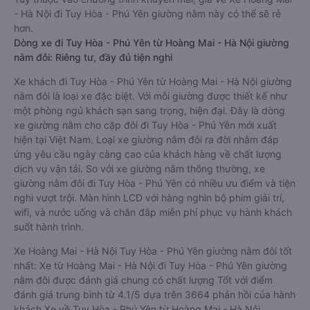
- Hà Nội đi Tuy Hòa - Phú Yên giường nằm này có thể sẽ rẻ
hơn.
Dòng xe đi Tuy Hòa - Phú Yên từ Hoàng Mai - Hà Nội giường
nằm đôi: Riêng tư, đầy đủ tiện nghi
Xe khách đi Tuy Hòa - Phú Yên từ Hoàng Mai - Hà Nội giường
nằm đôi là loại xe đặc biệt. Với mỗi giường được thiết kế như
một phòng ngủ khách sạn sang trọng, hiện đại. Đây là dòng
xe giường nằm cho cặp đôi đi Tuy Hòa - Phú Yên mới xuất
hiện tại Việt Nam. Loại xe giường nằm đôi ra đời nhằm đáp
ứng yêu cầu ngày càng cao của khách hàng về chất lượng
dịch vụ vận tải. So với xe giường nằm thông thường, xe
giường nằm đôi đi Tuy Hòa - Phú Yên có nhiều ưu điểm và tiện
nghi vượt trội. Màn hình LCD với hàng nghìn bộ phim giải trí,
wifi, và nước uống và chăn đắp miễn phí phục vụ hành khách
suốt hành trình.
Xe Hoàng Mai - Hà Nội Tuy Hòa - Phú Yên giường nằm đôi tốt
nhất: Xe từ Hoàng Mai - Hà Nội đi Tuy Hòa - Phú Yên giường
nằm đôi được đánh giá chung có chất lượng Tốt với điểm
đánh giá trung bình từ 4.1/5 dựa trên 3664 phản hồi của hành
khách Xe về Tuy Hòa - Phú Yên từ Hoàng Mai - Hà Nội.