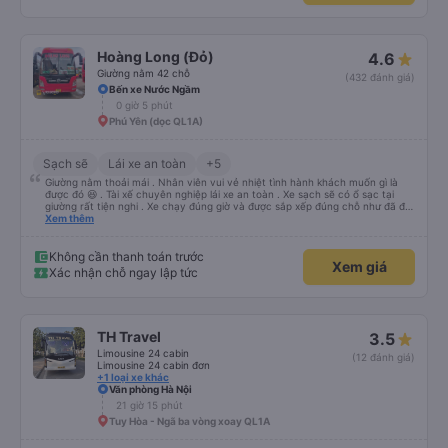
Hoàng Long (Đỏ)
4.6
Giường nằm 42 chỗ
(432 đánh giá)
Bến xe Nước Ngầm
0 giờ 5 phút
Phú Yên (dọc QL1A)
Sạch sẽ
Lái xe an toàn
+5
Giường nằm thoải mái . Nhân viên vui vẻ nhiệt tình hành khách muốn gì là
được đó 😆 . Tài xế chuyên nghiệp lái xe an toàn . Xe sạch sẽ có ổ sạc tại
giường rất tiện nghi . Xe chạy đúng giờ và được sắp xếp đúng chỗ như đã đặt
. Điểm 10 cho hoàng long đỏ 👍
Xem thêm
Không cần thanh toán trước
Xem giá
Xác nhận chỗ ngay lập tức
TH Travel
3.5
Limousine 24 cabin
(12 đánh giá)
Limousine 24 cabin đơn
+1 loại xe khác
Văn phòng Hà Nội
21 giờ 15 phút
Tuy Hòa - Ngã ba vòng xoay QL1A