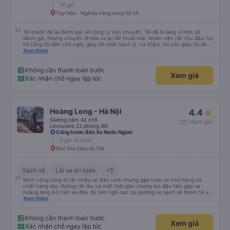
19 giờ
Tuy Hòa - Ngã ba vòng xoay QL1A
Tôi muốn để lại đánh giá về công ty vận chuyển. Tôi đã lo lắng vì một số
đánh giá, nhưng chuyến đi hóa ra lại rất thoải mái. Nhân viên rất chu đáo: họ
hộ tống tôi đến chỗ ngồi, giúp tôi chất hành lý, và thậm chí còn giúp tôi đóng
gói giày. Điểm trừ duy nhất là xe buýt đến sớm hơn một tiếng so với giờ khởi
Xem thêm
hành, giống như tôi, nên tôi không biết chuyện gì sẽ xảy ra nếu tôi đến đúng
giờ ghi trên vé. Nhìn chung, tôi rất hài lòng với chuyến đi và tôi rất vui vì đã
chọn công ty này.
Không cần thanh toán trước
Xem giá
Xác nhận chỗ ngay lập tức
Hoàng Long - Hà Nội
4.4
Giường nằm 42 chỗ
(321 đánh giá)
Limousine 22 phòng đôi
Cổng trước Bến Xe Nước Ngầm
0 giờ 45 phút
Phú Yên (dọc QL1A)
Sạch sẽ
Lái xe an toàn
+5
Mình cũng từng đi rất nhiều xe Bắc nam nhưng gặp toàn xe chở hàng và
chất hàng dọc đường rất lâu và mất thời gian nhưng lan đầu tiên gặp xe
hoàng long A3 trên xe đây đủ tiện nghi sac tại giường xe sạch sẽ thơm tài xế
lo xe thoải mái vui tính sẽ con ung hô nhe
Xem thêm
Không cần thanh toán trước
Xem giá
Xác nhận chỗ ngay lập tức