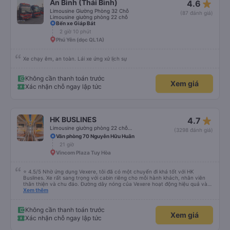
star_rate
An Bình (Thái Bình)
4.6
Limousine Giường Phòng 32 Chỗ
(87 đánh giá)
Limousine giường phòng 22 chỗ
Bến xe Giáp Bát
2 giờ 10 phút
Phú Yên (dọc QL1A)
Xe chạy êm, an toàn. Lái xe ứng xử lịch sự
Không cần thanh toán trước
Xem giá
Xác nhận chỗ ngay lập tức
star_rate
HK BUSLINES
4.7
Limousine giường phòng 22 chỗ (WC)
(3298 đánh giá)
Văn phòng 70 Nguyễn Hữu Huân
21 giờ
Vincom Plaza Tuy Hòa
⭐ 4.5/5 Nhờ ứng dụng Vexere, tôi đã có một chuyến đi khá tốt với HK
Buslines. Xe rất sang trọng với cabin riêng cho mỗi hành khách, nhân viên
thân thiện và chu đáo. Đường dây nóng của Vexere hoạt động hiệu quả và
thể hiện trách nhiệm với khách hàng. Nhược điểm: -0.5 sao vì quy trình đặt
Xem thêm
vé trên ứng dụng quá nhanh, dễ chọn sai bước và không thể quay lại, điều
này có thể dẫn đến việc hủy dịch vụ. -0.5 sao vì điểm trả khách chỉ ở văn
phòng đại diện của công ty, không phải ở nhà tôi :) Ưu điểm: Xe buýt khởi
Không cần thanh toán trước
Xem giá
hành và đến đúng giờ. Điểm đón khách chính xác tại địa điểm đã đăng ký.
Xác nhận chỗ ngay lập tức
Nhân viên chuyên nghiệp và hữu ích. Nhìn chung, tôi đánh giá 4.5 sao cho
cả ứng dụng Vexere và HK Buslines. Tôi hy vọng ứng dụng và công ty sẽ tiếp