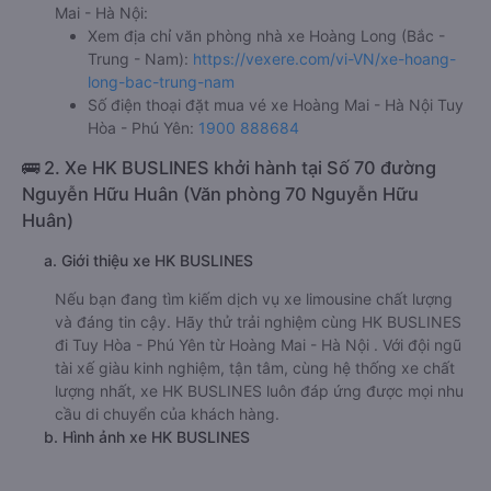
Mai - Hà Nội:
Xem địa chỉ văn phòng nhà xe Hoàng Long (Bắc -
Trung - Nam):
https://vexere.com/vi-VN/xe-hoang-
long-bac-trung-nam
Số điện thoại đặt mua vé xe Hoàng Mai - Hà Nội Tuy
Hòa - Phú Yên:
1900 888684
🚌 2. Xe HK BUSLINES khởi hành tại Số 70 đường
Nguyễn Hữu Huân (Văn phòng 70 Nguyễn Hữu
Huân)
a. Giới thiệu xe HK BUSLINES
Nếu bạn đang tìm kiếm dịch vụ xe limousine chất lượng
và đáng tin cậy. Hãy thử trải nghiệm cùng HK BUSLINES
đi Tuy Hòa - Phú Yên từ Hoàng Mai - Hà Nội . Với đội ngũ
tài xế giàu kinh nghiệm, tận tâm, cùng hệ thống xe chất
lượng nhất, xe HK BUSLINES luôn đáp ứng được mọi nhu
cầu di chuyển của khách hàng.
b. Hình ảnh xe HK BUSLINES