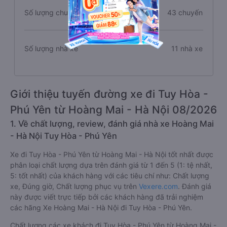
Số lượng chuyến xe
43 chuyến
Số lượng nhà xe
11 nhà xe
Giới thiệu tuyến đường xe đi Tuy Hòa -
Phú Yên từ Hoàng Mai - Hà Nội 08/2026
1. Về chất lượng, review, đánh giá nhà xe Hoàng Mai
- Hà Nội Tuy Hòa - Phú Yên
Xe đi Tuy Hòa - Phú Yên từ Hoàng Mai - Hà Nội tốt nhất được
phân loại chất lượng dựa trên đánh giá từ 1 đến 5 (1: tệ nhất,
5: tốt nhất) của khách hàng với các tiêu chí như: Chất lượng
xe, Đúng giờ, Chất lượng phục vụ trên
Vexere.com
. Đánh giá
này được viết trực tiếp bởi các khách hàng đã trải nghiệm
các hãng Xe Hoàng Mai - Hà Nội đi Tuy Hòa - Phú Yên.
Chất lượng các xe khách đi Tuy Hòa - Phú Yên từ Hoàng Mai -