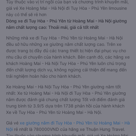
Tùy thuộc vào vị trí ngồi của bạn và chương trình khuyến mãi,
giá vé Xe Hoàng Mai - Hà Nội đi Tuy Hòa - Phú Yên limousine
này có thể sẽ rẻ hơn
Dòng xe đi Tuy Hòa - Phú Yên từ Hoàng Mai - Hà Nội giường
nằm chất lượng cao: Thoải mái, giá cả tốt nhất
Những nhà xe đi Tuy Hòa - Phú Yên từ Hoàng Mai - Hà Nội
đều sở hữu những xe giường nằm chất lượng cao. Trên xe
được trang bị đầy đủ các trang thiết bị hiện đại phục vụ cho
nhu cầu di chuyển của hành khách. Bên cạnh đó, các hãng xe
khách Hoàng Mai - Hà Nội Tuy Hòa - Phú Yên luôn chú trọng
đến chất lượng dịch vụ, không ngừng cải thiện để mang đến
trải nghiệm hoàn hảo cho hành khách.
Xe Hoàng Mai - Hà Nội Tuy Hòa - Phú Yên giường nằm tốt
nhất: Xe từ Hoàng Mai - Hà Nội đi Tuy Hòa - Phú Yên giường
nằm được đánh giá chung chất lượng Tốt với điểm đánh giá
trung bình từ 3.9/5 dựa trên 1738 phản hồi của hành khách
Xe về Tuy Hòa - Phú Yên từ Hoàng Mai - Hà Nội.
Giá vé
xe giường nằm đi Tuy Hòa - Phú Yên từ Hoàng Mai - Hà
Nội
rẻ nhất là 780000VND của hãng xe Thuận Hưng Travel.
Tùy thuộc vào chương trình khuyến mãi, giá vé Xe Hoàng Mai