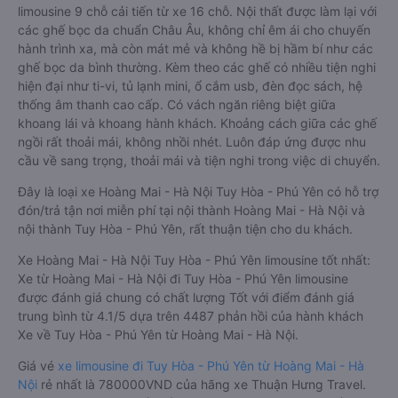
limousine 9 chỗ cải tiến từ xe 16 chỗ. Nội thất được làm lại với
các ghế bọc da chuẩn Châu Âu, không chỉ êm ái cho chuyến
hành trình xa, mà còn mát mẻ và không hề bị hầm bí như các
ghế bọc da bình thường. Kèm theo các ghế có nhiều tiện nghi
hiện đại như ti-vi, tủ lạnh mini, ổ cắm usb, đèn đọc sách, hệ
thống âm thanh cao cấp. Có vách ngăn riêng biệt giữa
khoang lái và khoang hành khách. Khoảng cách giữa các ghế
ngồi rất thoải mái, không nhồi nhét. Luôn đáp ứng được nhu
cầu về sang trọng, thoải mái và tiện nghi trong việc di chuyển.
Đây là loại xe Hoàng Mai - Hà Nội Tuy Hòa - Phú Yên có hỗ trợ
đón/trả tận nơi miễn phí tại nội thành Hoàng Mai - Hà Nội và
nội thành Tuy Hòa - Phú Yên, rất thuận tiện cho du khách.
Xe Hoàng Mai - Hà Nội Tuy Hòa - Phú Yên limousine tốt nhất:
Xe từ Hoàng Mai - Hà Nội đi Tuy Hòa - Phú Yên limousine
được đánh giá chung có chất lượng Tốt với điểm đánh giá
trung bình từ 4.1/5 dựa trên 4487 phản hồi của hành khách
Xe về Tuy Hòa - Phú Yên từ Hoàng Mai - Hà Nội.
Giá vé
xe limousine đi Tuy Hòa - Phú Yên từ Hoàng Mai - Hà
Nội
rẻ nhất là 780000VND của hãng xe Thuận Hưng Travel.