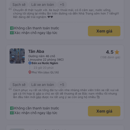
Sạch sẽ
Lái xe an toàn
+5
Chuyến đi thật tuyệt vời. Xe buýt thoải mái, có ổ cắm sạc, nước uống,
chúng tôi dừng lại nhiều lần trên đường và đến Nhà Trang sớm hơn 7 tiếng!!!
Rất đáng để trải nghiệm ♥️♥️
Không cần thanh toán trước
Xem giá
Xác nhận chỗ ngay lập tức
star_rate
Tân Aba
4.5
Giường nằm 46 chỗ
(198 đánh giá)
Limousine 22 phòng (WC)
Bến xe Nước Ngầm
23 giờ 20 phút
Phú Yên (dọc QL1A)
Sạch sẽ
Lái xe an toàn
+5
Cách phục vụ rất ok tổng đài tư vấn nhe nhàng nhân viên trên xe rất vui vẻ
giá cả thi hợp lý gặp a chủ xe rất dễ thương đi xe Bắc nam nhiều rồi nhưng
lần đầu tiên mới gặp được nx rất ung ý se còn ủng hộ nhiều 🥰
Không cần thanh toán trước
Xem giá
Xác nhận chỗ ngay lập tức