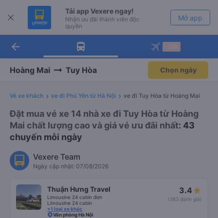
Tải app Vexere ngay!
Mở app
Nhận ưu đãi thành viên độc
quyền
arrow_back
Tải app Vexere
-30k
Mở app
-30k/ghế khi đặt vé máy bay qua
app
Hoàng Mai
Tuy Hòa
Chọn ngày
Vé xe khách
xe đi Phú Yên từ Hà Nội
xe đi Tuy Hòa từ Hoàng Mai
Đặt mua vé xe 14 nhà xe đi Tuy Hòa từ Hoàng
Mai chất lượng cao và giá vé ưu đãi nhất
: 43
chuyến mỗi ngày
Vexere Team
Ngày cập nhật: 07/08/2026
Thuận Hưng Travel
3.4
Limousine 24 cabin đơn
(383 đánh giá)
Limousine 24 cabin
+1 loại xe khác
Văn phòng Hà Nội