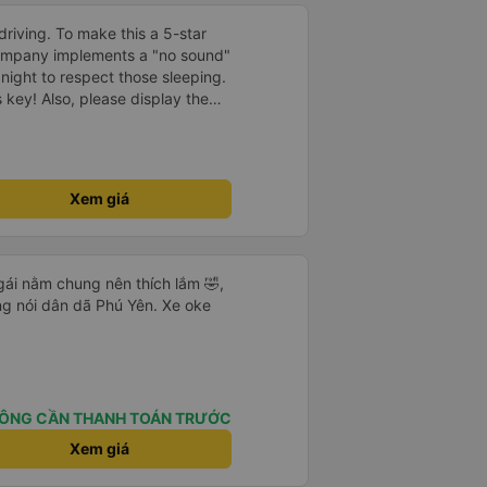
driving. To make this a 5-star
company implements a "no sound"
 night to respect those sleeping.
is key! Also, please display the
e the cabin for convenience. I
------ ​ Xe chất
t an toàn. Để dịch vụ hoàn hảo
 quy định rõ ràng về việc giữ im
Xem giá
ại) vào ban đêm để tránh làm
 Ngoài ra, nhà xe nên dán sẵn
 hành khách dễ dàng sử dụng.
à xe trong tương lai!
gái nằm chung nên thích lắm 🤣,
ọng nói dân dã Phú Yên. Xe oke
ÔNG CẦN THANH TOÁN TRƯỚC
Xem giá