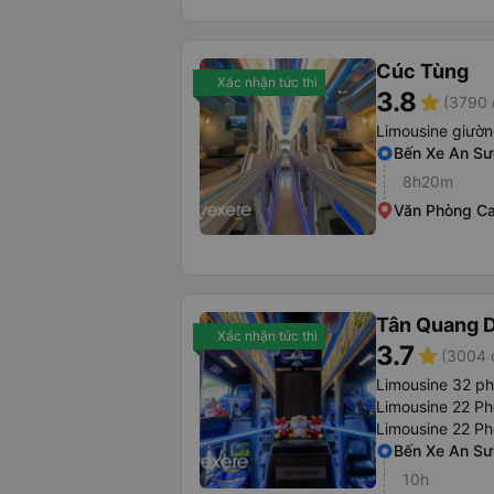
Cúc Tùng
Xác nhận tức thì
3.8
star
(3790 
Limousine giườ
Bến Xe An Sư
8h20m
Văn Phòng C
Tân Quang 
Xác nhận tức thì
3.7
star
(3004 
Limousine 32 p
Limousine 22 P
Limousine 22 Ph
Bến Xe An S
10h