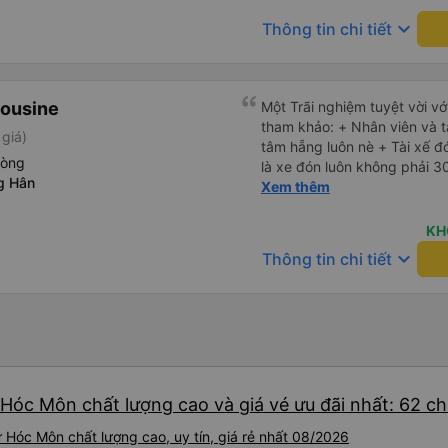
keyboard_arrow_down
Thông tin chi tiết
mousine
Một Trãi nghiệm tuyệt vời v
tham khảo: + Nhân viên và tài xế gọi xác nhận 2 3 lần yên
giá)
tâm hẵng luôn nè + Tài xế đ
hòng
là xe đón luôn không phải 30 1
g Hân
mới, xịn, thơm và Đặt biệt l
Xem thêm
nha. Bình thường toàn gối 
nhà xe đổi hết luôn qua gối dạng
KH
rộng cực kỳ, có móc treo dé
keyboard_arrow_down
Thông tin chi tiết
như các xe khác mình từng đi + Tài xế lơ xe nhiệt tình hỗ
hỏi đón trả cực bao nhiệt tình nhẹ
còn có bánh nước, khăn lạnh.
chuẩn bị thêm khăn lạnh ở t
của nhà xe nha.
Hóc Môn chất lượng cao và giá vé ưu đãi nhất: 62 c
Hóc Môn chất lượng cao, uy tín, giá rẻ nhất 08/2026