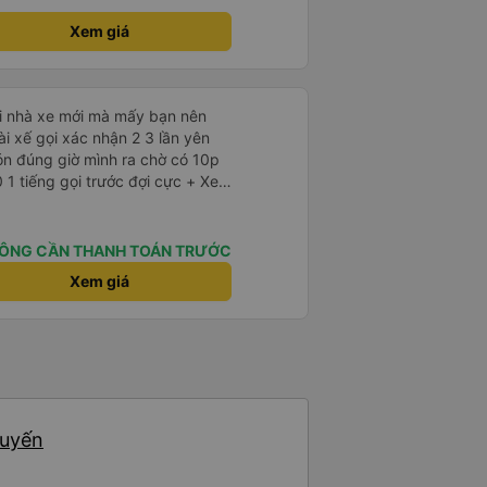
Xem giá
ới nhà xe mới mà mấy bạn nên
ón đúng giờ mình ra chờ có 10p
 tiếng gọi trước đợi cực + Xe
à cực kỳ ưng mền gối trên xe luôn
da nằm đau cả cổ mà đây gối này
 lông êm cực. + Giường
ÔNG CẦN THANH TOÁN TRƯỚC
p ở trên không bị vướng chân
Xem giá
 trợ
 nhàn luôn nha + Trên xe
 Tới trạm tài xế còn tinh ý
rạm dừng nữa. 10đ cho sự tinh tế
huyến