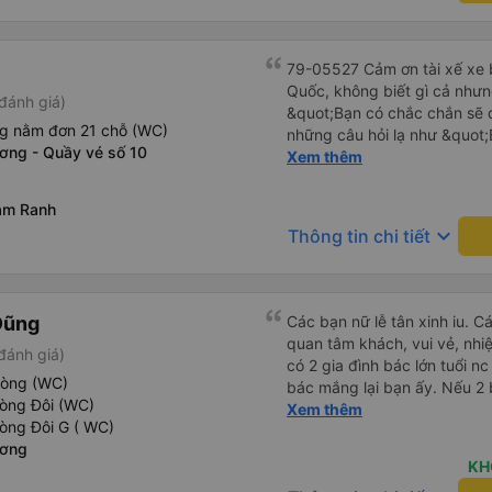
79-05527 Cảm ơn tài xế xe b
Quốc, không biết gì cả nhưn
đánh giá)
&quot;Bạn có chắc chắn sẽ 
ng nằm đơn 21 chỗ (WC)
những câu hỏi lạ như &quot;
ơng - Quầy vé số 10
sạn của chúng tôi không?&q
Xem thêm
của mọi thứ. Vốn dĩ tôi đến
báo lúc đó nhưng tài xế bảo
am Ranh
và thậm chí còn đón tôi tại 
keyboard_arrow_down
Thông tin chi tiết
buổi sáng. ngu ngốc đến mức 
tài xế không ở đó, tôi vẫn đ
nó chắc hẳn rất nguy hiểm..
buýt 79-05527 rất nhiều tài
Dũng
Các bạn nữ lễ tân xinh iu. C
không biết gì nhưng tài xế đ
quan tâm khách, vui vẻ, nhiệt tình. Trong
đánh giá)
liên tục hỏi trên Google Ma
có 2 gia đình bác lớn tuổi nc
hỏi những câu hỏi kỳ lạ, &q
hòng (WC)
bác mắng lại bạn ấy. Nếu 2 
khách sạn của chúng tôi khô
hòng Đôi (WC)
ngược lại nha. Bạn ấy nhắc n
Xem thêm
2h30 sáng nhưng lúc đó khô
òng Đôi G ( WC)
đến lỗi mình ngủ còn mơ đượ
ngủ thêm và đợi ở trạm xăn
ương
nhau xuất hiện trong giấc mơ của mình luôn. Nên nếu bạn
bằng xe limousine vào buổi sá
KH
bị phản ánh thì đừng trừ lươ
vì tôi trông ngu ngốc quá.. 