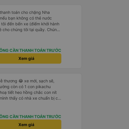
 thanh toán cho chặng Nha
i nếu bạn không có thẻ nước
 tôi đến bến xe (điểm khởi hành
vé cho chúng tôi tại quầy. Chúng
iều về trực tiếp tại quầy, vì giá
 nhau. Đầu tiên, chúng tôi đi xe
 đó chuyển sang xe giường nằm.
ÔNG CẦN THANH TOÁN TRƯỚC
eo áo len ấm hoặc áo khoác
á lạnh, và chăn mền thì hơi cũ,
Xem giá
 để sạc điện thoại hoạt động
thứ khá sạch sẽ. Chúng tôi trở về
 Nhà ga B2, Lối ra 8) trên một
ễ thương 😂 xe mới, sạch sẽ,
 ghế ngả. Xe ít rộng rãi hơn,
iường còn có 1 con pikachu
tốt hơn nhiều so với một chuyến
 hoạ tiết heo hồng chắc con nít
 Chúng tôi cũng dừng lại gần Nha
 mình thấy có nhà xe chuẩn bị cả
ến ga bằng xe buýt nhỏ. Họ
g bà cụ lên xe còn được nv dẫn
ong suốt chuyến đi, và có thể
ung là chu đáo ah.
. Tôi khuyên bạn nên chọn
 VIP.
ÔNG CẦN THANH TOÁN TRƯỚC
Xem giá