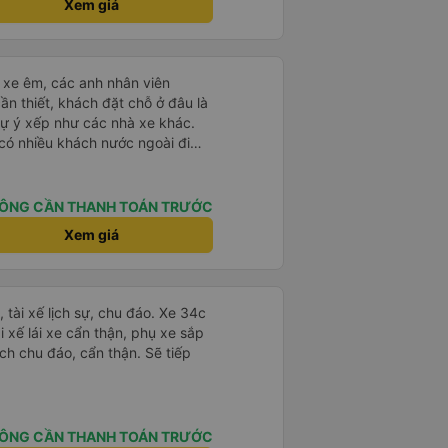
ủa mình, mình hỗ trợ ạ. Số mình
Xem giá
 Cảm ơn từ tận đáy lòng.. 79-
 16/1. À các bạn nữ lễ tân xinh
g rất nhiều. Nếu bạn chưa biết
ơn sang đôi xong còn note là
ogle Maps hoạt động như thế
 phòng đôi mà nằm một thì mỗi
?&quot; Chuyện gì xảy ra với
ái xe êm, các anh nhân viên
e khách nhưng đủ để đánh giá
30 và tôi đang nói về nó. ạn
ần thiết, khách đặt chỗ ở đâu là
i nghĩ tài xế đã giúp tôi vì nhìn
tự ý xếp như các nhà xe khác.
ang nghĩ rằng sẽ rất nguy hiểm
 có nhiều khách nước ngoài đi
n các bạn rất nhiều.
đến Nha Trang nha!
ÔNG CẦN THANH TOÁN TRƯỚC
Xem giá
tài xế lịch sự, chu đáo. Xe 34c
i xế lái xe cẩn thận, phụ xe sắp
ch chu đáo, cẩn thận. Sẽ tiếp
ÔNG CẦN THANH TOÁN TRƯỚC