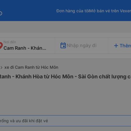
Đơn hàng của tôi
Mở bán vé trên Vexe
fo
Nơi đến
add
Nhập ngày đi
Thêm
xe đi Cam Ranh từ Hóc Môn
Ranh - Khánh Hòa từ Hóc Môn - Sài Gòn chất lượng ca
rống và ưu đãi khi đặt vé