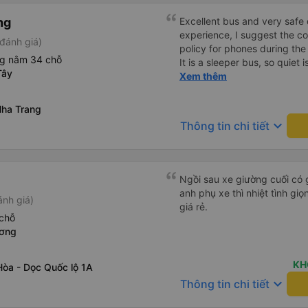
ng
Excellent bus and very safe 
experience, I suggest the 
đánh giá)
policy for phones during the
ng nằm 34 chỗ
It is a sleeper bus, so quiet 
Tây
Wi-Fi password clearly insid
Xem thêm
would definitely ride with them again! --------
lượng tốt và tài xế lái xe rấ
ha Trang
hơn, tôi góp ý nhà xe nên có
keyboard_arrow_down
Thông tin chi tiết
lặng (tắt âm thanh điện tho
phiền hành khách khác ngủ.
mật khẩu Wi-Fi trong xe để
Tôi vẫn sẽ tiếp tục ủng hộ nh
Ngồi sau xe giường cuối có 
anh phụ xe thì nhiệt tình gi
ánh giá)
giá rẻ.
chỗ
ương
KH
òa - Dọc Quốc lộ 1A
keyboard_arrow_down
Thông tin chi tiết