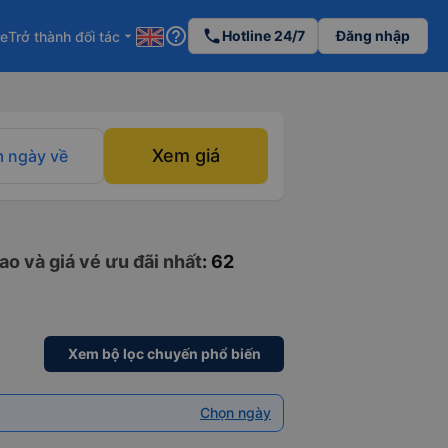
help_outline
phone
Hotline 24/7
Đăng nhập
re
Trở thành đối tác
arrow_drop_down
Xem giá
 ngày về
o và giá vé ưu đãi nhất
: 62
Xem bộ lọc chuyến phổ biến
Chọn ngày