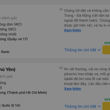
Chúng tôi đặt vé không cần
Trang - Đà Nẵng (rất tiện lợ
 đánh giá)
ngoài để thanh toán). Chúng
hòng đơn (WC)
được ghi trên vé), và họ in 
iường (WC)
tôi cũng quyết định mua vé ch
Xem thêm
ường (mới)
vé trên ứng dụng cũng giống
ơng (Quầy vé 17)
buýt nhỏ đến điểm hẹn, sau
KH
Tôi khuyên bạn nên mang th
keyboard_arrow_down
Thông tin chi tiết
mỏng, vì thỉnh thoảng trời kh
m Ranh
nhưng vẫn có sẵn. Cổng USB
tốt, và có giấy vệ sinh. Mọi 
từ Đà Nẵng (bến xe Đà Nẵng,
hú Yên)
Nv dễ thương, cái xe cũng d
loại xe buýt khác với ba hàng
pikachu treo khắp xe, mỗi g
nhưng vẫn khá thoải mái và 
ánh giá)
dàiiiiii để ôm nữa 🤣 cái mền
đi 8-10 tiếng ngồi một chỗ.
hòng
khoái lắm đây. Lần đầu tiên
Trang và sau đó được đưa đ
hỗ
bàn chải đánh răng. Có 2 ôn
Xem thêm
cũng vận chuyển hàng hóa tr
ơng (Thành phố Hồ Chí Minh)
tới tận nơi để hỗ trợ, nói ch
sẽ có những điểm dừng chân
công ty này và đặt chỗ ngồi
KH
 Quốc lộ 1A)
keyboard_arrow_down
Thông tin chi tiết