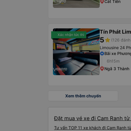
Cát Tiến
Tín Phát Li
Xác nhận tức thì
5
star
(126 đánh 
Limousine 24 P
Bãi xe Phươn
6h15m
Ngã 3 Thành
Xem thêm chuyến
Đặt mua vé xe đi Cam Ranh từ 
Tư vấn TOP 11 xe khách đi Cam Ranh từ 