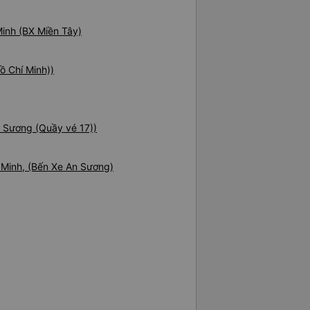
Minh (BX Miền Tây)
ồ Chí Minh))
n Sương (Quầy vé 17))
 Minh, (Bến Xe An Sương)