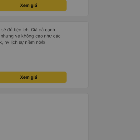
Xem giá
 sẽ đủ tiện ích. Giá cả cạnh
ÂL nhưng vé không cao như các
, nv lịch sự niềm nở👍
Xem giá