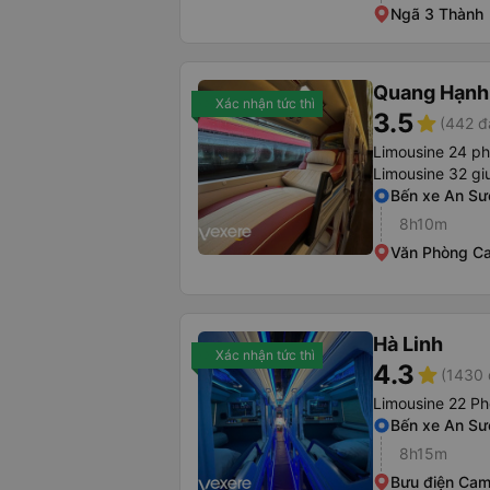
Ngã 3 Thành
Quang Hạnh
Xác nhận tức thì
3.5
star
(442 đ
Limousine 24 p
Limousine 32 g
Bến xe An S
8h10m
Văn Phòng C
Hà Linh
Xác nhận tức thì
4.3
star
(1430 
Limousine 22 P
Bến xe An S
8h15m
Bưu điện Ca