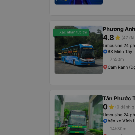
Phương Anh
Xác nhận tức thì
4.8
star
(47 đá
Limousine 24 p
BX Miền Tây
7h50m
Cam Ranh (Dọ
Tân Phước 
0
star
(0 đánh g
Limousine 24 p
bến xe Vĩnh 
14h30m