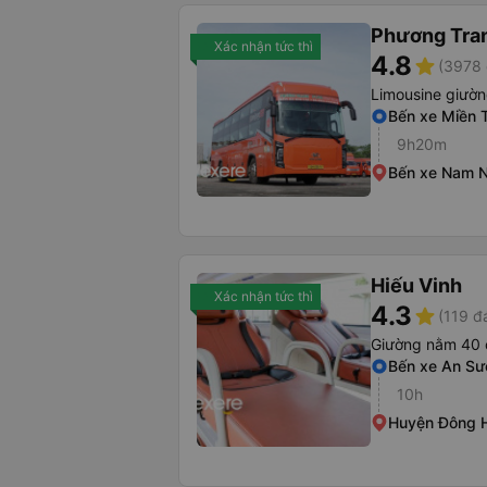
Phương Tra
Xác nhận tức thì
4.8
star
(3978 
Limousine giườ
Bến xe Miền 
9h20m
Bến xe Nam N
Hiếu Vinh
Xác nhận tức thì
4.3
star
(119 đ
Giường nằm 40 
Bến xe An S
10h
Huyện Đông H