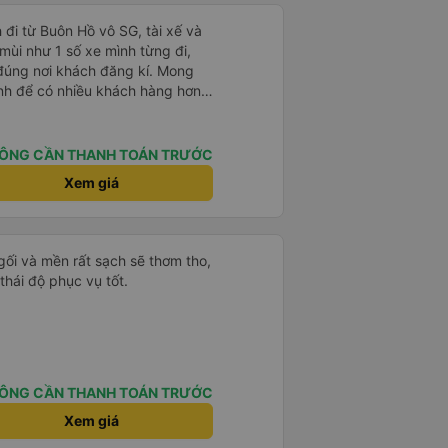
 đi từ Buôn Hồ vô SG, tài xế và
mùi như 1 số xe mình từng đi,
ả đúng nơi khách đăng kí. Mong
tình để có nhiều khách hàng hơn
ÔNG CẦN THANH TOÁN TRƯỚC
Xem giá
gối và mền rất sạch sẽ thơm tho,
thái độ phục vụ tốt.
ÔNG CẦN THANH TOÁN TRƯỚC
Xem giá