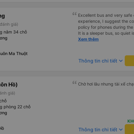
ng
Excellent bus and very safe 
experience, I suggest the 
đánh giá)
policy for phones during the
ng nằm 34 chỗ
It is a sleeper bus, so quiet 
ương
Wi-Fi password clearly insid
Xem thêm
would definitely ride with them again! --------
lượng tốt và tài xế lái xe rấ
Buôn Ma Thuột
hơn, tôi góp ý nhà xe nên có
keyboard_arrow_down
Thông tin chi tiết
lặng (tắt âm thanh điện tho
phiền hành khách khác ngủ.
mật khẩu Wi-Fi trong xe để
Tôi vẫn sẽ tiếp tục ủng hộ nh
uôn Hồ)
Chờ hơi lâu nhưng tài xế ch
ánh giá)
chỗ
ng phòng 22 chỗ
ương
KH
Hồ
keyboard_arrow_down
Thông tin chi tiết