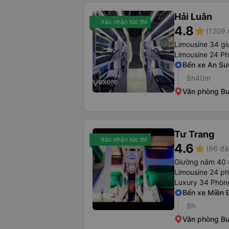
Hải Luân
Xác nhận tức thì
4.8
star
(1209 
Limousine 34 g
Limousine 24 P
Bến xe An S
8h40m
Văn phòng B
Tư Trang
Xác nhận tức thì
4.6
star
(86 đá
Giường nằm 40 
Limousine 24 p
Luxury 34 Phòn
Bến xe Miền 
8h
Văn phòng B