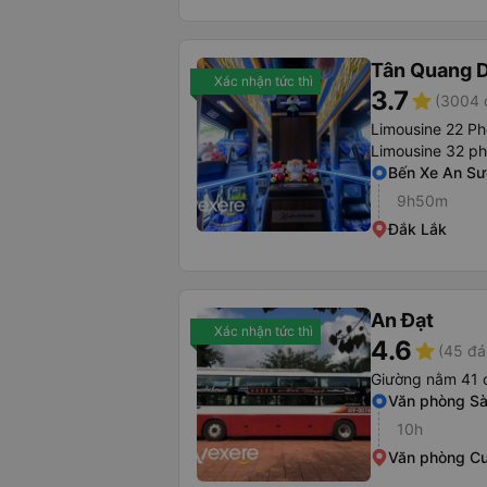
Tân Quang 
Xác nhận tức thì
3.7
star
(3004 
Limousine 22 P
Limousine 32 p
Bến Xe An S
9h50m
Đắk Lắk
An Đạt
Xác nhận tức thì
4.6
star
(45 đá
Giường nằm 41 
Văn phòng Sà
10h
Văn phòng C