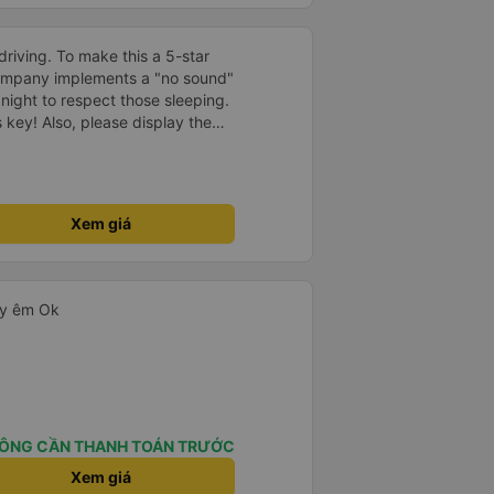
driving. To make this a 5-star
company implements a "no sound"
 night to respect those sleeping.
is key! Also, please display the
e the cabin for convenience. I
------ ​ Xe chất
t an toàn. Để dịch vụ hoàn hảo
 quy định rõ ràng về việc giữ im
Xem giá
ại) vào ban đêm để tránh làm
 Ngoài ra, nhà xe nên dán sẵn
 hành khách dễ dàng sử dụng.
à xe trong tương lai!
ạy êm Ok
ÔNG CẦN THANH TOÁN TRƯỚC
Xem giá