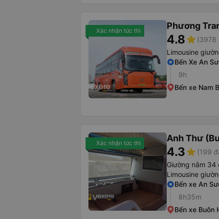
Phương Tra
Xác nhận tức thì
4.8
star
(3978 
Limousine giườ
Bến Xe An S
9h
Bến xe Nam 
Anh Thư (B
Xác nhận tức thì
4.3
star
(199 đ
Giường nằm 34 
Limousine giườ
Bến xe An S
8h35m
Bến xe Buôn 