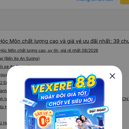
Hóc Môn chất lượng cao và giá vé ưu đãi nhất: 39 ch
óc Môn chất lượng cao, uy tín, giá rẻ nhất 08/2026
tại (Bến Xe An Sương)
Bến xe An Sương)
 Nguyễn Hữu Dật (Văn phòng Sài Gòn)
92 Đinh Bộ Lĩnh (Bến xe Miền Đông cũ (Dãy 7 - C5))
hành tại QL22 (Bến xe An Sương)
nh tại Bến Xe An Sương, QL22, Bà Điểm, Hóc Môn, Thành phố Hồ Chí
 từ Hóc Môn đi Cư M`gar
từ Hóc Môn