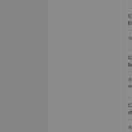
C
Đ
Tr
C
b
T
m
C
c
T