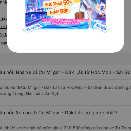
iá nhà xe Hóc Môn Cư M`gar
e chạy tuyến đường Hóc Môn đi Cư M`gar
n - Cư M`gar
óc Môn nhanh và uy tín nhất
`gar
âu hỏi: Nhà xe đi Cư M`gar - Đắk Lắk từ Hóc Môn - Sài Gò
rả lời: Xe đi Cư M`gar - Đắk Lắk từ Hóc Môn - Sài Gòn được đánh giá
hương Trang, Hải Luân, An Đạt.
âu hỏi: Xe nào đi Cư M`gar - Đắk Lắk có giá rẻ nhất?
rả lời: Vé xe rẻ nhất có mức giá là 310.500 đồng của nhà xe Tư Tran