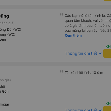
Dũng
Các bạn nữ lễ tân xinh iu. C
quan tâm khách, vui vẻ, nhiệt tình. Trong
đánh giá)
có 2 gia đình bác lớn tuổi nc
hòng Đôi (WC)
bác mắng lại bạn ấy. Nếu 2 
hòng (WC)
ngược lại nha. Bạn ấy nhắc n
Xem thêm
ương
đến lỗi mình ngủ còn mơ đượ
nhau xuất hiện trong giấc mơ của mình luôn. Nên nếu bạn
KH
bị phản ánh thì đừng trừ lươ
keyboard_arrow_down
Thông tin chi tiết
thì bảo bạn ấy liên hệ sđt c
đuôi 666, chuyến ĐH-NT ngày
iu còn đổi cho mình phòng đ
(một mình) yêu luôn. Nhưng
Tài xế nhiệt tình. 10 đỉm
lần xe rẽ 1 cái là ✈️ Ít đi x
nh giá)
10/10.
chỗ
i Gòn
KH
ưmgar
keyboard_arrow_down
Thông tin chi tiết