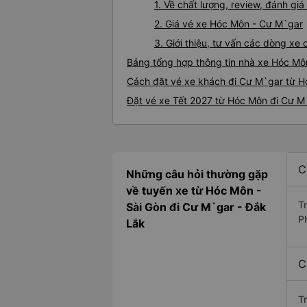
1. Về chất lượng, review, đánh g
2. Giá vé xe Hóc Môn - Cư M`gar
3. Giới thiệu, tư vấn các dòng x
Bảng tổng hợp thông tin nhà xe Hóc Mô
Cách đặt vé xe khách đi Cư M`gar từ H
Đặt vé xe Tết 2027 từ Hóc Môn đi Cư M
C
Những câu hỏi thường gặp
về tuyến xe từ Hóc Môn -
T
Sài Gòn đi Cư M`gar - Đắk
P
Lắk
C
T