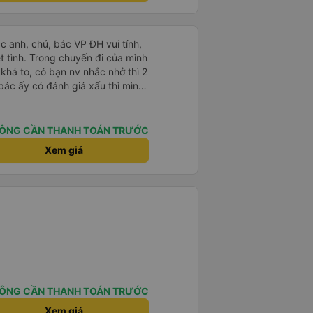
ác anh, chú, bác VP ĐH vui tính,
 chuyến đi của mình
 khá to, có bạn nv nhắc nhở thì 2
bác ấy có đánh giá xấu thì mình
hở rất đúng. 2 bác nói rất to. To
c câu chuyện các bác nói với
 ấy
ÔNG CẦN THANH TOÁN TRƯỚC
ng bạn ấy nha. Nếu bạn ấy bị trừ
Xem giá
ủa mình, mình hỗ trợ ạ. Số mình
 16/1. À các bạn nữ lễ tân xinh
ơn sang đôi xong còn note là
 phòng đôi mà nằm một thì mỗi
e khách nhưng đủ để đánh giá
ÔNG CẦN THANH TOÁN TRƯỚC
Xem giá