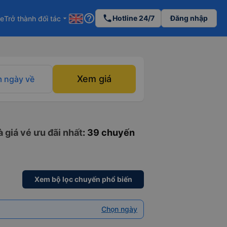
help_outline
phone
Hotline 24/7
Đăng nhập
re
Trở thành đối tác
arrow_drop_down
Xem giá
 ngày về
 giá vé ưu đãi nhất
: 39 chuyến
Xem bộ lọc chuyến phổ biến
Chọn ngày