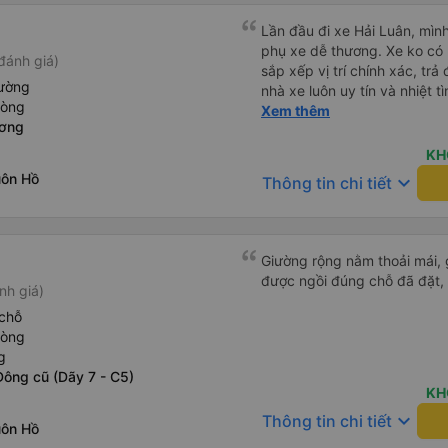
Lần đầu đi xe Hải Luân, mình
phụ xe dễ thương. Xe ko có 
đánh giá)
sắp xếp vị trí chính xác, tr
iường
nhà xe luôn uy tín và nhiệt 
hòng
nữa
Xem thêm
ương
KH
uôn Hồ
keyboard_arrow_down
Thông tin chi tiết
Giường rộng nằm thoải mái, 
được ngồi đúng chỗ đã đặt, 
nh giá)
chỗ
hòng
g
Đông cũ (Dãy 7 - C5)
KH
keyboard_arrow_down
Thông tin chi tiết
uôn Hồ