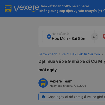
Cam kết hoàn 150% nếu nhà xe

không cung cấp dịch vụ vận chuyển (*)
in
Nơi xuất phát
import_export
Vé xe khách
xe đi Đắk Lắk từ Sài Gòn
Đặt mua vé xe 9 nhà xe đi Cư M`g
mỗi ngày
Vexere Team
Ngày cập nhật: 07/08/2026
Chọn ngày đi để xem giá vé, số ghế t
info