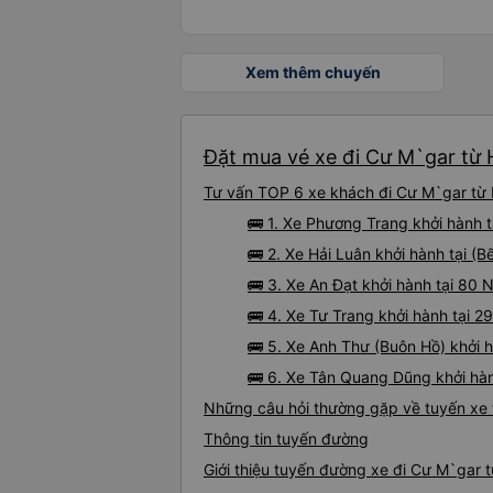
Xem thêm chuyến
Đặt mua vé xe đi Cư M`gar từ 
Tư vấn TOP 6 xe khách đi Cư M`gar từ H
🚌 1. Xe Phương Trang khởi hành 
🚌 2. Xe Hải Luân khởi hành tại (
🚌 3. Xe An Đạt khởi hành tại 80
🚌 4. Xe Tư Trang khởi hành tại 2
🚌 5. Xe Anh Thư (Buôn Hồ) khởi 
🚌 6. Xe Tân Quang Dũng khởi hà
Những câu hỏi thường gặp về tuyến xe
Thông tin tuyến đường
Giới thiệu tuyến đường xe đi Cư M`gar 