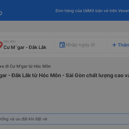
Đơn hàng của tôi
Mở bán vé trên Vexe
fo
Nơi đến
add
Nhập ngày đi
Thêm
xe đi Cư M'gar từ Hóc Môn
ar - Đắk Lắk từ Hóc Môn - Sài Gòn chất lượng cao và
rống và ưu đãi khi đặt vé