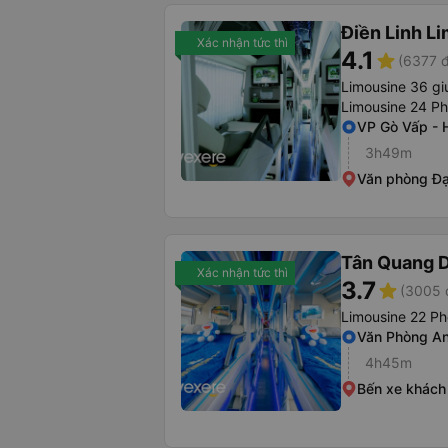
Điền Linh L
Xác nhận tức thì
4.1
star
(6377 đ
Limousine 36 gi
Limousine 24 P
VP Gò Vấp -
3h49m
Văn phòng Đạ
Tân Quang 
Xác nhận tức thì
3.7
star
(3005 
Limousine 22 P
Văn Phòng An
4h45m
Bến xe khách 