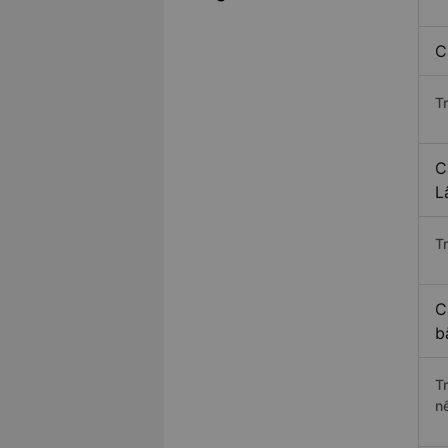
C
T
C
L
Tr
C
b
T
n