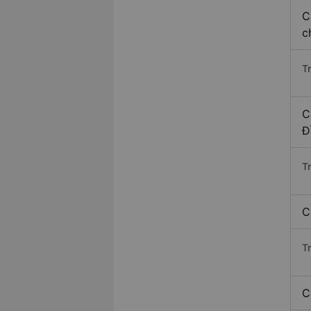
C
c
T
C
Đ
T
C
T
C