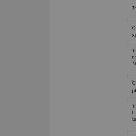
T
C
x
T
n
1
C
p
T
L
tạ