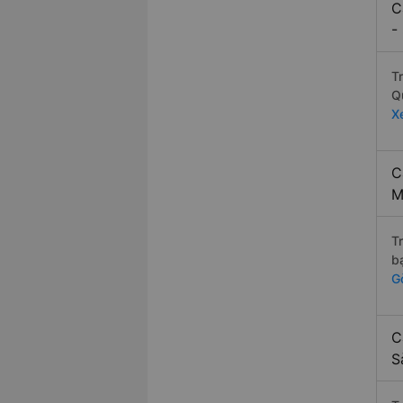
C
-
T
Q
X
C
M
T
b
G
C
S