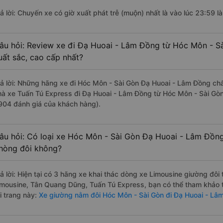
rả lời: Chuyến xe có giờ xuất phát trễ (muộn) nhất là vào lúc 23:59 l
âu hỏi: Review xe đi Đạ Huoai - Lâm Đồng từ Hóc Môn - Sà
uất sắc, cao cấp nhất?
rả lời: Những hãng xe đi Hóc Môn - Sài Gòn Đạ Huoai - Lâm Đồng chất
hà xe Tuấn Tú Express đi Đạ Huoai - Lâm Đồng từ Hóc Môn - Sài Gòn 
904 đánh giá của khách hàng).
âu hỏi: Có loại xe Hóc Môn - Sài Gòn Đạ Huoai - Lâm Đồng
hòng đôi không?
rả lời: Hiện tại có 3 hãng xe khai thác dòng xe Limousine giường đôi
imousine, Tân Quang Dũng, Tuấn Tú Express, bạn có thể tham khảo t
i trang này:
Xe giường nằm đôi Hóc Môn - Sài Gòn đi Đạ Huoai - Lâ