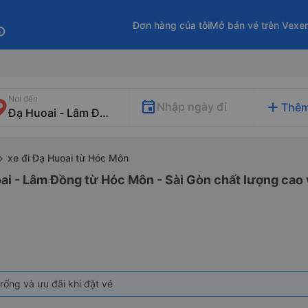
Đơn hàng của tôi
Mở bán vé trên Vexe
fo
Nơi đến
add
Nhập ngày đi
Thêm
xe đi Đạ Huoai từ Hóc Môn
ai - Lâm Đồng từ Hóc Môn - Sài Gòn chất lượng cao v
rống và ưu đãi khi đặt vé