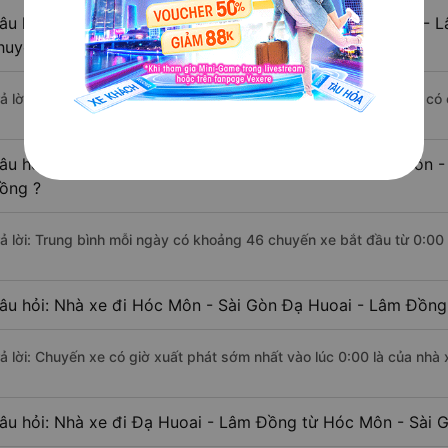
âu hỏi: Khoảng cách từ Hóc Môn - Sài Gòn đi Đạ Huoai - L
huyển bằng xe khách?
rả lời: Đoạn đường đi Đạ Huoai - Lâm Đồng từ Hóc Môn - Sài Gòn có
âu hỏi: Mỗi ngày có bao nhiêu chuyến xe khách Hóc Môn -
ồng ?
rả lời: Trung bình mỗi ngày có khoảng 46 chuyến xe bắt đầu từ 0:00
âu hỏi: Nhà xe đi Hóc Môn - Sài Gòn Đạ Huoai - Lâm Đồng
rả lời: Chuyến xe có giờ xuất phát sớm nhất vào lúc 0:00 là của nhà 
âu hỏi: Nhà xe đi Đạ Huoai - Lâm Đồng từ Hóc Môn - Sài G