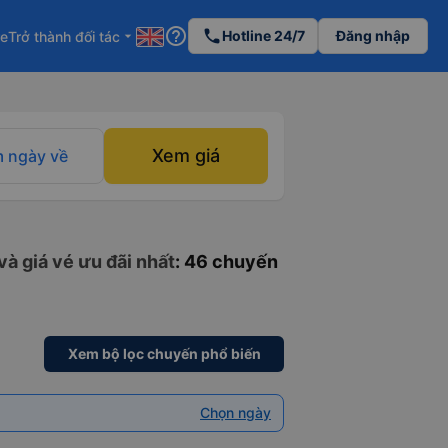
help_outline
phone
Hotline 24/7
Đăng nhập
re
Trở thành đối tác
arrow_drop_down
Xem giá
 ngày về
à giá vé ưu đãi nhất
: 46 chuyến
Xem bộ lọc chuyến phổ biến
Chọn ngày