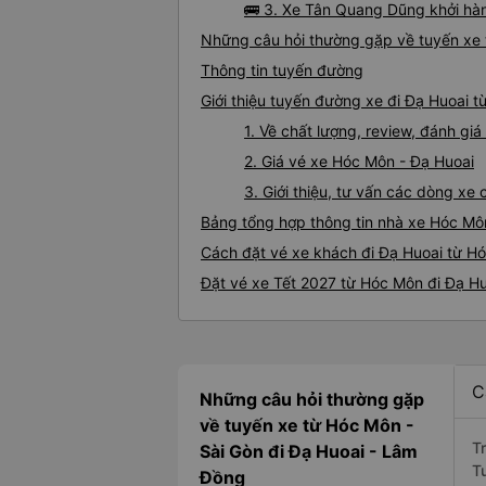
🚌 3. Xe Tân Quang Dũng khởi hà
Những câu hỏi thường gặp về tuyến xe 
Thông tin tuyến đường
Giới thiệu tuyến đường xe đi Đạ Huoai 
1. Về chất lượng, review, đánh g
2. Giá vé xe Hóc Môn - Đạ Huoai
3. Giới thiệu, tư vấn các dòng x
Bảng tổng hợp thông tin nhà xe Hóc Mô
Cách đặt vé xe khách đi Đạ Huoai từ Hó
Đặt vé xe Tết 2027 từ Hóc Môn đi Đạ H
C
Những câu hỏi thường gặp
về tuyến xe từ Hóc Môn -
T
Sài Gòn đi Đạ Huoai - Lâm
T
Đồng