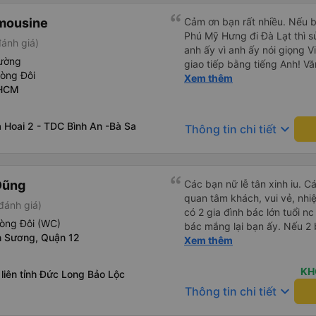
imousine
Cảm ơn bạn rất nhiều. Nếu 
Phú Mỹ Hưng đi Đà Lạt thì sử
ánh giá)
anh ấy vì anh ấy nói giọng V
ường
giao tiếp bằng tiếng Anh! Vă
hòng Đôi
trước khi lên xe, và mặc dù 
Xem thêm
 HCM
không đến đúng giờ nhưng h
bạn đi xe đưa đón (van) ở 
hẹn. Vì bạn đang ở trên xe 
 Hoai 2 - TDC Bình An -Bà Sa
keyboard_arrow_down
Thông tin chi tiết
họ, dù tài xế hoặc người so
nhưng họ sẽ cho bạn biết kh
còn có xe đưa đón nên bạn 
động, tài xế đưa đón cũng s
Dũng
Các bạn nữ lễ tân xinh iu. C
chỉ nên chỉ cần hiển thị địa 
quan tâm khách, vui vẻ, nhiệt tình. Trong
đánh giá)
sự đánh giá cao mọi thứ. N
có 2 gia đình bác lớn tuổi nc
chỉ cần đặt xe khách ở đây.
hòng Đôi (WC)
bác mắng lại bạn ấy. Nếu 2 
được một chút tiếng Anh. Và 
 Sương, Quận 12
ngược lại nha. Bạn ấy nhắc n
Xem thêm
bắt xe buýt. Tôi chỉ đợi ở C
đến lỗi mình ngủ còn mơ đượ
xe đưa đón (Xe Van nhỏ màu 
nhau xuất hiện trong giấc mơ của mình luôn. Nên nếu bạn
KH
liên tỉnh Đức Long Bảo Lộc
tâm. Chỉ vài phút sau, tôi đã
bị phản ánh thì đừng trừ lươ
keyboard_arrow_down
Viên chức mang vé đến và gi
Thông tin chi tiết
thì bảo bạn ấy liên hệ sđt c
thân thiện. Tài xế xe buýt và
đuôi 666, chuyến ĐH-NT ngày