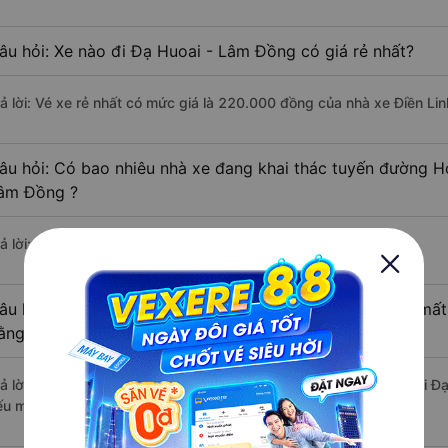
âu hỏi: Xe nào đi Đạ Huoai - Lâm Đồng có giá rẻ nhất?
rả lời: Vé xe rẻ nhất có mức giá là 220.000 đồng của nhà xe Điền Lin
âu hỏi: Có bao nhiêu nhà xe đang khai thác tuyến đường H
âm Đồng ?
ả lời: Hiện tại có 3 nhà xe khai thác tuyến đường.
âu hỏi: Từ Hóc Môn - Sài Gòn đi Đạ Huoai - Lâm Đồng mất 
ằng xe khách?
rả lời: Thời gian di chuyển bằng xe khách từ Hóc Môn - Sài Gòn đi Đ
ếu mật độ giao thông thuận lợi.