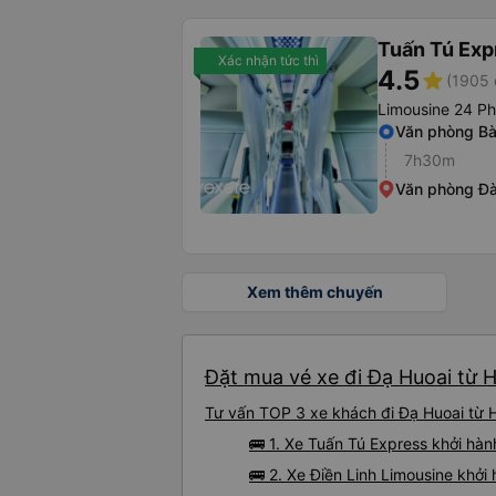
Tuấn Tú Exp
Xác nhận tức thì
4.5
star
(1905 
Limousine 24 P
Văn phòng B
7h30m
Văn phòng Đà
Xem thêm chuyến
Đặt mua vé xe đi Đạ Huoai từ 
Tư vấn TOP 3 xe khách đi Đạ Huoai từ H
🚌 1. Xe Tuấn Tú Express khởi hàn
🚌 2. Xe Điền Linh Limousine khở