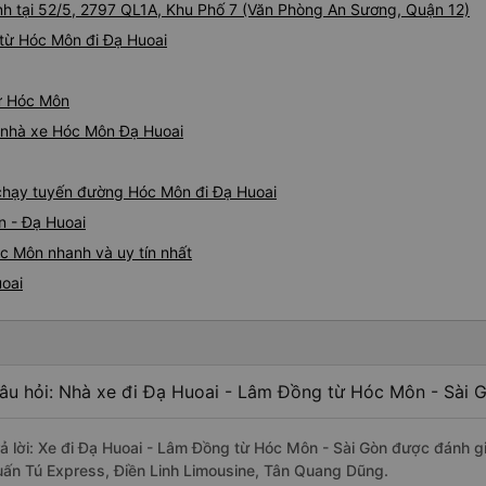
nh tại 52/5, 2797 QL1A, Khu Phố 7 (Văn Phòng An Sương, Quận 12)
từ Hóc Môn đi Đạ Huoai
từ Hóc Môn
iá nhà xe Hóc Môn Đạ Huoai
e chạy tuyến đường Hóc Môn đi Đạ Huoai
n - Đạ Huoai
c Môn nhanh và uy tín nhất
uoai
âu hỏi: Nhà xe đi Đạ Huoai - Lâm Đồng từ Hóc Môn - Sài G
rả lời: Xe đi Đạ Huoai - Lâm Đồng từ Hóc Môn - Sài Gòn được đánh gi
uấn Tú Express, Điền Linh Limousine, Tân Quang Dũng.