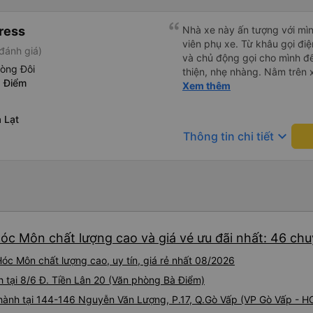
tiếng Anh, nhưng vấn đề khô
iu còn đổi cho mình phòng đ
gắng giúp đỡ tôi. Khi đến Đà 
(một mình) yêu luôn. Nhưng
ress
tôi hỏi mọi người, tôi có th
Nhà xe này ấn tượng với mìn
lần xe rẽ 1 cái là ✈️ Ít đi x
Họ có dịch vụ đưa đón nên tôi
viên phụ xe. Từ khâu gọi điện đến lúc lên xe đều rát sát sao
đánh giá)
10/10.
cho xem địa chỉ khách sạn, 
và chủ động gọi cho mình để
hòng Đôi
đúng nơi. Tôi thực sự đánh g
thiện, nhẹ nhàng. Nằm trên xe cũng khá thoải mái, chăn nệm
à Điểm
gặp bạn lần nữa.
nước suối đầy đủ. Chuyến xe
Xem thêm
lớn tuổi thế nên khi hít thở 
Lúc xuống xe, điểm thả của
 Lạt
Sợi ( Nha Trang ) và bắt G
keyboard_arrow_down
Thông tin chi tiết
mình xuống ở đây không có 
địa bàn của thế lực xe ôm ngầ
thế là mình được chở xuống 
toàn hơn. Một Chuyến xe được biết thêm nhiều câu chuyện
mới. Cảm ơn nhà xe đã giúp
Hóc Môn chất lượng cao và giá vé ưu đãi nhất: 46 ch
óc Môn chất lượng cao, uy tín, giá rẻ nhất 08/2026
h tại 8/6 Đ. Tiền Lân 20 (Văn phòng Bà Điểm)
i hành tại 144-146 Nguyễn Văn Lượng, P.17, Q.Gò Vấp (VP Gò Vấp - 