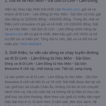
2. Giá vé xe Hóc Môn - Sài Gòn Di Linh - Lâm Đồng
Hiện tại, theo cập nhật mới nhất của
Vexere.com
, giá vé xe
khách đi Di Linh - Lâm Đồng từ Hóc Môn - Sài Gòn có mức giá
dao động từ 220000 đồng - 420000 đồng. Trong đó, nhà xe
Điền Linh Limousine có giá vé rẻ nhất, chỉ 220000 đồng. Đặt
vé xe Hóc Môn - Sài Gòn Di Linh - Lâm Đồng chính hãng tại
Vexere.com
để có giá rẻ nhất, đảm bảo giữ chỗ 100% và hỗ
trợ đổi trả vé miễn phí. Tổng đài tư vấn, đặt vé và đổi trả vé
miễn phí:
1900 888684
.
3. Giới thiệu, tư vấn các dòng xe chạy tuyến đường
xe đi Di Linh - Lâm Đồng từ Hóc Môn - Sài Gòn:
Dòng xe đi Di Linh - Lâm Đồng từ Hóc Môn - Sài Gòn
limousine 9 chỗ vip, chất lượng cao: Tiện lợi, sang trọng
Là sản phẩm xe đi Di Linh - Lâm Đồng từ Hóc Môn - Sài Gòn
limousine 9 chỗ cải tiến từ xe 16 chỗ. Nội thất được làm lại với
các ghế bọc da chuẩn Châu Âu, không chỉ êm ái cho chuyến
hành trình xa, mà còn mát mẻ và không hề bị hầm bí như các
ghế bọc da bình thường. Kèm theo các ghế có nhiều tiện nghi
hiện đại như ti-vi, tủ lạnh mini, ổ cắm usb, đèn đọc sách, hệ