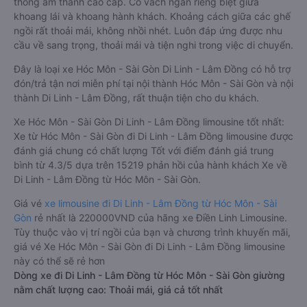
thống âm thanh cao cấp. Có vách ngăn riêng biệt giữa
khoang lái và khoang hành khách. Khoảng cách giữa các ghế
ngồi rất thoải mái, không nhồi nhét. Luôn đáp ứng được nhu
cầu về sang trọng, thoải mái và tiện nghi trong việc di chuyển.
Đây là loại xe Hóc Môn - Sài Gòn Di Linh - Lâm Đồng có hỗ trợ
đón/trả tận nơi miễn phí tại nội thành Hóc Môn - Sài Gòn và nội
thành Di Linh - Lâm Đồng, rất thuận tiện cho du khách.
Xe Hóc Môn - Sài Gòn Di Linh - Lâm Đồng limousine tốt nhất:
Xe từ Hóc Môn - Sài Gòn đi Di Linh - Lâm Đồng limousine được
đánh giá chung có chất lượng Tốt với điểm đánh giá trung
bình từ 4.3/5 dựa trên 15219 phản hồi của hành khách Xe về
Di Linh - Lâm Đồng từ Hóc Môn - Sài Gòn.
Giá vé
xe limousine đi Di Linh - Lâm Đồng từ Hóc Môn - Sài
Gòn
rẻ nhất là 220000VND của hãng xe Điền Linh Limousine.
Tùy thuộc vào vị trí ngồi của bạn và chương trình khuyến mãi,
giá vé Xe Hóc Môn - Sài Gòn đi Di Linh - Lâm Đồng limousine
này có thể sẽ rẻ hơn
Dòng xe đi Di Linh - Lâm Đồng từ Hóc Môn - Sài Gòn giường
nằm chất lượng cao: Thoải mái, giá cả tốt nhất