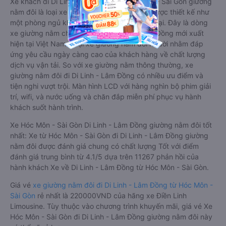
Xe khách đi Di Linh - Lâm Đồng từ Hóc Môn - Sài Gòn giường
nằm đôi là loại xe đặc biệt. Với mỗi giường được thiết kế như
một phòng ngủ khách sạn sang trọng, hiện đại. Đây là dòng
xe giường nằm cho cặp đôi đi Di Linh - Lâm Đồng mới xuất
hiện tại Việt Nam. Loại xe giường nằm đôi ra đời nhằm đáp
ứng yêu cầu ngày càng cao của khách hàng về chất lượng
dịch vụ vận tải. So với xe giường nằm thông thường, xe
giường nằm đôi đi Di Linh - Lâm Đồng có nhiều ưu điểm và
tiện nghi vượt trội. Màn hình LCD với hàng nghìn bộ phim giải
trí, wifi, và nước uống và chăn đắp miễn phí phục vụ hành
khách suốt hành trình.
Xe Hóc Môn - Sài Gòn Di Linh - Lâm Đồng giường nằm đôi tốt
nhất: Xe từ Hóc Môn - Sài Gòn đi Di Linh - Lâm Đồng giường
nằm đôi được đánh giá chung có chất lượng Tốt với điểm
đánh giá trung bình từ 4.1/5 dựa trên 11267 phản hồi của
hành khách Xe về Di Linh - Lâm Đồng từ Hóc Môn - Sài Gòn.
Giá vé
xe giường nằm đôi đi Di Linh - Lâm Đồng từ Hóc Môn -
Sài Gòn
rẻ nhất là 220000VND của hãng xe Điền Linh
Limousine. Tùy thuộc vào chương trình khuyến mãi, giá vé Xe
Hóc Môn - Sài Gòn đi Di Linh - Lâm Đồng giường nằm đôi này