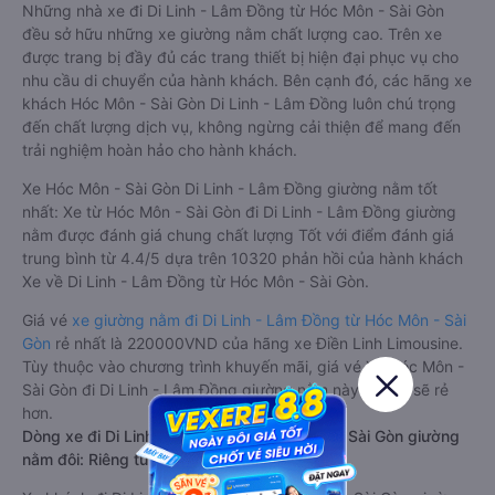
Những nhà xe đi Di Linh - Lâm Đồng từ Hóc Môn - Sài Gòn
đều sở hữu những xe giường nằm chất lượng cao. Trên xe
được trang bị đầy đủ các trang thiết bị hiện đại phục vụ cho
nhu cầu di chuyển của hành khách. Bên cạnh đó, các hãng xe
khách Hóc Môn - Sài Gòn Di Linh - Lâm Đồng luôn chú trọng
đến chất lượng dịch vụ, không ngừng cải thiện để mang đến
trải nghiệm hoàn hảo cho hành khách.
Xe Hóc Môn - Sài Gòn Di Linh - Lâm Đồng giường nằm tốt
nhất: Xe từ Hóc Môn - Sài Gòn đi Di Linh - Lâm Đồng giường
nằm được đánh giá chung chất lượng Tốt với điểm đánh giá
trung bình từ 4.4/5 dựa trên 10320 phản hồi của hành khách
Xe về Di Linh - Lâm Đồng từ Hóc Môn - Sài Gòn.
Giá vé
xe giường nằm đi Di Linh - Lâm Đồng từ Hóc Môn - Sài
Gòn
rẻ nhất là 220000VND của hãng xe Điền Linh Limousine.
Tùy thuộc vào chương trình khuyến mãi, giá vé Xe Hóc Môn -
Sài Gòn đi Di Linh - Lâm Đồng giường nằm này có thể sẽ rẻ
hơn.
Dòng xe đi Di Linh - Lâm Đồng từ Hóc Môn - Sài Gòn giường
nằm đôi: Riêng tư, đầy đủ tiện nghi