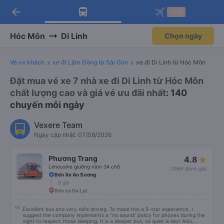
arrow_back
Tải app Vexere ngay!
Tải app Vexere
-30k
Mở app
Mở app
Nhận ưu đãi thành viên độc
-30k/ghế khi đặt vé máy bay qua
quyền
app
Hóc Môn
Di Linh
Chọn ngày
Vé xe khách
xe đi Lâm Đồng từ Sài Gòn
xe đi Di Linh từ Hóc Môn
Đặt mua vé xe 7 nhà xe đi Di Linh từ Hóc Môn
chất lượng cao và giá vé ưu đãi nhất
: 140
chuyến mỗi ngày
Vexere Team
Ngày cập nhật: 07/08/2026
Phương Trang
4.8
Limousine giường nằm 34 chỗ
(3966 đánh giá)
Bến Xe An Sương
8 giờ
Bến xe Đà Lạt
Excellent bus and very safe driving. To make this a 5-star experience, I
suggest the company implements a "no sound" policy for phones during the
night to respect those sleeping. It is a sleeper bus, so quiet is key! Also,