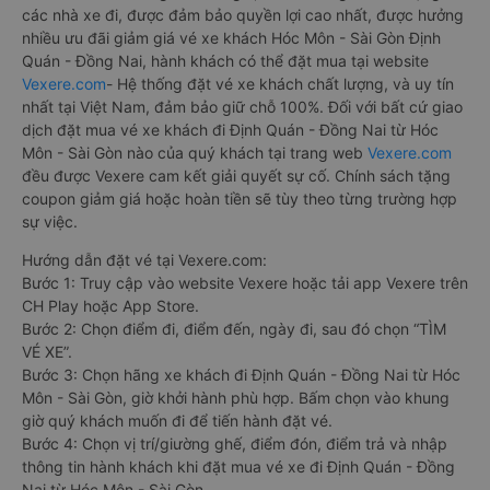
các nhà xe đi, được đảm bảo quyền lợi cao nhất, được hưởng
nhiều ưu đãi giảm giá vé xe khách Hóc Môn - Sài Gòn Định
Quán - Đồng Nai, hành khách có thể đặt mua tại website
Vexere.com
- Hệ thống đặt vé xe khách chất lượng, và uy tín
nhất tại Việt Nam, đảm bảo giữ chỗ 100%. Đối với bất cứ giao
dịch đặt mua vé xe khách đi Định Quán - Đồng Nai từ Hóc
Môn - Sài Gòn nào của quý khách tại trang web
Vexere.com
đều được Vexere cam kết giải quyết sự cố. Chính sách tặng
coupon giảm giá hoặc hoàn tiền sẽ tùy theo từng trường hợp
sự việc.
Hướng dẫn đặt vé tại Vexere.com:
Bước 1: Truy cập vào website Vexere hoặc tải app Vexere trên
CH Play hoặc App Store.
Bước 2: Chọn điểm đi, điểm đến, ngày đi, sau đó chọn “TÌM
VÉ XE”.
Bước 3: Chọn hãng xe khách đi Định Quán - Đồng Nai từ Hóc
Môn - Sài Gòn, giờ khởi hành phù hợp. Bấm chọn vào khung
giờ quý khách muốn đi để tiến hành đặt vé.
Bước 4: Chọn vị trí/giường ghế, điểm đón, điểm trả và nhập
thông tin hành khách khi đặt mua vé xe đi Định Quán - Đồng
Nai từ Hóc Môn - Sài Gòn