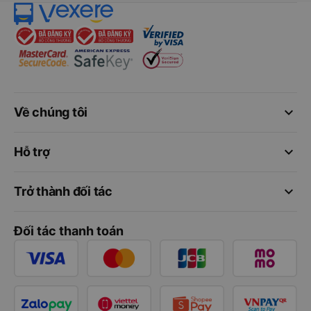
keyboard_arrow_down
Về chúng tôi
keyboard_arrow_down
Hỗ trợ
keyboard_arrow_down
Trở thành đối tác
Đối tác thanh toán