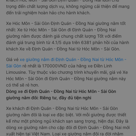
trọng đến chất lượng dịch vụ, không ngừng cải thiện để mang
đến trải nghiệm hoàn hảo cho hành khách.
Xe Hóc Môn - Sài Gòn Định Quán - Đồng Nai giường nằm tốt
nhất: Xe từ Hóc Môn - Sài Gòn đi Định Quán - Đồng Nai
giường nằm được đánh giá chung chất lượng Tốt với điểm
đánh giá trung bình từ 4.1/5 dựa trên 6381 phản hồi của hành
khách Xe về Định Quán - Đồng Nai từ Hóc Môn - Sài Gòn.
Giá vé
xe giường nằm đi Định Quán - Đồng Nai từ Hóc Môn -
Sài Gòn
rẻ nhất là 170000VND của hãng xe Điền Linh
Limousine. Tùy thuộc vào chương trình khuyến mãi, giá vé Xe
Hóc Môn - Sài Gòn đi Định Quán - Đồng Nai giường nằm này
có thể sẽ rẻ hơn.
Dòng xe đi Định Quán - Đồng Nai từ Hóc Môn - Sài Gòn
giường nằm đôi: Riêng tư, đầy đủ tiện nghi
Xe khách đi Định Quán - Đồng Nai từ Hóc Môn - Sài Gòn
giường nằm đôi là loại xe đặc biệt. Với mỗi giường được thiết
kế như một phòng ngủ khách sạn sang trọng, hiện đại. Đây là
dòng xe giường nằm cho cặp đôi đi Định Quán - Đồng Nai mới
xuất hiện tại Việt Nam. Loại xe giường nằm đôi ra đời nhằm