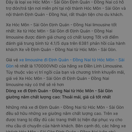
Đây là loại xe Hóc Môn - Sài Gòn Định Quán - Đồng Nai có hỗ
trợ đón/trả tận nơi miễn phí tại nội thành Hóc Môn - Sài Gòn và
nội thành Định Quán - Đồng Nai, rất thuận tiện cho du khách.
Xe Hóc Môn - Sài Gòn Định Quán - Đồng Nai limousine tốt
nhất: Xe từ Hóc Môn - Sài Gòn đi Định Quán - Đồng Nai
limousine được đánh giá chung có chất lượng Tốt với điểm
đánh giá trung bình từ 4.1/5 dựa trên 6381 phản hồi của hành
khách Xe về Định Quán - Đồng Nai từ Hóc Môn - Sài Gòn.
Giá vé
xe limousine đi Định Quán - Đồng Nai từ Hóc Môn - Sài
Gòn
rẻ nhất là 170000VND của hãng xe Điền Linh Limousine.
Tùy thuộc vào vị trí ngồi của bạn và chương trình khuyến mãi,
giá vé Xe Hóc Môn - Sài Gòn đi Định Quán - Đồng Nai
limousine này có thể sẽ rẻ hơn
Dòng xe đi Định Quán - Đồng Nai từ Hóc Môn - Sài Gòn
giường nằm chất lượng cao: Thoải mái, giá cả tốt nhất
Những nhà xe đi Định Quán - Đồng Nai từ Hóc Môn - Sài Gòn
đều sở hữu những xe giường nằm chất lượng cao. Trên xe
được trang bị đầy đủ các trang thiết bị hiện đại phục vụ cho
nhu cầu di chuyển của hành khách. Bên cạnh đó, các hãng xe
khách Hóc Môn - Sài Gòn Định Quán - Đồng Nai luôn chú