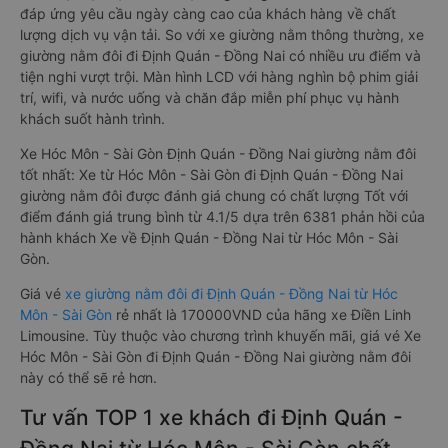
đáp ứng yêu cầu ngày càng cao của khách hàng về chất
lượng dịch vụ vận tải. So với xe giường nằm thông thường, xe
giường nằm đôi đi Định Quán - Đồng Nai có nhiều ưu điểm và
tiện nghi vượt trội. Màn hình LCD với hàng nghìn bộ phim giải
trí, wifi, và nước uống và chăn đắp miễn phí phục vụ hành
khách suốt hành trình.
Xe Hóc Môn - Sài Gòn Định Quán - Đồng Nai giường nằm đôi
tốt nhất: Xe từ Hóc Môn - Sài Gòn đi Định Quán - Đồng Nai
giường nằm đôi được đánh giá chung có chất lượng Tốt với
điểm đánh giá trung bình từ 4.1/5 dựa trên 6381 phản hồi của
hành khách Xe về Định Quán - Đồng Nai từ Hóc Môn - Sài
Gòn.
Giá vé
xe giường nằm đôi đi Định Quán - Đồng Nai từ Hóc
Môn - Sài Gòn
rẻ nhất là 170000VND của hãng xe Điền Linh
Limousine. Tùy thuộc vào chương trình khuyến mãi, giá vé Xe
Hóc Môn - Sài Gòn đi Định Quán - Đồng Nai giường nằm đôi
này có thể sẽ rẻ hơn.
Tư vấn TOP 1 xe khách đi Định Quán -