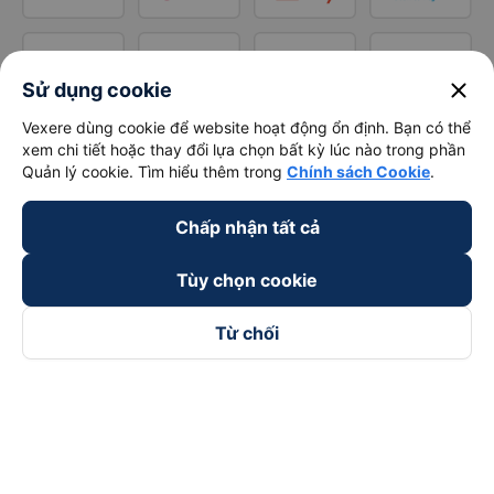
close
Sử dụng cookie
Vexere dùng cookie để website hoạt động ổn định. Bạn có thể
xem chi tiết hoặc thay đổi lựa chọn bất kỳ lúc nào trong phần
Quản lý cookie. Tìm hiểu thêm trong
Chính sách Cookie
.
Chấp nhận tất cả
Tùy chọn cookie
Từ chối
Theo dõi chúng tôi trên
Facebook
Tiktok
Youtube
Công ty TNHH Thương Mại Dịch Vụ Vexere