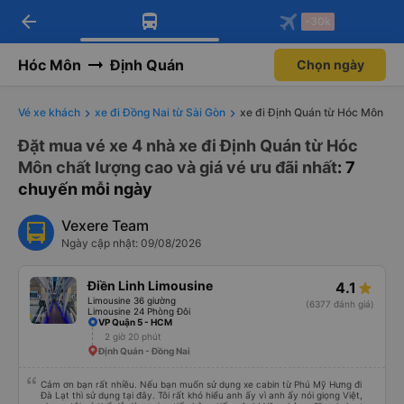
arrow_back
Tải app Vexere ngay!
Tải app Vexere
-30k
Mở app
Mở app
Nhận ưu đãi thành viên độc
-30k/ghế khi đặt vé máy bay qua
quyền
app
Hóc Môn
Định Quán
Chọn ngày
Vé xe khách
xe đi Đồng Nai từ Sài Gòn
xe đi Định Quán từ Hóc Môn
Đặt mua vé xe 4 nhà xe đi Định Quán từ Hóc
Môn chất lượng cao và giá vé ưu đãi nhất
: 7
chuyến mỗi ngày
Vexere Team
Ngày cập nhật: 09/08/2026
Điền Linh Limousine
4.1
Limousine 36 giường
(6377 đánh giá)
Limousine 24 Phòng Đôi
VP Quận 5 - HCM
2 giờ 20 phút
Định Quán - Đồng Nai
Cảm ơn bạn rất nhiều. Nếu bạn muốn sử dụng xe cabin từ Phú Mỹ Hưng đi
Đà Lạt thì sử dụng tại đây. Tôi rất khó hiểu anh ấy vì anh ấy nói giọng Việt,