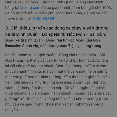
Đặt vé xe Hóc Môn - Sài Gòn Định Quán - Đồng Nai chính
hãng tại
Vexere.com
để có giá rẻ nhất, đảm bảo giữ chỗ 100%
và hỗ trợ đổi trả vé miễn phí. Tổng đài tư vấn, đặt vé và đổi
trả vé miễn phí:
1900 888684
.
3. Giới thiệu, tư vấn các dòng xe chạy tuyến đường
xe đi Định Quán - Đồng Nai từ Hóc Môn - Sài Gòn:
Dòng xe đi Định Quán - Đồng Nai từ Hóc Môn - Sài Gòn
limousine 9 chỗ vip, chất lượng cao: Tiện lợi, sang trọng
Là sản phẩm xe đi Định Quán - Đồng Nai từ Hóc Môn - Sài
Gòn limousine 9 chỗ cải tiến từ xe 16 chỗ. Nội thất được làm
lại với các ghế bọc da chuẩn Châu Âu, không chỉ êm ái cho
chuyến hành trình xa, mà còn mát mẻ và không hề bị hầm bí
như các ghế bọc da bình thường. Kèm theo các ghế có nhiều
tiện nghi hiện đại như ti-vi, tủ lạnh mini, ổ cắm usb, đèn đọc
sách, hệ thống âm thanh cao cấp. Có vách ngăn riêng biệt
giữa khoang lái và khoang hành khách. Khoảng cách giữa các
ghế ngồi rất thoải mái, không nhồi nhét. Luôn đáp ứng được
nhu cầu về sang trọng, thoải mái và tiện nghi trong việc di
chuyển.