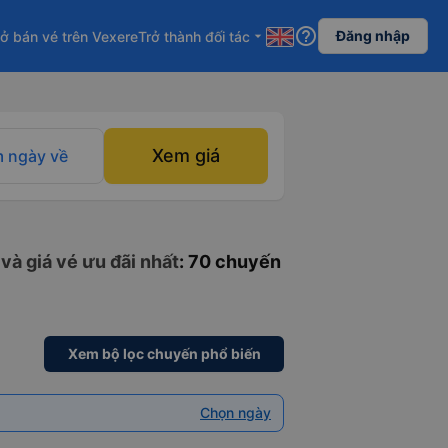
help_outline
Đăng nhập
ở bán vé trên Vexere
Trở thành đối tác
arrow_drop_down
Xem giá
 ngày về
và giá vé ưu đãi nhất
: 70 chuyến
Xem bộ lọc chuyến phổ biến
Chọn ngày