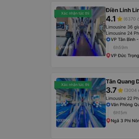
Điền Linh L
Xác nhận tức thì
4.1
star
(6370 đ
Limousine 36 gi
Limousine 24 P
VP Tân Bình 
6h59m
VP Đức Trọn
Tân Quang 
Xác nhận tức thì
3.7
star
(3004 
Limousine 22 P
Văn Phòng Q
6h15m
Ngã 3 Phi Nô