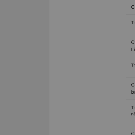
C
T
C
L
Tr
C
b
T
n
C