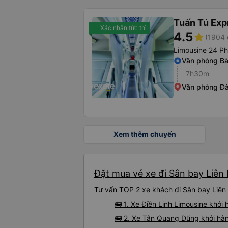
Tuấn Tú Exp
Xác nhận tức thì
4.5
star
(1904 
Limousine 24 P
Văn phòng B
7h30m
Văn phòng Đà
Xem thêm chuyến
Đặt mua vé xe đi Sân bay Liên
Tư vấn TOP 2 xe khách đi Sân bay Liên 
🚌 1. Xe Điền Linh Limousine khở
🚌 2. Xe Tân Quang Dũng khởi hàn