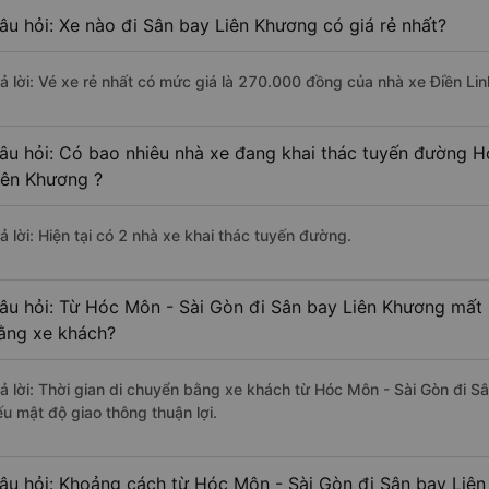
âu hỏi: Xe nào đi Sân bay Liên Khương có giá rẻ nhất?
rả lời: Vé xe rẻ nhất có mức giá là 270.000 đồng của nhà xe Điền Lin
âu hỏi: Có bao nhiêu nhà xe đang khai thác tuyến đường H
iên Khương ?
ả lời: Hiện tại có 2 nhà xe khai thác tuyến đường.
âu hỏi: Từ Hóc Môn - Sài Gòn đi Sân bay Liên Khương mất b
ằng xe khách?
rả lời: Thời gian di chuyển bằng xe khách từ Hóc Môn - Sài Gòn đi S
ếu mật độ giao thông thuận lợi.
âu hỏi: Khoảng cách từ Hóc Môn - Sài Gòn đi Sân bay Liên