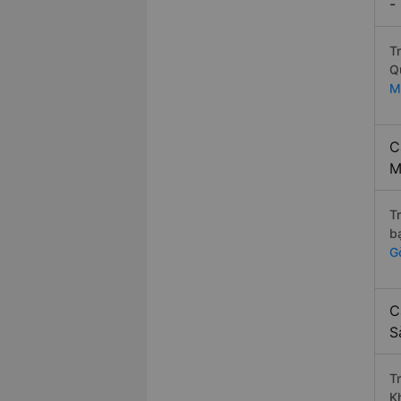
-
T
Q
M
C
M
T
b
G
C
S
T
K