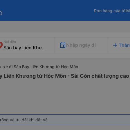
Đơn hàng của tôi
M
fo
Nơi đến
add
Nhập ngày đi
Thêm
xe đi Sân Bay Liên Khương từ Hóc Môn
y Liên Khương từ Hóc Môn - Sài Gòn chất lượng cao 
rống và ưu đãi khi đặt vé