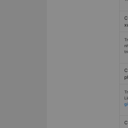
C
x
T
n
t
C
p
T
L
g
C