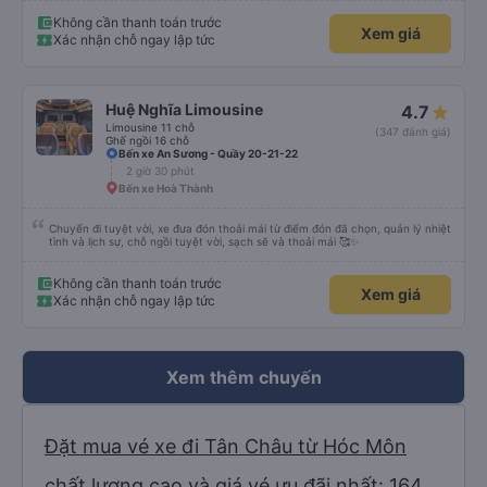
Không cần thanh toán trước
Xem giá
Xác nhận chỗ ngay lập tức
Huệ Nghĩa Limousine
4.7
Limousine 11 chỗ
(347 đánh giá)
Ghế ngồi 16 chỗ
Bến xe An Sương - Quầy 20-21-22
2 giờ 30 phút
Bến xe Hoà Thành
Chuyến đi tuyệt vời, xe đưa đón thoải mái từ điểm đón đã chọn, quản lý nhiệt
tình và lịch sự, chỗ ngồi tuyệt vời, sạch sẽ và thoải mái 🥰✨
Không cần thanh toán trước
Xem giá
Xác nhận chỗ ngay lập tức
Xem thêm chuyến
Đặt mua vé xe đi Tân Châu từ Hóc Môn
chất lượng cao và giá vé ưu đãi nhất: 164