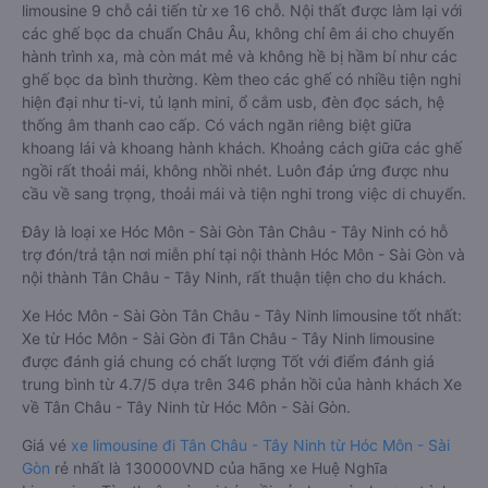
limousine 9 chỗ cải tiến từ xe 16 chỗ. Nội thất được làm lại với
các ghế bọc da chuẩn Châu Âu, không chỉ êm ái cho chuyến
hành trình xa, mà còn mát mẻ và không hề bị hầm bí như các
ghế bọc da bình thường. Kèm theo các ghế có nhiều tiện nghi
hiện đại như ti-vi, tủ lạnh mini, ổ cắm usb, đèn đọc sách, hệ
thống âm thanh cao cấp. Có vách ngăn riêng biệt giữa
khoang lái và khoang hành khách. Khoảng cách giữa các ghế
ngồi rất thoải mái, không nhồi nhét. Luôn đáp ứng được nhu
cầu về sang trọng, thoải mái và tiện nghi trong việc di chuyển.
Đây là loại xe Hóc Môn - Sài Gòn Tân Châu - Tây Ninh có hỗ
trợ đón/trả tận nơi miễn phí tại nội thành Hóc Môn - Sài Gòn và
nội thành Tân Châu - Tây Ninh, rất thuận tiện cho du khách.
Xe Hóc Môn - Sài Gòn Tân Châu - Tây Ninh limousine tốt nhất:
Xe từ Hóc Môn - Sài Gòn đi Tân Châu - Tây Ninh limousine
được đánh giá chung có chất lượng Tốt với điểm đánh giá
trung bình từ 4.7/5 dựa trên 346 phản hồi của hành khách Xe
về Tân Châu - Tây Ninh từ Hóc Môn - Sài Gòn.
Giá vé
xe limousine đi Tân Châu - Tây Ninh từ Hóc Môn - Sài
Gòn
rẻ nhất là 130000VND của hãng xe Huệ Nghĩa