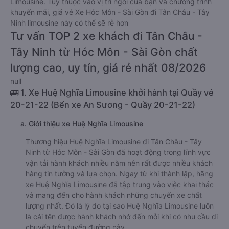
Limousine. Tùy thuộc vào vị trí ngồi của bạn và chương trình
khuyến mãi, giá vé Xe Hóc Môn - Sài Gòn đi Tân Châu - Tây
Ninh limousine này có thể sẽ rẻ hơn
Tư vấn TOP 2 xe khách đi Tân Châu -
Tây Ninh từ Hóc Môn - Sài Gòn chất
lượng cao, uy tín, giá rẻ nhất 08/2026
null
🚌 1. Xe Huệ Nghĩa Limousine khởi hành tại Quầy vé
20-21-22 (Bến xe An Sương - Quầy 20-21-22)
a. Giới thiệu xe Huệ Nghĩa Limousine
Thương hiệu Huệ Nghĩa Limousine đi Tân Châu - Tây
Ninh từ Hóc Môn - Sài Gòn đã hoạt động trong lĩnh vực
vận tải hành khách nhiều năm nên rất được nhiều khách
hàng tin tưởng và lựa chọn. Ngay từ khi thành lập, hãng
xe Huệ Nghĩa Limousine đã tập trung vào việc khai thác
và mang đến cho hành khách những chuyến xe chất
lượng nhất. Đó là lý do tại sao Huệ Nghĩa Limousine luôn
là cái tên được hành khách nhớ đến mỗi khi có nhu cầu di
chuyển trên tuyến đường này.