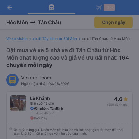
arrow_back
Tải app Vexere ngay!
Tải app Vexere
-30k
Mở app
Mở app
Nhận ưu đãi thành viên độc
-30k/ghế khi đặt vé máy bay qua
quyền
app
Hóc Môn
Tân Châu
Chọn ngày
Vé xe khách
xe đi Tây Ninh từ Sài Gòn
xe đi Tân Châu từ Hóc Môn
Đặt mua vé xe 5 nhà xe đi Tân Châu từ Hóc
Môn chất lượng cao và giá vé ưu đãi nhất
: 164
chuyến mỗi ngày
Vexere Team
Ngày cập nhật: 08/08/2026
Lê Khánh
4.6
Ghế ngồi 16 chỗ
(309 đánh giá)
Văn phòng Tân Bình
4 giờ 40 phút
Suối Dây
Xe buýt đúng giờ. Nhân viên rất hữu ích và linh hoạt giúp tôi thay đổi thời
gian khởi hành để phù hợp với nhu cầu của mình.