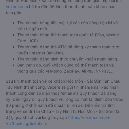
Ninh từ Hóc Môn - Sài Gòn cũng vô cùng đơn giản, tiện lợi khi
Vexere.com
hỗ trợ đến 06 hình thức thanh toán khác nhau
bao gồm:
Thanh toán bằng tiền mặt tại các cửa hàng tiện lợi và
siêu thị gần nhà.
Thanh toán bằng thẻ thanh toán quốc tế (Visa, Master
Card, JCB).
Thanh toán bằng thẻ ATM đã đăng ký thanh toán trực
tuyến (Internet Banking).
Thanh toán bằng hình thức chuyển khoản ngân hàng.
Bên cạnh đó, quý khách cũng có thể thanh toán vé
thông qua các ví Momo, ZaloPay, AirPay, VNPay,…
Sau khi thanh toán vé xe khách Hóc Môn - Sài Gòn Tân Châu -
Tây Ninh thành công, Vexere sẽ gửi tin nhắn/email xác nhận
thành công đến số điện thoại/email mà quý khách đã đăng
ký. Đến ngày đi, quý khách vui lòng có mặt tại điểm đón trước
30 phút giờ khởi hành để chuẩn bị lên xe. Để kiểm tra tình
trạng vé xe đi Tân Châu - Tây Ninh từ Hóc Môn - Sài Gòn đã
đặt, quý khách vui lòng truy cập
https://vexere.com/vi-
VN/booking/ticketinfo