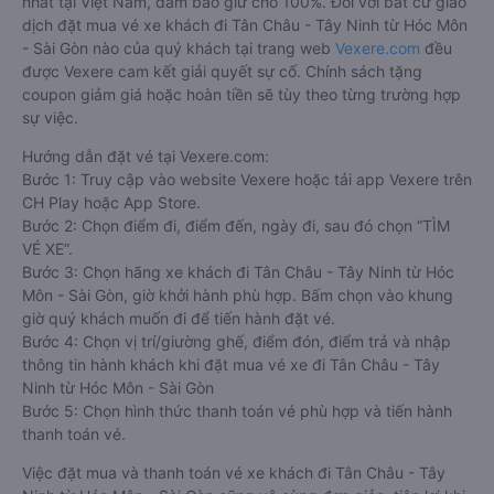
nhất tại Việt Nam, đảm bảo giữ chỗ 100%. Đối với bất cứ giao
dịch đặt mua vé xe khách đi Tân Châu - Tây Ninh từ Hóc Môn
- Sài Gòn nào của quý khách tại trang web
Vexere.com
đều
được Vexere cam kết giải quyết sự cố. Chính sách tặng
coupon giảm giá hoặc hoàn tiền sẽ tùy theo từng trường hợp
sự việc.
Hướng dẫn đặt vé tại Vexere.com:
Bước 1: Truy cập vào website Vexere hoặc tải app Vexere trên
CH Play hoặc App Store.
Bước 2: Chọn điểm đi, điểm đến, ngày đi, sau đó chọn “TÌM
VÉ XE”.
Bước 3: Chọn hãng xe khách đi Tân Châu - Tây Ninh từ Hóc
Môn - Sài Gòn, giờ khởi hành phù hợp. Bấm chọn vào khung
giờ quý khách muốn đi để tiến hành đặt vé.
Bước 4: Chọn vị trí/giường ghế, điểm đón, điểm trả và nhập
thông tin hành khách khi đặt mua vé xe đi Tân Châu - Tây
Ninh từ Hóc Môn - Sài Gòn
Bước 5: Chọn hình thức thanh toán vé phù hợp và tiến hành
thanh toán vé.
Việc đặt mua và thanh toán vé xe khách đi Tân Châu - Tây