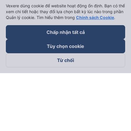
Vexere dùng cookie để website hoạt động ổn định. Bạn có thể
xem chi tiết hoặc thay đổi lựa chọn bất kỳ lúc nào trong phần
Quản lý cookie. Tìm hiểu thêm trong
Chính sách Cookie
.
Chấp nhận tất cả
Tùy chọn cookie
Từ chối
Theo dõi chúng tôi trên
Facebook
Tiktok
Youtube
Công ty TNHH Thương Mại Dịch Vụ Vexere
Địa chỉ đăng ký kinh doanh: 8C Chữ Đồng Tử, Phường Tân
Sơn Nhất, TP. Hồ Chí Minh, Việt Nam
Địa chỉ
:
Lầu 2, toà nhà H3 Circo Hoàng Diệu, 384 Hoàng Diệu,
Phường Khánh Hội, TP Hồ Chí Minh, Việt Nam
Tầng 3, toà nhà 101 Láng Hạ, 101 Láng Hạ, Phường Láng, TP.