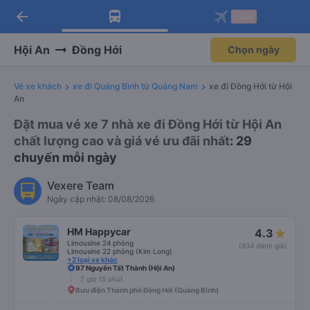
arrow_back
Tải app Vexere ngay!
Tải app Vexere
-30k
Mở app
Mở app
Nhận ưu đãi thành viên độc
-30k/ghế khi đặt vé máy bay qua
quyền
app
Hội An
Đồng Hới
Chọn ngày
Vé xe khách
xe đi Quảng Bình từ Quảng Nam
xe đi Đồng Hới từ Hội
An
Đặt mua vé xe 7 nhà xe đi Đồng Hới từ Hội An
chất lượng cao và giá vé ưu đãi nhất
: 29
chuyến mỗi ngày
Vexere Team
Ngày cập nhật: 08/08/2026
HM Happycar
4.3
Limousine 24 phòng
(934 đánh giá)
Limousine 22 phòng (Kim Long)
+2 loại xe khác
97 Nguyễn Tất Thành (Hội An)
7 giờ 15 phút
Bưu điện Thành phố Đồng Hới (Quảng Bình)