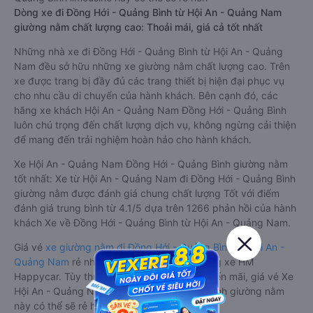
Dòng xe đi Đồng Hới - Quảng Bình từ Hội An - Quảng Nam
giường nằm chất lượng cao: Thoải mái, giá cả tốt nhất
Những nhà xe đi Đồng Hới - Quảng Bình từ Hội An - Quảng
Nam đều sở hữu những xe giường nằm chất lượng cao. Trên
xe được trang bị đầy đủ các trang thiết bị hiện đại phục vụ
cho nhu cầu di chuyển của hành khách. Bên cạnh đó, các
hãng xe khách Hội An - Quảng Nam Đồng Hới - Quảng Bình
luôn chú trọng đến chất lượng dịch vụ, không ngừng cải thiện
để mang đến trải nghiệm hoàn hảo cho hành khách.
Xe Hội An - Quảng Nam Đồng Hới - Quảng Bình giường nằm
tốt nhất: Xe từ Hội An - Quảng Nam đi Đồng Hới - Quảng Bình
giường nằm được đánh giá chung chất lượng Tốt với điểm
đánh giá trung bình từ 4.1/5 dựa trên 1266 phản hồi của hành
khách Xe về Đồng Hới - Quảng Bình từ Hội An - Quảng Nam.
Giá vé
xe giường nằm đi Đồng Hới - Quảng Bình từ Hội An -
Quảng Nam
rẻ nhất là 300000VND của hãng xe HM
Happycar. Tùy thuộc vào chương trình khuyến mãi, giá vé Xe
Hội An - Quảng Nam đi Đồng Hới - Quảng Bình giường nằm
này có thể sẽ rẻ hơn.