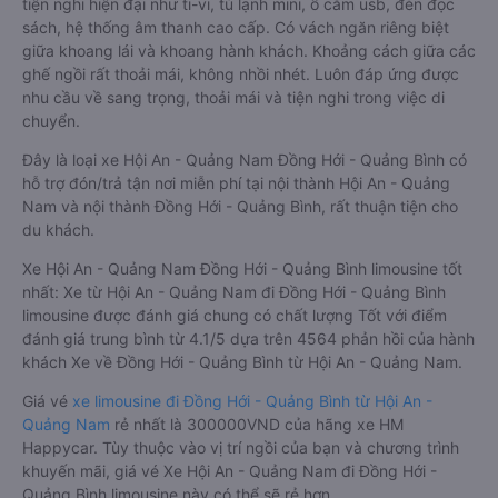
tiện nghi hiện đại như ti-vi, tủ lạnh mini, ổ cắm usb, đèn đọc
sách, hệ thống âm thanh cao cấp. Có vách ngăn riêng biệt
giữa khoang lái và khoang hành khách. Khoảng cách giữa các
ghế ngồi rất thoải mái, không nhồi nhét. Luôn đáp ứng được
nhu cầu về sang trọng, thoải mái và tiện nghi trong việc di
chuyển.
Đây là loại xe Hội An - Quảng Nam Đồng Hới - Quảng Bình có
hỗ trợ đón/trả tận nơi miễn phí tại nội thành Hội An - Quảng
Nam và nội thành Đồng Hới - Quảng Bình, rất thuận tiện cho
du khách.
Xe Hội An - Quảng Nam Đồng Hới - Quảng Bình limousine tốt
nhất: Xe từ Hội An - Quảng Nam đi Đồng Hới - Quảng Bình
limousine được đánh giá chung có chất lượng Tốt với điểm
đánh giá trung bình từ 4.1/5 dựa trên 4564 phản hồi của hành
khách Xe về Đồng Hới - Quảng Bình từ Hội An - Quảng Nam.
Giá vé
xe limousine đi Đồng Hới - Quảng Bình từ Hội An -
Quảng Nam
rẻ nhất là 300000VND của hãng xe HM
Happycar. Tùy thuộc vào vị trí ngồi của bạn và chương trình
khuyến mãi, giá vé Xe Hội An - Quảng Nam đi Đồng Hới -
Quảng Bình limousine này có thể sẽ rẻ hơn