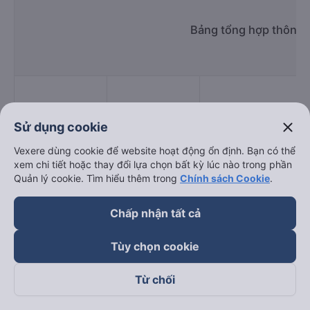
Bảng tổng hợp thông t
close
Sử dụng cookie
Giờ
Nhà xe
Điểm đi
chạy
Vexere dùng cookie để website hoạt động ổn định. Bạn có thể
xem chi tiết hoặc thay đổi lựa chọn bất kỳ lúc nào trong phần
Quản lý cookie. Tìm hiểu thêm trong
Chính sách Cookie
.
Chấp nhận tất cả
HK BUSLINES
06:00 - 21:00
125 Tôn Đức Thắng
Tùy chọn cookie
HM Happycar
07:00 - 23:00
97 Nguyễn Tất Thành
Từ chối