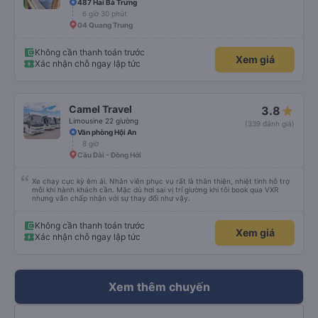
487 Hai Bà Trưng
cơ bị mất dịch vụ. -0,5 sao khi khách hàng, chỉ tại văn phòng đại diện không
6 giờ 30 phút
trả lời tại nhà riêng. Điểm cộng: Xe xuất bến và đến nơi đúng địa điểm đã
đăng ký. Nhân viên chuyên nghiệp, Nhiệt tình, mình đánh giá 4,5 sao cho cả
04 Quang Trung
app Vexere và HK Busline và hãng sẽ ngày phát triển để mang lại trải
nghiệm tiện lợi hơn cho hành khách.
Không cần thanh toán trước
Xem giá
Xác nhận chỗ ngay lập tức
Camel Travel
3.8
Limousine 22 giường
(339 đánh giá)
Văn phòng Hội An
8 giờ
Cầu Dài - Đồng Hới
Xe chạy cực kỳ êm ái. Nhân viên phục vụ rất là thân thiện, nhiệt tình hỗ trợ
mỗi khi hành khách cần. Mặc dù hơi sai vị trí giường khi tôi book qua VXR
nhưng vẫn chấp nhận với sự thay đổi như vậy.
Không cần thanh toán trước
Xem giá
Xác nhận chỗ ngay lập tức
Xem thêm chuyến