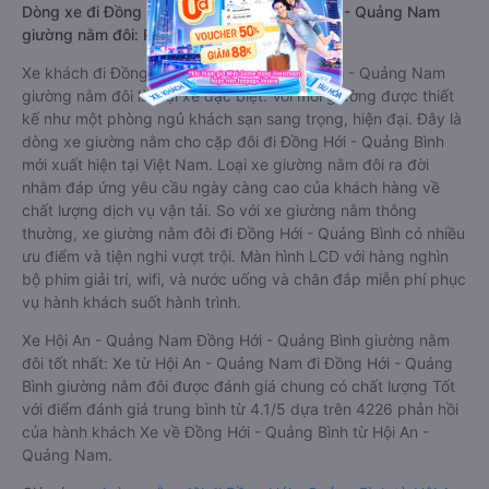
Dòng xe đi Đồng Hới - Quảng Bình từ Hội An - Quảng Nam
giường nằm đôi: Riêng tư, đầy đủ tiện nghi
Xe khách đi Đồng Hới - Quảng Bình từ Hội An - Quảng Nam
giường nằm đôi là loại xe đặc biệt. Với mỗi giường được thiết
kế như một phòng ngủ khách sạn sang trọng, hiện đại. Đây là
dòng xe giường nằm cho cặp đôi đi Đồng Hới - Quảng Bình
mới xuất hiện tại Việt Nam. Loại xe giường nằm đôi ra đời
nhằm đáp ứng yêu cầu ngày càng cao của khách hàng về
chất lượng dịch vụ vận tải. So với xe giường nằm thông
thường, xe giường nằm đôi đi Đồng Hới - Quảng Bình có nhiều
ưu điểm và tiện nghi vượt trội. Màn hình LCD với hàng nghìn
bộ phim giải trí, wifi, và nước uống và chăn đắp miễn phí phục
vụ hành khách suốt hành trình.
Xe Hội An - Quảng Nam Đồng Hới - Quảng Bình giường nằm
đôi tốt nhất: Xe từ Hội An - Quảng Nam đi Đồng Hới - Quảng
Bình giường nằm đôi được đánh giá chung có chất lượng Tốt
với điểm đánh giá trung bình từ 4.1/5 dựa trên 4226 phản hồi
của hành khách Xe về Đồng Hới - Quảng Bình từ Hội An -
Quảng Nam.