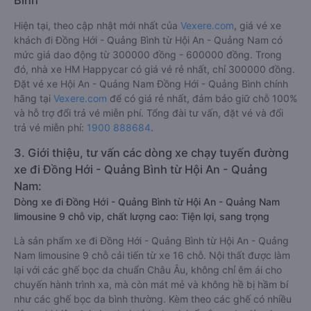
Bình
Hiện tại, theo cập nhật mới nhất của
Vexere.com
, giá vé xe
khách đi Đồng Hới - Quảng Bình từ Hội An - Quảng Nam có
mức giá dao động từ 300000 đồng - 600000 đồng. Trong
đó, nhà xe HM Happycar có giá vé rẻ nhất, chỉ 300000 đồng.
Đặt vé xe Hội An - Quảng Nam Đồng Hới - Quảng Bình chính
hãng tại
Vexere.com
để có giá rẻ nhất, đảm bảo giữ chỗ 100%
và hỗ trợ đổi trả vé miễn phí. Tổng đài tư vấn, đặt vé và đổi
trả vé miễn phí:
1900 888684
.
3. Giới thiệu, tư vấn các dòng xe chạy tuyến đường
xe đi Đồng Hới - Quảng Bình từ Hội An - Quảng
Nam:
Dòng xe đi Đồng Hới - Quảng Bình từ Hội An - Quảng Nam
limousine 9 chỗ vip, chất lượng cao: Tiện lợi, sang trọng
Là sản phẩm xe đi Đồng Hới - Quảng Bình từ Hội An - Quảng
Nam limousine 9 chỗ cải tiến từ xe 16 chỗ. Nội thất được làm
lại với các ghế bọc da chuẩn Châu Âu, không chỉ êm ái cho
chuyến hành trình xa, mà còn mát mẻ và không hề bị hầm bí
như các ghế bọc da bình thường. Kèm theo các ghế có nhiều