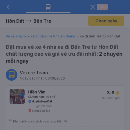
arrow_back
Tải app Vexere ngay!
Tải app Vexere
-30k
Mở app
Mở app
Nhận ưu đãi thành viên độc
-30k/ghế khi đặt vé máy bay qua
quyền
app
Hòn Đất
Bến Tre
Chọn ngày
Vé xe khách
xe đi Bến Tre từ Kiên Giang
xe đi Bến Tre từ Hòn Đất
Đặt mua vé xe 4 nhà xe đi Bến Tre từ Hòn Đất
chất lượng cao và giá vé ưu đãi nhất
: 2 chuyến
mỗi ngày
Vexere Team
Ngày cập nhật: 06/08/2026
Hiền Vân
3.6
Giường nằm 40 chỗ
(59 đánh giá)
Huyện Hòn Đất
5 giờ 20 phút
Trạm Bến Tre
Khá hài lòng với dịch vụ nhà xe Hiền Vân