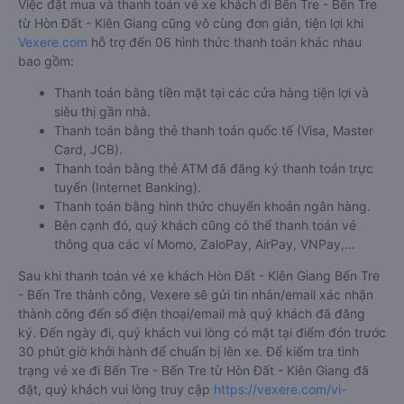
Việc đặt mua và thanh toán vé xe khách đi Bến Tre - Bến Tre
từ Hòn Đất - Kiên Giang cũng vô cùng đơn giản, tiện lợi khi
Vexere.com
hỗ trợ đến 06 hình thức thanh toán khác nhau
bao gồm:
Thanh toán bằng tiền mặt tại các cửa hàng tiện lợi và
siêu thị gần nhà.
Thanh toán bằng thẻ thanh toán quốc tế (Visa, Master
Card, JCB).
Thanh toán bằng thẻ ATM đã đăng ký thanh toán trực
tuyến (Internet Banking).
Thanh toán bằng hình thức chuyển khoản ngân hàng.
Bên cạnh đó, quý khách cũng có thể thanh toán vé
thông qua các ví Momo, ZaloPay, AirPay, VNPay,…
Sau khi thanh toán vé xe khách Hòn Đất - Kiên Giang Bến Tre
- Bến Tre thành công, Vexere sẽ gửi tin nhắn/email xác nhận
thành công đến số điện thoại/email mà quý khách đã đăng
ký. Đến ngày đi, quý khách vui lòng có mặt tại điểm đón trước
30 phút giờ khởi hành để chuẩn bị lên xe. Để kiểm tra tình
trạng vé xe đi Bến Tre - Bến Tre từ Hòn Đất - Kiên Giang đã
đặt, quý khách vui lòng truy cập
https://vexere.com/vi-