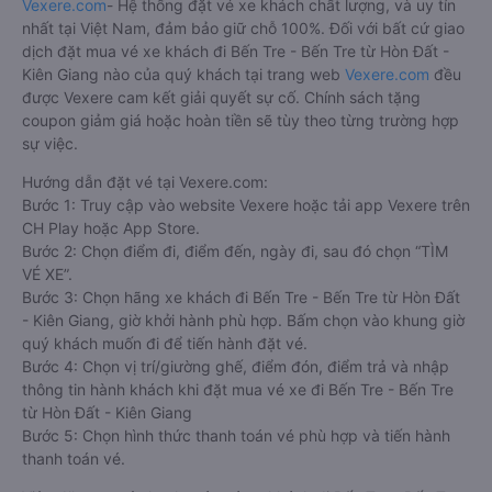
Vexere.com
- Hệ thống đặt vé xe khách chất lượng, và uy tín
nhất tại Việt Nam, đảm bảo giữ chỗ 100%. Đối với bất cứ giao
dịch đặt mua vé xe khách đi Bến Tre - Bến Tre từ Hòn Đất -
Kiên Giang nào của quý khách tại trang web
Vexere.com
đều
được Vexere cam kết giải quyết sự cố. Chính sách tặng
coupon giảm giá hoặc hoàn tiền sẽ tùy theo từng trường hợp
sự việc.
Hướng dẫn đặt vé tại Vexere.com:
Bước 1: Truy cập vào website Vexere hoặc tải app Vexere trên
CH Play hoặc App Store.
Bước 2: Chọn điểm đi, điểm đến, ngày đi, sau đó chọn “TÌM
VÉ XE”.
Bước 3: Chọn hãng xe khách đi Bến Tre - Bến Tre từ Hòn Đất
- Kiên Giang, giờ khởi hành phù hợp. Bấm chọn vào khung giờ
quý khách muốn đi để tiến hành đặt vé.
Bước 4: Chọn vị trí/giường ghế, điểm đón, điểm trả và nhập
thông tin hành khách khi đặt mua vé xe đi Bến Tre - Bến Tre
từ Hòn Đất - Kiên Giang
Bước 5: Chọn hình thức thanh toán vé phù hợp và tiến hành
thanh toán vé.