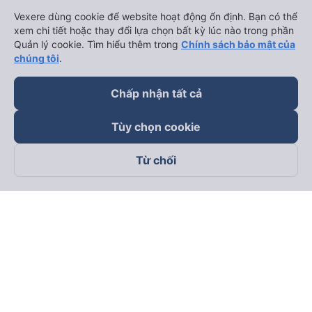
Vexere dùng cookie để website hoạt động ổn định. Bạn có thể
xem chi tiết hoặc thay đổi lựa chọn bất kỳ lúc nào trong phần
Quản lý cookie. Tìm hiểu thêm trong
Chính sách bảo mật của
chúng tôi
.
Chấp nhận tất cả
Tùy chọn cookie
Từ chối
Theo dõi chúng tôi trên
Facebook
Tiktok
Youtube
Công ty TNHH Thương Mại Dịch Vụ Vexere
Địa chỉ đăng ký kinh doanh: 8C Chữ Đồng Tử, Phường Tân
Sơn Nhất, TP. Hồ Chí Minh, Việt Nam
Địa chỉ
:
Lầu 2, toà nhà H3 Circo Hoàng Diệu, 384 Hoàng Diệu,
Phường Khánh Hội, TP Hồ Chí Minh, Việt Nam