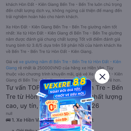
khách Hòn Đất - Kiên Giang Bến Tre - Bến Tre luôn chú trọng
đến chất lượng dịch vụ, không ngừng cải thiện để mang đến
trải nghiệm hoàn hảo cho hành khách.
Xe Hòn Đất - Kiên Giang Bến Tre - Bến Tre giường nằm tốt
nhất: Xe từ Hòn Đất - Kiên Giang đi Bến Tre - Bến Tre giường
nằm được đánh giá chung chất lượng Tốt với điểm đánh giá
trung bình từ 3.6/5 dựa trên 59 phản hồi của hành khách Xe
về Bến Tre - Bến Tre từ Hòn Đất - Kiên Giang.
Giá vé
xe giường nằm đi Bến Tre - Bến Tre từ Hòn Đất - Kiên
Giang
rẻ nhất là 250000VND của hãng xe Hiền Vân. Tùy
thuộc vào chương trình khuyến mãi, giá vé Xe Hòn Đất - Kiên
Giang đi Bến Tre - Bến Tre giường nằm này có thể sẽ rẻ hơn.
Tư vấn TOP 1 xe khách đi Bến Tre - Bến
Tre từ Hòn Đất - Kiên Giang chất lượng
cao, uy tín, giá rẻ nhất 08/2026
null
🚌 1. Xe Hiền Vân khởi hành tại Hòn Đất
a. Giới thiệu xe Hiền Vân