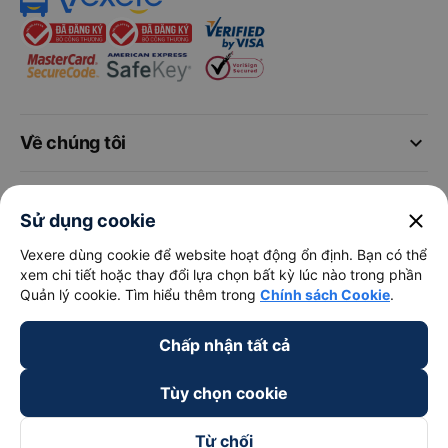
keyboard_arrow_down
Về chúng tôi
keyboard_arrow_down
Hỗ trợ
close
Sử dụng cookie
keyboard_arrow_down
Vexere dùng cookie để website hoạt động ổn định. Bạn có thể
Trở thành đối tác
xem chi tiết hoặc thay đổi lựa chọn bất kỳ lúc nào trong phần
Quản lý cookie. Tìm hiểu thêm trong
Chính sách Cookie
.
Đối tác thanh toán
Chấp nhận tất cả
Tùy chọn cookie
Từ chối