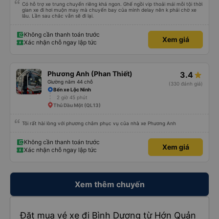
Có hỗ trợ xe trung chuyển riêng khá ngon. Ghế ngồi vip thoải mái mỗi tội thời
gian xe đi hơi muộn may mà chuyến bay của mình delay nên k phải chờ xe
lâu. Lần sau chắc vẫn sẽ đi lại.
Không cần thanh toán trước
Xem giá
Xác nhận chỗ ngay lập tức
Phương Anh (Phan Thiết)
3.4
Giường nằm 44 chỗ
(330 đánh giá)
Bến xe Lộc Ninh
2 giờ 45 phút
Thủ Dầu Một (QL13)
Tôi rất hài lòng với phương châm phục vụ của nhà xe Phương Anh
Không cần thanh toán trước
Xem giá
Xác nhận chỗ ngay lập tức
Xem thêm chuyến
Đặt mua vé xe đi Bình Dương từ Hớn Quản