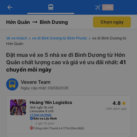
arrow_back
Tải app Vexere ngay!
Tải app Vexere
-30k
Mở app
Mở app
Nhận ưu đãi thành viên độc
-30k/ghế khi đặt vé máy bay qua
quyền
app
Hớn Quản
Bình Dương
Chọn ngày
Vé xe khách
xe đi Bình Dương từ Bình Phước
xe đi Bình Dương từ
Hớn Quản
Đặt mua vé xe 5 nhà xe đi Bình Dương từ Hớn
Quản chất lượng cao và giá vé ưu đãi nhất
: 41
chuyến mỗi ngày
Vexere Team
Ngày cập nhật: 09/08/2026
Hoàng Yến Logistics
4.8
Ghế ngồi 16 chỗ
(384 đánh giá)
Limousine 9 chỗ
+1 loại xe khác
Bến xe Lộc Ninh
2 giờ 15 phút
Công viên Thanh Lễ (Thủ Dầu Một)