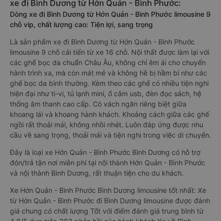
xe đi Bình Dương từ Hớn Quản - Bình Phước:
Dòng xe đi Bình Dương từ Hớn Quản - Bình Phước limousine 9
chỗ vip, chất lượng cao: Tiện lợi, sang trọng
Là sản phẩm xe đi Bình Dương từ Hớn Quản - Bình Phước
limousine 9 chỗ cải tiến từ xe 16 chỗ. Nội thất được làm lại với
các ghế bọc da chuẩn Châu Âu, không chỉ êm ái cho chuyến
hành trình xa, mà còn mát mẻ và không hề bị hầm bí như các
ghế bọc da bình thường. Kèm theo các ghế có nhiều tiện nghi
hiện đại như ti-vi, tủ lạnh mini, ổ cắm usb, đèn đọc sách, hệ
thống âm thanh cao cấp. Có vách ngăn riêng biệt giữa
khoang lái và khoang hành khách. Khoảng cách giữa các ghế
ngồi rất thoải mái, không nhồi nhét. Luôn đáp ứng được nhu
cầu về sang trọng, thoải mái và tiện nghi trong việc di chuyển.
Đây là loại xe Hớn Quản - Bình Phước Bình Dương có hỗ trợ
đón/trả tận nơi miễn phí tại nội thành Hớn Quản - Bình Phước
và nội thành Bình Dương, rất thuận tiện cho du khách.
Xe Hớn Quản - Bình Phước Bình Dương limousine tốt nhất: Xe
từ Hớn Quản - Bình Phước đi Bình Dương limousine được đánh
giá chung có chất lượng Tốt với điểm đánh giá trung bình từ