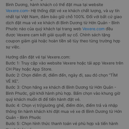
Bình Dương, hành khách có thể đặt mua tại website
Vexere.com
- Hệ thống đặt vé xe khách chất lượng, và uy tín
nhất tại Việt Nam, đảm bảo giữ chỗ 100%. Đối với bất cứ giao
dịch đặt mua vé xe khách đi Bình Dương từ Hớn Quản - Bình
Phước nào của quý khách tại trang web
Vexere.com
đều
được Vexere cam kết giải quyết sự cố. Chính sách tặng
coupon giảm giá hoặc hoàn tiền sẽ tùy theo từng trường hợp
sự việc.
Hướng dẫn đặt vé tại Vexere.com:
Bước 1: Truy cập vào website Vexere hoặc tải app Vexere trên
CH Play hoặc App Store.
Bước 2: Chọn điểm đi, điểm đến, ngày đi, sau đó chọn “TÌM
VÉ XE”.
Bước 3: Chọn hãng xe khách đi Bình Dương từ Hớn Quản -
Bình Phước, giờ khởi hành phù hợp. Bấm chọn vào khung giờ
quý khách muốn đi để tiến hành đặt vé.
Bước 4: Chọn vị trí/giường ghế, điểm đón, điểm trả và nhập
thông tin hành khách khi đặt mua vé xe đi Bình Dương từ Hớn
Quản - Bình Phước
Bước 5: Chọn hình thức thanh toán vé phù hợp và tiến hành