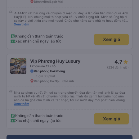
Bệnh viện Bạch Mai
🌷🌷Mình rất hài lòng về chuyến đi mặc dù đây là lần đầu tiên mình đi xe Anh
Huy(HP). Nói chung mọi thứ đạt yêu cầu v chất lượng tốt. Mình sẽ ủng hộ đi
xe này v giới thiệu cho mọi người. Chúc cho hãng xe v nhà xe hoạt động tốt
và phát triển hơn nữa. Mọi người ủng hộ đi nhiều cho hãng xe Anh Huy và
Xem thêm
chúc Cty phát triển vững mạnh. Cảm ơn về những chuyến đi an toàn và vui
vẻ👌👌🥰🥰❤️❤️💖💖💕💕💐💐💐💐💐💐
Không cần thanh toán trước
Xem giá
Xác nhận chỗ ngay lập tức
Vip Phương Huy Luxury
4.7
Limousine 11 chỗ
(234 đánh giá)
Văn phòng Hải Phòng
1 giờ 30 phút
Văn phòng Hà Nội - Cổ Linh
Nhà xe phục vụ rất ổn, có xe trung chuyển đưa đón tận nơi, anh lái xe đưa
mình từ HP về HN rất chuyên nghiệp, lúc mình lên xe thì hơi buồn ngủ nên
anh đã hạ ghế cho mình và tắt nhạc, tới lúc mình dậy mới phát hiện không
thấy điện thoại thì anh đã ngay lập tức gọi xe trung chuyển để tìm điện thoại
Xem thêm
hộ mình và mình nhận được điện thoại ngay trong ngày hôm đó. Cảm ơn anh
và nhà xe rất nhiều. 1000 sao ạ.
Không cần thanh toán trước
Xem giá
Xác nhận chỗ ngay lập tức