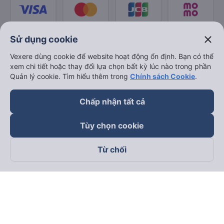
close
Sử dụng cookie
Vexere dùng cookie để website hoạt động ổn định. Bạn có thể
xem chi tiết hoặc thay đổi lựa chọn bất kỳ lúc nào trong phần
Quản lý cookie. Tìm hiểu thêm trong
Chính sách Cookie
.
Chấp nhận tất cả
Tùy chọn cookie
Từ chối
Theo dõi chúng tôi trên