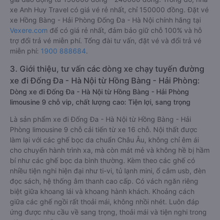
xe Anh Huy Travel có giá vé rẻ nhất, chỉ 150000 đồng. Đặt vé
xe Hồng Bàng - Hải Phòng Đống Đa - Hà Nội chính hãng tại
Vexere.com
để có giá rẻ nhất, đảm bảo giữ chỗ 100% và hỗ
trợ đổi trả vé miễn phí. Tổng đài tư vấn, đặt vé và đổi trả vé
miễn phí:
1900 888684
.
3. Giới thiệu, tư vấn các dòng xe chạy tuyến đường
xe đi Đống Đa - Hà Nội từ Hồng Bàng - Hải Phòng:
Dòng xe đi Đống Đa - Hà Nội từ Hồng Bàng - Hải Phòng
limousine 9 chỗ vip, chất lượng cao: Tiện lợi, sang trọng
Là sản phẩm xe đi Đống Đa - Hà Nội từ Hồng Bàng - Hải
Phòng limousine 9 chỗ cải tiến từ xe 16 chỗ. Nội thất được
làm lại với các ghế bọc da chuẩn Châu Âu, không chỉ êm ái
cho chuyến hành trình xa, mà còn mát mẻ và không hề bị hầm
bí như các ghế bọc da bình thường. Kèm theo các ghế có
nhiều tiện nghi hiện đại như ti-vi, tủ lạnh mini, ổ cắm usb, đèn
đọc sách, hệ thống âm thanh cao cấp. Có vách ngăn riêng
biệt giữa khoang lái và khoang hành khách. Khoảng cách
giữa các ghế ngồi rất thoải mái, không nhồi nhét. Luôn đáp
ứng được nhu cầu về sang trọng, thoải mái và tiện nghi trong