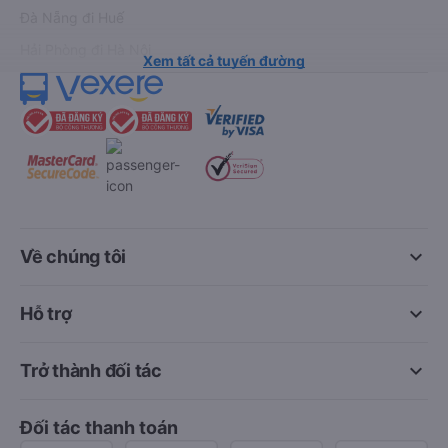
Đà Nẵng đi Huế
Hải Phòng đi Hà Nội
Xem tất cả tuyến đường
keyboard_arrow_down
Về chúng tôi
keyboard_arrow_down
Hỗ trợ
keyboard_arrow_down
Trở thành đối tác
Đối tác thanh toán