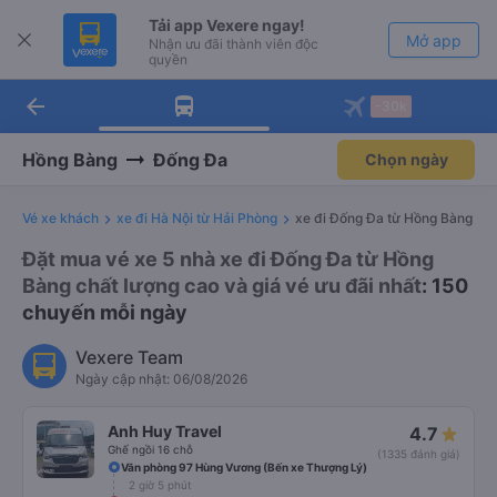
Tải app Vexere ngay!
Mở app
Nhận ưu đãi thành viên độc
quyền
arrow_back
Tải app Vexere
-30k
Mở app
-30k/ghế khi đặt vé máy bay qua
app
Hồng Bàng
Đống Đa
Chọn ngày
Vé xe khách
xe đi Hà Nội từ Hải Phòng
xe đi Đống Đa từ Hồng Bàng
Đặt mua vé xe 5 nhà xe đi Đống Đa từ Hồng
Bàng chất lượng cao và giá vé ưu đãi nhất
: 150
chuyến mỗi ngày
Vexere Team
Ngày cập nhật: 06/08/2026
Anh Huy Travel
4.7
Ghế ngồi 16 chỗ
(1335 đánh giá)
Văn phòng 97 Hùng Vương (Bến xe Thượng Lý)
2 giờ 5 phút