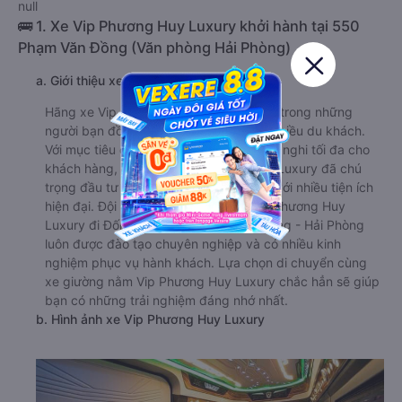
null
🚌 1. Xe Vip Phương Huy Luxury khởi hành tại 550
Phạm Văn Đồng (Văn phòng Hải Phòng)
a. Giới thiệu xe Vip Phương Huy Luxury
Hãng xe Vip Phương Huy Luxury là một trong những
người bạn đồng hành đáng tin cậy với nhiều du khách.
Với mục tiêu đem lại sự thoải mái và tiện nghi tối đa cho
khách hàng, xe khách Vip Phương Huy Luxury đã chú
trọng đầu tư vào các dòng xe cao cấp với nhiều tiện ích
hiện đại. Đội ngũ tài xế của nhà xe Vip Phương Huy
Luxury đi Đống Đa - Hà Nội từ Hồng Bàng - Hải Phòng
luôn được đào tạo chuyên nghiệp và có nhiều kinh
nghiệm phục vụ hành khách. Lựa chọn di chuyển cùng
xe giường nằm Vip Phương Huy Luxury chắc hẳn sẽ giúp
bạn có những trải nghiệm đáng nhớ nhất.
b. Hình ảnh xe Vip Phương Huy Luxury