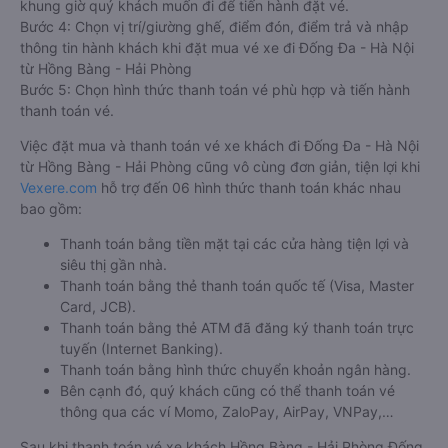
khung giờ quý khách muốn đi để tiến hành đặt vé.
Bước 4: Chọn vị trí/giường ghế, điểm đón, điểm trả và nhập
thông tin hành khách khi đặt mua vé xe đi Đống Đa - Hà Nội
từ Hồng Bàng - Hải Phòng
Bước 5: Chọn hình thức thanh toán vé phù hợp và tiến hành
thanh toán vé.
Việc đặt mua và thanh toán vé xe khách đi Đống Đa - Hà Nội
từ Hồng Bàng - Hải Phòng cũng vô cùng đơn giản, tiện lợi khi
Vexere.com
hỗ trợ đến 06 hình thức thanh toán khác nhau
bao gồm:
Thanh toán bằng tiền mặt tại các cửa hàng tiện lợi và
siêu thị gần nhà.
Thanh toán bằng thẻ thanh toán quốc tế (Visa, Master
Card, JCB).
Thanh toán bằng thẻ ATM đã đăng ký thanh toán trực
tuyến (Internet Banking).
Thanh toán bằng hình thức chuyển khoản ngân hàng.
Bên cạnh đó, quý khách cũng có thể thanh toán vé
thông qua các ví Momo, ZaloPay, AirPay, VNPay,…
Sau khi thanh toán vé xe khách Hồng Bàng - Hải Phòng Đống