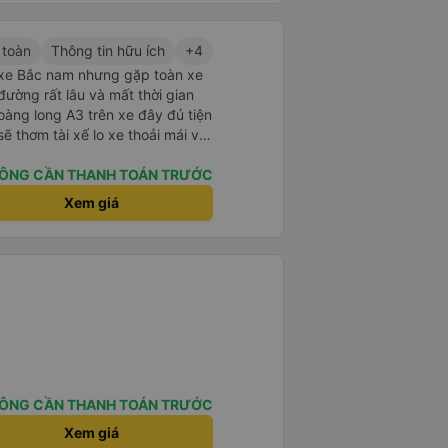
 toàn
Thông tin hữu ích
+4
u xe Bắc nam nhưng gặp toàn xe
ường rất lâu và mất thời gian
oàng long A3 trên xe đây đủ tiện
ẽ thơm tài xế lo xe thoải mái vui
ÔNG CẦN THANH TOÁN TRƯỚC
Xem giá
ÔNG CẦN THANH TOÁN TRƯỚC
Xem giá