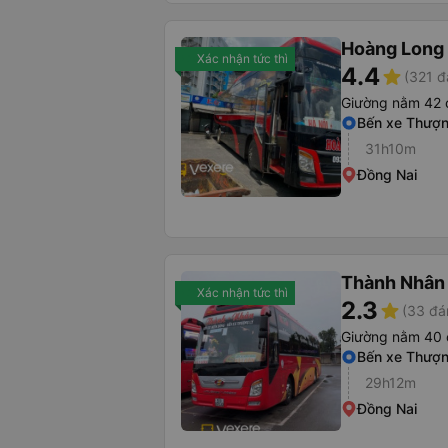
Hoàng Long 
Xác nhận tức thì
4.4
star
(321 đ
Giường nằm 42 
Bến xe Thượn
31h10m
Đồng Nai
Thành Nhân 
Xác nhận tức thì
2.3
star
(33 đá
Giường nằm 40 
Bến xe Thượn
29h12m
Đồng Nai