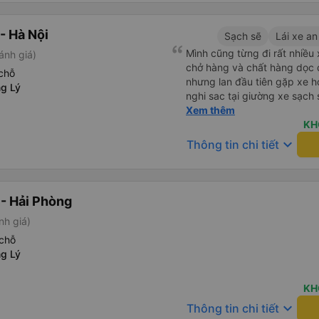
- Hà Nội
Sạch sẽ
Lái xe an
Mình cũng từng đi rất nhiề
ánh giá)
chở hàng và chất hàng dọc đ
chỗ
nhưng lan đầu tiên gặp xe h
g Lý
nghi sac tại giường xe sạch s
tính sẽ con ung hô nhe
Xem thêm
KH
keyboard_arrow_down
Thông tin chi tiết
- Hải Phòng
nh giá)
chỗ
g Lý
KH
keyboard_arrow_down
Thông tin chi tiết