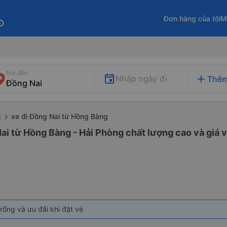
Đơn hàng của tôi
M
fo
Nơi đến
add
Nhập ngày đi
Thêm
xe đi Đồng Nai từ Hồng Bàng
g
ai từ Hồng Bàng - Hải Phòng chất lượng cao và giá v
rống và ưu đãi khi đặt vé