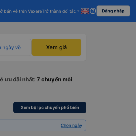
help_outline
Đăng nhập
ở bán vé trên Vexere
Trở thành đối tác
arrow_drop_down
Xem giá
 ngày về
é ưu đãi nhất
: 7 chuyến mỗi
Xem bộ lọc chuyến phổ biến
Chọn ngày