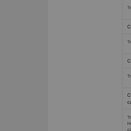
T
C
T
C
T
C
c
T
H
c