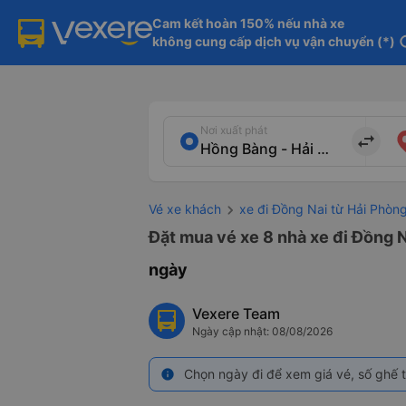
Cam kết hoàn 150% nếu nhà xe

không cung cấp dịch vụ vận chuyển (*)
in
Nơi xuất phát
import_export
Vé xe khách
xe đi Đồng Nai từ Hải Phòn
Đặt mua vé xe 8 nhà xe đi Đồng N
ngày
Vexere Team
Ngày cập nhật: 08/08/2026
Chọn ngày đi để xem giá vé, số ghế t
info