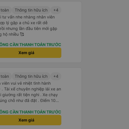
 toàn
Thông tin hữu ích
+4
i tư vấn nhe nhàng nhân viên
 hợp lý gặp a chủ xe rất dễ
rồi nhưng lần đầu tiên mới gặp
g hộ nhiều 🥰
ÔNG CẦN THANH TOÁN TRƯỚC
Xem giá
 toàn
Thông tin hữu ích
+4
viên vui vẻ nhiệt tình hành
. Tài xế chuyên nghiệp lái xe an
i giường rất tiện nghi . Xe chạy
úng chỗ như đã đặt . Điểm 10
ÔNG CẦN THANH TOÁN TRƯỚC
Xem giá