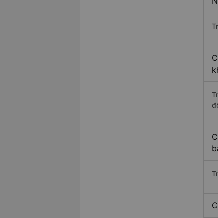
N
Tr
C
k
T
độ
C
b
T
C