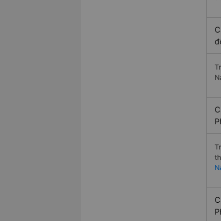
C
đ
T
Na
C
P
T
t
N
C
P