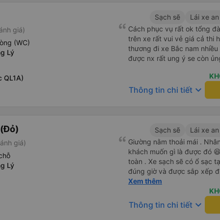
Sạch sẽ
Lái xe an
Cách phục vụ rất ok tổng đà
ánh giá)
trên xe rất vui vẻ giá cả thi
hòng (WC)
thương đi xe Bắc nam nhiều 
g Lý
được nx rất ung ý se còn ủn
KH
c QL1A)
keyboard_arrow_down
Thông tin chi tiết
(Đỏ)
Sạch sẽ
Lái xe an
Giường nằm thoải mái . Nhân 
ánh giá)
khách muốn gì là được đó 😆 
chỗ
toàn . Xe sạch sẽ có ổ sạc tạ
g Lý
đúng giờ và được sắp xếp đ
cho hoàng long đỏ 👍
Xem thêm
KH
keyboard_arrow_down
Thông tin chi tiết