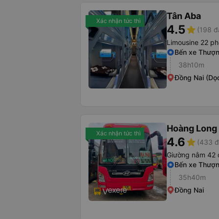
Tân Aba
Xác nhận tức thì
4.5
star
(198 đ
Limousine 22 p
Bến xe Thượn
38h10m
Đồng Nai (Dọ
Hoàng Long 
Xác nhận tức thì
4.6
star
(433 đ
Giường nằm 42 
Bến xe Thượn
35h40m
Đồng Nai