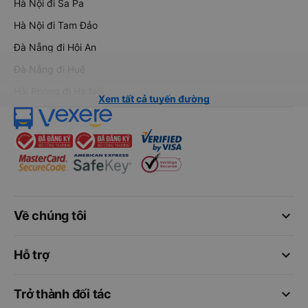
Hà Nội đi Sa Pa
Hà Nội đi Tam Đảo
Đà Nẵng đi Hội An
Đà Nẵng đi Huế
Hải Phòng đi Hà Nội
Xem tất cả tuyến đường
keyboard_arrow_down
Về chúng tôi
keyboard_arrow_down
Hỗ trợ
keyboard_arrow_down
Trở thành đối tác