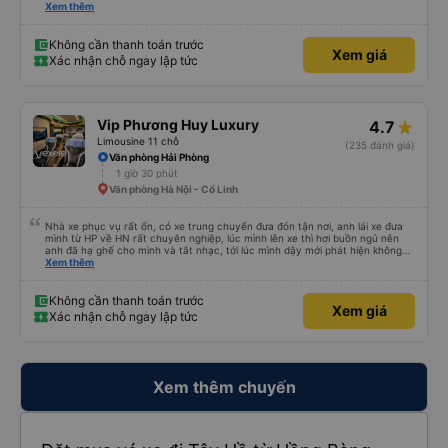
xe trung chuyển ( vf6) sạch sẽ, thoải mái bạn lái xe rất nice. 1 trải nghiệm
Xem thêm
tuyệt vời! Cảm ơn nhiều
Không cần thanh toán trước
Xem giá
Xác nhận chỗ ngay lập tức
Vip Phương Huy Luxury
4.7
Limousine 11 chỗ
(235 đánh giá)
Văn phòng Hải Phòng
1 giờ 30 phút
Văn phòng Hà Nội - Cổ Linh
Nhà xe phục vụ rất ổn, có xe trung chuyển đưa đón tận nơi, anh lái xe đưa
mình từ HP về HN rất chuyên nghiệp, lúc mình lên xe thì hơi buồn ngủ nên
anh đã hạ ghế cho mình và tắt nhạc, tới lúc mình dậy mới phát hiện không
thấy điện thoại thì anh đã ngay lập tức gọi xe trung chuyển để tìm điện thoại
Xem thêm
hộ mình và mình nhận được điện thoại ngay trong ngày hôm đó. Cảm ơn anh
và nhà xe rất nhiều. 1000 sao ạ.
Không cần thanh toán trước
Xem giá
Xác nhận chỗ ngay lập tức
Xem thêm chuyến