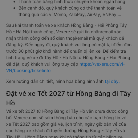
Thanh toán bằng hình thức chuyển khoản ngân hàng.
Bên cạnh đó, quý khách cũng có thể thanh toán vé
thông qua các ví Momo, ZaloPay, AirPay, VNPay,…
Sau khi thanh toán vé xe khách Hồng Bàng - Hải Phòng Tây
Hồ - Hà Nội thành công, Vexere sẽ gửi tin nhắn/email xác
nhận thành công đến số điện thoại/email mà quý khách đã
đăng ký. Đến ngày đi, quý khách vui lòng có mặt tại điểm đón
trước 30 phút giờ khởi hành để chuẩn bị lên xe. Để kiểm tra
tình trạng vé xe đi Tây Hồ - Hà Nội từ Hồng Bàng - Hải Phòng
đã đặt, quý khách vui lòng truy cập
https://vexere.com/vi-
VN/booking/ticketinfo
Xem hướng dẫn chi tiết, minh họa bằng hình ảnh
tại đây.
Đặt vé xe Tết 2027 từ Hồng Bàng đi Tây
Hồ
Vé xe tết 2027 từ Hồng Bàng đi Tây Hồ vẫn chưa được công
bố. Vexere.com sẽ sớm thông báo cho các bạn thông tin vé
xe Tết 2027 bao gồm giá vé, lịch trình, ngày giờ bán vé của
các hãng xe khách đi tuyến đường Hồng Bàng - Tây Hồ và
Tây Hồ - Hồng Bàng ngay khi có thông tin từ các hãng xe.