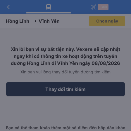
arrow_back
Tải app Vexere ngay!
Tải app Vexere
-30k
Mở app
Mở app
Nhận ưu đãi thành viên độc
-30k/ghế khi đặt vé máy bay qua
quyền
app
Hồng Lĩnh
Vĩnh Yên
Chọn ngày
Xin lỗi bạn vì sự bất tiện này. Vexere sẽ cập nhật
ngay khi có thông tin xe hoạt động trên tuyến
đường Hồng Lĩnh đi Vĩnh Yên ngày 08/08/2026
Xin bạn vui lòng thay đổi tuyến đường tìm kiếm
Thay đổi tìm kiếm
Bạn có thể tham khảo thêm một số điểm đến hấp dẫn khác