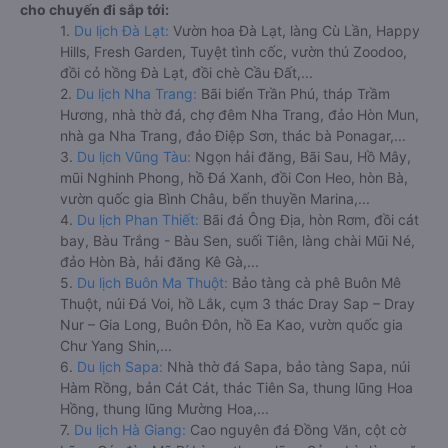
cho chuyến đi sắp tới:
1.
Du lịch Đà Lạt:
Vườn hoa Đà Lạt, làng Cù Lần, Happy
Hills, Fresh Garden, Tuyệt tình cốc, vườn thú Zoodoo,
đồi cỏ hồng Đà Lạt, đồi chè Cầu Đất,...
2.
Du lịch Nha Trang:
Bãi biển Trần Phú, tháp Trầm
Hương, nhà thờ đá, chợ đêm Nha Trang, đảo Hòn Mun,
nhà ga Nha Trang, đảo Điệp Sơn, thác bà Ponagar,...
3.
Du lịch Vũng Tàu:
Ngọn hải đăng, Bãi Sau, Hồ Mây,
mũi Nghinh Phong, hồ Đá Xanh, đồi Con Heo, hòn Bà,
vườn quốc gia Bình Châu, bến thuyền Marina,...
4.
Du lịch Phan Thiết:
Bãi đá Ông Địa, hòn Rơm, đồi cát
bay, Bàu Trắng - Bàu Sen, suối Tiên, làng chài Mũi Né,
đảo Hòn Bà, hải đăng Kê Gà,...
5.
Du lịch Buôn Ma Thuột:
Bảo tàng cà phê Buôn Mê
Thuột, núi Đá Voi, hồ Lắk, cụm 3 thác Dray Sap – Dray
Nur – Gia Long, Buôn Đôn, hồ Ea Kao, vườn quốc gia
Chư Yang Shin,...
6.
Du lịch Sapa:
Nhà thờ đá Sapa, bảo tàng Sapa, núi
Hàm Rồng, bản Cát Cát, thác Tiên Sa, thung lũng Hoa
Hồng, thung lũng Mường Hoa,...
7.
Du lịch Hà Giang:
Cao nguyên đá Đồng Văn, cột cờ