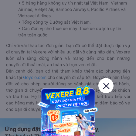
• 5 hãng hàng không uy tín nhất tại Việt Nam: Vietnam
Airlines, Vietjet Air, Bamboo Airways, Pacific Airlines và
Vietravel Airlines.
• Tổng công ty Đường sắt Việt Nam.
• Các đơn vị cho thuê xe máy, thuê xe du lịch uy tín
trên toàn quốc.
Chỉ với vài thao tác đơn giản, bạn đã có thể đặt được dịch vụ
di chuyển tại Vexere với nhiều ưu đãi vô cùng hấp dẫn. Vexere
luôn sẵn sàng đồng hành và mang đến cho bạn những
chuyến đi thoải mái, an toàn và trọn vẹn nhất.
Bên cạnh đó, bạn có thể tham khảo thêm các phương tiện
khác tại
Goyolo.com
cho chuyến đi sắp tới. Goyolo là nền tảng
đặt vé cho phép người dùng so sánh giá cả, giờ khởi hành,
thời gian di chuyển của nhiều phương tiện máy bay, xe khách
và tàu hoả. Hệ thống của Goyolo được liên kết trực tiếp với
các hãng máy bay, xe khách và tàu hoả, luôn đảm bảo có vé
cho bạn di chuyển.
Ứng dụng đặt vé Xe khách, Máy bay,