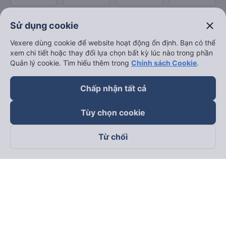
close
Sử dụng cookie
Vexere dùng cookie để website hoạt động ổn định. Bạn có thể
xem chi tiết hoặc thay đổi lựa chọn bất kỳ lúc nào trong phần
Quản lý cookie. Tìm hiểu thêm trong
Chính sách Cookie
.
Chấp nhận tất cả
Tùy chọn cookie
Từ chối
Theo dõi chúng tôi trên
Facebook
Tiktok
Youtube
Công ty TNHH Thương Mại Dịch Vụ Vexere