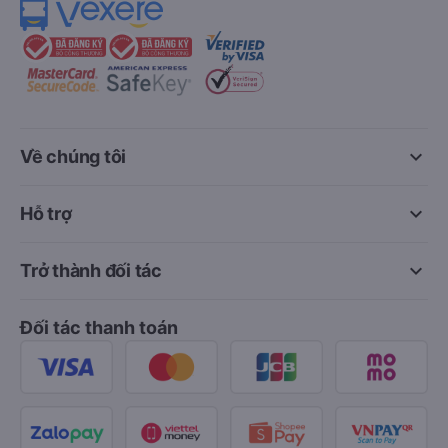
keyboard_arrow_down
Về chúng tôi
keyboard_arrow_down
Hỗ trợ
keyboard_arrow_down
Trở thành đối tác
Đối tác thanh toán