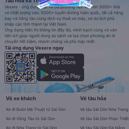
Tàu hoả và Thuê xe
Vexere - ứng dụng đặt vé đa phương tiện với hơn 3000+ nhà
xe chất lượng cao, 5000+ tuyến đường toàn quốc, tất cả hãng
bay và hãng tàu cùng dịch vụ thuê xe máy, xe du lịch phủ
khắp các tỉnh thành tại Việt Nam.
Ứng dụng hiển thị thông tin đầy đủ, minh bạch cùng vô vàn
tiện ích giúp người dùng so sánh và lựa chọn phương án di
chuyển tiết kiệm, nhanh chóng và phù hợp nhất.
Tải ứng dụng Vexere ngay
Vé xe khách
Vé tàu hỏa
Xe đi Buôn Mê Thuột từ Sài Gòn
Vé tàu Sài Gòn Nha Trang
Xe đi Vũng Tàu từ Sài Gòn
Vé tàu Sài Gòn Phan Thiết
Xe đi Nha Trang từ Sài Gòn
Vé tàu Sài Gòn Đà Nẵng