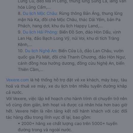
Lũng Cú, đèo Mã Pí Lèng, thung lũng Sủng Là, làng văn
hóa Lũng Cẩm,...
8.
Du lịch Mộc Châu:
Rừng thông Bản Áng, thung lũng
mận Nà Ka, đồi chè Mộc Châu, thác Dải Yếm, bản Pa
Phách, hang dơi, khu du lịch Happy Land,...
9.
Du lịch Hải Phòng:
Biển Đồ Sơn, đảo Hòn Dấu, vịnh
Lan Hạ, đảo Bạch Long Vỹ, núi Voi, khu di tích Tràng
Kênh,...
10.
Du lịch Nghệ An:
Biển Cửa Lò, đảo Lan Châu, vườn
quốc gia Pù Mát, đồi chè Thanh Chương, đảo Hòn Ngư,
cánh đồng hoa hướng dương, đồng cừu Nghệ An, biển
Thiên Cầm,...
Vexere.com
là hệ thống hỗ trợ đặt vé xe khách, máy bay, tàu
hoả và thuê xe máy, xe du lịch trên nhiều tuyến đường khắp
cả nước.
Với Vexere, việc lập kế hoạch cho hành trình di chuyển trở nên
vô cùng đơn giản, linh hoạt và được cá nhân hóa hơn bao giờ
hết. Vexere hiện là nền tảng kết nối hành khách với các đối
tác hàng đầu trong lĩnh vực đi lại, bao gồm:
• 2000+ hãng xe chất lượng cao trên 5000+ tuyến
đường trong và ngoài nước.