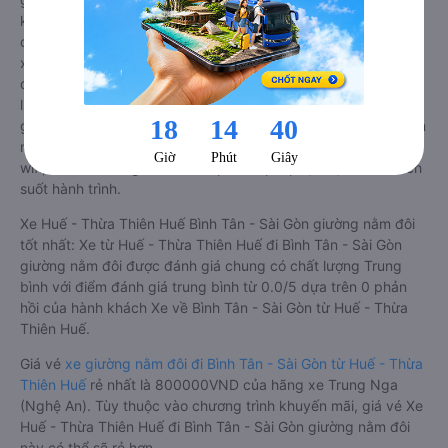
kế như một phòng ngủ khách sạn sang trọng, hiện đại. Đây là
dòng xe giường nằm cho cặp đôi đi Bình Tân - Sài Gòn mới
xuất hiện tại Việt Nam. Loại xe giường nằm đôi ra đời nhằm
đáp ứng yêu cầu ngày càng cao của khách hàng về chất
lượng dịch vụ vận tải. So với xe giường nằm thông thường, xe
giường nằm đôi đi Bình Tân - Sài Gòn có nhiều ưu điểm và tiện
nghi vượt trội. Màn hình LCD với hàng nghìn bộ phim giải trí,
wifi, và nước uống và chăn đắp miễn phí phục vụ hành khách
suốt hành trình.
Xe Huế - Thừa Thiên Huế Bình Tân - Sài Gòn giường nằm đôi
tốt nhất: Xe từ Huế - Thừa Thiên Huế đi Bình Tân - Sài Gòn
giường nằm đôi được đánh giá chung có chất lượng Trung
bình với điểm đánh giá trung bình từ 0.0/5 dựa trên 0 phản
hồi của hành khách Xe về Bình Tân - Sài Gòn từ Huế - Thừa
Thiên Huế.
Giá vé
xe giường nằm đôi đi Bình Tân - Sài Gòn từ Huế - Thừa
Thiên Huế
rẻ nhất là 800000VND của hãng xe Trung Nga
(Nghệ An). Tùy thuộc vào chương trình khuyến mãi, giá vé Xe
Huế - Thừa Thiên Huế đi Bình Tân - Sài Gòn giường nằm đôi
này có thể sẽ rẻ hơn.