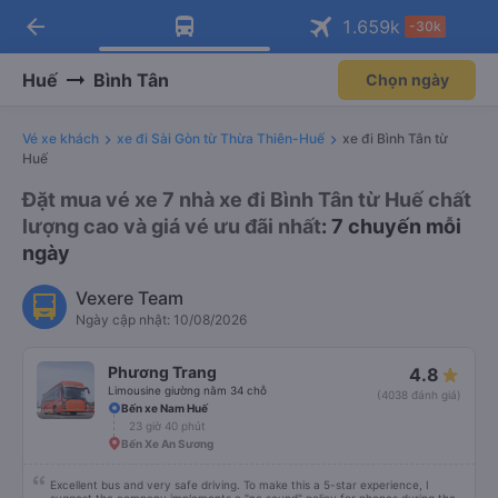
arrow_back
Tải app Vexere ngay!
Tải app Vexere
1.659
k
-30k
Mở app
Mở app
Nhận ưu đãi thành viên độc
-30k/ghế khi đặt vé máy bay qua
quyền
app
Huế
Bình Tân
Chọn ngày
Vé xe khách
xe đi Sài Gòn từ Thừa Thiên-Huế
xe đi Bình Tân từ
Huế
Đặt mua vé xe 7 nhà xe đi Bình Tân từ Huế chất
lượng cao và giá vé ưu đãi nhất
: 7 chuyến mỗi
ngày
Vexere Team
Ngày cập nhật: 10/08/2026
Phương Trang
4.8
Limousine giường nằm 34 chỗ
(4038 đánh giá)
Bến xe Nam Huế
23 giờ 40 phút
Bến Xe An Sương
Excellent bus and very safe driving. To make this a 5-star experience, I