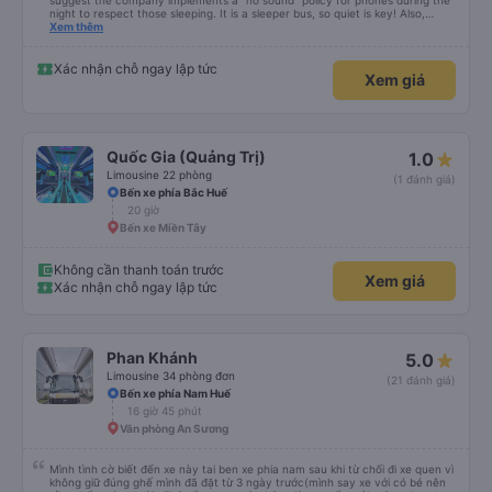
suggest the company implements a "no sound" policy for phones during the
night to respect those sleeping. It is a sleeper bus, so quiet is key! Also,
please display the Wi-Fi password clearly inside the cabin for convenience. I
Xem thêm
would definitely ride with them again! -------------- ​ Xe chất lượng tốt và
tài xế lái xe rất an toàn. Để dịch vụ hoàn hảo hơn, tôi góp ý nhà xe nên có
quy định rõ ràng về việc giữ im lặng (tắt âm thanh điện thoại) vào ban đêm
Xác nhận chỗ ngay lập tức
Xem giá
để tránh làm phiền hành khách khác ngủ. Ngoài ra, nhà xe nên dán sẵn mật
khẩu Wi-Fi trong xe để hành khách dễ dàng sử dụng. Tôi vẫn sẽ tiếp tục ủng
hộ nhà xe trong tương lai!
Quốc Gia (Quảng Trị)
1.0
Limousine 22 phòng
(1 đánh giá)
Bến xe phía Bắc Huế
20 giờ
Bến xe Miền Tây
Không cần thanh toán trước
Xem giá
Xác nhận chỗ ngay lập tức
Phan Khánh
5.0
Limousine 34 phòng đơn
(21 đánh giá)
Bến xe phía Nam Huế
16 giờ 45 phút
Văn phòng An Sương
Mình tình cờ biết đến xe này tai ben xe phia nam sau khi từ chối đi xe quen vì
không giữ đúng ghế mình đã đặt từ 3 ngày trước(mình say xe với có bé nên