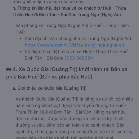
trải nghiệm dịch vụ của nhà xe này.
h. Thông tin liên hệ, đặt mua vé xe khách từ Huế - Thừa
Thiên Huế đi Bình Tân - Sài Gòn Trung Nga (Nghệ An)
Văn phòng xe Trung Nga (Nghệ An) ở Huế - Thừa Thiên
Huế:
Xem địa chỉ văn phòng nhà xe Trung Nga (Nghệ An):
https://vexere.com/vi-VN/xe-trung-nga-nghe-an
Số điện thoại đặt mua vé xe Huế - Thừa Thiên Huế
Bình Tân - Sài Gòn:
1900 888684
🚌 4. Xe Quốc Gia (Quảng Trị) khởi hành tại Bến xe
phía Bắc Huế (Bến xe phía Bắc Huế)
a. Giới thiệu xe Quốc Gia (Quảng Trị)
Xe khách Quốc Gia (Quảng Trị) là hãng xe uy tín, có nhiều
năm kinh nghiệm hoạt động trên tuyến đường từ Huế -
Thừa Thiên Huế đi Bình Tân - Sài Gòn. Hãng xe sở hữu
dàn xe đời mới, được bảo dưỡng và kiểm tra kỹ thuật
thường xuyên, đảm bảo an toàn cho hành khách. Bên
cạnh đó, không gian trong xe cũng được vệ sinh sạch sẽ,
mang đến cho hành khách trải nghiệm thoải mái.