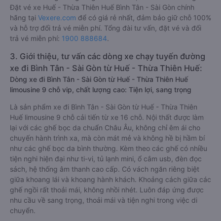
Đặt vé xe Huế - Thừa Thiên Huế Bình Tân - Sài Gòn chính
hãng tại
Vexere.com
để có giá rẻ nhất, đảm bảo giữ chỗ 100%
và hỗ trợ đổi trả vé miễn phí. Tổng đài tư vấn, đặt vé và đổi
trả vé miễn phí:
1900 888684
.
3. Giới thiệu, tư vấn các dòng xe chạy tuyến đường
xe đi Bình Tân - Sài Gòn từ Huế - Thừa Thiên Huế:
Dòng xe đi Bình Tân - Sài Gòn từ Huế - Thừa Thiên Huế
limousine 9 chỗ vip, chất lượng cao: Tiện lợi, sang trọng
Là sản phẩm xe đi Bình Tân - Sài Gòn từ Huế - Thừa Thiên
Huế limousine 9 chỗ cải tiến từ xe 16 chỗ. Nội thất được làm
lại với các ghế bọc da chuẩn Châu Âu, không chỉ êm ái cho
chuyến hành trình xa, mà còn mát mẻ và không hề bị hầm bí
như các ghế bọc da bình thường. Kèm theo các ghế có nhiều
tiện nghi hiện đại như ti-vi, tủ lạnh mini, ổ cắm usb, đèn đọc
sách, hệ thống âm thanh cao cấp. Có vách ngăn riêng biệt
giữa khoang lái và khoang hành khách. Khoảng cách giữa các
ghế ngồi rất thoải mái, không nhồi nhét. Luôn đáp ứng được
nhu cầu về sang trọng, thoải mái và tiện nghi trong việc di
chuyển.