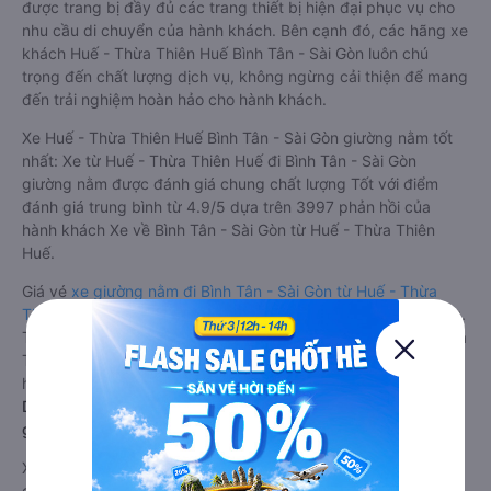
được trang bị đầy đủ các trang thiết bị hiện đại phục vụ cho
nhu cầu di chuyển của hành khách. Bên cạnh đó, các hãng xe
khách Huế - Thừa Thiên Huế Bình Tân - Sài Gòn luôn chú
trọng đến chất lượng dịch vụ, không ngừng cải thiện để mang
đến trải nghiệm hoàn hảo cho hành khách.
Xe Huế - Thừa Thiên Huế Bình Tân - Sài Gòn giường nằm tốt
nhất: Xe từ Huế - Thừa Thiên Huế đi Bình Tân - Sài Gòn
giường nằm được đánh giá chung chất lượng Tốt với điểm
đánh giá trung bình từ 4.9/5 dựa trên 3997 phản hồi của
hành khách Xe về Bình Tân - Sài Gòn từ Huế - Thừa Thiên
Huế.
Giá vé
xe giường nằm đi Bình Tân - Sài Gòn từ Huế - Thừa
Thiên Huế
rẻ nhất là 545000VND của hãng xe Phương Trang.
Tùy thuộc vào chương trình khuyến mãi, giá vé Xe Huế - Thừa
Thiên Huế đi Bình Tân - Sài Gòn giường nằm này có thể sẽ rẻ
hơn.
Dòng xe đi Bình Tân - Sài Gòn từ Huế - Thừa Thiên Huế
giường nằm đôi: Riêng tư, đầy đủ tiện nghi
Xe khách đi Bình Tân - Sài Gòn từ Huế - Thừa Thiên Huế
giường nằm đôi là loại xe đặc biệt. Với mỗi giường được thiết