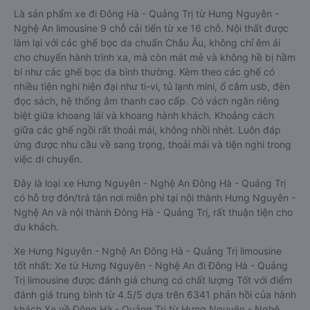
An:
Dòng xe đi Đông Hà - Quảng Trị từ Hưng Nguyên - Nghệ An
limousine 9 chỗ vip, chất lượng cao: Tiện lợi, sang trọng
Là sản phẩm xe đi Đông Hà - Quảng Trị từ Hưng Nguyên -
Nghệ An limousine 9 chỗ cải tiến từ xe 16 chỗ. Nội thất được
làm lại với các ghế bọc da chuẩn Châu Âu, không chỉ êm ái
cho chuyến hành trình xa, mà còn mát mẻ và không hề bị hầm
bí như các ghế bọc da bình thường. Kèm theo các ghế có
nhiều tiện nghi hiện đại như ti-vi, tủ lạnh mini, ổ cắm usb, đèn
đọc sách, hệ thống âm thanh cao cấp. Có vách ngăn riêng
biệt giữa khoang lái và khoang hành khách. Khoảng cách
giữa các ghế ngồi rất thoải mái, không nhồi nhét. Luôn đáp
ứng được nhu cầu về sang trọng, thoải mái và tiện nghi trong
việc di chuyển.
Đây là loại xe Hưng Nguyên - Nghệ An Đông Hà - Quảng Trị
có hỗ trợ đón/trả tận nơi miễn phí tại nội thành Hưng Nguyên -
Nghệ An và nội thành Đông Hà - Quảng Trị, rất thuận tiện cho
du khách.
Xe Hưng Nguyên - Nghệ An Đông Hà - Quảng Trị limousine