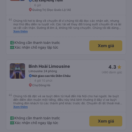
Vạn Lục Tùng
4.5
Limousine 34 Giường VIP
(573 đánh giá)
Cabin 24 phòng
Cây xăng Hưng Thịnh
6 giờ
Quảng Trị (Dọc Quốc Lộ 1A)
Chúng tôi hơi lo lắng về chuyến đi vì chúng tôi đã đọc các nhận xét, nhưng
mọi thứ đều diễn ra tuyệt vời. Các tài xế thay đổi trong suốt chuyến đi và lái
xe rất cẩn thận. Đường đi êm ả, không hề rung chuyển. Chúng tôi đã dừng
đủ số lần để đi vệ sinh và dừng lại để ăn tối. Nhìn chung, ghế ngồi có thể hơi
Xem thêm
ngắn đối với những người cao trên 180 cm nhưng đó không phải là vấn đề
lớn. Chúng tôi rất thích chuyến đi.
Không cần thanh toán trước
Xem giá
Xác nhận chỗ ngay lập tức
Bình Hoài Limousine
4.3
Limousine 24 phòng
(490 đánh giá)
Nút giao cao tốc Diễn Châu
4 giờ 10 phút
Chợ Đông Hà
Chúng tôi đã đặt vé xe buýt đêm từ Huế đến Hà Nội cho hai người. Xe buýt
đến điểm đón muộn một tiếng, điều này khá bình thường ở đây vì xe buýt
thường đón khách từ các thành phố khác trước đó. Chuyến đi rất thoải mái,
ghế nằm êm ái, và ngay cả người cao 1,80 m như tôi vẫn ngủ ngon. Sau khi
Xem thêm
đến nơi, chúng tôi quên một chiếc túi nhỏ trên xe, nhưng đã nhận lại được