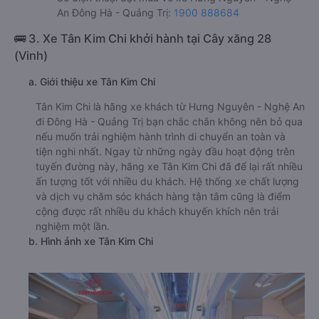
Văn phòng xe Vạn Lục Tùng ở Hưng Nguyên - Nghệ An:
Xem địa chỉ văn phòng nhà xe Vạn Lục Tùng:
https://vexere.com/vi-VN/xe-van-luc-tung
Số điện thoại đặt mua vé xe Hưng Nguyên - Nghệ
An Đông Hà - Quảng Trị:
1900 888684
🚌 3. Xe Tân Kim Chi khởi hành tại Cây xăng 28
(Vinh)
a. Giới thiệu xe Tân Kim Chi
Tân Kim Chi là hãng xe khách từ Hưng Nguyên - Nghệ An
đi Đông Hà - Quảng Trị bạn chắc chắn không nên bỏ qua
nếu muốn trải nghiệm hành trình di chuyển an toàn và
tiện nghi nhất. Ngay từ những ngày đầu hoạt động trên
tuyến đường này, hãng xe Tân Kim Chi đã để lại rất nhiều
ấn tượng tốt với nhiều du khách. Hệ thống xe chất lượng
và dịch vụ chăm sóc khách hàng tận tâm cũng là điểm
cộng được rất nhiều du khách khuyến khích nên trải
nghiệm một lần.
b. Hình ảnh xe Tân Kim Chi