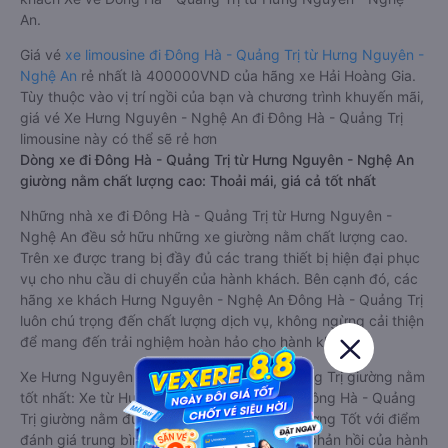
tốt nhất: Xe từ Hưng Nguyên - Nghệ An đi Đông Hà - Quảng
Trị limousine được đánh giá chung có chất lượng Tốt với điểm
đánh giá trung bình từ 4.5/5 dựa trên 6341 phản hồi của hành
khách Xe về Đông Hà - Quảng Trị từ Hưng Nguyên - Nghệ
An.
Giá vé
xe limousine đi Đông Hà - Quảng Trị từ Hưng Nguyên -
Nghệ An
rẻ nhất là 400000VND của hãng xe Hải Hoàng Gia.
Tùy thuộc vào vị trí ngồi của bạn và chương trình khuyến mãi,
giá vé Xe Hưng Nguyên - Nghệ An đi Đông Hà - Quảng Trị
limousine này có thể sẽ rẻ hơn
Dòng xe đi Đông Hà - Quảng Trị từ Hưng Nguyên - Nghệ An
giường nằm chất lượng cao: Thoải mái, giá cả tốt nhất
Những nhà xe đi Đông Hà - Quảng Trị từ Hưng Nguyên -
Nghệ An đều sở hữu những xe giường nằm chất lượng cao.
Trên xe được trang bị đầy đủ các trang thiết bị hiện đại phục
vụ cho nhu cầu di chuyển của hành khách. Bên cạnh đó, các
hãng xe khách Hưng Nguyên - Nghệ An Đông Hà - Quảng Trị
luôn chú trọng đến chất lượng dịch vụ, không ngừng cải thiện
để mang đến trải nghiệm hoàn hảo cho hành khách.