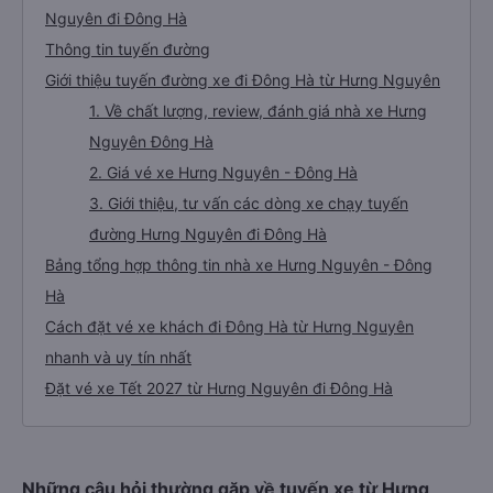
🚌 4. Xe Bình Hoài Limousine khởi hành tại Bãi Vọt,
giao với quốc lộ 46B
Những câu hỏi thường gặp về tuyến xe từ Hưng
Nguyên đi Đông Hà
Thông tin tuyến đường
Giới thiệu tuyến đường xe đi Đông Hà từ Hưng Nguyên
1. Về chất lượng, review, đánh giá nhà xe Hưng
Nguyên Đông Hà
2. Giá vé xe Hưng Nguyên - Đông Hà
3. Giới thiệu, tư vấn các dòng xe chạy tuyến
đường Hưng Nguyên đi Đông Hà
Bảng tổng hợp thông tin nhà xe Hưng Nguyên - Đông
Hà
Cách đặt vé xe khách đi Đông Hà từ Hưng Nguyên
nhanh và uy tín nhất
Đặt vé xe Tết 2027 từ Hưng Nguyên đi Đông Hà