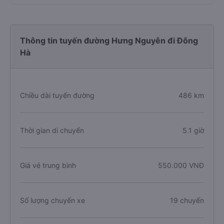
Trả lời: Hiện tại chưa có nhà xe nào có loại xe ghế ngồi
khai thác tuyến Hưng Nguyên - Nghệ An đi Đông Hà -
Quảng Trị
Thông tin tuyến đường Hưng Nguyên đi Đông
Hà
Chiều dài tuyến đường
486 km
Thời gian di chuyển
5.1 giờ
Giá vé trung bình
550.000 VNĐ