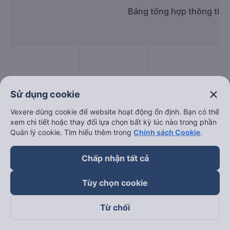
Bảng tổng hợp thông tin
close
Sử dụng cookie
Vexere dùng cookie để website hoạt động ổn định. Bạn có thể
xem chi tiết hoặc thay đổi lựa chọn bất kỳ lúc nào trong phần
Giờ
Nhà xe
Điểm đi
Quản lý cookie. Tìm hiểu thêm trong
Chính sách Cookie
.
chạy
Chấp nhận tất cả
Tùy chọn cookie
Hải Hoàng Gia
19:50 - 20:00
Cầu Yên Xuân
Từ chối
Vạn Lục Tùng
20:30 - 21:45
Đường tránh Thành ph