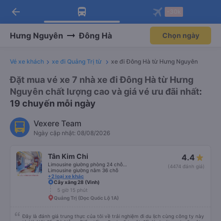
Tải app Vexere ngay!
Mở app
Nhận ưu đãi thành viên độc
quyền
arrow_back
Tải app Vexere
-30k
Mở app
-30k/ghế khi đặt vé máy bay qua
app
Hưng Nguyên
Đông Hà
Chọn ngày
Vé xe khách
xe đi Quảng Trị từ
xe đi Đông Hà từ Hưng Nguyên
Đặt mua vé xe 7 nhà xe đi Đông Hà từ Hưng
Nguyên chất lượng cao và giá vé ưu đãi nhất
:
19 chuyến mỗi ngày
Vexere Team
Ngày cập nhật: 08/08/2026
Tân Kim Chi
4.4
Limousine giường phòng 24 chỗ (CABIN)
(4474 đánh giá)
Limousine giường nằm 36 chỗ
+2 loại xe khác
Cây xăng 28 (Vinh)