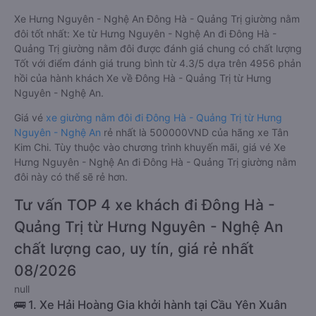
giường nằm đôi đi Đông Hà - Quảng Trị có nhiều ưu điểm và
tiện nghi vượt trội. Màn hình LCD với hàng nghìn bộ phim giải
trí, wifi, và nước uống và chăn đắp miễn phí phục vụ hành
khách suốt hành trình.
Xe Hưng Nguyên - Nghệ An Đông Hà - Quảng Trị giường nằm
đôi tốt nhất: Xe từ Hưng Nguyên - Nghệ An đi Đông Hà -
Quảng Trị giường nằm đôi được đánh giá chung có chất lượng
Tốt với điểm đánh giá trung bình từ 4.3/5 dựa trên 4956 phản
hồi của hành khách Xe về Đông Hà - Quảng Trị từ Hưng
Nguyên - Nghệ An.
Giá vé
xe giường nằm đôi đi Đông Hà - Quảng Trị từ Hưng
Nguyên - Nghệ An
rẻ nhất là 500000VND của hãng xe Tân
Kim Chi. Tùy thuộc vào chương trình khuyến mãi, giá vé Xe
Hưng Nguyên - Nghệ An đi Đông Hà - Quảng Trị giường nằm
đôi này có thể sẽ rẻ hơn.
Tư vấn TOP 4 xe khách đi Đông Hà -
Quảng Trị từ Hưng Nguyên - Nghệ An
chất lượng cao, uy tín, giá rẻ nhất