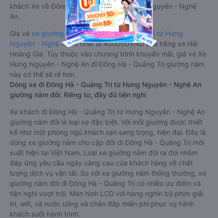
Xe Hưng Nguyên - Nghệ An Đông Hà - Quảng Trị giường nằm
tốt nhất: Xe từ Hưng Nguyên - Nghệ An đi Đông Hà - Quảng
Trị giường nằm được đánh giá chung chất lượng Tốt với điểm
đánh giá trung bình từ 4.6/5 dựa trên 5851 phản hồi của hành
khách Xe về Đông Hà - Quảng Trị từ Hưng Nguyên - Nghệ
An.
Giá vé
xe giường nằm đi Đông Hà - Quảng Trị từ Hưng
Nguyên - Nghệ An
rẻ nhất là 400000VND của hãng xe Hải
Hoàng Gia. Tùy thuộc vào chương trình khuyến mãi, giá vé Xe
Hưng Nguyên - Nghệ An đi Đông Hà - Quảng Trị giường nằm
này có thể sẽ rẻ hơn.
Dòng xe đi Đông Hà - Quảng Trị từ Hưng Nguyên - Nghệ An
giường nằm đôi: Riêng tư, đầy đủ tiện nghi
Xe khách đi Đông Hà - Quảng Trị từ Hưng Nguyên - Nghệ An
giường nằm đôi là loại xe đặc biệt. Với mỗi giường được thiết
kế như một phòng ngủ khách sạn sang trọng, hiện đại. Đây là
dòng xe giường nằm cho cặp đôi đi Đông Hà - Quảng Trị mới
xuất hiện tại Việt Nam. Loại xe giường nằm đôi ra đời nhằm
đáp ứng yêu cầu ngày càng cao của khách hàng về chất
lượng dịch vụ vận tải. So với xe giường nằm thông thường, xe