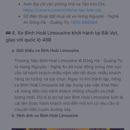
h. Thông tin liên hệ, đặt mua vé xe khách từ Hưng Nguyên
- Nghệ An đi Đông Hà - Quảng Trị Tân Kim Chi
Văn phòng xe Tân Kim Chi ở Hưng Nguyên - Nghệ An:
Xem địa chỉ văn phòng nhà xe Tân Kim Chi:
https://vexere.com/vi-VN/xe-tan-kim-chi
Số điện thoại đặt mua vé xe Hưng Nguyên - Nghệ
An Đông Hà - Quảng Trị:
1900 888684
🚌 4. Xe Bình Hoài Limousine khởi hành tại Bãi Vọt,
giao với quốc lộ 46B
a. Giới thiệu xe Bình Hoài Limousine
Thương hiệu Bình Hoài Limousine đi Đông Hà - Quảng Trị
từ Hưng Nguyên - Nghệ An đã hoạt động trong lĩnh vực
vận tải hành khách nhiều năm nên rất được nhiều khách
hàng tin tưởng và lựa chọn. Ngay từ khi thành lập, hãng
xe Bình Hoài Limousine đã tập trung vào việc khai thác
và mang đến cho hành khách những chuyến xe chất
lượng nhất. Đó là lý do tại sao Bình Hoài Limousine luôn là
cái tên được hành khách nhớ đến mỗi khi có nhu cầu di