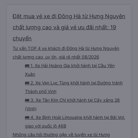
vào tối hôm đó hoàn toàn nguyên vẹn. Tất nhiên, tốt hơn hết là tránh những
rắc rối như vậy, nhưng thật tốt khi thấy công ty xe buýt quan tâm đến
Không cần thanh toán trước
Xem giá
khách hàng của mình. Chúng tôi chắc chắn sẽ đi xe của họ lần nữa.
Xác nhận chỗ ngay lập tức
Đặt mua vé xe đi Đông Hà từ Hưng Nguyên
chất lượng cao và giá vé ưu đãi nhất: 19
chuyến
Tư vấn TOP 4 xe khách đi Đông Hà từ Hưng Nguyên
chất lượng cao, uy tín, giá rẻ nhất 08/2026
🚌 1. Xe Hải Hoàng Gia khởi hành tại Cầu Yên
Xuân
🚌 2. Xe Vạn Lục Tùng khởi hành tại Đường tránh
Thành phố Vinh
🚌 3. Xe Tân Kim Chi khởi hành tại Cây xăng 28
(Vinh)