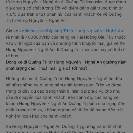
từ Hưng Nguyên - Nghệ An đi Quảng Trị limousine được đánh
giá chung có chất lượng Tốt với điểm đánh giá trung bình từ
4.6/5 dựa trên 6421 phản hồi của hành khách Xe về Quảng
Trị từ Hưng Nguyên - Nghệ An.
Giá vé
xe limousine đi Quảng Trị từ Hưng Nguyên - Nghệ An
rẻ nhất là 400000VND của hãng xe Hải Hoàng Gia. Tùy thuộc
vào vị trí ngồi của bạn và chương trình khuyến mãi, giá vé Xe
Hưng Nguyên - Nghệ An đi Quảng Trị limousine này có thể sẽ
rẻ hơn
Dòng xe đi Quảng Trị từ Hưng Nguyên - Nghệ An giường nằm
chất lượng cao: Thoải mái, giá cả tốt nhất
Những nhà xe đi Quảng Trị từ Hưng Nguyên - Nghệ An đều
sở hữu những xe giường nằm chất lượng cao. Trên xe được
trang bị đầy đủ các trang thiết bị hiện đại phục vụ cho nhu
cầu di chuyển của hành khách. Bên cạnh đó, các hãng xe
khách Hưng Nguyên - Nghệ An Quảng Trị luôn chú trọng đến
chất lượng dịch vụ, không ngừng cải thiện để mang đến trải
nghiệm hoàn hảo cho hành khách.
Xe Hưng Nguyên - Nghệ An Quảng Trị giường nằm tốt nhất:
Xe từ Hưng Nguyên - Nghệ An đi Quảng Trị giường nằm được