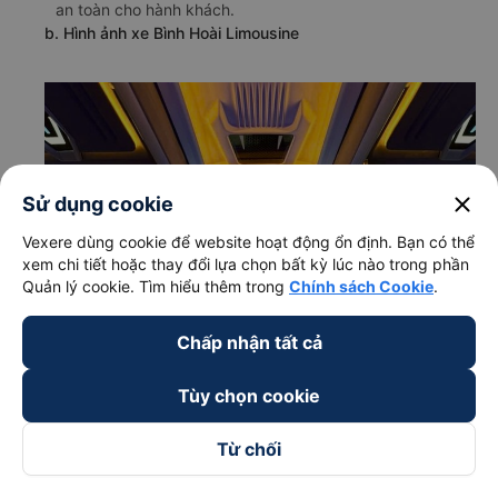
an toàn cho hành khách.
b. Hình ảnh xe Bình Hoài Limousine
close
Sử dụng cookie
Vexere dùng cookie để website hoạt động ổn định. Bạn có thể
xem chi tiết hoặc thay đổi lựa chọn bất kỳ lúc nào trong phần
Quản lý cookie. Tìm hiểu thêm trong
Chính sách Cookie
.
Chấp nhận tất cả
Tùy chọn cookie
Từ chối