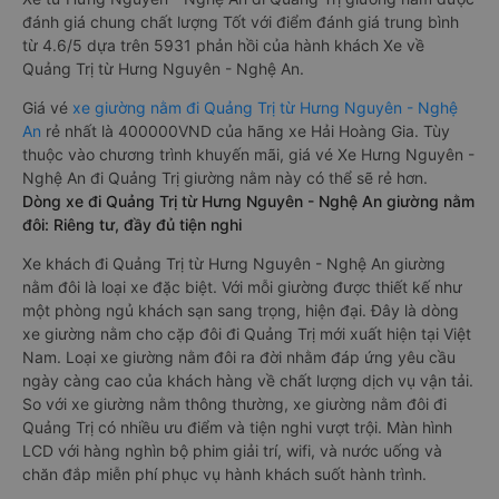
đánh giá chung chất lượng Tốt với điểm đánh giá trung bình
từ 4.6/5 dựa trên 5931 phản hồi của hành khách Xe về
Quảng Trị từ Hưng Nguyên - Nghệ An.
Giá vé
xe giường nằm đi Quảng Trị từ Hưng Nguyên - Nghệ
An
rẻ nhất là 400000VND của hãng xe Hải Hoàng Gia. Tùy
thuộc vào chương trình khuyến mãi, giá vé Xe Hưng Nguyên -
Nghệ An đi Quảng Trị giường nằm này có thể sẽ rẻ hơn.
Dòng xe đi Quảng Trị từ Hưng Nguyên - Nghệ An giường nằm
đôi: Riêng tư, đầy đủ tiện nghi
Xe khách đi Quảng Trị từ Hưng Nguyên - Nghệ An giường
nằm đôi là loại xe đặc biệt. Với mỗi giường được thiết kế như
một phòng ngủ khách sạn sang trọng, hiện đại. Đây là dòng
xe giường nằm cho cặp đôi đi Quảng Trị mới xuất hiện tại Việt
Nam. Loại xe giường nằm đôi ra đời nhằm đáp ứng yêu cầu
ngày càng cao của khách hàng về chất lượng dịch vụ vận tải.
So với xe giường nằm thông thường, xe giường nằm đôi đi
Quảng Trị có nhiều ưu điểm và tiện nghi vượt trội. Màn hình
LCD với hàng nghìn bộ phim giải trí, wifi, và nước uống và
chăn đắp miễn phí phục vụ hành khách suốt hành trình.