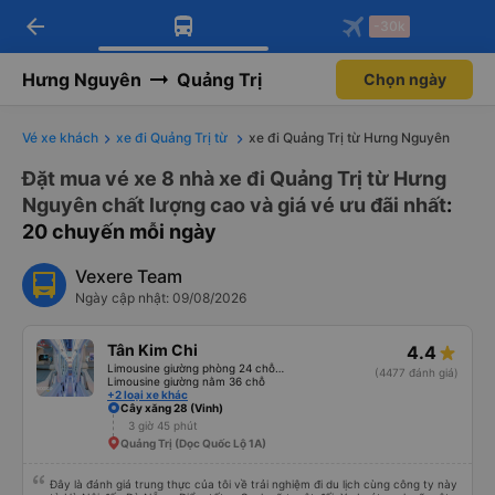
arrow_back
Tải app Vexere ngay!
Tải app Vexere
-30k
Mở app
Mở app
Nhận ưu đãi thành viên độc
-30k/ghế khi đặt vé máy bay qua
quyền
app
Hưng Nguyên
Quảng Trị
Chọn ngày
Vé xe khách
xe đi Quảng Trị từ
xe đi Quảng Trị từ Hưng Nguyên
Đặt mua vé xe 8 nhà xe đi Quảng Trị từ Hưng
Nguyên chất lượng cao và giá vé ưu đãi nhất
:
20 chuyến mỗi ngày
Vexere Team
Ngày cập nhật: 09/08/2026
Tân Kim Chi
4.4
Limousine giường phòng 24 chỗ (CABIN)
(4477 đánh giá)
Limousine giường nằm 36 chỗ
+2 loại xe khác
Cây xăng 28 (Vinh)
3 giờ 45 phút
Quảng Trị (Dọc Quốc Lộ 1A)
Đây là đánh giá trung thực của tôi về trải nghiệm đi du lịch cùng công ty này