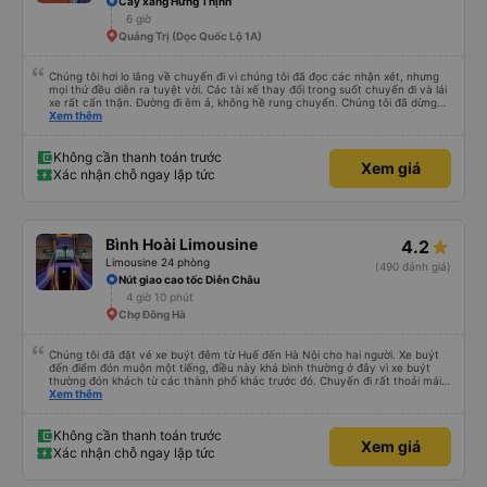
Cây xăng Hưng Thịnh
6 giờ
Quảng Trị (Dọc Quốc Lộ 1A)
Chúng tôi hơi lo lắng về chuyến đi vì chúng tôi đã đọc các nhận xét, nhưng
mọi thứ đều diễn ra tuyệt vời. Các tài xế thay đổi trong suốt chuyến đi và lái
xe rất cẩn thận. Đường đi êm ả, không hề rung chuyển. Chúng tôi đã dừng
đủ số lần để đi vệ sinh và dừng lại để ăn tối. Nhìn chung, ghế ngồi có thể hơi
Xem thêm
ngắn đối với những người cao trên 180 cm nhưng đó không phải là vấn đề
lớn. Chúng tôi rất thích chuyến đi.
Không cần thanh toán trước
Xem giá
Xác nhận chỗ ngay lập tức
Bình Hoài Limousine
4.2
Limousine 24 phòng
(490 đánh giá)
Nút giao cao tốc Diễn Châu
4 giờ 10 phút
Chợ Đông Hà
Chúng tôi đã đặt vé xe buýt đêm từ Huế đến Hà Nội cho hai người. Xe buýt
đến điểm đón muộn một tiếng, điều này khá bình thường ở đây vì xe buýt
thường đón khách từ các thành phố khác trước đó. Chuyến đi rất thoải mái,
ghế nằm êm ái, và ngay cả người cao 1,80 m như tôi vẫn ngủ ngon. Sau khi
Xem thêm
đến nơi, chúng tôi quên một chiếc túi nhỏ trên xe, nhưng đã nhận lại được
vào tối hôm đó hoàn toàn nguyên vẹn. Tất nhiên, tốt hơn hết là tránh những
rắc rối như vậy, nhưng thật tốt khi thấy công ty xe buýt quan tâm đến
Không cần thanh toán trước
Xem giá
khách hàng của mình. Chúng tôi chắc chắn sẽ đi xe của họ lần nữa.
Xác nhận chỗ ngay lập tức