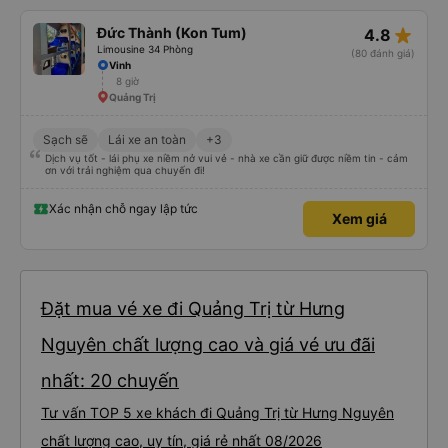
star_rate
Đức Thành (Kon Tum)
4.8
Limousine 34 Phòng
(80 đánh giá)
Vinh
8 giờ
Quảng Trị
Sạch sẽ
Lái xe an toàn
+3
Dịch vụ tốt - lái phụ xe niềm nở vui vẻ - nhà xe cần giữ được niềm tin - cảm
ơn với trải nghiệm qua chuyến đi!
Xác nhận chỗ ngay lập tức
Xem giá
Đặt mua vé xe đi Quảng Trị từ Hưng
Nguyên chất lượng cao và giá vé ưu đãi
nhất: 20 chuyến
Tư vấn TOP 5 xe khách đi Quảng Trị từ Hưng Nguyên
chất lượng cao, uy tín, giá rẻ nhất 08/2026