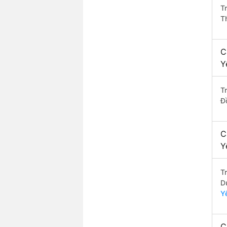
T
T
C
Y
T
Đ
C
Y
T
D
Y
C