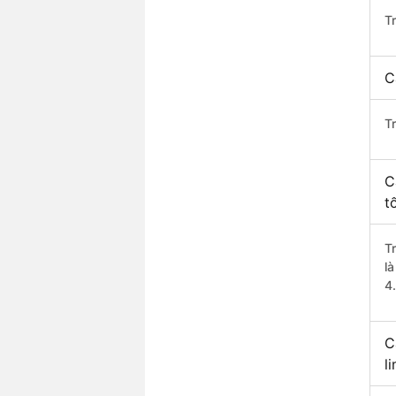
T
C
T
C
t
T
l
4
C
l