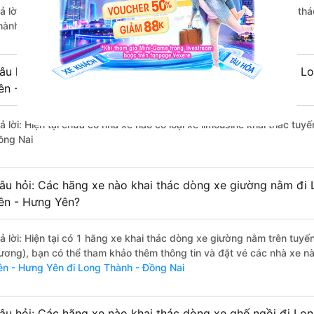
rả lời: Hiện tại chưa có nhà xe nào có loại xe giường nằm đôi khai 
hành - Đồng Nai.
âu hỏi: Các hãng xe nào khai thác dòng xe Limousine đi L
ên - Hưng Yên?
rả lời: Hiện tại chưa có nhà xe nào có loại xe limousine khai thác t
ồng Nai
âu hỏi: Các hãng xe nào khai thác dòng xe giường nằm đi
ên - Hưng Yên?
rả lời: Hiện tại có 1 hãng xe khai thác dòng xe giường nằm trên tuy
ương), bạn có thể tham khảo thêm thông tin và đặt vé các nhà xe này
ên - Hưng Yên đi Long Thành - Đồng Nai
âu hỏi: Các hãng xe nào khai thác dòng xe ghế ngồi đi Lo