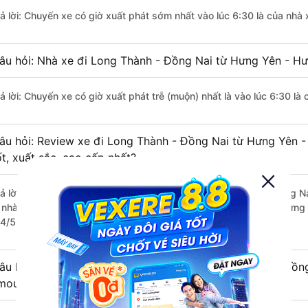
rả lời: Chuyến xe có giờ xuất phát sớm nhất vào lúc 6:30 là của nh
âu hỏi: Nhà xe đi Long Thành - Đồng Nai từ Hưng Yên - Hư
rả lời: Chuyến xe có giờ xuất phát trễ (muộn) nhất là vào lúc 6:30 l
âu hỏi: Review xe đi Long Thành - Đồng Nai từ Hưng Yên 
ốt, xuất sắc, cao cấp nhất?
rả lời: Những hãng xe đi Hưng Yên - Hưng Yên Long Thành - Đồng Nai
à nhà xe Xuân Quỳnh (Hải Dương) đi Long Thành - Đồng Nai từ Hưng 
.4/5 dựa trên 11 đánh giá của khách hàng).
âu hỏi: Có loại xe Hưng Yên - Hưng Yên Long Thành - Đồng
imousine phòng đôi không?