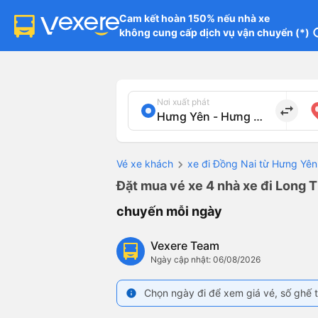
Cam kết hoàn 150% nếu nhà xe

không cung cấp dịch vụ vận chuyển (*)
in
Nơi xuất phát
import_export
Vé xe khách
xe đi Đồng Nai từ Hưng Yên
Đặt mua vé xe 4 nhà xe đi Long 
chuyến mỗi ngày
Vexere Team
Ngày cập nhật: 06/08/2026
Chọn ngày đi để xem giá vé, số ghế t
info