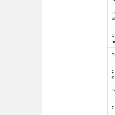
T
ti
C
n
T
C
Đ
T
C