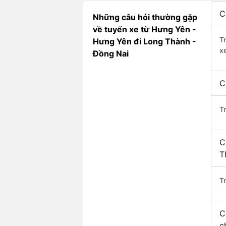
C
Những câu hỏi thường gặp
về tuyến xe từ Hưng Yên -
T
Hưng Yên đi Long Thành -
x
Đồng Nai
C
T
C
T
Tr
C
c