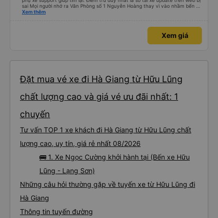
phụ xe support giúp tìm lại. Điểm trừ duy nhất là số tài xế update trên web bị
sai Mọi người nhớ ra Văn Phòng số 1 Nguyễn Hoàng thay vì vào nhầm bến xe
Mỹ Đình nhé.
Xem thêm
Xem giá
Đặt mua vé xe đi Hà Giang từ Hữu Lũng
chất lượng cao và giá vé ưu đãi nhất: 1
chuyến
Tư vấn TOP 1 xe khách đi Hà Giang từ Hữu Lũng chất
lượng cao, uy tín, giá rẻ nhất 08/2026
🚌 1. Xe Ngọc Cường khởi hành tại (Bến xe Hữu
Lũng - Lạng Sơn)
Những câu hỏi thường gặp về tuyến xe từ Hữu Lũng đi
Hà Giang
Thông tin tuyến đường