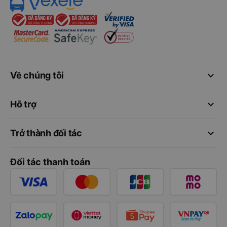
keyboard_arrow_down
Về chúng tôi
keyboard_arrow_down
Hỗ trợ
keyboard_arrow_down
Trở thành đối tác
Đối tác thanh toán