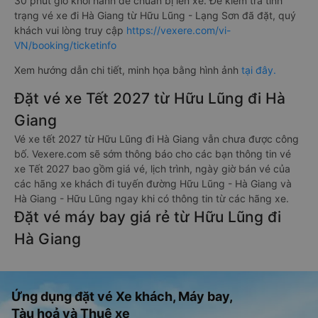
30 phút giờ khởi hành để chuẩn bị lên xe. Để kiểm tra tình
trạng vé xe đi Hà Giang từ Hữu Lũng - Lạng Sơn đã đặt, quý
khách vui lòng truy cập
https://vexere.com/vi-
VN/booking/ticketinfo
Xem hướng dẫn chi tiết, minh họa bằng hình ảnh
tại đây.
Đặt vé xe Tết 2027 từ Hữu Lũng đi Hà
Giang
Vé xe tết 2027 từ Hữu Lũng đi Hà Giang vẫn chưa được công
bố. Vexere.com sẽ sớm thông báo cho các bạn thông tin vé
xe Tết 2027 bao gồm giá vé, lịch trình, ngày giờ bán vé của
các hãng xe khách đi tuyến đường Hữu Lũng - Hà Giang và
Hà Giang - Hữu Lũng ngay khi có thông tin từ các hãng xe.
Đặt vé máy bay giá rẻ từ Hữu Lũng đi
Hà Giang
Ứng dụng đặt vé Xe khách, Máy bay,
Tàu hoả và Thuê xe