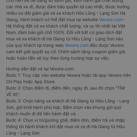
Cho nên để dễ dàng so sánh giá, xem đánh giá chất lượng
các nhà xe đi, được đảm bảo quyền lợi cao nhất, được hưởng
nhiều ưu đãi giảm giá vé xe khách Hữu Lũng - Lạng Sơn Hà
Giang, hành khách có thể đặt mua tại website
Vexere.com
-
Hệ thống đặt vé xe khách chất lượng, và uy tín nhất tại Việt
Nam, đảm bảo giữ chỗ 100%. Đối với bất cứ giao dịch đặt
mua vé xe khách đi Hà Giang từ Hữu Lũng - Lạng Sơn nào
của quý khách tại trang web
Vexere.com
đều được Vexere
cam kết giải quyết sự cố. Chính sách tặng coupon giảm giá
hoặc hoàn tiền sẽ tùy theo từng trường hợp sự việc.
Hướng dẫn đặt vé tại Vexere.com:
Bước 1: Truy cập vào website Vexere hoặc tải app Vexere trên
CH Play hoặc App Store.
Bước 2: Chọn điểm đi, điểm đến, ngày đi, sau đó chọn “TÌM
VÉ XE”.
Bước 3: Chọn hãng xe khách đi Hà Giang từ Hữu Lũng - Lạng
Sơn, giờ khởi hành phù hợp. Bấm chọn vào khung giờ quý
khách muốn đi để tiến hành đặt vé.
Bước 4: Chọn vị trí/giường ghế, điểm đón, điểm trả và nhập
thông tin hành khách khi đặt mua vé xe đi Hà Giang từ Hữu
Lũng - Lạng Sơn