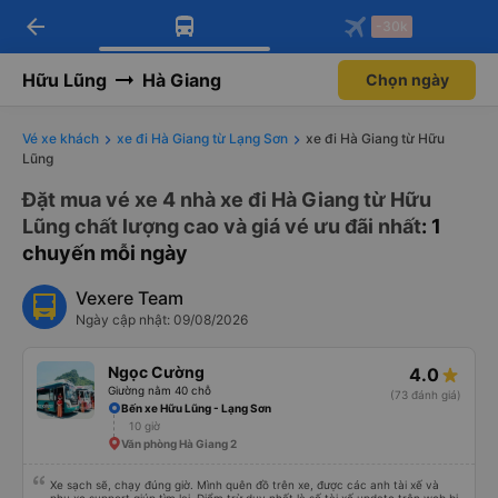
arrow_back
Tải app Vexere ngay!
Tải app Vexere
-30k
Mở app
Mở app
Nhận ưu đãi thành viên độc
-30k/ghế khi đặt vé máy bay qua
quyền
app
Hữu Lũng
Hà Giang
Chọn ngày
Vé xe khách
xe đi Hà Giang từ Lạng Sơn
xe đi Hà Giang từ Hữu
Lũng
Đặt mua vé xe 4 nhà xe đi Hà Giang từ Hữu
Lũng chất lượng cao và giá vé ưu đãi nhất
: 1
chuyến mỗi ngày
Vexere Team
Ngày cập nhật: 09/08/2026
Ngọc Cường
4.0
Giường nằm 40 chỗ
(73 đánh giá)
Bến xe Hữu Lũng - Lạng Sơn
10 giờ
Văn phòng Hà Giang 2
Xe sạch sẽ, chạy đúng giờ. Mình quên đồ trên xe, được các anh tài xế và