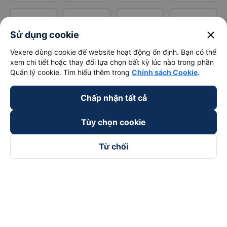
close
Sử dụng cookie
Vexere dùng cookie để website hoạt động ổn định. Bạn có thể
xem chi tiết hoặc thay đổi lựa chọn bất kỳ lúc nào trong phần
Quản lý cookie. Tìm hiểu thêm trong
Chính sách Cookie
.
Chấp nhận tất cả
Tùy chọn cookie
Từ chối
Theo dõi chúng tôi trên
Facebook
Tiktok
Youtube
Công ty TNHH Thương Mại Dịch Vụ Vexere
Địa chỉ đăng ký kinh doanh: 8C Chữ Đồng Tử, Phường Tân