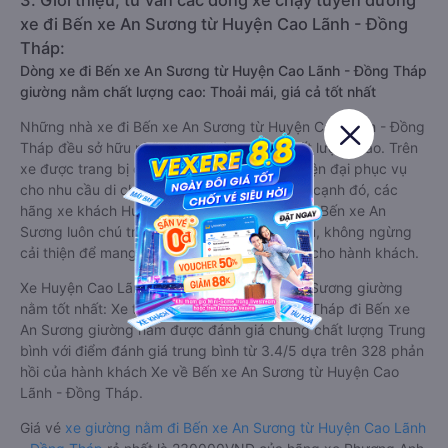
3. Giới thiệu, tư vấn các dòng xe chạy tuyến đường
xe đi Bến xe An Sương từ Huyện Cao Lãnh - Đồng
Tháp:
Dòng xe đi Bến xe An Sương từ Huyện Cao Lãnh - Đồng Tháp
giường nằm chất lượng cao: Thoải mái, giá cả tốt nhất
Những nhà xe đi Bến xe An Sương từ Huyện Cao Lãnh - Đồng
Tháp đều sở hữu những xe giường nằm chất lượng cao. Trên
xe được trang bị đầy đủ các trang thiết bị hiện đại phục vụ
cho nhu cầu di chuyển của hành khách. Bên cạnh đó, các
hãng xe khách Huyện Cao Lãnh - Đồng Tháp Bến xe An
Sương luôn chú trọng đến chất lượng dịch vụ, không ngừng
cải thiện để mang đến trải nghiệm hoàn hảo cho hành khách.
Xe Huyện Cao Lãnh - Đồng Tháp Bến xe An Sương giường
nằm tốt nhất: Xe từ Huyện Cao Lãnh - Đồng Tháp đi Bến xe
An Sương giường nằm được đánh giá chung chất lượng Trung
bình với điểm đánh giá trung bình từ 3.4/5 dựa trên 328 phản
hồi của hành khách Xe về Bến xe An Sương từ Huyện Cao
Lãnh - Đồng Tháp.
Giá vé
xe giường nằm đi Bến xe An Sương từ Huyện Cao Lãnh