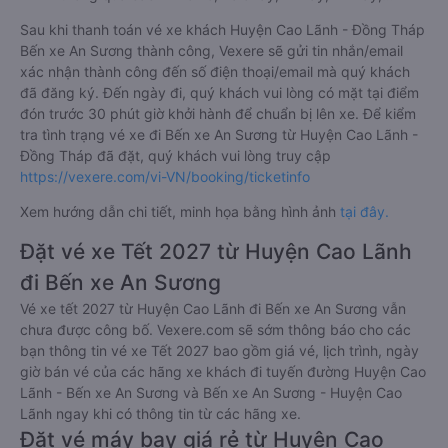
Sau khi thanh toán vé xe khách Huyện Cao Lãnh - Đồng Tháp
Bến xe An Sương thành công, Vexere sẽ gửi tin nhắn/email
xác nhận thành công đến số điện thoại/email mà quý khách
đã đăng ký. Đến ngày đi, quý khách vui lòng có mặt tại điểm
đón trước 30 phút giờ khởi hành để chuẩn bị lên xe. Để kiểm
tra tình trạng vé xe đi Bến xe An Sương từ Huyện Cao Lãnh -
Đồng Tháp đã đặt, quý khách vui lòng truy cập
https://vexere.com/vi-VN/booking/ticketinfo
Xem hướng dẫn chi tiết, minh họa bằng hình ảnh
tại đây.
Đặt vé xe Tết 2027 từ Huyện Cao Lãnh
đi Bến xe An Sương
Vé xe tết 2027 từ Huyện Cao Lãnh đi Bến xe An Sương vẫn
chưa được công bố. Vexere.com sẽ sớm thông báo cho các
bạn thông tin vé xe Tết 2027 bao gồm giá vé, lịch trình, ngày
giờ bán vé của các hãng xe khách đi tuyến đường Huyện Cao
Lãnh - Bến xe An Sương và Bến xe An Sương - Huyện Cao
Lãnh ngay khi có thông tin từ các hãng xe.
Đặt vé máy bay giá rẻ từ Huyện Cao