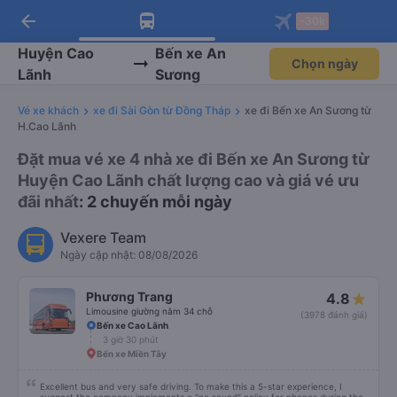
arrow_back
Tải app Vexere ngay!
Tải app Vexere
-30k
Mở app
Mở app
Nhận ưu đãi thành viên độc
-30k/ghế khi đặt vé máy bay qua
quyền
app
Huyện Cao
Bến xe An
Chọn ngày
Lãnh
Sương
Vé xe khách
xe đi Sài Gòn từ Đồng Tháp
xe đi Bến xe An Sương từ
H.Cao Lãnh
Đặt mua vé xe 4 nhà xe đi Bến xe An Sương từ
Huyện Cao Lãnh chất lượng cao và giá vé ưu
đãi nhất
: 2 chuyến mỗi ngày
Vexere Team
Ngày cập nhật: 08/08/2026
Phương Trang
4.8
Limousine giường nằm 34 chỗ
(3978 đánh giá)
Bến xe Cao Lãnh
3 giờ 30 phút
Bến xe Miền Tây
Excellent bus and very safe driving. To make this a 5-star experience, I