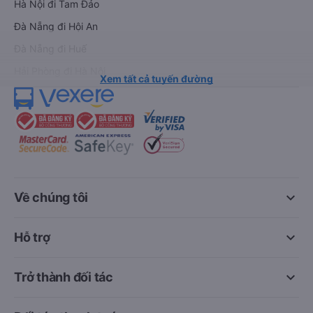
Hà Nội đi Tam Đảo
Đà Nẵng đi Hội An
Đà Nẵng đi Huế
Hải Phòng đi Hà Nội
Xem tất cả tuyến đường
keyboard_arrow_down
Về chúng tôi
keyboard_arrow_down
Hỗ trợ
keyboard_arrow_down
Trở thành đối tác