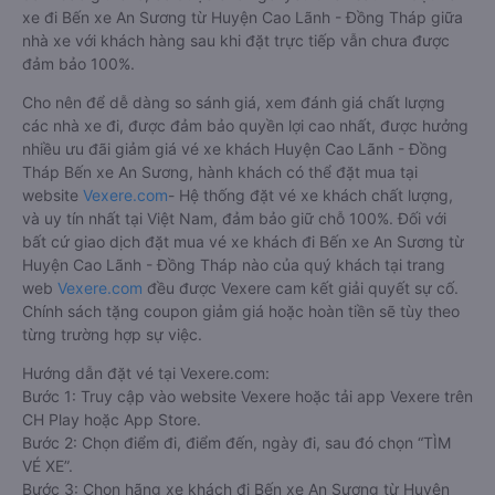
xe đi Bến xe An Sương từ Huyện Cao Lãnh - Đồng Tháp giữa
nhà xe với khách hàng sau khi đặt trực tiếp vẫn chưa được
đảm bảo 100%.
Cho nên để dễ dàng so sánh giá, xem đánh giá chất lượng
các nhà xe đi, được đảm bảo quyền lợi cao nhất, được hưởng
nhiều ưu đãi giảm giá vé xe khách Huyện Cao Lãnh - Đồng
Tháp Bến xe An Sương, hành khách có thể đặt mua tại
website
Vexere.com
- Hệ thống đặt vé xe khách chất lượng,
và uy tín nhất tại Việt Nam, đảm bảo giữ chỗ 100%. Đối với
bất cứ giao dịch đặt mua vé xe khách đi Bến xe An Sương từ
Huyện Cao Lãnh - Đồng Tháp nào của quý khách tại trang
web
Vexere.com
đều được Vexere cam kết giải quyết sự cố.
Chính sách tặng coupon giảm giá hoặc hoàn tiền sẽ tùy theo
từng trường hợp sự việc.
Hướng dẫn đặt vé tại Vexere.com:
Bước 1: Truy cập vào website Vexere hoặc tải app Vexere trên
CH Play hoặc App Store.
Bước 2: Chọn điểm đi, điểm đến, ngày đi, sau đó chọn “TÌM
VÉ XE”.
Bước 3: Chọn hãng xe khách đi Bến xe An Sương từ Huyện