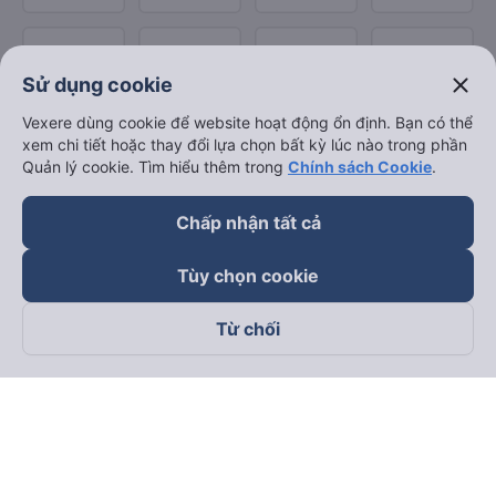
close
Sử dụng cookie
Vexere dùng cookie để website hoạt động ổn định. Bạn có thể
xem chi tiết hoặc thay đổi lựa chọn bất kỳ lúc nào trong phần
Quản lý cookie. Tìm hiểu thêm trong
Chính sách Cookie
.
Chấp nhận tất cả
Tùy chọn cookie
Từ chối
Theo dõi chúng tôi trên
Facebook
Tiktok
Youtube
Công ty TNHH Thương Mại Dịch Vụ Vexere