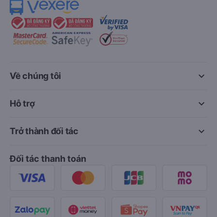
keyboard_arrow_down
Về chúng tôi
keyboard_arrow_down
Hỗ trợ
keyboard_arrow_down
Trở thành đối tác
Đối tác thanh toán