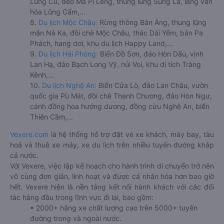
Lũng Cú, đèo Mã Pí Lèng, thung lũng Sủng Là, làng văn
hóa Lũng Cẩm,...
8.
Du lịch Mộc Châu:
Rừng thông Bản Áng, thung lũng
mận Nà Ka, đồi chè Mộc Châu, thác Dải Yếm, bản Pa
Phách, hang dơi, khu du lịch Happy Land,...
9.
Du lịch Hải Phòng:
Biển Đồ Sơn, đảo Hòn Dấu, vịnh
Lan Hạ, đảo Bạch Long Vỹ, núi Voi, khu di tích Tràng
Kênh,...
10.
Du lịch Nghệ An:
Biển Cửa Lò, đảo Lan Châu, vườn
quốc gia Pù Mát, đồi chè Thanh Chương, đảo Hòn Ngư,
cánh đồng hoa hướng dương, đồng cừu Nghệ An, biển
Thiên Cầm,...
Vexere.com
là hệ thống hỗ trợ đặt vé xe khách, máy bay, tàu
hoả và thuê xe máy, xe du lịch trên nhiều tuyến đường khắp
cả nước.
Với Vexere, việc lập kế hoạch cho hành trình di chuyển trở nên
vô cùng đơn giản, linh hoạt và được cá nhân hóa hơn bao giờ
hết. Vexere hiện là nền tảng kết nối hành khách với các đối
tác hàng đầu trong lĩnh vực đi lại, bao gồm:
• 2000+ hãng xe chất lượng cao trên 5000+ tuyến
đường trong và ngoài nước.