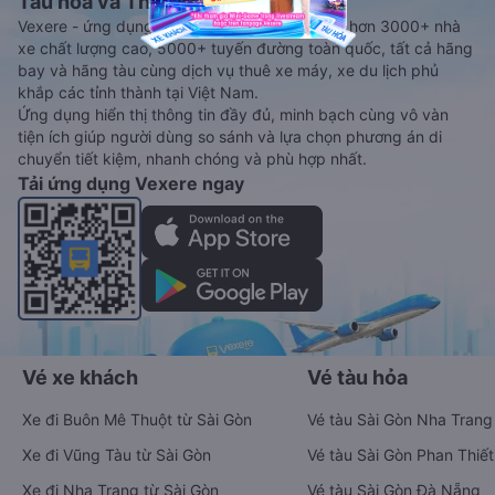
Tàu hoả và Thuê xe
Vexere - ứng dụng đặt vé đa phương tiện với hơn 3000+ nhà
xe chất lượng cao, 5000+ tuyến đường toàn quốc, tất cả hãng
bay và hãng tàu cùng dịch vụ thuê xe máy, xe du lịch phủ
khắp các tỉnh thành tại Việt Nam.
Ứng dụng hiển thị thông tin đầy đủ, minh bạch cùng vô vàn
tiện ích giúp người dùng so sánh và lựa chọn phương án di
chuyển tiết kiệm, nhanh chóng và phù hợp nhất.
Tải ứng dụng Vexere ngay
Vé xe khách
Vé tàu hỏa
Xe đi Buôn Mê Thuột từ Sài Gòn
Vé tàu Sài Gòn Nha Trang
Xe đi Vũng Tàu từ Sài Gòn
Vé tàu Sài Gòn Phan Thiết
Xe đi Nha Trang từ Sài Gòn
Vé tàu Sài Gòn Đà Nẵng