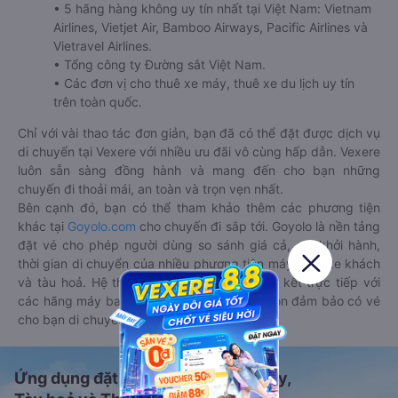
• 5 hãng hàng không uy tín nhất tại Việt Nam: Vietnam
Airlines, Vietjet Air, Bamboo Airways, Pacific Airlines và
Vietravel Airlines.
• Tổng công ty Đường sắt Việt Nam.
• Các đơn vị cho thuê xe máy, thuê xe du lịch uy tín
trên toàn quốc.
Chỉ với vài thao tác đơn giản, bạn đã có thể đặt được dịch vụ
di chuyển tại Vexere với nhiều ưu đãi vô cùng hấp dẫn. Vexere
luôn sẵn sàng đồng hành và mang đến cho bạn những
chuyến đi thoải mái, an toàn và trọn vẹn nhất.
Bên cạnh đó, bạn có thể tham khảo thêm các phương tiện
khác tại
Goyolo.com
cho chuyến đi sắp tới. Goyolo là nền tảng
đặt vé cho phép người dùng so sánh giá cả, giờ khởi hành,
thời gian di chuyển của nhiều phương tiện máy bay, xe khách
và tàu hoả. Hệ thống của Goyolo được liên kết trực tiếp với
các hãng máy bay, xe khách và tàu hoả, luôn đảm bảo có vé
cho bạn di chuyển.
Ứng dụng đặt vé Xe khách, Máy bay,