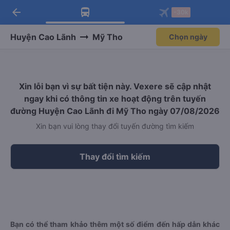
arrow_back
Tải app Vexere ngay!
Tải app Vexere
-30k
Mở app
Mở app
Nhận ưu đãi thành viên độc
-30k/ghế khi đặt vé máy bay qua
quyền
app
Huyện Cao Lãnh
Mỹ Tho
Chọn ngày
Xin lỗi bạn vì sự bất tiện này. Vexere sẽ cập nhật
ngay khi có thông tin xe hoạt động trên tuyến
đường Huyện Cao Lãnh đi Mỹ Tho ngày 07/08/2026
Xin bạn vui lòng thay đổi tuyến đường tìm kiếm
Thay đổi tìm kiếm
Bạn có thể tham khảo thêm một số điểm đến hấp dẫn khác