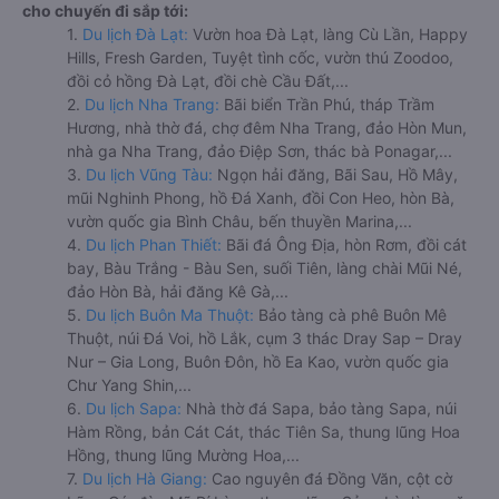
cho chuyến đi sắp tới:
1.
Du lịch Đà Lạt:
Vườn hoa Đà Lạt, làng Cù Lần, Happy
Hills, Fresh Garden, Tuyệt tình cốc, vườn thú Zoodoo,
đồi cỏ hồng Đà Lạt, đồi chè Cầu Đất,...
2.
Du lịch Nha Trang:
Bãi biển Trần Phú, tháp Trầm
Hương, nhà thờ đá, chợ đêm Nha Trang, đảo Hòn Mun,
nhà ga Nha Trang, đảo Điệp Sơn, thác bà Ponagar,...
3.
Du lịch Vũng Tàu:
Ngọn hải đăng, Bãi Sau, Hồ Mây,
mũi Nghinh Phong, hồ Đá Xanh, đồi Con Heo, hòn Bà,
vườn quốc gia Bình Châu, bến thuyền Marina,...
4.
Du lịch Phan Thiết:
Bãi đá Ông Địa, hòn Rơm, đồi cát
bay, Bàu Trắng - Bàu Sen, suối Tiên, làng chài Mũi Né,
đảo Hòn Bà, hải đăng Kê Gà,...
5.
Du lịch Buôn Ma Thuột:
Bảo tàng cà phê Buôn Mê
Thuột, núi Đá Voi, hồ Lắk, cụm 3 thác Dray Sap – Dray
Nur – Gia Long, Buôn Đôn, hồ Ea Kao, vườn quốc gia
Chư Yang Shin,...
6.
Du lịch Sapa:
Nhà thờ đá Sapa, bảo tàng Sapa, núi
Hàm Rồng, bản Cát Cát, thác Tiên Sa, thung lũng Hoa
Hồng, thung lũng Mường Hoa,...
7.
Du lịch Hà Giang:
Cao nguyên đá Đồng Văn, cột cờ