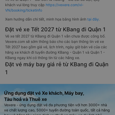
khách vui lòng truy cập
https://vexere.com/vi-
VN/booking/ticketinfo
Xem hướng dẫn chi tiết, minh họa bằng hình ảnh
tại đây.
Đặt vé xe Tết 2027 từ KBang đi Quận 1
Vé xe tết 2027 từ KBang đi Quận 1 vẫn chưa được công bố.
Vexere.com sẽ sớm thông báo cho các bạn thông tin vé xe
Tết 2027 bao gồm giá vé, lịch trình, ngày giờ bán vé của các
hãng xe khách đi tuyến đường KBang - Quận 1 và Quận 1 -
KBang ngay khi có thông tin từ các hãng xe.
Đặt vé máy bay giá rẻ từ KBang đi Quận
1
Ứng dụng đặt vé Xe khách, Máy bay,
Tàu hoả và Thuê xe
Vexere - ứng dụng đặt vé đa phương tiện với hơn 3000+ nhà
xe chất lượng cao, 5000+ tuyến đường toàn quốc, tất cả hãng