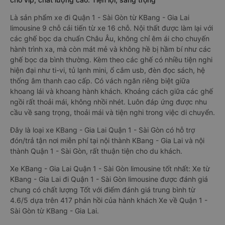
Là sản phẩm xe đi Quận 1 - Sài Gòn từ KBang - Gia Lai
limousine 9 chỗ cải tiến từ xe 16 chỗ. Nội thất được làm lại với
các ghế bọc da chuẩn Châu Âu, không chỉ êm ái cho chuyến
hành trình xa, mà còn mát mẻ và không hề bị hầm bí như các
ghế bọc da bình thường. Kèm theo các ghế có nhiều tiện nghi
hiện đại như ti-vi, tủ lạnh mini, ổ cắm usb, đèn đọc sách, hệ
thống âm thanh cao cấp. Có vách ngăn riêng biệt giữa
khoang lái và khoang hành khách. Khoảng cách giữa các ghế
ngồi rất thoải mái, không nhồi nhét. Luôn đáp ứng được nhu
cầu về sang trọng, thoải mái và tiện nghi trong việc di chuyển.
Đây là loại xe KBang - Gia Lai Quận 1 - Sài Gòn có hỗ trợ
đón/trả tận nơi miễn phí tại nội thành KBang - Gia Lai và nội
thành Quận 1 - Sài Gòn, rất thuận tiện cho du khách.
Xe KBang - Gia Lai Quận 1 - Sài Gòn limousine tốt nhất: Xe từ
KBang - Gia Lai đi Quận 1 - Sài Gòn limousine được đánh giá
chung có chất lượng Tốt với điểm đánh giá trung bình từ
4.6/5 dựa trên 417 phản hồi của hành khách Xe về Quận 1 -
Sài Gòn từ KBang - Gia Lai.