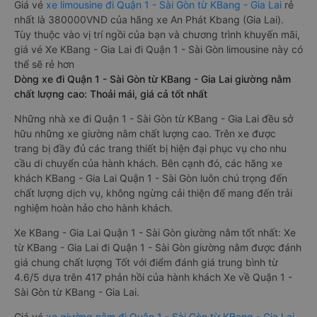
Giá vé
xe limousine đi Quận 1 - Sài Gòn từ KBang - Gia Lai
rẻ
nhất là 380000VND của hãng xe An Phát Kbang (Gia Lai).
Tùy thuộc vào vị trí ngồi của bạn và chương trình khuyến mãi,
giá vé Xe KBang - Gia Lai đi Quận 1 - Sài Gòn limousine này có
thể sẽ rẻ hơn
Dòng xe đi Quận 1 - Sài Gòn từ KBang - Gia Lai giường nằm
chất lượng cao: Thoải mái, giá cả tốt nhất
Những nhà xe đi Quận 1 - Sài Gòn từ KBang - Gia Lai đều sở
hữu những xe giường nằm chất lượng cao. Trên xe được
trang bị đầy đủ các trang thiết bị hiện đại phục vụ cho nhu
cầu di chuyển của hành khách. Bên cạnh đó, các hãng xe
khách KBang - Gia Lai Quận 1 - Sài Gòn luôn chú trọng đến
chất lượng dịch vụ, không ngừng cải thiện để mang đến trải
nghiệm hoàn hảo cho hành khách.
Xe KBang - Gia Lai Quận 1 - Sài Gòn giường nằm tốt nhất: Xe
từ KBang - Gia Lai đi Quận 1 - Sài Gòn giường nằm được đánh
giá chung chất lượng Tốt với điểm đánh giá trung bình từ
4.6/5 dựa trên 417 phản hồi của hành khách Xe về Quận 1 -
Sài Gòn từ KBang - Gia Lai.
Giá vé
xe giường nằm đi Quận 1 - Sài Gòn từ KBang - Gia Lai