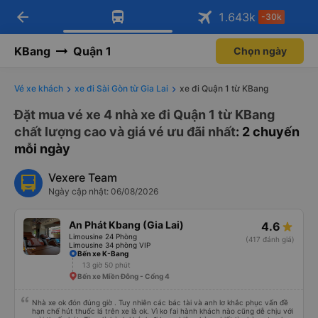
arrow_back
Tải app Vexere ngay!
Tải app Vexere
1.643
k
-30k
Mở app
Mở app
Nhận ưu đãi thành viên độc
-30k/ghế khi đặt vé máy bay qua
quyền
app
KBang
Quận 1
Chọn ngày
Vé xe khách
xe đi Sài Gòn từ Gia Lai
xe đi Quận 1 từ KBang
Đặt mua vé xe 4 nhà xe đi Quận 1 từ KBang
chất lượng cao và giá vé ưu đãi nhất
: 2 chuyến
mỗi ngày
Vexere Team
Ngày cập nhật: 06/08/2026
An Phát Kbang (Gia Lai)
4.6
Limousine 24 Phòng
(417 đánh giá)
Limousine 34 phòng VIP
Bến xe K-Bang
13 giờ 50 phút
Bến xe Miền Đông - Cổng 4
Nhà xe ok đón đúng giờ . Tuy nhiên các bác tài và anh lơ khắc phục vấn đề
hạn chế hút thuốc lá trên xe là ok. Vì ko fai hành khách nào cũng dễ chịu với