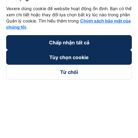
Vexere dùng cookie để website hoạt động ổn định. Bạn có thể
xem chi tiết hoặc thay đổi lựa chọn bất kỳ lúc nào trong phần
Quản lý cookie. Tìm hiểu thêm trong
Chính sách bảo mật của
chúng tôi
.
Chấp nhận tất cả
Tùy chọn cookie
Từ chối
Theo dõi chúng tôi trên
Facebook
Tiktok
Youtube
Công ty TNHH Thương Mại Dịch Vụ Vexere
Địa chỉ đăng ký kinh doanh: 8C Chữ Đồng Tử, Phường Tân
Sơn Nhất, TP. Hồ Chí Minh, Việt Nam
Địa chỉ
:
Lầu 2, toà nhà H3 Circo Hoàng Diệu, 384 Hoàng Diệu,