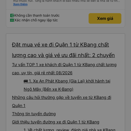
mùi thuốc hút. Từng là hành khách đi bao nhiêu nhà xe biết là nhà xe tư nhân
, nhưng hãy theo cách vận hành của Phương Trang Busline, từ tổng đài cho
Xem thêm
tới nội quy... Vé có mắc 1 chúc cũng chấp nhận đc..
Không cần thanh toán trước
Xem giá
Xác nhận chỗ ngay lập tức
Đặt mua vé xe đi Quận 1 từ KBang chất
lượng cao và giá vé ưu đãi nhất: 2 chuyến
Tư vấn TOP 1 xe khách đi Quận 1 từ KBang chất lượng
cao, uy tín, giá rẻ nhất 08/2026
🚌 1. Xe An Phát Kbang (Gia Lai) khởi hành tại
Ngô Mây (Bến xe K-Bang)
Những câu hỏi thường gặp về tuyến xe từ KBang đi
Quận 1
Thông tin tuyến đường
Giới thiệu tuyến đường xe đi Quận 1 từ KBang
1. Về chất lượng, review, đánh giá nhà xe KBang