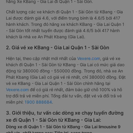
hãng Xe KBang - Gia Lai đi Quận 1 - Sài Gòn.
Chất lượng các xe khách đi Quận 1 - Sài Gòn từ KBang - Gia
Lai được đánh giá 4.6, với điểm trung bình là 4.6/5 bởi 417
hành khách. Trong đó hãng xe khách KBang - Gia Lai Quận 1
- Sài Gòn tốt nhất tuyến được đánh giá 4.6/5 bởi 417 hành
khách là nhà xe An Phát Kbang (Gia Lai).
2. Giá vé xe KBang - Gia Lai Quận 1 - Sài Gòn
Hiện tại, theo cập nhật mới nhất của
Vexere.com
, giá vé xe
khách đi Quận 1 - Sài Gòn từ KBang - Gia Lai có mức giá dao
động từ 380000 đồng - 550000 đồng. Trong đó, nhà xe An
Phát Kbang (Gia Lai) có giá vé rẻ nhất, chỉ 380000 đồng. Đặt
vé xe KBang - Gia Lai Quận 1 - Sài Gòn chính hãng tại
Vexere.com
để có giá rẻ nhất, đảm bảo giữ chỗ 100% và hỗ
trợ đổi trả vé miễn phí. Tổng đài tư vấn, đặt vé và đổi trả vé
miễn phí:
1900 888684
.
3. Giới thiệu, tư vấn các dòng xe chạy tuyến đường
xe đi Quận 1 - Sài Gòn từ KBang - Gia Lai:
Dòng xe đi Quận 1 - Sài Gòn từ KBang - Gia Lai limousine 9
chỗ vip, chất lượng cao: Tiện lợi, sang trọng