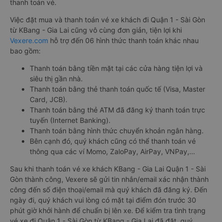
thanh toán vé.
Việc đặt mua và thanh toán vé xe khách đi Quận 1 - Sài Gòn
từ KBang - Gia Lai cũng vô cùng đơn giản, tiện lợi khi
Vexere.com
hỗ trợ đến 06 hình thức thanh toán khác nhau
bao gồm:
Thanh toán bằng tiền mặt tại các cửa hàng tiện lợi và
siêu thị gần nhà.
Thanh toán bằng thẻ thanh toán quốc tế (Visa, Master
Card, JCB).
Thanh toán bằng thẻ ATM đã đăng ký thanh toán trực
tuyến (Internet Banking).
Thanh toán bằng hình thức chuyển khoản ngân hàng.
Bên cạnh đó, quý khách cũng có thể thanh toán vé
thông qua các ví Momo, ZaloPay, AirPay, VNPay,…
Sau khi thanh toán vé xe khách KBang - Gia Lai Quận 1 - Sài
Gòn thành công, Vexere sẽ gửi tin nhắn/email xác nhận thành
công đến số điện thoại/email mà quý khách đã đăng ký. Đến
ngày đi, quý khách vui lòng có mặt tại điểm đón trước 30
phút giờ khởi hành để chuẩn bị lên xe. Để kiểm tra tình trạng
vé xe đi Quận 1 - Sài Gòn từ KBang - Gia Lai đã đặt, quý