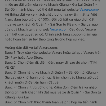
nhiều ưu đãi giảm giá vé xe khách KBang - Gia Lai Quận 1 -
Sài Gòn, hành khách có thể đặt mua tại website
Vexere.com
-
Hệ thống đặt vé xe khách chất lượng, và uy tín nhất tại Việt
Nam, đảm bảo giữ chỗ 100%. Đối với bất cứ giao dịch đặt
mua vé xe khách đi Quận 1 - Sài Gòn từ KBang - Gia Lai nào
của quý khách tại trang web
Vexere.com
đều được Vexere
cam kết giải quyết sự cố. Chính sách tặng coupon giảm giá
hoặc hoàn tiền sẽ tùy theo từng trường hợp sự việc.
Hướng dẫn đặt vé tại Vexere.com:
Bước 1: Truy cập vào website Vexere hoặc tải app Vexere trên
CH Play hoặc App Store.
Bước 2: Chọn điểm đi, điểm đến, ngày đi, sau đó chọn “TÌM
VÉ XE”.
Bước 3: Chọn hãng xe khách đi Quận 1 - Sài Gòn từ KBang -
Gia Lai, giờ khởi hành phù hợp. Bấm chọn vào khung giờ quý
khách muốn đi để tiến hành đặt vé.
Bước 4: Chọn vị trí/giường ghế, điểm đón, điểm trả và nhập
thông tin hành khách khi đặt mua vé xe đi Quận 1 - Sài Gòn từ
KBang - Gia Lai
Bước 5: Chọn hình thức thanh toán vé phù hợp và tiến hành