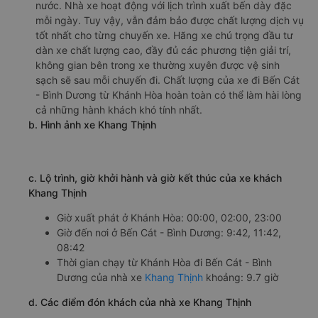
hàng đã trải nghiệm dịch vụ của nhà xe này.
h. Thông tin liên hệ, đặt mua vé xe khách từ Khánh Hòa đi
Bến Cát - Bình Dương Thanh Thuỷ - Quảng Ngãi
Văn phòng xe Thanh Thuỷ - Quảng Ngãi ở Khánh Hòa:
Xem địa chỉ văn phòng nhà xe Thanh Thuỷ - Quảng
Ngãi:
https://vexere.com/vi-VN/xe-thanh-thuy-
quang-ngai
Số điện thoại đặt mua vé xe Khánh Hòa Bến Cát -
Bình Dương:
1900 888684
🚌 4. Xe Khang Thịnh khởi hành tại Đường 23/10, QL
1A,
a. Giới thiệu xe Khang Thịnh
Bên cạnh tuyến đường chính từ Khánh Hòa đến Bến Cát -
Bình Dương, nhà xe Khang Thịnh còn được hành khách
biết đến ở khá nhiều tuyến đường khác trên khắp cả
nước. Nhà xe hoạt động với lịch trình xuất bến dày đặc
mỗi ngày. Tuy vậy, vẫn đảm bảo được chất lượng dịch vụ
tốt nhất cho từng chuyến xe. Hãng xe chú trọng đầu tư