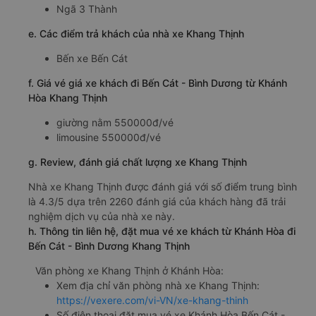
dàn xe chất lượng cao, đầy đủ các phương tiện giải trí,
không gian bên trong xe thường xuyên được vệ sinh
sạch sẽ sau mỗi chuyến đi. Chất lượng của xe đi Bến Cát
- Bình Dương từ Khánh Hòa hoàn toàn có thể làm hài lòng
cả những hành khách khó tính nhất.
b. Hình ảnh xe Khang Thịnh
c. Lộ trình, giờ khởi hành và giờ kết thúc của xe khách
Khang Thịnh
Giờ xuất phát ở Khánh Hòa: 00:00, 02:00, 23:00
Giờ đến nơi ở Bến Cát - Bình Dương: 9:42, 11:42,
08:42
Thời gian chạy từ Khánh Hòa đi Bến Cát - Bình
Dương của nhà xe
Khang Thịnh
khoảng: 9.7 giờ
d. Các điểm đón khách của nhà xe Khang Thịnh
Ngã 3 Thành
e. Các điểm trả khách của nhà xe Khang Thịnh