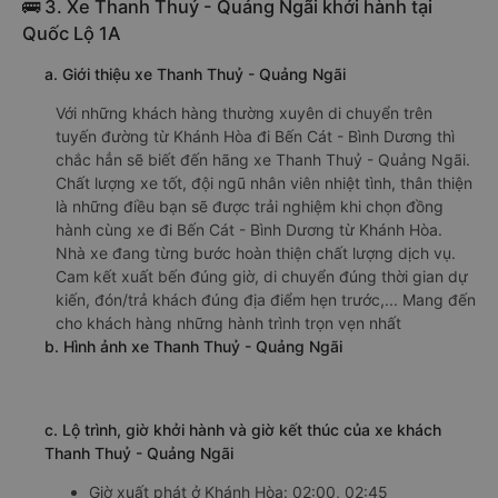
f. Giá vé giá xe khách đi Bến Cát - Bình Dương từ Khánh
Hòa Phúc Yên
giường nằm 370000đ/vé
limousine 370000đ/vé
g. Review, đánh giá chất lượng xe Phúc Yên
Nhà xe Phúc Yên được đánh giá với số điểm trung bình là
4.8/5 dựa trên 846 đánh giá của khách hàng đã trải
nghiệm dịch vụ của nhà xe này.
h. Thông tin liên hệ, đặt mua vé xe khách từ Khánh Hòa đi
Bến Cát - Bình Dương Phúc Yên
Văn phòng xe Phúc Yên ở Khánh Hòa:
Xem địa chỉ văn phòng nhà xe Phúc Yên:
https://vexere.com/vi-VN/xe-phuc-yen
Số điện thoại đặt mua vé xe Khánh Hòa Bến Cát -
Bình Dương:
1900 888684
🚌 3. Xe Thanh Thuỷ - Quảng Ngãi khởi hành tại
Quốc Lộ 1A