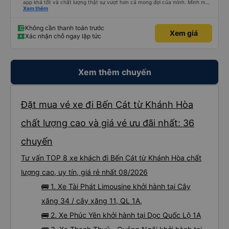
app khá tốt và chất lượng thật sự vượt hơn cả mong đợi của mình. Mình mua
giường đôi và vừa đủ cho 2 người. Nhân viên của nhà xe phải nói là siêu nhiệt
Xem thêm
tình và dễ thương. Trước chuyến đi mình có gọi cho bên tổng đài thì anh
nhân viên hỗ trợ mình nói chuyện siêu nhẹ nhàng và vui vẻ . Lúc mình lên xe
trung chuyển và lên xe lớn thì luôn hỗ trợ xách vali giùm tụi mình. Trên xe thì
Không cần thanh toán trước
Xem giá
có cả bánh và sữa miễn phí cho khách còn chuẩn bị cả thuốc say xe, dép,
Xác nhận chỗ ngay lập tức
mền, gối và đặc biệt là có gối ôm. Nchung là phải chấm nhà xe 10 sao mới
đủ !!!
Xem thêm chuyến
Đặt mua vé xe đi Bến Cát từ Khánh Hòa
chất lượng cao và giá vé ưu đãi nhất: 36
chuyến
Tư vấn TOP 8 xe khách đi Bến Cát từ Khánh Hòa chất
lượng cao, uy tín, giá rẻ nhất 08/2026
🚌 1. Xe Tài Phát Limousine khởi hành tại Cây
xăng 34 / cây xăng 11, QL 1A,
🚌 2. Xe Phúc Yên khởi hành tại Dọc Quốc Lộ 1A