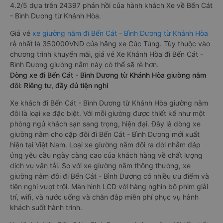
4.2/5 dựa trên 24397 phản hồi của hành khách Xe về Bến Cát
- Bình Dương từ Khánh Hòa.
Giá vé
xe giường nằm đi Bến Cát - Bình Dương từ Khánh Hòa
rẻ nhất là 350000VND của hãng xe Cúc Tùng. Tùy thuộc vào
chương trình khuyến mãi, giá vé Xe Khánh Hòa đi Bến Cát -
Bình Dương giường nằm này có thể sẽ rẻ hơn.
Dòng xe đi Bến Cát - Bình Dương từ Khánh Hòa giường nằm
đôi: Riêng tư, đầy đủ tiện nghi
Xe khách đi Bến Cát - Bình Dương từ Khánh Hòa giường nằm
đôi là loại xe đặc biệt. Với mỗi giường được thiết kế như một
phòng ngủ khách sạn sang trọng, hiện đại. Đây là dòng xe
giường nằm cho cặp đôi đi Bến Cát - Bình Dương mới xuất
hiện tại Việt Nam. Loại xe giường nằm đôi ra đời nhằm đáp
ứng yêu cầu ngày càng cao của khách hàng về chất lượng
dịch vụ vận tải. So với xe giường nằm thông thường, xe
giường nằm đôi đi Bến Cát - Bình Dương có nhiều ưu điểm và
tiện nghi vượt trội. Màn hình LCD với hàng nghìn bộ phim giải
trí, wifi, và nước uống và chăn đắp miễn phí phục vụ hành
khách suốt hành trình.