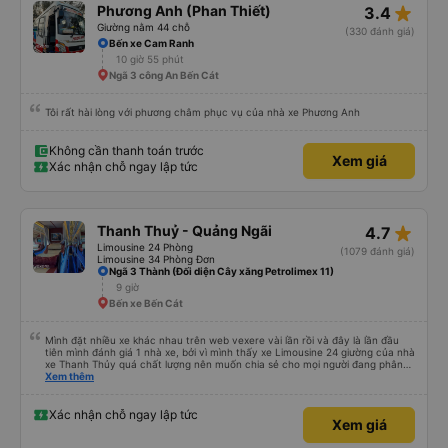
được đưa đến ga bằng xe buýt nhỏ. Họ cũng vận chuyển hàng hóa trong
star_rate
Phương Anh (Phan Thiết)
3.4
suốt chuyến đi, và có thể sẽ có những điểm dừng chân. Tôi khuyên bạn nên
chọn công ty này và đặt chỗ ngồi VIP.
Giường nằm 44 chỗ
(330 đánh giá)
Bến xe Cam Ranh
10 giờ 55 phút
Ngã 3 công An Bến Cát
Tôi rất hài lòng với phương châm phục vụ của nhà xe Phương Anh
Không cần thanh toán trước
Xem giá
Xác nhận chỗ ngay lập tức
star_rate
Thanh Thuỷ - Quảng Ngãi
4.7
Limousine 24 Phòng
(1079 đánh giá)
Limousine 34 Phòng Đơn
Ngã 3 Thành (Đối diện Cây xăng Petrolimex 11)
9 giờ
Bến xe Bến Cát
Mình đặt nhiều xe khác nhau trên web vexere vài lần rồi và đây là lần đầu
tiên mình đánh giá 1 nhà xe, bởi vì mình thấy xe Limousine 24 giường của nhà
xe Thanh Thủy quá chất lượng nên muốn chia sẻ cho mọi người đang phân
vân có nên đi hay không. - Giá vé: 600k/giường/1người. - Giờ giấc: mình đặt
Xem thêm
tuyến SG-QN 18h, nhà xe sẽ gọi cho mình vào sáng sớm ngày đi để xác
nhận, chiều sẽ nhắn tin nói địa điểm và giờ (17h45) có mặt tại BXMĐ để xe
trung chuyển ra chỗ xe lớn, chỗ này là xe đúng giờ lắm, nên nếu đến trễ thì
Xác nhận chỗ ngay lập tức
Xem giá
phải tự bắt grab ra chỗ xe lớn (hình như ngã tư bình phước). - Xe trung
chuyển chở mình tới chỗ cây xăng trên QL13 để chờ xe lớn tới rước, mình