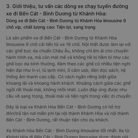
3. Giới thiệu, tư vấn các dòng xe chạy tuyến đường
xe đi Bến Cát - Bình Dương từ Khánh Hòa:
Dòng xe đi Bến Cát - Bình Dương từ Khánh Hòa limousine 9
chỗ vip, chất lượng cao: Tiện lợi, sang trọng
Là sản phẩm xe đi Bến Cát - Bình Dương từ Khánh Hòa
limousine 9 chỗ cải tiến từ xe 16 chỗ. Nội thất được làm lại với
các ghế bọc da chuẩn Châu Âu, không chỉ êm ái cho chuyến
hành trình xa, mà còn mát mẻ và không hề bị hầm bí như các
ghế bọc da bình thường. Kèm theo các ghế có nhiều tiện nghi
hiện đại như ti-vi, tủ lạnh mini, ổ cắm usb, đèn đọc sách, hệ
thống âm thanh cao cấp. Có vách ngăn riêng biệt giữa
khoang lái và khoang hành khách. Khoảng cách giữa các ghế
ngồi rất thoải mái, không nhồi nhét. Luôn đáp ứng được nhu
cầu về sang trọng, thoải mái và tiện nghi trong việc di chuyển.
Đây là loại xe Khánh Hòa Bến Cát - Bình Dương có hỗ trợ
đón/trả tận nơi miễn phí tại nội thành Khánh Hòa và nội thành
Bến Cát - Bình Dương, rất thuận tiện cho du khách.
Xe Khánh Hòa Bến Cát - Bình Dương limousine tốt nhất: Xe từ
Khánh Hòa đi Bến Cát - Bình Dương limousine được đánh giá