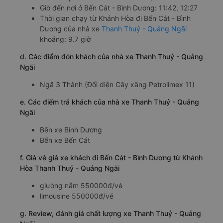
a. Giới thiệu xe Thanh Thuỷ - Quảng Ngãi
Với những khách hàng thường xuyên di chuyển trên
tuyến đường từ Khánh Hòa đi Bến Cát - Bình Dương thì
chắc hẳn sẽ biết đến hãng xe Thanh Thuỷ - Quảng Ngãi.
Chất lượng xe tốt, đội ngũ nhân viên nhiệt tình, thân thiện
là những điều bạn sẽ được trải nghiệm khi chọn đồng
hành cùng xe đi Bến Cát - Bình Dương từ Khánh Hòa.
Nhà xe đang từng bước hoàn thiện chất lượng dịch vụ.
Cam kết xuất bến đúng giờ, di chuyển đúng thời gian dự
kiến, đón/trả khách đúng địa điểm hẹn trước,... Mang đến
cho khách hàng những hành trình trọn vẹn nhất
b. Hình ảnh xe Thanh Thuỷ - Quảng Ngãi
c. Lộ trình, giờ khởi hành và giờ kết thúc của xe khách
Thanh Thuỷ - Quảng Ngãi
Giờ xuất phát ở Khánh Hòa: 02:00, 02:45
Giờ đến nơi ở Bến Cát - Bình Dương: 11:42, 12:27
Thời gian chạy từ Khánh Hòa đi Bến Cát - Bình
Dương của nhà xe
Thanh Thuỷ - Quảng Ngãi