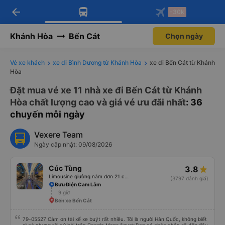
arrow_back
Tải app Vexere ngay!
Tải app Vexere
-30k
Mở app
Mở app
Nhận ưu đãi thành viên độc
-30k/ghế khi đặt vé máy bay qua
quyền
app
Khánh Hòa
Bến Cát
Chọn ngày
Vé xe khách
xe đi Bình Dương từ Khánh Hòa
xe đi Bến Cát từ Khánh
Hòa
Đặt mua vé xe 11 nhà xe đi Bến Cát từ Khánh
Hòa chất lượng cao và giá vé ưu đãi nhất
: 36
chuyến mỗi ngày
Vexere Team
Ngày cập nhật: 09/08/2026
Cúc Tùng
3.8
Limousine giường nằm đơn 21 chỗ (WC)
(3797 đánh giá)
Bưu Điện Cam Lâm
9 giờ
Bến xe Bến Cát
79-05527 Cảm ơn tài xế xe buýt rất nhiều. Tôi là người Hàn Quốc, không biết