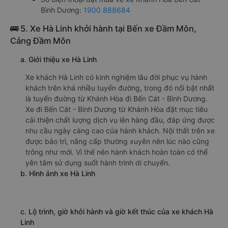
Bến xe Bến Cát
f. Giá vé giá xe khách đi Bến Cát - Bình Dương từ Khánh
Hòa Khang Thịnh
giường nằm 550000đ/vé
limousine 550000đ/vé
g. Review, đánh giá chất lượng xe Khang Thịnh
Nhà xe Khang Thịnh được đánh giá với số điểm trung bình
là 4.3/5 dựa trên 2260 đánh giá của khách hàng đã trải
nghiệm dịch vụ của nhà xe này.
h. Thông tin liên hệ, đặt mua vé xe khách từ Khánh Hòa đi
Bến Cát - Bình Dương Khang Thịnh
Văn phòng xe Khang Thịnh ở Khánh Hòa:
Xem địa chỉ văn phòng nhà xe Khang Thịnh:
https://vexere.com/vi-VN/xe-khang-thinh
Số điện thoại đặt mua vé xe Khánh Hòa Bến Cát -
Bình Dương:
1900 888684
🚌 5. Xe Hà Linh khởi hành tại Bến xe Đầm Môn,