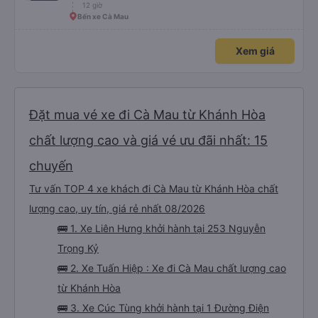
12 giờ
chưa biết cách thực hiện, hãy xem Google Maps hoạt động như thế nào,
&quot;B Bạn bị sao vậy?&quot; Chuyện gì xảy ra với bạn vậy?&quot; Bây giờ
Bến xe Cà Mau
là 2:30 và tôi đang nói về nó. ạn bằng xe bu lông Limousine. Tôi nghĩ tài xế
đã giúp tôi vì nhìn tôi quá ngu ngốc. Tôi vẫn đang nghĩ rằng sẽ rất nguy hiểm
nếu không có tài xế... Cảm ơn các bạn rất nhiều.
Xem giá
Đặt mua vé xe đi Cà Mau từ Khánh Hòa
chất lượng cao và giá vé ưu đãi nhất: 15
chuyến
Tư vấn TOP 4 xe khách đi Cà Mau từ Khánh Hòa chất
lượng cao, uy tín, giá rẻ nhất 08/2026
🚌 1. Xe Liên Hưng khởi hành tại 253 Nguyễn
Trọng Kỷ
🚌 2. Xe Tuấn Hiệp : Xe đi Cà Mau chất lượng cao
từ Khánh Hòa
🚌 3. Xe Cúc Tùng khởi hành tại 1 Đường Điện