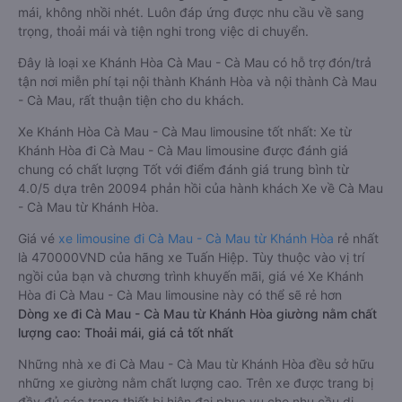
mái, không nhồi nhét. Luôn đáp ứng được nhu cầu về sang
trọng, thoải mái và tiện nghi trong việc di chuyển.
Đây là loại xe Khánh Hòa Cà Mau - Cà Mau có hỗ trợ đón/trả
tận nơi miễn phí tại nội thành Khánh Hòa và nội thành Cà Mau
- Cà Mau, rất thuận tiện cho du khách.
Xe Khánh Hòa Cà Mau - Cà Mau limousine tốt nhất: Xe từ
Khánh Hòa đi Cà Mau - Cà Mau limousine được đánh giá
chung có chất lượng Tốt với điểm đánh giá trung bình từ
4.0/5 dựa trên 20094 phản hồi của hành khách Xe về Cà Mau
- Cà Mau từ Khánh Hòa.
Giá vé
xe limousine đi Cà Mau - Cà Mau từ Khánh Hòa
rẻ nhất
là 470000VND của hãng xe Tuấn Hiệp. Tùy thuộc vào vị trí
ngồi của bạn và chương trình khuyến mãi, giá vé Xe Khánh
Hòa đi Cà Mau - Cà Mau limousine này có thể sẽ rẻ hơn
Dòng xe đi Cà Mau - Cà Mau từ Khánh Hòa giường nằm chất
lượng cao: Thoải mái, giá cả tốt nhất
Những nhà xe đi Cà Mau - Cà Mau từ Khánh Hòa đều sở hữu
những xe giường nằm chất lượng cao. Trên xe được trang bị
đầy đủ các trang thiết bị hiện đại phục vụ cho nhu cầu di