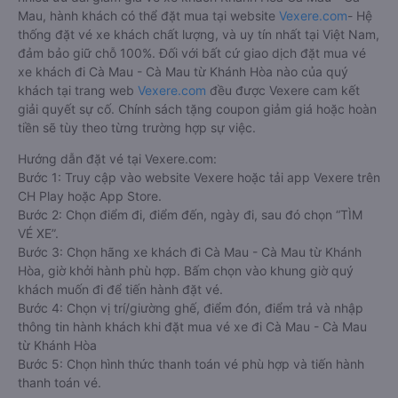
Mau, hành khách có thể đặt mua tại website
Vexere.com
- Hệ
thống đặt vé xe khách chất lượng, và uy tín nhất tại Việt Nam,
đảm bảo giữ chỗ 100%. Đối với bất cứ giao dịch đặt mua vé
xe khách đi Cà Mau - Cà Mau từ Khánh Hòa nào của quý
khách tại trang web
Vexere.com
đều được Vexere cam kết
giải quyết sự cố. Chính sách tặng coupon giảm giá hoặc hoàn
tiền sẽ tùy theo từng trường hợp sự việc.
Hướng dẫn đặt vé tại Vexere.com:
Bước 1: Truy cập vào website Vexere hoặc tải app Vexere trên
CH Play hoặc App Store.
Bước 2: Chọn điểm đi, điểm đến, ngày đi, sau đó chọn “TÌM
VÉ XE”.
Bước 3: Chọn hãng xe khách đi Cà Mau - Cà Mau từ Khánh
Hòa, giờ khởi hành phù hợp. Bấm chọn vào khung giờ quý
khách muốn đi để tiến hành đặt vé.
Bước 4: Chọn vị trí/giường ghế, điểm đón, điểm trả và nhập
thông tin hành khách khi đặt mua vé xe đi Cà Mau - Cà Mau
từ Khánh Hòa
Bước 5: Chọn hình thức thanh toán vé phù hợp và tiến hành
thanh toán vé.