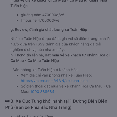
f. Giá vé giá xe khách đi Cà Mau - Cà Mau từ Khánh Hòa
Tuấn Hiệp
giường nằm 470000đ/vé
limousine 470000đ/vé
g. Review, đánh giá chất lượng xe Tuấn Hiệp
Nhà xe Tuấn Hiệp được đánh giá với số điểm trung bình là
4.1/5 dựa trên 1659 đánh giá của khách hàng đã trải
nghiệm dịch vụ của nhà xe này.
h. Thông tin liên hệ, đặt mua vé xe khách từ Khánh Hòa đi
Cà Mau - Cà Mau Tuấn Hiệp
Văn phòng xe Tuấn Hiệp ở Khánh Hòa:
Xem địa chỉ văn phòng nhà xe Tuấn Hiệp:
https://vexere.com/vi-VN/xe-tuan-hiep
Số điện thoại đặt mua vé xe Khánh Hòa Cà Mau - Cà
Mau:
1900 888684
🚌 3. Xe Cúc Tùng khởi hành tại 1 Đường Điện Biên
Phủ (Bến xe Phía Bắc Nha Trang)
a. Giới thiệu xe Cúc Tùng