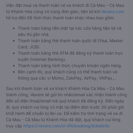
Việc đặt mua và thanh toán vé xe khách đi Cà Mau - Cà Mau
từ Khánh Hòa cũng vô cùng đơn giản, tiện lợi khi
Vexere.com
hỗ trợ đến 06 hình thức thanh toán khác nhau bao gồm:
Thanh toán bằng tiền mặt tại các cửa hàng tiện lợi và
siêu thị gần nhà.
Thanh toán bằng thẻ thanh toán quốc tế (Visa, Master
Card, JCB).
Thanh toán bằng thẻ ATM đã đăng ký thanh toán trực
tuyến (Internet Banking).
Thanh toán bằng hình thức chuyển khoản ngân hàng.
Bên cạnh đó, quý khách cũng có thể thanh toán vé
thông qua các ví Momo, ZaloPay, AirPay, VNPay,…
Sau khi thanh toán vé xe khách Khánh Hòa Cà Mau - Cà Mau
thành công, Vexere sẽ gửi tin nhắn/email xác nhận thành công
đến số điện thoại/email mà quý khách đã đăng ký. Đến ngày
đi, quý khách vui lòng có mặt tại điểm đón trước 30 phút giờ
khởi hành để chuẩn bị lên xe. Để kiểm tra tình trạng vé xe đi
Cà Mau - Cà Mau từ Khánh Hòa đã đặt, quý khách vui lòng
truy cập
https://vexere.com/vi-VN/booking/ticketinfo