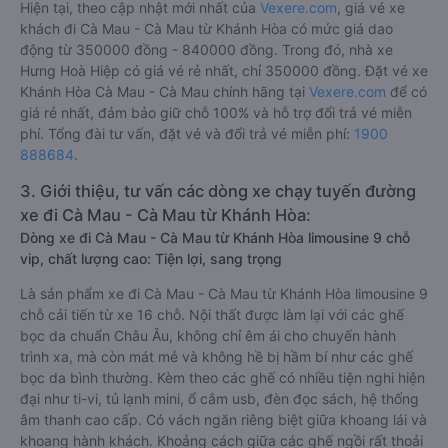
Hiện tại, theo cập nhật mới nhất của
Vexere.com
, giá vé xe
khách đi Cà Mau - Cà Mau từ Khánh Hòa có mức giá dao
động từ 350000 đồng - 840000 đồng. Trong đó, nhà xe
Hưng Hoà Hiệp có giá vé rẻ nhất, chỉ 350000 đồng. Đặt vé xe
Khánh Hòa Cà Mau - Cà Mau chính hãng tại
Vexere.com
để có
giá rẻ nhất, đảm bảo giữ chỗ 100% và hỗ trợ đổi trả vé miễn
phí. Tổng đài tư vấn, đặt vé và đổi trả vé miễn phí:
1900
888684
.
3. Giới thiệu, tư vấn các dòng xe chạy tuyến đường
xe đi Cà Mau - Cà Mau từ Khánh Hòa:
Dòng xe đi Cà Mau - Cà Mau từ Khánh Hòa limousine 9 chỗ
vip, chất lượng cao: Tiện lợi, sang trọng
Là sản phẩm xe đi Cà Mau - Cà Mau từ Khánh Hòa limousine 9
chỗ cải tiến từ xe 16 chỗ. Nội thất được làm lại với các ghế
bọc da chuẩn Châu Âu, không chỉ êm ái cho chuyến hành
trình xa, mà còn mát mẻ và không hề bị hầm bí như các ghế
bọc da bình thường. Kèm theo các ghế có nhiều tiện nghi hiện
đại như ti-vi, tủ lạnh mini, ổ cắm usb, đèn đọc sách, hệ thống
âm thanh cao cấp. Có vách ngăn riêng biệt giữa khoang lái và
khoang hành khách. Khoảng cách giữa các ghế ngồi rất thoải