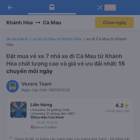
arrow_back
Tải app Vexere ngay!
Tải app Vexere
-30k
Mở app
Mở app
Nhận ưu đãi thành viên độc
-30k/ghế khi đặt vé máy bay qua
quyền
app
Khánh Hòa
Cà Mau
Chọn ngày
Vé xe khách
xe đi Cà Mau từ Khánh Hòa
xe đi Cà Mau từ Khánh
Hòa
Đặt mua vé xe 7 nhà xe đi Cà Mau từ Khánh
Hòa chất lượng cao và giá vé ưu đãi nhất
: 15
chuyến mỗi ngày
Vexere Team
Ngày cập nhật: 08/08/2026
Liên Hưng
4.2
Limousine 34 giường (mới)
(14638 đánh giá)
Limousine 21 phòng đơn (WC)
Bưu điện Cam Ranh
16 giờ 30 phút
Bến xe Cà Mau
Chúng tôi đặt vé không cần thanh toán cho chặng Nha Trang - Đà Nẵng (rất