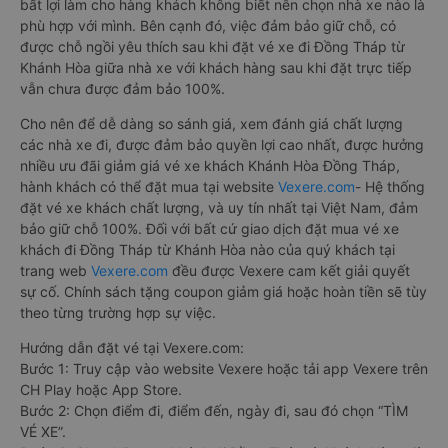
bất lợi làm cho hàng khách không biết nên chọn nhà xe nào là
phù hợp với mình. Bên cạnh đó, việc đảm bảo giữ chỗ, có
được chỗ ngồi yêu thích sau khi đặt vé xe đi Đồng Tháp từ
Khánh Hòa giữa nhà xe với khách hàng sau khi đặt trực tiếp
vẫn chưa được đảm bảo 100%.
Cho nên để dễ dàng so sánh giá, xem đánh giá chất lượng
các nhà xe đi, được đảm bảo quyền lợi cao nhất, được hưởng
nhiều ưu đãi giảm giá vé xe khách Khánh Hòa Đồng Tháp,
hành khách có thể đặt mua tại website
Vexere.com
- Hệ thống
đặt vé xe khách chất lượng, và uy tín nhất tại Việt Nam, đảm
bảo giữ chỗ 100%. Đối với bất cứ giao dịch đặt mua vé xe
khách đi Đồng Tháp từ Khánh Hòa nào của quý khách tại
trang web
Vexere.com
đều được Vexere cam kết giải quyết
sự cố. Chính sách tặng coupon giảm giá hoặc hoàn tiền sẽ tùy
theo từng trường hợp sự việc.
Hướng dẫn đặt vé tại Vexere.com:
Bước 1: Truy cập vào website Vexere hoặc tải app Vexere trên
CH Play hoặc App Store.
Bước 2: Chọn điểm đi, điểm đến, ngày đi, sau đó chọn “TÌM
VÉ XE”.