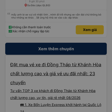
9 giờ 30 phút
Sa Đéc (dọc QL80)
mấy anh lơ xe vui vẻ nhiệt tình , mình đi trễ nhưng xe vẫn đợi chứ không bỏ
như những xe khác . Sẽ ủng hộ nhà xe vào các dịp khác
Không cần thanh toán trước
Xem giá
Xác nhận chỗ ngay lập tức
Xem thêm chuyến
Đặt mua vé xe đi Đồng Tháp từ Khánh Hòa
chất lượng cao và giá vé ưu đãi nhất: 23
chuyến
Tư vấn TOP 3 xe khách đi Đồng Tháp từ Khánh Hòa
chất lượng cao, uy tín, giá rẻ nhất 08/2026
🚌 1. Xe Bốn Luyện Express khởi hành tại Quốc Lộ
1A