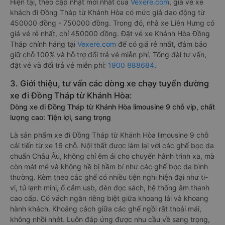
Hiện tại, theo cập nhật mới nhất của
Vexere.com
, giá vé xe
khách đi Đồng Tháp từ Khánh Hòa có mức giá dao động từ
450000 đồng - 750000 đồng. Trong đó, nhà xe Liên Hưng có
giá vé rẻ nhất, chỉ 450000 đồng. Đặt vé xe Khánh Hòa Đồng
Tháp chính hãng tại
Vexere.com
để có giá rẻ nhất, đảm bảo
giữ chỗ 100% và hỗ trợ đổi trả vé miễn phí. Tổng đài tư vấn,
đặt vé và đổi trả vé miễn phí:
1900 888684
.
3. Giới thiệu, tư vấn các dòng xe chạy tuyến đường
xe đi Đồng Tháp từ Khánh Hòa:
Dòng xe đi Đồng Tháp từ Khánh Hòa limousine 9 chỗ vip, chất
lượng cao: Tiện lợi, sang trọng
Là sản phẩm xe đi Đồng Tháp từ Khánh Hòa limousine 9 chỗ
cải tiến từ xe 16 chỗ. Nội thất được làm lại với các ghế bọc da
chuẩn Châu Âu, không chỉ êm ái cho chuyến hành trình xa, mà
còn mát mẻ và không hề bị hầm bí như các ghế bọc da bình
thường. Kèm theo các ghế có nhiều tiện nghi hiện đại như ti-
vi, tủ lạnh mini, ổ cắm usb, đèn đọc sách, hệ thống âm thanh
cao cấp. Có vách ngăn riêng biệt giữa khoang lái và khoang
hành khách. Khoảng cách giữa các ghế ngồi rất thoải mái,
không nhồi nhét. Luôn đáp ứng được nhu cầu về sang trọng,