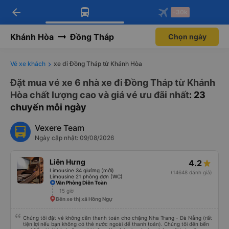
arrow_back
Tải app Vexere ngay!
Tải app Vexere
-30k
Mở app
Mở app
Nhận ưu đãi thành viên độc
-30k/ghế khi đặt vé máy bay qua
quyền
app
Khánh Hòa
Đồng Tháp
Chọn ngày
Vé xe khách
xe đi Đồng Tháp từ Khánh Hòa
Đặt mua vé xe 6 nhà xe đi Đồng Tháp từ Khánh
Hòa chất lượng cao và giá vé ưu đãi nhất
: 23
chuyến mỗi ngày
Vexere Team
Ngày cập nhật: 09/08/2026
Liên Hưng
4.2
Limousine 34 giường (mới)
(14648 đánh giá)
Limousine 21 phòng đơn (WC)
Văn Phòng Diên Toàn
15 giờ
Bến xe thị xã Hồng Ngự
Chúng tôi đặt vé không cần thanh toán cho chặng Nha Trang - Đà Nẵng (rất
tiện lợi nếu bạn không có thẻ nước ngoài để thanh toán). Chúng tôi đến bến