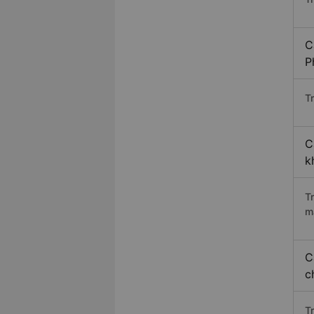
C
P
Tr
C
k
T
m
C
c
T