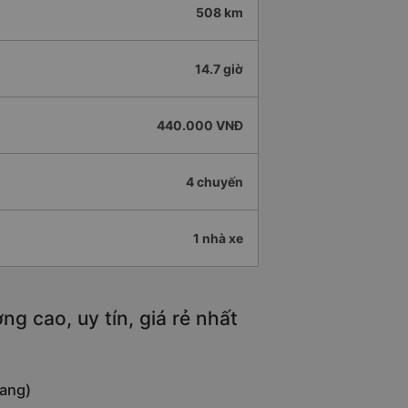
508 km
14.7 giờ
440.000 VNĐ
4 chuyến
1 nhà xe
 cao, uy tín, giá rẻ nhất
rang)