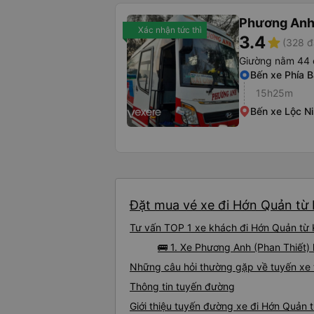
Phương Anh 
Xác nhận tức thì
3.4
star
(328 đ
Giường nằm 44 
Bến xe Phía 
15h25m
Bến xe Lộc N
Đặt mua vé xe đi Hớn Quản từ 
Tư vấn TOP 1 xe khách đi Hớn Quản từ K
🚌 1. Xe Phương Anh (Phan Thiết)
Những câu hỏi thường gặp về tuyến xe
Thông tin tuyến đường
Giới thiệu tuyến đường xe đi Hớn Quản 