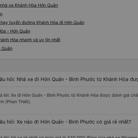
iá nhà xe Khánh Hòa Hớn Quản
ản
e chạy tuyến đường Khánh Hòa đi Hớn Quản
Hòa - Hớn Quản
hánh Hòa nhanh và uy tín nhất
n Quản
âu hỏi: Nhà xe đi Hớn Quản - Bình Phước từ Khánh Hòa đượ
rả lời: Xe đi Hớn Quản - Bình Phước từ Khánh Hòa được đánh giá chấ
nh (Phan Thiết).
âu hỏi: Xe nào đi Hớn Quản - Bình Phước có giá rẻ nhất?
rả lời: Vé xe rẻ nhất có mức giá là 430.000 đồng của nhà xe Phương