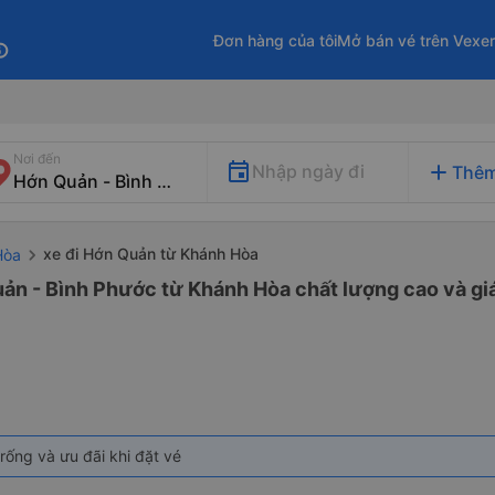
Đơn hàng của tôi
Mở bán vé trên Vexe
fo
Nơi đến
add
Nhập ngày đi
Thêm
xe đi Hớn Quản từ Khánh Hòa
Hòa
uản - Bình Phước từ Khánh Hòa chất lượng cao và giá
rống và ưu đãi khi đặt vé