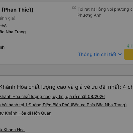
(Phan Thiết)
Tôi rất hài lòng với phương
Phương Anh
ánh giá)
chỗ
Bắc Nha Trang
KH
inh
keyboard_arrow_down
Thông tin chi tiết
Khánh Hòa chất lượng cao và giá vé ưu đãi nhất: 4 c
hánh Hòa chất lượng cao, uy tín, giá rẻ nhất 08/2026
 khởi hành tại 1 Đường Điện Biên Phủ (Bến xe Phía Bắc Nha Trang)
 từ Khánh Hòa đi Hớn Quản
từ Khánh Hòa