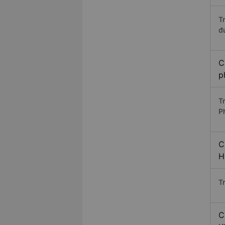
T
đ
C
p
T
P
C
H
T
C