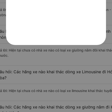
rả lời: Tạm thời chưa đủ review để đánh giá có nhà xe đi Hớn Quản 
ường này có chất lượng xuất sắc.
âu hỏi: Có loại xe Khánh Hòa Hớn Quản - Bình Phước dành 
hòng đôi không?
rả lời: Hiện tại chưa có nhà xe nào có loại xe giường nằm đôi khai t
hước.
âu hỏi: Các hãng xe nào khai thác dòng xe Limousine đi H
òa?
rả lời: Hiện tại chưa có nhà xe nào có loại xe limousine khai thác t
âu hỏi: Các hãng xe nào khai thác dòng xe giường nằm đi 