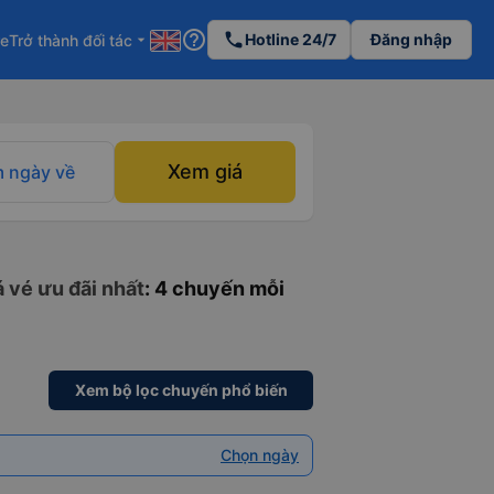
help_outline
phone
Hotline 24/7
Đăng nhập
re
Trở thành đối tác
arrow_drop_down
Xem giá
 ngày về
 vé ưu đãi nhất
: 4 chuyến mỗi
Xem bộ lọc chuyến phổ biến
Chọn ngày