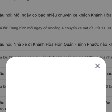
âu hỏi: Mỗi ngày có bao nhiêu chuyến xe khách Khánh Hòa
rả lời: Trung bình mỗi ngày có khoảng 4 chuyến xe bắt đầu từ 11:00
âu hỏi: Nhà xe đi Khánh Hòa Hớn Quản - Bình Phước nào k
rả lời: Chuyến xe có giờ xuất phát sớm nhất vào lúc 11:00 là của nh
âu hỏi: Nhà xe đi Hớn Quản - Bình Phước từ Khánh Hòa nào
rả lời: Chuyến xe có giờ xuất phát trễ (muộn) nhất là vào lúc 13:00 
âu hỏi: Review xe đi Hớn Quản - Bình Phước từ Khánh Hòa n
ao cấp nhất?