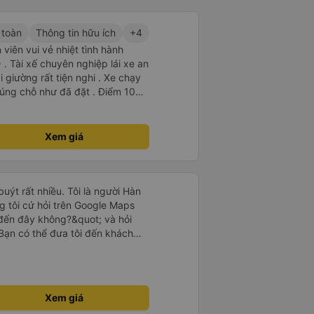
ơn sang đôi xong còn note là
 phòng đôi mà nằm một thì mỗi
 toàn
Thông tin hữu ích
+4
e khách nhưng đủ để đánh giá
viên vui vẻ nhiệt tình hành
. Tài xế chuyên nghiệp lái xe an
i giường rất tiện nghi . Xe chạy
úng chỗ như đã đặt . Điểm 10
Xem giá
uýt rất nhiều. Tôi là người Hàn
g tôi cứ hỏi trên Google Maps
đến đây không?&quot; và hỏi
Bạn có thể đưa tôi đến khách
uot; Nhưng tài xế đã quan tâm.
 lúc 2h30 sáng và được thông
 tôi ngủ thêm, đợi ở trạm xăng
khách sạn bằng xe limousine vào
Xem giá
tôi nghĩ tài xế đã giúp tôi. Nếu