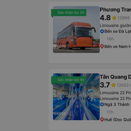
Phương Tra
Xác nhận tức thì
4.8
star
(3966 
Limousine giườ
Bến xe Đà Lạ
16h
Bến xe Nam 
Tân Quang 
Xác nhận tức thì
3.7
star
(3002 
Limousine 22 Ph
Limousine 22 P
Ngã 3 Thành
11h
Huế (Dọc Quố