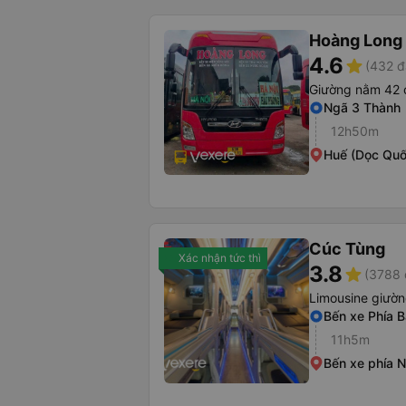
Hoàng Long 
4.6
star
(432 đ
Giường nằm 42 
Ngã 3 Thành
12h50m
Huế (Dọc Quố
Cúc Tùng
Xác nhận tức thì
3.8
star
(3788 
Limousine giườ
Bến xe Phía 
11h5m
Bến xe phía 