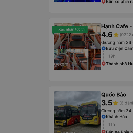
Bến xe phía 
Hạnh Cafe -
Xác nhận tức thì
4.6
star
(9222 
Giường nằm 36 
Bưu điện Ca
19h
Thành phố H
Quốc Bảo
3.5
star
(6 đán
Giường nằm 34 
Khánh Hòa
11h
Bến Xe Phía 