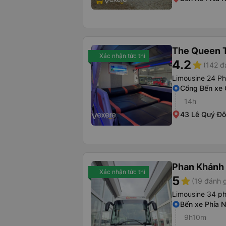
The Queen T
Xác nhận tức thì
4.2
star
(142 đ
Limousine 24 P
Cổng Bến xe
14h
43 Lê Quý Đ
Phan Khánh
Xác nhận tức thì
5
star
(19 đánh g
Limousine 34 p
Bến xe Phía 
9h10m