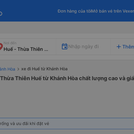
Đơn hàng của tôi
Mở bán vé trên Vexe
fo
Nơi đến
add
Nhập ngày đi
Thêm
xe đi Huế từ Khánh Hòa
hánh Hòa
 Thừa Thiên Huế từ Khánh Hòa chất lượng cao và giá
rống và ưu đãi khi đặt vé