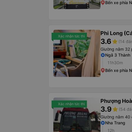
Bến xe phía 
Phi Long (C
Xác nhận tức thì
3.6
star
(14 đá
Giường nằm 32 
Ngã 3 Thành
11h30m
Bến xe phía 
Phượng Ho
Xác nhận tức thì
3.9
star
(54 đá
Giường nằm 40 
Nha Trang
12h