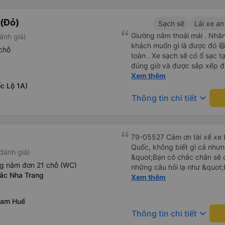
iu còn đổi cho mình phòng đ
(một mình) yêu luôn. Nhưng
(Đỏ)
Sạch sẽ
Lái xe an
lần xe rẽ 1 cái là ✈️ Ít đi x
Giường nằm thoải mái . Nhân 
ánh giá)
10/10.
khách muốn gì là được đó 😆 
chỗ
toàn . Xe sạch sẽ có ổ sạc tạ
đúng giờ và được sắp xếp đ
cho hoàng long đỏ 👍
Xem thêm
c Lộ 1A)
keyboard_arrow_down
Thông tin chi tiết
79-05527 Cảm ơn tài xế xe b
Quốc, không biết gì cả nhưn
đánh giá)
&quot;Bạn có chắc chắn sẽ 
ng nằm đơn 21 chỗ (WC)
những câu hỏi lạ như &quot;
Bắc Nha Trang
sạn của chúng tôi không?&q
Xem thêm
của mọi thứ. Vốn dĩ tôi đến
báo lúc đó nhưng tài xế bảo
Nam Huế
và thậm chí còn đón tôi tại 
keyboard_arrow_down
Thông tin chi tiết
buổi sáng. ngu ngốc đến mức 