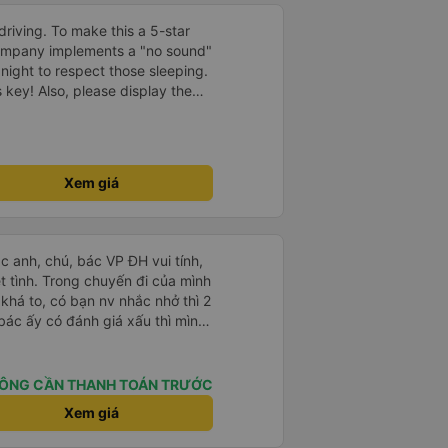
driving. To make this a 5-star
company implements a "no sound"
 night to respect those sleeping.
is key! Also, please display the
e the cabin for convenience. I
------ ​ Xe chất
t an toàn. Để dịch vụ hoàn hảo
 quy định rõ ràng về việc giữ im
Xem giá
ại) vào ban đêm để tránh làm
 Ngoài ra, nhà xe nên dán sẵn
 hành khách dễ dàng sử dụng.
à xe trong tương lai!
ác anh, chú, bác VP ĐH vui tính,
 chuyến đi của mình
 khá to, có bạn nv nhắc nhở thì 2
bác ấy có đánh giá xấu thì mình
hở rất đúng. 2 bác nói rất to. To
c câu chuyện các bác nói với
 ấy
ÔNG CẦN THANH TOÁN TRƯỚC
ng bạn ấy nha. Nếu bạn ấy bị trừ
Xem giá
ủa mình, mình hỗ trợ ạ. Số mình
 16/1. À các bạn nữ lễ tân xinh