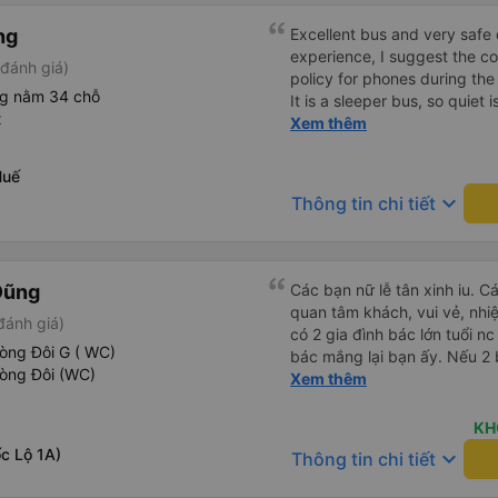
ng
Excellent bus and very safe 
experience, I suggest the 
đánh giá)
policy for phones during the
ng nằm 34 chỗ
It is a sleeper bus, so quiet 
t
Wi-Fi password clearly insid
Xem thêm
would definitely ride with them again! --------
lượng tốt và tài xế lái xe rấ
Huế
hơn, tôi góp ý nhà xe nên có
keyboard_arrow_down
Thông tin chi tiết
lặng (tắt âm thanh điện tho
phiền hành khách khác ngủ.
mật khẩu Wi-Fi trong xe để
Tôi vẫn sẽ tiếp tục ủng hộ nh
Dũng
Các bạn nữ lễ tân xinh iu. C
quan tâm khách, vui vẻ, nhiệt tình. Trong
đánh giá)
có 2 gia đình bác lớn tuổi nc
òng Đôi G ( WC)
bác mắng lại bạn ấy. Nếu 2 
hòng Đôi (WC)
ngược lại nha. Bạn ấy nhắc n
Xem thêm
đến lỗi mình ngủ còn mơ đượ
nhau xuất hiện trong giấc mơ của mình luôn. Nên nếu bạn
KH
bị phản ánh thì đừng trừ lươ
c Lộ 1A)
keyboard_arrow_down
Thông tin chi tiết
thì bảo bạn ấy liên hệ sđt c
đuôi 666, chuyến ĐH-NT ngày