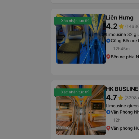
Liên Hưng
Xác nhận tức thì
4.2
star
(14636
Limousine 32 g
Cổng Bến xe 
12h45m
Bến xe phía 
HK BUSLINE
Xác nhận tức thì
4.7
star
(3298 
Limousine giườ
Văn Phòng Nh
12h
Văn phòng H