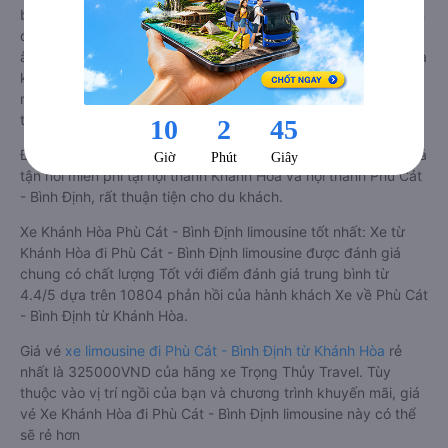
bọc da bình thường. Kèm theo các ghế có nhiều tiện nghi hiện
đại như ti-vi, tủ lạnh mini, ổ cắm usb, đèn đọc sách, hệ thống
âm thanh cao cấp. Có vách ngăn riêng biệt giữa khoang lái và
khoang hành khách. Khoảng cách giữa các ghế ngồi rất thoải
mái, không nhồi nhét. Luôn đáp ứng được nhu cầu về sang
trọng, thoải mái và tiện nghi trong việc di chuyển.
Đây là loại xe Khánh Hòa Phù Cát - Bình Định có hỗ trợ đón/trả
tận nơi miễn phí tại nội thành Khánh Hòa và nội thành Phù Cát
- Bình Định, rất thuận tiện cho du khách.
Xe Khánh Hòa Phù Cát - Bình Định limousine tốt nhất: Xe từ
Khánh Hòa đi Phù Cát - Bình Định limousine được đánh giá
chung có chất lượng Tốt với điểm đánh giá trung bình từ
4.4/5 dựa trên 10804 phản hồi của hành khách Xe về Phù Cát
- Bình Định từ Khánh Hòa.
Giá vé
xe limousine đi Phù Cát - Bình Định từ Khánh Hòa
rẻ
nhất là 325000VND của hãng xe Trọng Thủy Travel. Tùy
thuộc vào vị trí ngồi của bạn và chương trình khuyến mãi, giá
vé Xe Khánh Hòa đi Phù Cát - Bình Định limousine này có thể
sẽ rẻ hơn