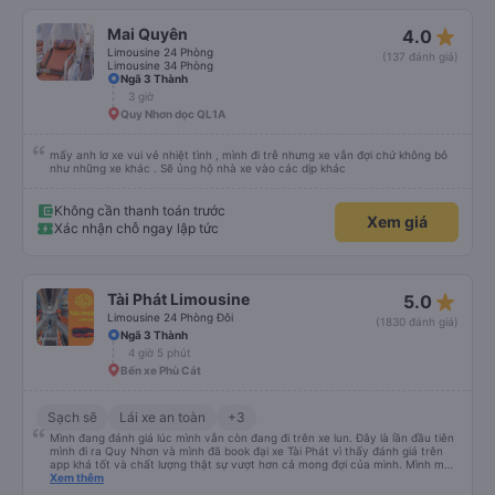
chuyến đi trước của tôi vào tuần trước, không có điểm dừng nghỉ đêm nào
cho đến khoảng 8:00 sáng, điều này khá khó chịu. Có vẻ như lịch trình phụ
star_rate
Mai Quyên
4.0
thuộc vào tài xế, và tôi thực sự hy vọng các điểm dừng sẽ được bố trí đều
đặn hơn trong tương lai. Nhìn chung, tôi hài lòng và sẽ tiếp tục sử dụng dịch
Limousine 24 Phòng
(137 đánh giá)
vụ xe buýt giường nằm của công ty này cho các chuyến công tác, vì đây
Limousine 34 Phòng
vẫn là một trong những lựa chọn xe buýt giường nằm thoải mái nhất trên
Ngã 3 Thành
tuyến đường này. Tôi thực sự hy vọng rằng trong tương lai các tài xế sẽ
3 giờ
dừng xe thường xuyên theo lịch trình, đặc biệt là vì tôi dự định sẽ đi tuyến
Quy Nhơn dọc QL1A
đường này một lần nữa vào tuần tới.
mấy anh lơ xe vui vẻ nhiệt tình , mình đi trễ nhưng xe vẫn đợi chứ không bỏ
như những xe khác . Sẽ ủng hộ nhà xe vào các dịp khác
Không cần thanh toán trước
Xem giá
Xác nhận chỗ ngay lập tức
star_rate
Tài Phát Limousine
5.0
Limousine 24 Phòng Đôi
(1830 đánh giá)
Ngã 3 Thành
4 giờ 5 phút
Bến xe Phù Cát
Sạch sẽ
Lái xe an toàn
+3
Mình đang đánh giá lúc mình vẫn còn đang đi trên xe lun. Đây là lần đầu tiên
mình đi ra Quy Nhơn và mình đã book đại xe Tài Phát vì thấy đánh giá trên
app khá tốt và chất lượng thật sự vượt hơn cả mong đợi của mình. Mình mua
giường đôi và vừa đủ cho 2 người. Nhân viên của nhà xe phải nói là siêu nhiệt
Xem thêm
tình và dễ thương. Trước chuyến đi mình có gọi cho bên tổng đài thì anh