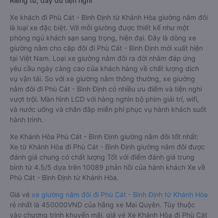
Riêng tư, đầy đủ tiện nghi
Xe khách đi Phù Cát - Bình Định từ Khánh Hòa giường nằm đôi
là loại xe đặc biệt. Với mỗi giường được thiết kế như một
phòng ngủ khách sạn sang trọng, hiện đại. Đây là dòng xe
giường nằm cho cặp đôi đi Phù Cát - Bình Định mới xuất hiện
tại Việt Nam. Loại xe giường nằm đôi ra đời nhằm đáp ứng
yêu cầu ngày càng cao của khách hàng về chất lượng dịch
vụ vận tải. So với xe giường nằm thông thường, xe giường
nằm đôi đi Phù Cát - Bình Định có nhiều ưu điểm và tiện nghi
vượt trội. Màn hình LCD với hàng nghìn bộ phim giải trí, wifi,
và nước uống và chăn đắp miễn phí phục vụ hành khách suốt
hành trình.
Xe Khánh Hòa Phù Cát - Bình Định giường nằm đôi tốt nhất:
Xe từ Khánh Hòa đi Phù Cát - Bình Định giường nằm đôi được
đánh giá chung có chất lượng Tốt với điểm đánh giá trung
bình từ 4.5/5 dựa trên 10089 phản hồi của hành khách Xe về
Phù Cát - Bình Định từ Khánh Hòa.
Giá vé
xe giường nằm đôi đi Phù Cát - Bình Định từ Khánh Hòa
rẻ nhất là 450000VND của hãng xe Mai Quyên. Tùy thuộc
vào chương trình khuyến mãi, giá vé Xe Khánh Hòa đi Phù Cát