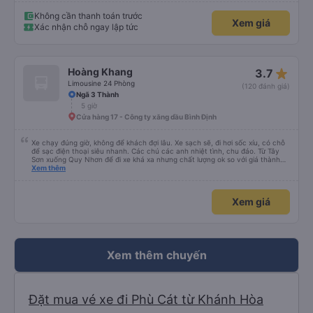
nhân viên hỗ trợ mình nói chuyện siêu nhẹ nhàng và vui vẻ . Lúc mình lên xe
trung chuyển và lên xe lớn thì luôn hỗ trợ xách vali giùm tụi mình. Trên xe thì
Không cần thanh toán trước
Xem giá
có cả bánh và sữa miễn phí cho khách còn chuẩn bị cả thuốc say xe, dép,
Xác nhận chỗ ngay lập tức
mền, gối và đặc biệt là có gối ôm. Nchung là phải chấm nhà xe 10 sao mới
đủ !!!
star_rate
Hoàng Khang
3.7
Limousine 24 Phòng
(120 đánh giá)
Ngã 3 Thành
5 giờ
Cửa hàng 17 - Công ty xăng dầu Bình Định
Xe chạy đúng giờ, không để khách đợi lâu. Xe sạch sẽ, đi hơi sốc xíu, có chỗ
để sạc điện thoại siêu nhanh. Các chú các anh nhiệt tình, chu đáo. Từ Tây
Sơn xuống Quy Nhơn để đi xe khá xa nhưng chất lượng ok so với giá thành
chung.
Xem thêm
Xem giá
Xem thêm chuyến
Đặt mua vé xe đi Phù Cát từ Khánh Hòa