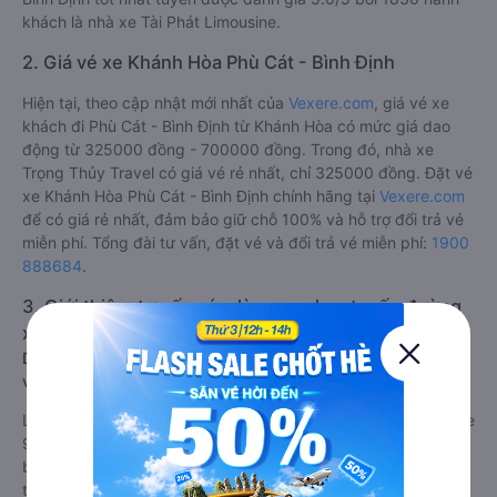
khách là nhà xe Tài Phát Limousine.
2. Giá vé xe Khánh Hòa Phù Cát - Bình Định
Hiện tại, theo cập nhật mới nhất của
Vexere.com
, giá vé xe
khách đi Phù Cát - Bình Định từ Khánh Hòa có mức giá dao
động từ 325000 đồng - 700000 đồng. Trong đó, nhà xe
Trọng Thủy Travel có giá vé rẻ nhất, chỉ 325000 đồng. Đặt vé
xe Khánh Hòa Phù Cát - Bình Định chính hãng tại
Vexere.com
để có giá rẻ nhất, đảm bảo giữ chỗ 100% và hỗ trợ đổi trả vé
miễn phí. Tổng đài tư vấn, đặt vé và đổi trả vé miễn phí:
1900
888684
.
3. Giới thiệu, tư vấn các dòng xe chạy tuyến đường
xe đi Phù Cát - Bình Định từ Khánh Hòa:
Dòng xe đi Phù Cát - Bình Định từ Khánh Hòa limousine 9 chỗ
vip, chất lượng cao: Tiện lợi, sang trọng
Là sản phẩm xe đi Phù Cát - Bình Định từ Khánh Hòa limousine
9 chỗ cải tiến từ xe 16 chỗ. Nội thất được làm lại với các ghế
bọc da chuẩn Châu Âu, không chỉ êm ái cho chuyến hành
trình xa, mà còn mát mẻ và không hề bị hầm bí như các ghế