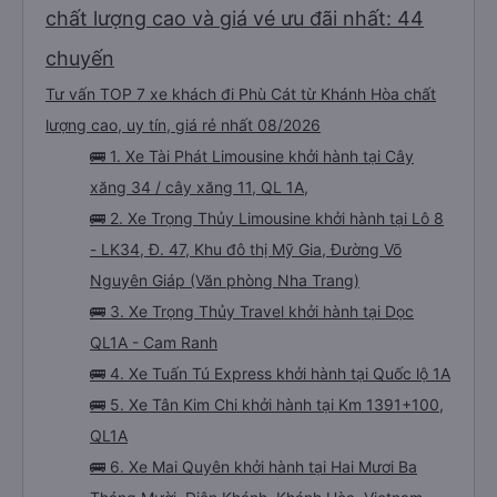
chất lượng cao và giá vé ưu đãi nhất: 44
chuyến
Tư vấn TOP 7 xe khách đi Phù Cát từ Khánh Hòa chất
lượng cao, uy tín, giá rẻ nhất 08/2026
🚌 1. Xe Tài Phát Limousine khởi hành tại Cây
xăng 34 / cây xăng 11, QL 1A,
🚌 2. Xe Trọng Thủy Limousine khởi hành tại Lô 8
- LK34, Đ. 47, Khu đô thị Mỹ Gia, Đường Võ
Nguyên Giáp (Văn phòng Nha Trang)
🚌 3. Xe Trọng Thủy Travel khởi hành tại Dọc
QL1A - Cam Ranh
🚌 4. Xe Tuấn Tú Express khởi hành tại Quốc lộ 1A
🚌 5. Xe Tân Kim Chi khởi hành tại Km 1391+100,
QL1A
🚌 6. Xe Mai Quyên khởi hành tại Hai Mươi Ba