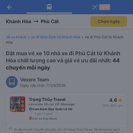
arrow_back
Tải app Vexere ngay!
Tải app Vexere
-30k
Mở app
Mở app
Nhận ưu đãi thành viên độc
-30k/ghế khi đặt vé máy bay qua
quyền
app
Khánh Hòa
Phù Cát
Chọn ngày
Vé xe khách
xe đi Bình Định từ Khánh Hòa
xe đi Phù Cát từ Khánh
Hòa
Đặt mua vé xe 10 nhà xe đi Phù Cát từ Khánh
Hòa chất lượng cao và giá vé ưu đãi nhất
: 44
chuyến mỗi ngày
Vexere Team
Ngày cập nhật: 11/08/2026
Trọng Thủy Travel
4.6
Limousine 29 chỗ VIP (Massage)
(595 đánh giá)
Cam Ranh (Dọc Quốc Lộ 1A)
5 giờ 10 phút
Bến xe Quy Nhơn
Tôi đã có một chuyến đi tuyệt vời với Trọng Thủy Travel. Xe limousine sạch