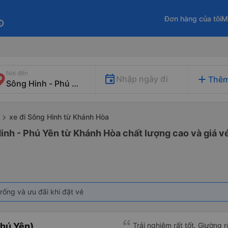
Đơn hàng của tôi
M
fo
Nơi đến
add
Nhập ngày đi
Thêm
xe đi Sông Hinh từ Khánh Hòa
inh - Phú Yên từ Khánh Hòa chất lượng cao và giá vé
rống và ưu đãi khi đặt vé
hú Yên)
Trải nghiệm rất tốt. Giường 