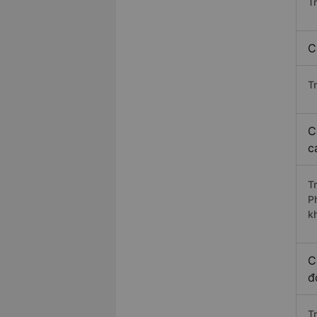
T
C
T
C
c
T
P
k
C
đ
T