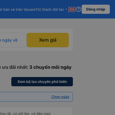
help_outline
Đăng nhập
ở bán vé trên Vexere
Trở thành đối tác
arrow_drop_down
Xem giá
 ngày về
 ưu đãi nhất
: 3 chuyến mỗi ngày
Xem bộ lọc chuyến phổ biến
Chọn ngày
rộng rãi, có gối ôm, có đèn ngủ,