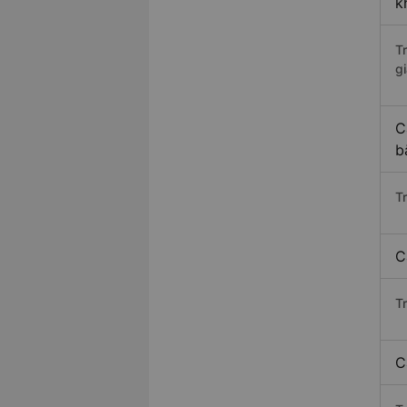
k
T
gi
C
b
T
C
T
C