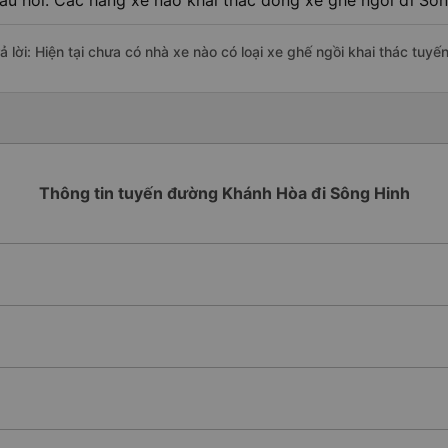
âu hỏi: Các hãng xe nào khai thác dòng xe ghế ngồi đi Sô
rả lời: Hiện tại chưa có nhà xe nào có loại xe ghế ngồi khai thác tu
Thông tin tuyến đường Khánh Hòa đi Sông Hinh