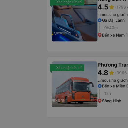
Xác nhận tức thì
4.5
star
(1796 
Limousine giườ
Ga Đại Lãnh
0h40m
Bến xe Nam 
Phương Tra
Xác nhận tức thì
4.8
star
(3966 
Limousine giườ
Bến xe Miền 
12h
Sông Hinh