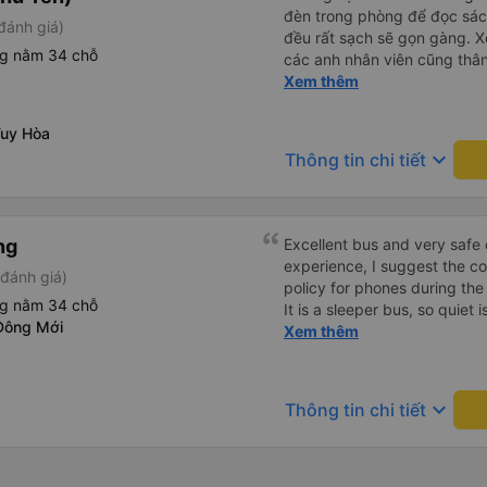
đèn trong phòng để đọc sá
đánh giá)
đều rất sạch sẽ gọn gàng. Xe
ng nằm 34 chỗ
các anh nhân viên cũng thân 
chuyển về nội thành thành ph
Xem thêm
lý. Nói chung là mình rất ưn
Tuy Hòa
keyboard_arrow_down
Thông tin chi tiết
ng
Excellent bus and very safe 
experience, I suggest the 
đánh giá)
policy for phones during the
ng nằm 34 chỗ
It is a sleeper bus, so quiet 
Đông Mới
Wi-Fi password clearly insid
Xem thêm
would definitely ride with them again! --------
lượng tốt và tài xế lái xe rấ
hơn, tôi góp ý nhà xe nên có
keyboard_arrow_down
Thông tin chi tiết
lặng (tắt âm thanh điện tho
phiền hành khách khác ngủ.
mật khẩu Wi-Fi trong xe để
Tôi vẫn sẽ tiếp tục ủng hộ nh