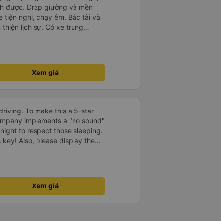
ch được. Drap giường và mền
 tiện nghi, chạy êm. Bác tài và
thiện lịch sự. Có xe trung
ố tuy hoà rất tiện. Giá vé hợp
g ý, cảm ơn nhà xe.
Xem giá
driving. To make this a 5-star
company implements a "no sound"
 night to respect those sleeping.
is key! Also, please display the
e the cabin for convenience. I
------ ​ Xe chất
t an toàn. Để dịch vụ hoàn hảo
 quy định rõ ràng về việc giữ im
Xem giá
ại) vào ban đêm để tránh làm
 Ngoài ra, nhà xe nên dán sẵn
 hành khách dễ dàng sử dụng.
à xe trong tương lai!