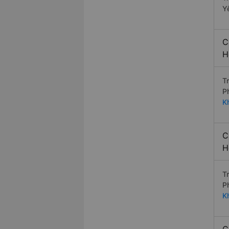
Y
C
H
T
P
K
C
H
T
P
K