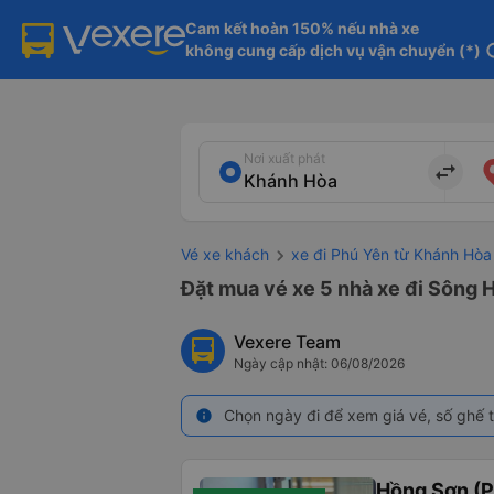
Cam kết hoàn 150% nếu nhà xe

không cung cấp dịch vụ vận chuyển (*)
in
Nơi xuất phát
import_export
Vé xe khách
xe đi Phú Yên từ Khánh Hòa
Đặt mua vé xe 5 nhà xe đi Sông H
Vexere Team
Ngày cập nhật: 06/08/2026
Chọn ngày đi để xem giá vé, số ghế t
info
Hồng Sơn (P