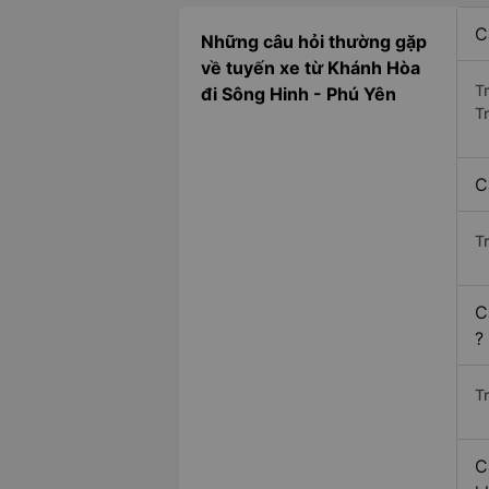
C
Những câu hỏi thường gặp
về tuyến xe từ Khánh Hòa
T
đi Sông Hinh - Phú Yên
T
C
T
C
?
Tr
C