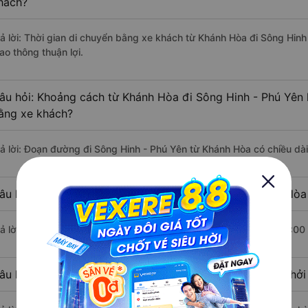
hách?
rả lời: Thời gian di chuyển bằng xe khách từ Khánh Hòa đi Sông Hinh
ao thông thuận lợi.
âu hỏi: Khoảng cách từ Khánh Hòa đi Sông Hinh - Phú Yên 
ằng xe khách?
rả lời: Đoạn đường đi Sông Hinh - Phú Yên từ Khánh Hòa có chiều d
âu hỏi: Mỗi ngày có bao nhiêu chuyến xe khách Khánh Hòa 
rả lời: Trung bình mỗi ngày có khoảng 3 chuyến xe bắt đầu từ 18:00
âu hỏi: Nhà xe đi Khánh Hòa Sông Hinh - Phú Yên nào khởi