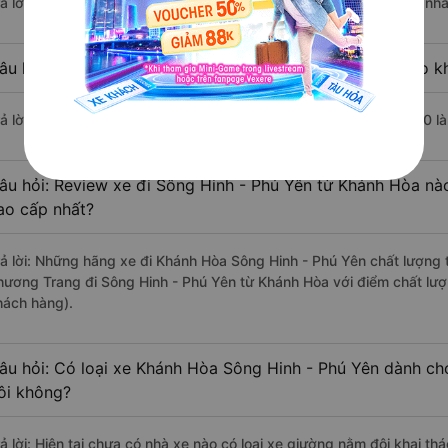
rả lời: Chuyến xe có giờ xuất phát sớm nhất vào lúc 18:00 là của nh
âu hỏi: Nhà xe đi Sông Hinh - Phú Yên từ Khánh Hòa nào kh
rả lời: Chuyến xe có giờ xuất phát trễ (muộn) nhất là vào lúc 20:30 
âu hỏi: Review xe đi Sông Hinh - Phú Yên từ Khánh Hòa nào
ao cấp nhất?
rả lời: Những hãng xe đi Khánh Hòa Sông Hinh - Phú Yên chất lượng t
hương Trang đi Sông Hinh - Phú Yên từ Khánh Hòa với điểm chất lượ
hách hàng).
âu hỏi: Có loại xe Khánh Hòa Sông Hinh - Phú Yên dành ch
ôi không?
rả lời: Hiện tại chưa có nhà xe nào có loại xe giường nằm đôi khai t