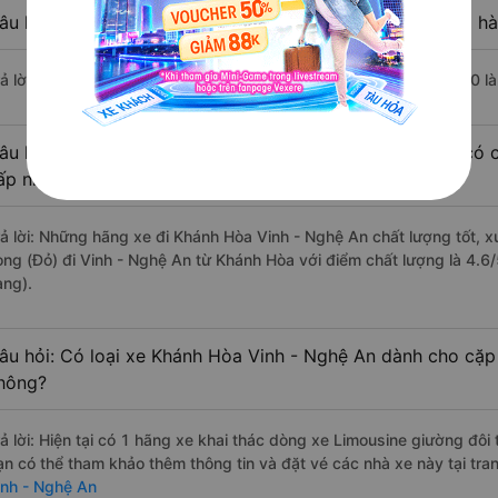
âu hỏi: Nhà xe đi Vinh - Nghệ An từ Khánh Hòa nào khởi hà
rả lời: Chuyến xe có giờ xuất phát trễ (muộn) nhất là vào lúc 23:10 
âu hỏi: Review xe đi Vinh - Nghệ An từ Khánh Hòa nào có c
ấp nhất?
rả lời: Những hãng xe đi Khánh Hòa Vinh - Nghệ An chất lượng tốt, x
ong (Đỏ) đi Vinh - Nghệ An từ Khánh Hòa với điểm chất lượng là 4.6
àng).
âu hỏi: Có loại xe Khánh Hòa Vinh - Nghệ An dành cho cặp 
hông?
rả lời: Hiện tại có 1 hãng xe khai thác dòng xe Limousine giường đôi
ạn có thể tham khảo thêm thông tin và đặt vé các nhà xe này tại tra
inh - Nghệ An