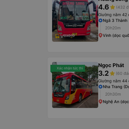
4.6
star
(432 đ
Giường nằm 42 
Ngã 3 Thành
20h20m
Vinh (dọc quố
Ngọc Phát
Xác nhận tức thì
3.2
star
(60 đá
Giường nằm 44 
Nha Trang (D
20h30m
Nghệ An (dọc