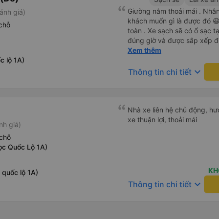
Giường nằm thoải mái . Nhân 
ánh giá)
khách muốn gì là được đó 😆 
chỗ
toàn . Xe sạch sẽ có ổ sạc tạ
đúng giờ và được sắp xếp đ
cho hoàng long đỏ 👍
Xem thêm
c lộ 1A)
keyboard_arrow_down
Thông tin chi tiết
Nhà xe liên hệ chủ động, hướ
xe thuận lợi, thoải mái
nh giá)
chỗ
ọc Quốc Lộ 1A)
KH
 quốc lộ 1A)
keyboard_arrow_down
Thông tin chi tiết