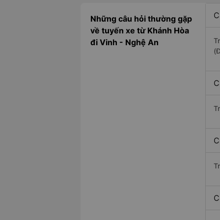
C
Những câu hỏi thường gặp
về tuyến xe từ Khánh Hòa
T
đi Vinh - Nghệ An
(
C
T
C
Tr
C