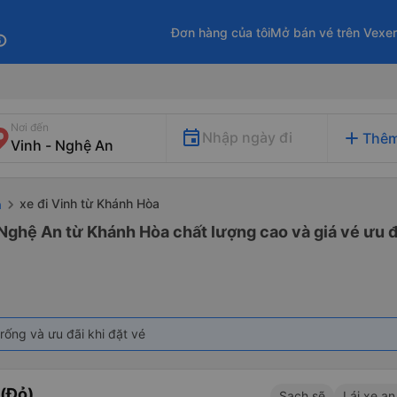
Đơn hàng của tôi
Mở bán vé trên Vexe
fo
Nơi đến
add
Nhập ngày đi
Thêm
xe đi Vinh từ Khánh Hòa
a
 Nghệ An từ Khánh Hòa chất lượng cao và giá vé ưu đ
rống và ưu đãi khi đặt vé
(Đỏ)
Sạch sẽ
Lái xe an