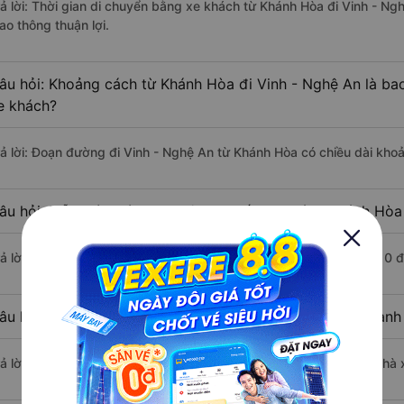
rả lời: Thời gian di chuyển bằng xe khách từ Khánh Hòa đi Vinh - N
ao thông thuận lợi.
âu hỏi: Khoảng cách từ Khánh Hòa đi Vinh - Nghệ An là ba
e khách?
rả lời: Đoạn đường đi Vinh - Nghệ An từ Khánh Hòa có chiều dài kh
âu hỏi: Mỗi ngày có bao nhiêu chuyến xe khách Khánh Hòa 
rả lời: Trung bình mỗi ngày có khoảng 9 chuyến xe bắt đầu từ 2:10 
âu hỏi: Nhà xe đi Khánh Hòa Vinh - Nghệ An nào khởi hành
rả lời: Chuyến xe có giờ xuất phát sớm nhất vào lúc 2:10 là của nhà