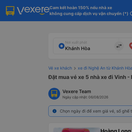
Cam kết hoàn 150% nếu nhà xe

không cung cấp dịch vụ vận chuyển (*)
in
Nơi xuất phát
import_export
Vé xe khách
xe đi Nghệ An từ Khánh Hò
Đặt mua vé xe 5 nhà xe đi Vinh -
Vexere Team
Ngày cập nhật: 06/08/2026
Chọn ngày đi để xem giá vé, số ghế t
info
Hoàng Long 