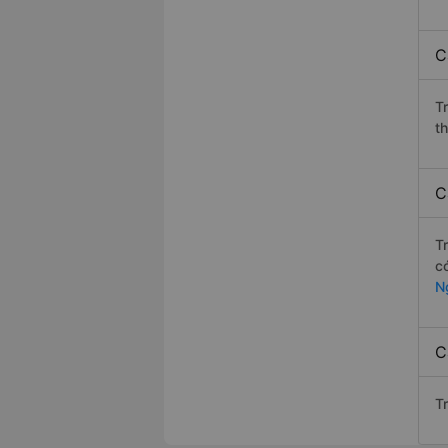
C
T
t
C
T
c
N
C
T