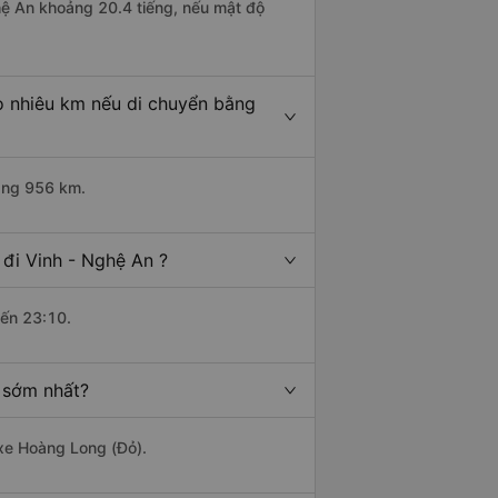
ghệ An khoảng 20.4 tiếng, nếu mật độ
o nhiêu km nếu di chuyển bằng
oảng 956 km.
đi Vinh - Nghệ An ?
đến 23:10.
 sớm nhất?
 xe Hoàng Long (Đỏ).