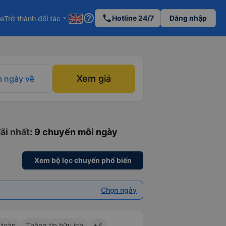
help_outline
phone
Hotline 24/7
Đăng nhập
re
Trở thành đối tác
arrow_drop_down
Xem giá
 ngày về
ãi nhất
: 9 chuyến mỗi ngày
Xem bộ lọc chuyến phổ biến
Chọn ngày
 toàn
Thông tin hữu ích
+4