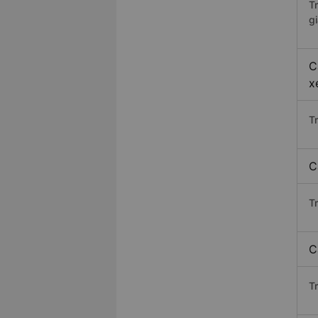
T
gi
C
x
T
C
T
C
T