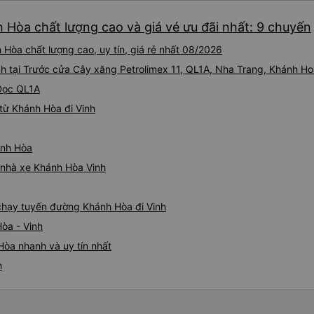
 Hòa chất lượng cao và giá vé ưu đãi nhất: 9 chuyến
 Hòa chất lượng cao, uy tín, giá rẻ nhất 08/2026
nh tại Trước cửa Cây xăng Petrolimex 11, QL1A, Nha Trang, Khánh H
 Dọc QL1A
từ Khánh Hòa đi Vinh
ánh Hòa
á nhà xe Khánh Hòa Vinh
e chạy tuyến đường Khánh Hòa đi Vinh
òa - Vinh
Hòa nhanh và uy tín nhất
h