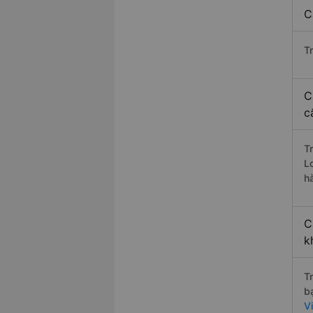
C
T
C
c
T
L
h
C
k
T
b
V