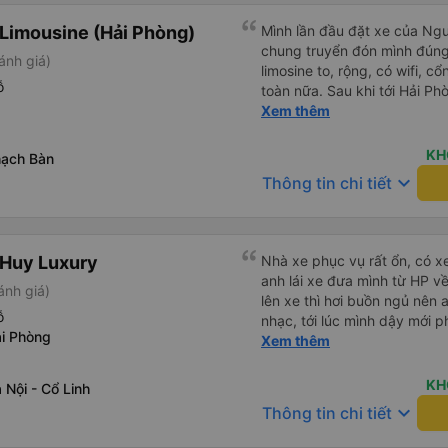
Limousine (Hải Phòng)
Mình lần đầu đặt xe của Nguy
chung truyển đón mình đúng g
ánh giá)
limosine to, rộng, có wifi, cổ
ỗ
toàn nữa. Sau khi tới Hải P
trung chuyển ( vf6) sạch sẽ, t
Xem thêm
trải nghiệm tuyệt vời! Cảm ơ
KH
hạch Bàn
keyboard_arrow_down
Thông tin chi tiết
 Huy Luxury
Nhà xe phục vụ rất ổn, có x
anh lái xe đưa mình từ HP v
ánh giá)
lên xe thì hơi buồn ngủ nên 
ỗ
nhạc, tới lúc mình dậy mới p
i Phòng
thì anh đã ngay lập tức gọi 
Xem thêm
hộ mình và mình nhận được 
đó. Cảm ơn anh và nhà xe rấ
KH
Nội - Cổ Linh
keyboard_arrow_down
Thông tin chi tiết