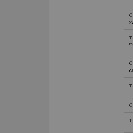
C
x
T
m
C
c
T
C
T