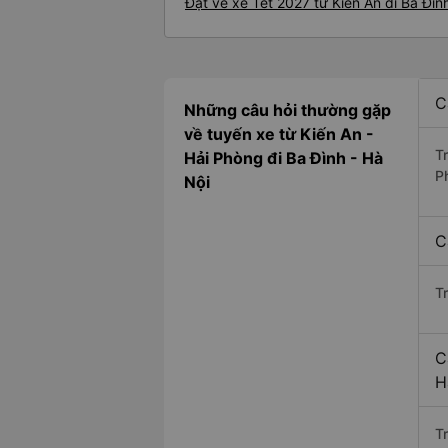
Đặt vé xe Tết 2027 từ Kiến An đi Ba Đìn
C
Những câu hỏi thường gặp
về tuyến xe từ Kiến An -
T
Hải Phòng đi Ba Đình - Hà
P
Nội
C
T
C
H
Tr