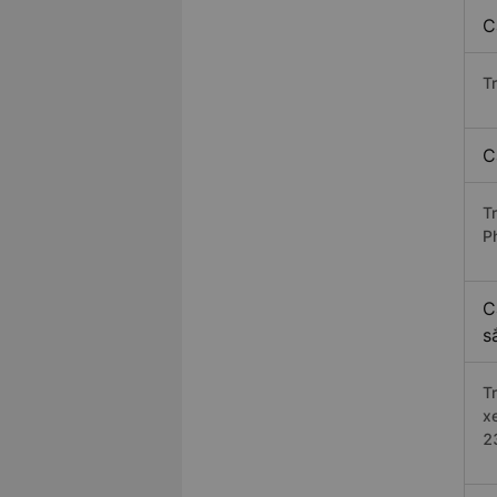
C
T
C
T
P
C
s
T
x
2