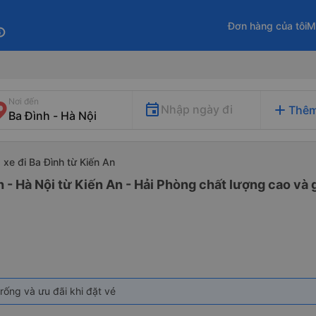
Đơn hàng của tôi
M
fo
Nơi đến
add
Nhập ngày đi
Thêm
xe đi Ba Đình từ Kiến An
h - Hà Nội từ Kiến An - Hải Phòng chất lượng cao và g
rống và ưu đãi khi đặt vé