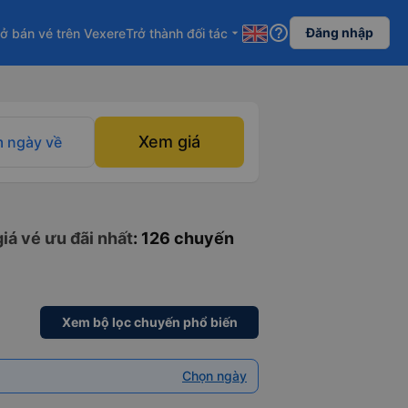
help_outline
Đăng nhập
ở bán vé trên Vexere
Trở thành đối tác
arrow_drop_down
Xem giá
 ngày về
iá vé ưu đãi nhất
: 126 chuyến
Xem bộ lọc chuyến phổ biến
Chọn ngày