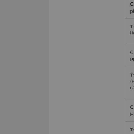
C
p
T
H
C
P
T
(
n
C
H
T