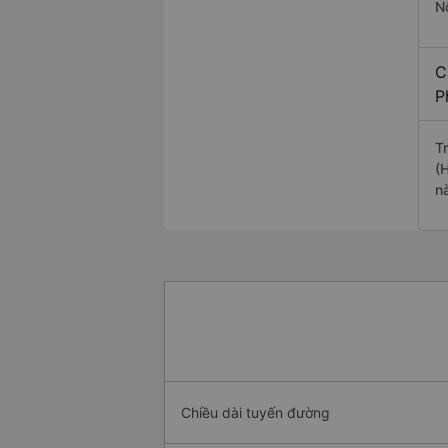
N
C
P
T
(
n
Chiều dài tuyến đường