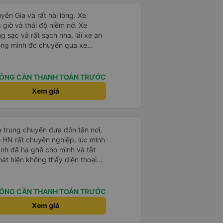
ễn Gia và rất hài lòng. Xe
iờ và thái độ niềm nở. Xe
ng sạc và rất sạch nha, lái xe an
hòng mình đc chuyển qua xe
hoải mái bạn lái xe rất nice. 1
n nhiều
ÔNG CẦN THANH TOÁN TRƯỚC
Xem giá
e trung chuyển đưa đón tận nơi,
ề HN rất chuyên nghiệp, lúc mình
anh đã hạ ghế cho mình và tắt
hát hiện không thấy điện thoại
xe trung chuyển để tìm điện thoại
điện thoại ngay trong ngày hôm
t nhiều. 1000 sao ạ.
ÔNG CẦN THANH TOÁN TRƯỚC
Xem giá