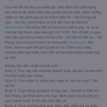
Cho nên để dễ dàng so sánh giá, xem đánh giá chất lượng
các nhà xe đi, được đảm bảo quyền lợi cao nhất, được hưởng
nhiều ưu đãi giảm giá vé xe khách Kiến An - Hải Phòng Gia
Lâm - Hà Nội, hành khách có thể đặt mua tại website
Vexere.com
- Hệ thống đặt vé xe khách chất lượng, và uy tín
nhất tại Việt Nam, đảm bảo giữ chỗ 100%. Đối với bất cứ giao
dịch đặt mua vé xe khách đi Gia Lâm - Hà Nội từ Kiến An - Hải
Phòng nào của quý khách tại trang web
Vexere.com
đều
được Vexere cam kết giải quyết sự cố. Chính sách tặng
coupon giảm giá hoặc hoàn tiền sẽ tùy theo từng trường hợp
sự việc.
Hướng dẫn đặt vé tại Vexere.com:
Bước 1: Truy cập vào website Vexere hoặc tải app Vexere trên
CH Play hoặc App Store.
Bước 2: Chọn điểm đi, điểm đến, ngày đi, sau đó chọn “TÌM
VÉ XE”.
Bước 3: Chọn hãng xe khách đi Gia Lâm - Hà Nội từ Kiến An -
Hải Phòng, giờ khởi hành phù hợp. Bấm chọn vào khung giờ
quý khách muốn đi để tiến hành đặt vé.
Bước 4: Chọn vị trí/giường ghế, điểm đón, điểm trả và nhập