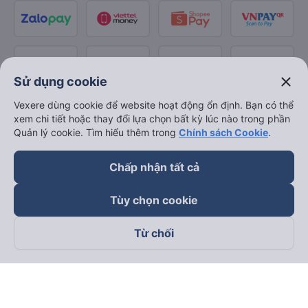
close
Sử dụng cookie
Vexere dùng cookie để website hoạt động ổn định. Bạn có thể
xem chi tiết hoặc thay đổi lựa chọn bất kỳ lúc nào trong phần
Quản lý cookie. Tìm hiểu thêm trong
Chính sách Cookie
.
Chấp nhận tất cả
Tùy chọn cookie
Từ chối
Theo dõi chúng tôi trên
Facebook
Tiktok
Youtube