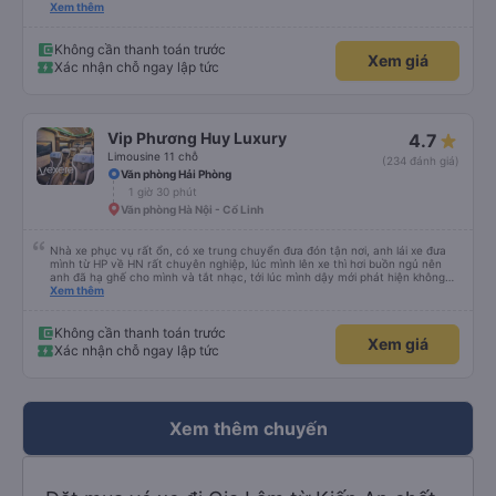
xe trung chuyển ( vf6) sạch sẽ, thoải mái bạn lái xe rất nice. 1 trải nghiệm
Xem thêm
tuyệt vời! Cảm ơn nhiều
Không cần thanh toán trước
Xem giá
Xác nhận chỗ ngay lập tức
Vip Phương Huy Luxury
4.7
Limousine 11 chỗ
(234 đánh giá)
Văn phòng Hải Phòng
1 giờ 30 phút
Văn phòng Hà Nội - Cổ Linh
Nhà xe phục vụ rất ổn, có xe trung chuyển đưa đón tận nơi, anh lái xe đưa
mình từ HP về HN rất chuyên nghiệp, lúc mình lên xe thì hơi buồn ngủ nên
anh đã hạ ghế cho mình và tắt nhạc, tới lúc mình dậy mới phát hiện không
thấy điện thoại thì anh đã ngay lập tức gọi xe trung chuyển để tìm điện thoại
Xem thêm
hộ mình và mình nhận được điện thoại ngay trong ngày hôm đó. Cảm ơn anh
và nhà xe rất nhiều. 1000 sao ạ.
Không cần thanh toán trước
Xem giá
Xác nhận chỗ ngay lập tức
Xem thêm chuyến