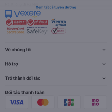
Hải Phòng đi Hà Nội
Xem tất cả tuyến đường
keyboard_arrow_down
Về chúng tôi
keyboard_arrow_down
Hỗ trợ
keyboard_arrow_down
Trở thành đối tác
Đối tác thanh toán