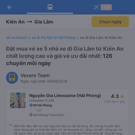
arrow_back
Tải app Vexere ngay!
Tải app Vexere
-30k
Mở app
Mở app
Nhận ưu đãi thành viên độc
-30k/ghế khi đặt vé máy bay qua
quyền
app
Kiến An
Gia Lâm
Chọn ngày
Vé xe khách
xe đi Hà Nội từ Hải Phòng
xe đi Gia Lâm từ Kiến An
Đặt mua vé xe 5 nhà xe đi Gia Lâm từ Kiến An
chất lượng cao và giá vé ưu đãi nhất
: 126
chuyến mỗi ngày
Vexere Team
Ngày cập nhật: 06/08/2026
Nguyễn Gia Limousine (Hải Phòng)
4.3
Limousine 11 chỗ
(199 đánh giá)
VP Hải Phòng
1 giờ
Văn Phòng Thạch Bàn
Mình lần đầu đặt xe của Nguyễn Gia và rất hài lòng. Xe chung truyển đón
mình đúng giờ và thái độ niềm nở. Xe limosine to, rộng, có wifi, cổng sạc và
rất sạch nha, lái xe an toàn nữa. Sau khi tới Hải Phòng mình đc chuyển qua