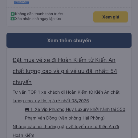
thấy điện thoại thì anh đã ngay lập tức gọi xe trung chuyển để tìm điện thoại
Xem thêm
hộ mình và mình nhận được điện thoại ngay trong ngày hôm đó. Cảm ơn anh
và nhà xe rất nhiều. 1000 sao ạ.
Không cần thanh toán trước
Xem giá
Xác nhận chỗ ngay lập tức
Xem thêm chuyến
Đặt mua vé xe đi Hoàn Kiếm từ Kiến An
chất lượng cao và giá vé ưu đãi nhất: 54
chuyến
Tư vấn TOP 1 xe khách đi Hoàn Kiếm từ Kiến An chất
lượng cao, uy tín, giá rẻ nhất 08/2026
🚌 1. Xe Vip Phương Huy Luxury khởi hành tại 550
Phạm Văn Đồng (Văn phòng Hải Phòng)
Những câu hỏi thường gặp về tuyến xe từ Kiến An đi
Hoàn Kiếm