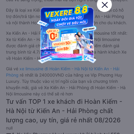
Đây là loại xe Kiến An - Hải Phòng Hoàn Kiếm - Hà Nội có hỗ
trợ đón/trả tận nơi miễn phí tại nội thành Kiến An - Hải Phòng
và nội thành Hoàn Kiếm - Hà Nội, rất thuận tiện cho du khách.
Xe Kiến An - Hải Phòng Hoàn Kiếm - Hà Nội limousine tốt nhất:
Xe từ Kiến An - Hải Phòng đi Hoàn Kiếm - Hà Nội limousine
được đánh giá chung có chất lượng Tốt với điểm đánh giá
trung bình từ 4.7/5 dựa trên 234 phản hồi của hành khách Xe
về Hoàn Kiếm - Hà Nội từ Kiến An - Hải Phòng.
Giá vé
xe limousine đi Hoàn Kiếm - Hà Nội từ Kiến An - Hải
Phòng
rẻ nhất là 240000VND của hãng xe Vip Phương Huy
Luxury. Tùy thuộc vào vị trí ngồi của bạn và chương trình
khuyến mãi, giá vé Xe Kiến An - Hải Phòng đi Hoàn Kiếm - Hà
Nội limousine này có thể sẽ rẻ hơn
Tư vấn TOP 1 xe khách đi Hoàn Kiếm -
Hà Nội từ Kiến An - Hải Phòng chất
lượng cao, uy tín, giá rẻ nhất 08/2026
null