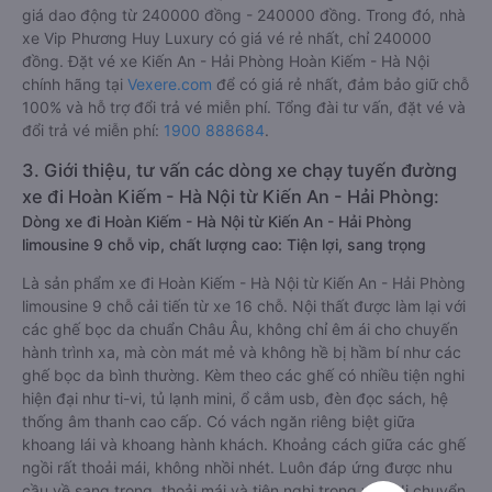
giá dao động từ 240000 đồng - 240000 đồng. Trong đó, nhà
xe Vip Phương Huy Luxury có giá vé rẻ nhất, chỉ 240000
đồng. Đặt vé xe Kiến An - Hải Phòng Hoàn Kiếm - Hà Nội
chính hãng tại
Vexere.com
để có giá rẻ nhất, đảm bảo giữ chỗ
100% và hỗ trợ đổi trả vé miễn phí. Tổng đài tư vấn, đặt vé và
đổi trả vé miễn phí:
1900 888684
.
3. Giới thiệu, tư vấn các dòng xe chạy tuyến đường
xe đi Hoàn Kiếm - Hà Nội từ Kiến An - Hải Phòng:
Dòng xe đi Hoàn Kiếm - Hà Nội từ Kiến An - Hải Phòng
limousine 9 chỗ vip, chất lượng cao: Tiện lợi, sang trọng
Là sản phẩm xe đi Hoàn Kiếm - Hà Nội từ Kiến An - Hải Phòng
limousine 9 chỗ cải tiến từ xe 16 chỗ. Nội thất được làm lại với
các ghế bọc da chuẩn Châu Âu, không chỉ êm ái cho chuyến
hành trình xa, mà còn mát mẻ và không hề bị hầm bí như các
ghế bọc da bình thường. Kèm theo các ghế có nhiều tiện nghi
hiện đại như ti-vi, tủ lạnh mini, ổ cắm usb, đèn đọc sách, hệ
thống âm thanh cao cấp. Có vách ngăn riêng biệt giữa
khoang lái và khoang hành khách. Khoảng cách giữa các ghế
ngồi rất thoải mái, không nhồi nhét. Luôn đáp ứng được nhu
cầu về sang trọng, thoải mái và tiện nghi trong việc di chuyển.