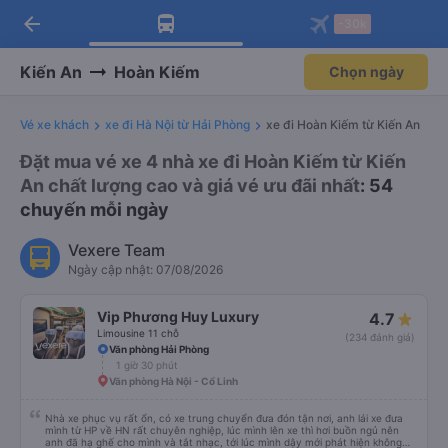
arrow_back
Tải app Vexere ngay!
Tải app Vexere
-30k
Mở app
Mở app
Nhận ưu đãi thành viên độc
-30k/ghế khi đặt vé máy bay qua
quyền
app
Kiến An
Hoàn Kiếm
Chọn ngày
Vé xe khách
xe đi Hà Nội từ Hải Phòng
xe đi Hoàn Kiếm từ Kiến An
Đặt mua vé xe 4 nhà xe đi Hoàn Kiếm từ Kiến
An chất lượng cao và giá vé ưu đãi nhất
: 54
chuyến mỗi ngày
Vexere Team
Ngày cập nhật: 07/08/2026
Vip Phương Huy Luxury
4.7
Limousine 11 chỗ
(234 đánh giá)
Văn phòng Hải Phòng
1 giờ 30 phút
Văn phòng Hà Nội - Cổ Linh
Nhà xe phục vụ rất ổn, có xe trung chuyển đưa đón tận nơi, anh lái xe đưa
mình từ HP về HN rất chuyên nghiệp, lúc mình lên xe thì hơi buồn ngủ nên
anh đã hạ ghế cho mình và tắt nhạc, tới lúc mình dậy mới phát hiện không