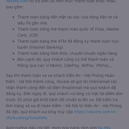
Vexere.com
hỗ trợ đến 06 hình thức thanh toán khác nhau
bao gồm:
Thanh toán bằng tiền mặt tại các cửa hàng tiện lợi và
siêu thị gần nhà.
Thanh toán bằng thẻ thanh toán quốc tế (Visa, Master
Card, JCB).
Thanh toán bằng thẻ ATM đã đăng ký thanh toán trực
tuyến (Internet Banking).
Thanh toán bằng hình thức chuyển khoản ngân hàng.
Bên cạnh đó, quý khách cũng có thể thanh toán vé
thông qua các ví Momo, ZaloPay, AirPay, VNPay,…
Sau khi thanh toán vé xe khách Kiến An - Hải Phòng Hoàn
Kiếm - Hà Nội thành công, Vexere sẽ gửi tin nhắn/email xác
nhận thành công đến số điện thoại/email mà quý khách đã
đăng ký. Đến ngày đi, quý khách vui lòng có mặt tại điểm đón
trước 30 phút giờ khởi hành để chuẩn bị lên xe. Để kiểm tra
tình trạng vé xe đi Hoàn Kiếm - Hà Nội từ Kiến An - Hải Phòng
đã đặt, quý khách vui lòng truy cập
https://vexere.com/vi-
VN/booking/ticketinfo
Xem hướng dẫn chi tiết, minh họa bằng hình ảnh
tại đây.