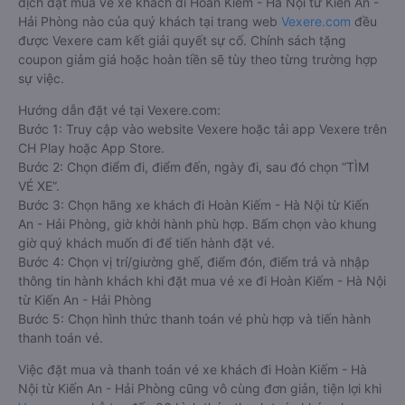
dịch đặt mua vé xe khách đi Hoàn Kiếm - Hà Nội từ Kiến An -
Hải Phòng nào của quý khách tại trang web
Vexere.com
đều
được Vexere cam kết giải quyết sự cố. Chính sách tặng
coupon giảm giá hoặc hoàn tiền sẽ tùy theo từng trường hợp
sự việc.
Hướng dẫn đặt vé tại Vexere.com:
Bước 1: Truy cập vào website Vexere hoặc tải app Vexere trên
CH Play hoặc App Store.
Bước 2: Chọn điểm đi, điểm đến, ngày đi, sau đó chọn “TÌM
VÉ XE”.
Bước 3: Chọn hãng xe khách đi Hoàn Kiếm - Hà Nội từ Kiến
An - Hải Phòng, giờ khởi hành phù hợp. Bấm chọn vào khung
giờ quý khách muốn đi để tiến hành đặt vé.
Bước 4: Chọn vị trí/giường ghế, điểm đón, điểm trả và nhập
thông tin hành khách khi đặt mua vé xe đi Hoàn Kiếm - Hà Nội
từ Kiến An - Hải Phòng
Bước 5: Chọn hình thức thanh toán vé phù hợp và tiến hành
thanh toán vé.
Việc đặt mua và thanh toán vé xe khách đi Hoàn Kiếm - Hà
Nội từ Kiến An - Hải Phòng cũng vô cùng đơn giản, tiện lợi khi