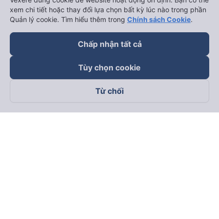
xem chi tiết hoặc thay đổi lựa chọn bất kỳ lúc nào trong phần
Quản lý cookie. Tìm hiểu thêm trong
Chính sách Cookie
.
Chấp nhận tất cả
Tùy chọn cookie
Từ chối
Theo dõi chúng tôi trên
Facebook
Tiktok
Youtube
Công ty TNHH Thương Mại Dịch Vụ Vexere
Địa chỉ đăng ký kinh doanh: 8C Chữ Đồng Tử, Phường Tân
Sơn Nhất, TP. Hồ Chí Minh, Việt Nam
Địa chỉ
:
Lầu 2, toà nhà H3 Circo Hoàng Diệu, 384 Hoàng Diệu,
Phường Khánh Hội, TP Hồ Chí Minh, Việt Nam
Tầng 3, toà nhà 101 Láng Hạ, 101 Láng Hạ, Phường Láng, TP.
Hà Nội, Việt Nam