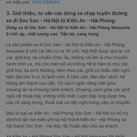
vé miễn phí:
1900 888684
.
3. Giới thiệu, tư vấn các dòng xe chạy tuyến đường
xe đi Sóc Sơn - Hà Nội từ Kiến An - Hải Phòng:
Dòng xe đi Sóc Sơn - Hà Nội từ Kiến An - Hải Phòng limousine
9 chỗ vip, chất lượng cao: Tiện lợi, sang trọng
Là sản phẩm xe đi Sóc Sơn - Hà Nội từ Kiến An - Hải Phòng
limousine 9 chỗ cải tiến từ xe 16 chỗ. Nội thất được làm lại với
các ghế bọc da chuẩn Châu Âu, không chỉ êm ái cho chuyến
hành trình xa, mà còn mát mẻ và không hề bị hầm bí như các
ghế bọc da bình thường. Kèm theo các ghế có nhiều tiện nghi
hiện đại như ti-vi, tủ lạnh mini, ổ cắm usb, đèn đọc sách, hệ
thống âm thanh cao cấp. Có vách ngăn riêng biệt giữa
khoang lái và khoang hành khách. Khoảng cách giữa các ghế
ngồi rất thoải mái, không nhồi nhét. Luôn đáp ứng được nhu
cầu về sang trọng, thoải mái và tiện nghi trong việc di chuyển.
Đây là loại xe Kiến An - Hải Phòng Sóc Sơn - Hà Nội có hỗ trợ
đón/trả tận nơi miễn phí tại nội thành Kiến An - Hải Phòng và
nội thành Sóc Sơn - Hà Nội, rất thuận tiện cho du khách.
Xe Kiến An - Hải Phòng Sóc Sơn - Hà Nội limousine tốt nhất: