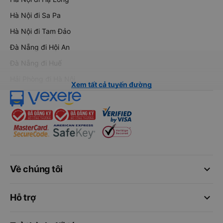
Hà Nội đi Sa Pa
Hà Nội đi Tam Đảo
Đà Nẵng đi Hội An
Đà Nẵng đi Huế
Hải Phòng đi Hà Nội
Xem tất cả tuyến đường
keyboard_arrow_down
Về chúng tôi
keyboard_arrow_down
Hỗ trợ