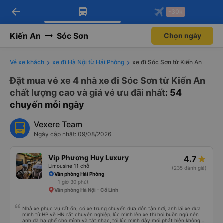
arrow_back
Tải app Vexere ngay!
Tải app Vexere
-30k
Mở app
Mở app
Nhận ưu đãi thành viên độc
-30k/ghế khi đặt vé máy bay qua
quyền
app
Kiến An
Sóc Sơn
Chọn ngày
Vé xe khách
xe đi Hà Nội từ Hải Phòng
xe đi Sóc Sơn từ Kiến An
Đặt mua vé xe 4 nhà xe đi Sóc Sơn từ Kiến An
chất lượng cao và giá vé ưu đãi nhất
: 54
chuyến mỗi ngày
Vexere Team
Ngày cập nhật: 09/08/2026
Vip Phương Huy Luxury
4.7
Limousine 11 chỗ
(235 đánh giá)
Văn phòng Hải Phòng
1 giờ 30 phút
Văn phòng Hà Nội - Cổ Linh
Nhà xe phục vụ rất ổn, có xe trung chuyển đưa đón tận nơi, anh lái xe đưa
mình từ HP về HN rất chuyên nghiệp, lúc mình lên xe thì hơi buồn ngủ nên
anh đã hạ ghế cho mình và tắt nhạc, tới lúc mình dậy mới phát hiện không