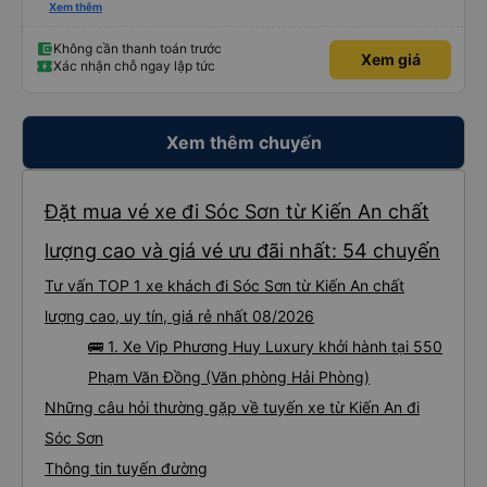
thấy điện thoại thì anh đã ngay lập tức gọi xe trung chuyển để tìm điện thoại
Xem thêm
hộ mình và mình nhận được điện thoại ngay trong ngày hôm đó. Cảm ơn anh
và nhà xe rất nhiều. 1000 sao ạ.
Không cần thanh toán trước
Xem giá
Xác nhận chỗ ngay lập tức
Xem thêm chuyến
Đặt mua vé xe đi Sóc Sơn từ Kiến An chất
lượng cao và giá vé ưu đãi nhất: 54 chuyến
Tư vấn TOP 1 xe khách đi Sóc Sơn từ Kiến An chất
lượng cao, uy tín, giá rẻ nhất 08/2026
🚌 1. Xe Vip Phương Huy Luxury khởi hành tại 550
Phạm Văn Đồng (Văn phòng Hải Phòng)
Những câu hỏi thường gặp về tuyến xe từ Kiến An đi
Sóc Sơn
Thông tin tuyến đường