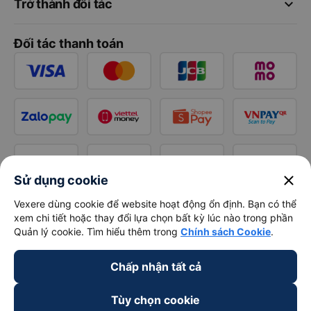
keyboard_arrow_down
Trở thành đối tác
Đối tác thanh toán
close
Sử dụng cookie
Vexere dùng cookie để website hoạt động ổn định. Bạn có thể
xem chi tiết hoặc thay đổi lựa chọn bất kỳ lúc nào trong phần
Quản lý cookie. Tìm hiểu thêm trong
Chính sách Cookie
.
Chấp nhận tất cả
Tùy chọn cookie