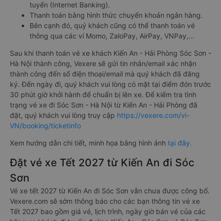
tuyến (Internet Banking).
Thanh toán bằng hình thức chuyển khoản ngân hàng.
Bên cạnh đó, quý khách cũng có thể thanh toán vé
thông qua các ví Momo, ZaloPay, AirPay, VNPay,…
Sau khi thanh toán vé xe khách Kiến An - Hải Phòng Sóc Sơn -
Hà Nội thành công, Vexere sẽ gửi tin nhắn/email xác nhận
thành công đến số điện thoại/email mà quý khách đã đăng
ký. Đến ngày đi, quý khách vui lòng có mặt tại điểm đón trước
30 phút giờ khởi hành để chuẩn bị lên xe. Để kiểm tra tình
trạng vé xe đi Sóc Sơn - Hà Nội từ Kiến An - Hải Phòng đã
đặt, quý khách vui lòng truy cập
https://vexere.com/vi-
VN/booking/ticketinfo
Xem hướng dẫn chi tiết, minh họa bằng hình ảnh
tại đây.
Đặt vé xe Tết 2027 từ Kiến An đi Sóc
Sơn
Vé xe tết 2027 từ Kiến An đi Sóc Sơn vẫn chưa được công bố.
Vexere.com sẽ sớm thông báo cho các bạn thông tin vé xe
Tết 2027 bao gồm giá vé, lịch trình, ngày giờ bán vé của các