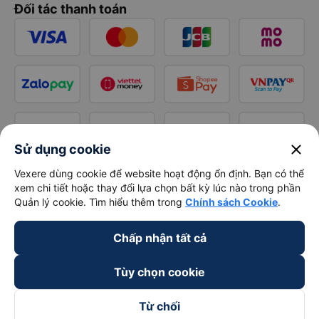
Đối tác thanh toán
close
Sử dụng cookie
Vexere dùng cookie để website hoạt động ổn định. Bạn có thể
xem chi tiết hoặc thay đổi lựa chọn bất kỳ lúc nào trong phần
Quản lý cookie. Tìm hiểu thêm trong
Chính sách Cookie
.
Chấp nhận tất cả
Tùy chọn cookie
Từ chối