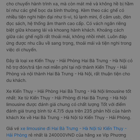
cho chuyến hành trình xa, mà còn mát mẻ và không hề bị hầm
bí như các ghế bọc da bình thường. Kèm theo các ghế có
nhiều tiện nghi hiện đại như ti-vi, tủ lạnh mini, ổ cắm usb, đèn
đọc sách, hệ thống âm thanh cao cấp. Có vách ngăn riêng
biệt giữa khoang lái và khoang hành khách. Khoảng cách
giữa các ghế ngồi rất thoải mái, không nhồi nhét. Luôn đáp
ứng được nhu cầu về sang trọng, thoải mái và tiện nghi trong
việc di chuyển.
Đây là loại xe Kiến Thụy - Hải Phòng Hai Bà Trưng - Hà Nội có
hỗ trợ đón/trả tận nơi miễn phí tại nội thành Kiến Thụy - Hải
Phòng và nội thành Hai Bà Trưng - Hà Nội, rất thuận tiện cho
du khách.
Xe Kiến Thụy - Hải Phòng Hai Bà Trưng - Hà Nội limousine tốt
nhất: Xe từ Kiến Thụy - Hải Phòng đi Hai Bà Trưng - Hà Nội
limousine được đánh giá chung có chất lượng Tốt với điểm
đánh giá trung bình từ 4.7/5 dựa trên 235 phản hồi của hành
khách Xe về Hai Bà Trưng - Hà Nội từ Kiến Thụy - Hải Phòng.
Giá vé
xe limousine đi Hai Bà Trưng - Hà Nội từ Kiến Thụy -
Hải Phòng
rẻ nhất là 240000VND của hãng xe Vip Phương