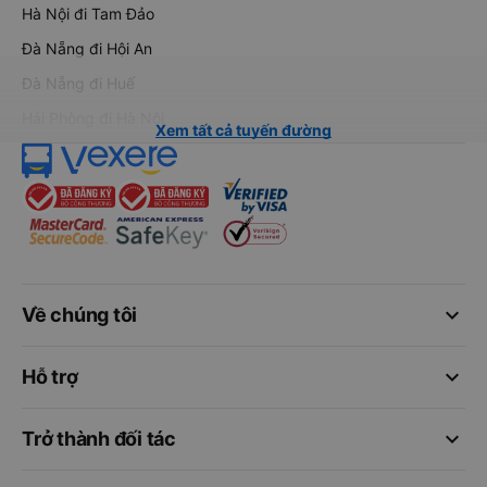
Hà Nội đi Tam Đảo
Đà Nẵng đi Hội An
Đà Nẵng đi Huế
Hải Phòng đi Hà Nội
Xem tất cả tuyến đường
keyboard_arrow_down
Về chúng tôi
keyboard_arrow_down
Hỗ trợ
keyboard_arrow_down
Trở thành đối tác