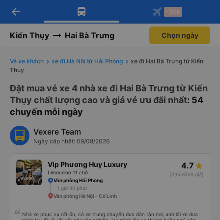
arrow_back
Tải app Vexere ngay!
Tải app Vexere
-30k
Mở app
Mở app
Nhận ưu đãi thành viên độc
-30k/ghế khi đặt vé máy bay qua
quyền
app
Kiến Thụy
Hai Bà Trưng
Chọn ngày
Vé xe khách
xe đi Hà Nội từ Hải Phòng
xe đi Hai Bà Trưng từ Kiến
Thụy
Đặt mua vé xe 4 nhà xe đi Hai Bà Trưng từ Kiến
Thụy chất lượng cao và giá vé ưu đãi nhất
: 54
chuyến mỗi ngày
Vexere Team
Ngày cập nhật: 09/08/2026
Vip Phương Huy Luxury
4.7
Limousine 11 chỗ
(235 đánh giá)
Văn phòng Hải Phòng
1 giờ 30 phút
Văn phòng Hà Nội - Cổ Linh
Nhà xe phục vụ rất ổn, có xe trung chuyển đưa đón tận nơi, anh lái xe đưa