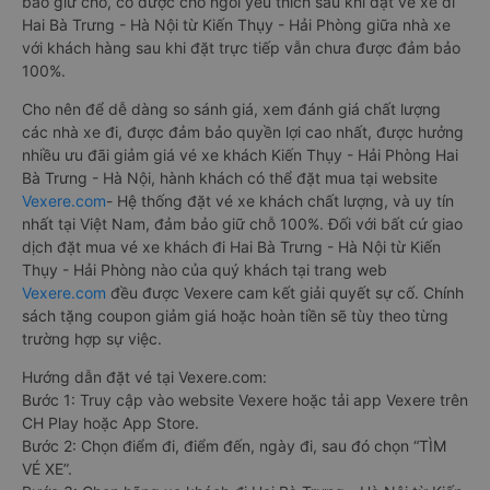
bảo giữ chỗ, có được chỗ ngồi yêu thích sau khi đặt vé xe đi
Hai Bà Trưng - Hà Nội từ Kiến Thụy - Hải Phòng giữa nhà xe
với khách hàng sau khi đặt trực tiếp vẫn chưa được đảm bảo
100%.
Cho nên để dễ dàng so sánh giá, xem đánh giá chất lượng
các nhà xe đi, được đảm bảo quyền lợi cao nhất, được hưởng
nhiều ưu đãi giảm giá vé xe khách Kiến Thụy - Hải Phòng Hai
Bà Trưng - Hà Nội, hành khách có thể đặt mua tại website
Vexere.com
- Hệ thống đặt vé xe khách chất lượng, và uy tín
nhất tại Việt Nam, đảm bảo giữ chỗ 100%. Đối với bất cứ giao
dịch đặt mua vé xe khách đi Hai Bà Trưng - Hà Nội từ Kiến
Thụy - Hải Phòng nào của quý khách tại trang web
Vexere.com
đều được Vexere cam kết giải quyết sự cố. Chính
sách tặng coupon giảm giá hoặc hoàn tiền sẽ tùy theo từng
trường hợp sự việc.
Hướng dẫn đặt vé tại Vexere.com:
Bước 1: Truy cập vào website Vexere hoặc tải app Vexere trên
CH Play hoặc App Store.
Bước 2: Chọn điểm đi, điểm đến, ngày đi, sau đó chọn “TÌM
VÉ XE”.