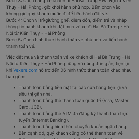
Bước 3: Chọn hãng xe khách đi Hai Bà Trưng - Hà Nội từ Kiến
Thụy - Hải Phòng, giờ khởi hành phù hợp. Bấm chọn vào
khung giờ quý khách muốn đi để tiến hành đặt vé.
Bước 4: Chọn vị trí/giường ghế, điểm đón, điểm trả và nhập
thông tin hành khách khi đặt mua vé xe đi Hai Bà Trưng - Hà
Nội từ Kiến Thụy - Hải Phòng
Bước 5: Chọn hình thức thanh toán vé phù hợp và tiến hành
thanh toán vé.
Việc đặt mua và thanh toán vé xe khách đi Hai Bà Trưng - Hà
Nội từ Kiến Thụy - Hải Phòng cũng vô cùng đơn giản, tiện lợi
khi
Vexere.com
hỗ trợ đến 06 hình thức thanh toán khác nhau
bao gồm:
Thanh toán bằng tiền mặt tại các cửa hàng tiện lợi và
siêu thị gần nhà.
Thanh toán bằng thẻ thanh toán quốc tế (Visa, Master
Card, JCB).
Thanh toán bằng thẻ ATM đã đăng ký thanh toán trực
tuyến (Internet Banking).
Thanh toán bằng hình thức chuyển khoản ngân hàng.
Bên cạnh đó, quý khách cũng có thể thanh toán vé