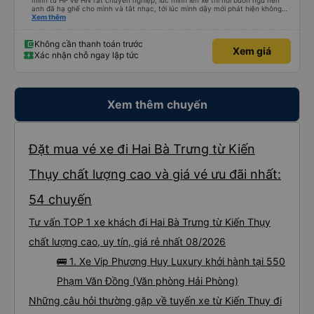
mình từ HP về HN rất chuyên nghiệp, lúc mình lên xe thì hơi buồn ngủ nên
anh đã hạ ghế cho mình và tắt nhạc, tới lúc mình dậy mới phát hiện không
thấy điện thoại thì anh đã ngay lập tức gọi xe trung chuyển để tìm điện thoại
Xem thêm
hộ mình và mình nhận được điện thoại ngay trong ngày hôm đó. Cảm ơn anh
và nhà xe rất nhiều. 1000 sao ạ.
Không cần thanh toán trước
Xem giá
Xác nhận chỗ ngay lập tức
Xem thêm chuyến
Đặt mua vé xe đi Hai Bà Trưng từ Kiến
Thụy chất lượng cao và giá vé ưu đãi nhất:
54 chuyến
Tư vấn TOP 1 xe khách đi Hai Bà Trưng từ Kiến Thụy
chất lượng cao, uy tín, giá rẻ nhất 08/2026
🚌 1. Xe Vip Phương Huy Luxury khởi hành tại 550
Phạm Văn Đồng (Văn phòng Hải Phòng)
Những câu hỏi thường gặp về tuyến xe từ Kiến Thụy đi