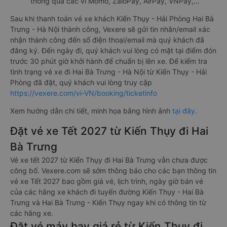
thông qua các ví Momo, ZaloPay, AirPay, VNPay,…
Sau khi thanh toán vé xe khách Kiến Thụy - Hải Phòng Hai Bà
Trưng - Hà Nội thành công, Vexere sẽ gửi tin nhắn/email xác
nhận thành công đến số điện thoại/email mà quý khách đã
đăng ký. Đến ngày đi, quý khách vui lòng có mặt tại điểm đón
trước 30 phút giờ khởi hành để chuẩn bị lên xe. Để kiểm tra
tình trạng vé xe đi Hai Bà Trưng - Hà Nội từ Kiến Thụy - Hải
Phòng đã đặt, quý khách vui lòng truy cập
https://vexere.com/vi-VN/booking/ticketinfo
Xem hướng dẫn chi tiết, minh họa bằng hình ảnh
tại đây.
Đặt vé xe Tết 2027 từ Kiến Thụy đi Hai
Bà Trưng
Vé xe tết 2027 từ Kiến Thụy đi Hai Bà Trưng vẫn chưa được
công bố. Vexere.com sẽ sớm thông báo cho các bạn thông tin
vé xe Tết 2027 bao gồm giá vé, lịch trình, ngày giờ bán vé
của các hãng xe khách đi tuyến đường Kiến Thụy - Hai Bà
Trưng và Hai Bà Trưng - Kiến Thụy ngay khi có thông tin từ
các hãng xe.
Đặt vé máy bay giá rẻ từ Kiến Thụy đi