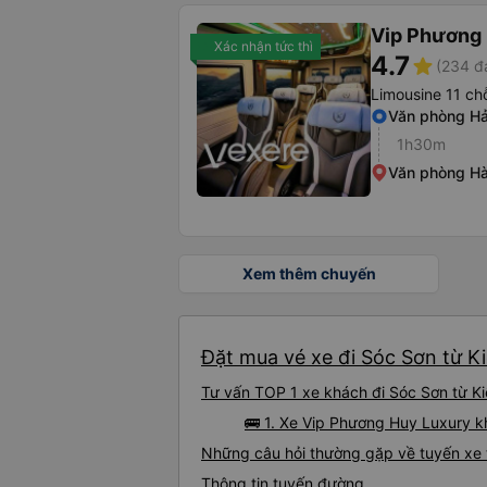
Vip Phương
Xác nhận tức thì
4.7
star
(234 đ
Limousine 11 ch
Văn phòng Hả
1h30m
Văn phòng Hà 
Xem thêm chuyến
Đặt mua vé xe đi Sóc Sơn từ Ki
Tư vấn TOP 1 xe khách đi Sóc Sơn từ Kiế
🚌 1. Xe Vip Phương Huy Luxury 
Những câu hỏi thường gặp về tuyến xe 
Thông tin tuyến đường