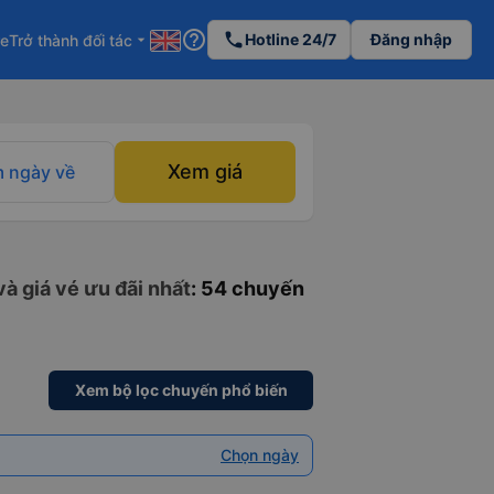
help_outline
phone
Hotline 24/7
Đăng nhập
re
Trở thành đối tác
arrow_drop_down
Xem giá
 ngày về
à giá vé ưu đãi nhất
: 54 chuyến
Xem bộ lọc chuyến phổ biến
Chọn ngày