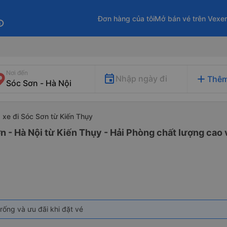
Đơn hàng của tôi
Mở bán vé trên Vexe
fo
Nơi đến
add
Nhập ngày đi
Thêm
xe đi Sóc Sơn từ Kiến Thụy
n - Hà Nội từ Kiến Thụy - Hải Phòng chất lượng cao v
rống và ưu đãi khi đặt vé