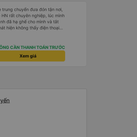
e trung chuyển đưa đón tận nơi,
ề HN rất chuyên nghiệp, lúc mình
anh đã hạ ghế cho mình và tắt
hát hiện không thấy điện thoại
xe trung chuyển để tìm điện thoại
điện thoại ngay trong ngày hôm
t nhiều. 1000 sao ạ.
ÔNG CẦN THANH TOÁN TRƯỚC
Xem giá
uyến