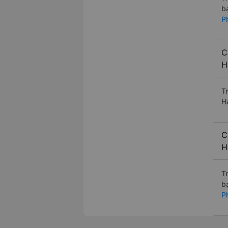
b
P
C
H
T
H
C
H
T
b
P