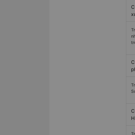
C
x
T
n
t
C
p
T
S
C
H
T