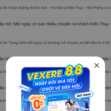
rả lời: Đoạn đường đi Sóc Sơn - Hà Nội từ Kiến Thụy - Hải Phòng có
âu hỏi: Mỗi ngày có bao nhiêu chuyến xe khách Kiến Thụy 
rả lời: Trung bình mỗi ngày có khoảng 54 chuyến xe bắt đầu từ 4:00
âu hỏi: Nhà xe đi Kiến Thụy - Hải Phòng Sóc Sơn - Hà Nội
rả lời: Chuyến xe có giờ xuất phát sớm nhất vào lúc 4:00 là của nh
âu hỏi: Nhà xe đi Sóc Sơn - Hà Nội từ Kiến Thụy - Hải Phòn
rả lời: Chuyến xe có giờ xuất phát trễ (muộn) nhất là vào lúc 21:02 