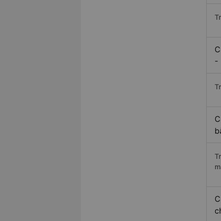
T
C
-
Tr
C
b
T
m
C
c