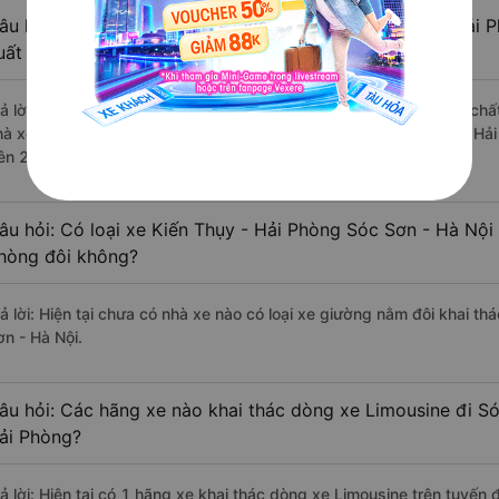
âu hỏi: Review xe đi Sóc Sơn - Hà Nội từ Kiến Thụy - Hải P
uất sắc, cao cấp nhất?
rả lời: Những hãng xe đi Kiến Thụy - Hải Phòng Sóc Sơn - Hà Nội chất
hà xe Vip Phương Huy Luxury đi Sóc Sơn - Hà Nội từ Kiến Thụy - Hải
rên 234 đánh giá của khách hàng).
âu hỏi: Có loại xe Kiến Thụy - Hải Phòng Sóc Sơn - Hà Nội
hòng đôi không?
rả lời: Hiện tại chưa có nhà xe nào có loại xe giường nằm đôi khai th
ơn - Hà Nội.
âu hỏi: Các hãng xe nào khai thác dòng xe Limousine đi Só
ải Phòng?
rả lời: Hiện tại có 1 hãng xe khai thác dòng xe Limousine trên tuyế