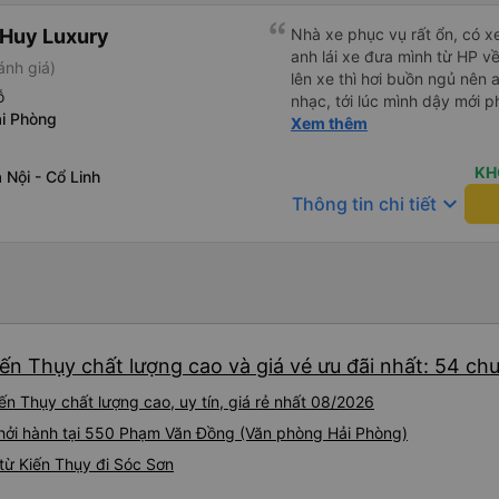
 Huy Luxury
Nhà xe phục vụ rất ổn, có x
anh lái xe đưa mình từ HP v
ánh giá)
lên xe thì hơi buồn ngủ nên 
ỗ
nhạc, tới lúc mình dậy mới p
i Phòng
thì anh đã ngay lập tức gọi 
Xem thêm
hộ mình và mình nhận được 
đó. Cảm ơn anh và nhà xe rấ
KH
Nội - Cổ Linh
keyboard_arrow_down
Thông tin chi tiết
ến Thụy chất lượng cao và giá vé ưu đãi nhất: 54 ch
n Thụy chất lượng cao, uy tín, giá rẻ nhất 08/2026
khởi hành tại 550 Phạm Văn Đồng (Văn phòng Hải Phòng)
từ Kiến Thụy đi Sóc Sơn