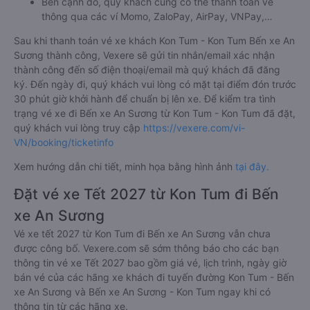
Bên cạnh đó, quý khách cũng có thể thanh toán vé
thông qua các ví Momo, ZaloPay, AirPay, VNPay,…
Sau khi thanh toán vé xe khách Kon Tum - Kon Tum Bến xe An
Sương thành công, Vexere sẽ gửi tin nhắn/email xác nhận
thành công đến số điện thoại/email mà quý khách đã đăng
ký. Đến ngày đi, quý khách vui lòng có mặt tại điểm đón trước
30 phút giờ khởi hành để chuẩn bị lên xe. Để kiểm tra tình
trạng vé xe đi Bến xe An Sương từ Kon Tum - Kon Tum đã đặt,
quý khách vui lòng truy cập
https://vexere.com/vi-
VN/booking/ticketinfo
Xem hướng dẫn chi tiết, minh họa bằng hình ảnh
tại đây.
Đặt vé xe Tết 2027 từ Kon Tum đi Bến
xe An Sương
Vé xe tết 2027 từ Kon Tum đi Bến xe An Sương vẫn chưa
được công bố. Vexere.com sẽ sớm thông báo cho các bạn
thông tin vé xe Tết 2027 bao gồm giá vé, lịch trình, ngày giờ
bán vé của các hãng xe khách đi tuyến đường Kon Tum - Bến
xe An Sương và Bến xe An Sương - Kon Tum ngay khi có
thông tin từ các hãng xe.