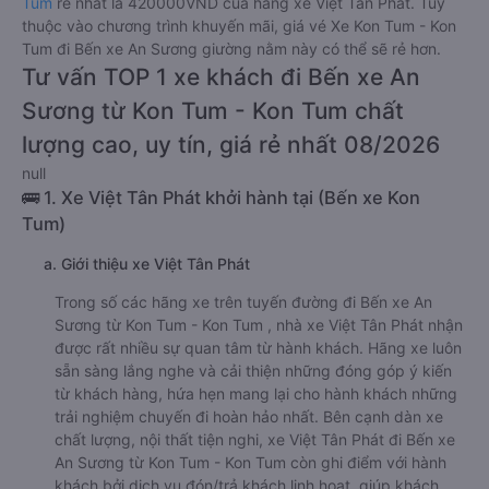
Tum
rẻ nhất là 420000VND của hãng xe Việt Tân Phát. Tùy
thuộc vào chương trình khuyến mãi, giá vé Xe Kon Tum - Kon
Tum đi Bến xe An Sương giường nằm này có thể sẽ rẻ hơn.
Tư vấn TOP 1 xe khách đi Bến xe An
Sương từ Kon Tum - Kon Tum chất
lượng cao, uy tín, giá rẻ nhất 08/2026
null
🚌 1. Xe Việt Tân Phát khởi hành tại (Bến xe Kon
Tum)
a. Giới thiệu xe Việt Tân Phát
Trong số các hãng xe trên tuyến đường đi Bến xe An
Sương từ Kon Tum - Kon Tum , nhà xe Việt Tân Phát nhận
được rất nhiều sự quan tâm từ hành khách. Hãng xe luôn
sẵn sàng lắng nghe và cải thiện những đóng góp ý kiến
từ khách hàng, hứa hẹn mang lại cho hành khách những
trải nghiệm chuyến đi hoàn hảo nhất. Bên cạnh dàn xe
chất lượng, nội thất tiện nghi, xe Việt Tân Phát đi Bến xe
An Sương từ Kon Tum - Kon Tum còn ghi điểm với hành
khách bởi dịch vụ đón/trả khách linh hoạt, giúp khách