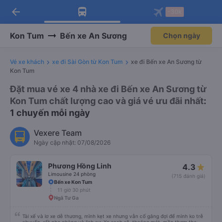
arrow_back
Tải app Vexere ngay!
Tải app Vexere
-30k
Mở app
Mở app
Nhận ưu đãi thành viên độc
-30k/ghế khi đặt vé máy bay qua
quyền
app
Kon Tum
Bến xe An Sương
Chọn ngày
Vé xe khách
xe đi Sài Gòn từ Kon Tum
xe đi Bến xe An Sương từ
Kon Tum
Đặt mua vé xe 4 nhà xe đi Bến xe An Sương từ
Kon Tum chất lượng cao và giá vé ưu đãi nhất
:
1 chuyến mỗi ngày
Vexere Team
Ngày cập nhật: 07/08/2026
Phương Hồng Linh
4.3
Limousine 24 phòng
(715 đánh giá)
Bến xe Kon Tum
11 giờ 30 phút
Ngã Tư Ga
Tài xế và lơ xe dễ thương, mình kẹt xe nhưng vẫn cố gắng đợi để mình ko trễ