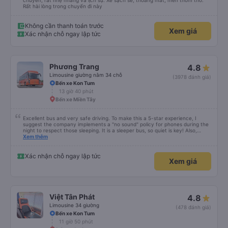
chuyến, rất nhẹ nhàng và lịch sự. Xe sạch sẽ, thoáng mát, mền thơm tho.
Rất hài lòng trong chuyến đi này
Không cần thanh toán trước
Xem giá
Xác nhận chỗ ngay lập tức
Phương Trang
4.8
Limousine giường nằm 34 chỗ
(3978 đánh giá)
Bến xe Kon Tum
13 giờ 40 phút
Bến xe Miền Tây
Excellent bus and very safe driving. To make this a 5-star experience, I
suggest the company implements a "no sound" policy for phones during the
night to respect those sleeping. It is a sleeper bus, so quiet is key! Also,
please display the Wi-Fi password clearly inside the cabin for convenience. I
Xem thêm
would definitely ride with them again! -------------- ​ Xe chất lượng tốt và
tài xế lái xe rất an toàn. Để dịch vụ hoàn hảo hơn, tôi góp ý nhà xe nên có
quy định rõ ràng về việc giữ im lặng (tắt âm thanh điện thoại) vào ban đêm
Xác nhận chỗ ngay lập tức
Xem giá
để tránh làm phiền hành khách khác ngủ. Ngoài ra, nhà xe nên dán sẵn mật
khẩu Wi-Fi trong xe để hành khách dễ dàng sử dụng. Tôi vẫn sẽ tiếp tục ủng
hộ nhà xe trong tương lai!
Việt Tân Phát
4.8
Limousine 34 giường
(478 đánh giá)
Bến xe Kon Tum
11 giờ 50 phút