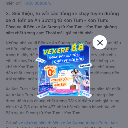
miễn phí:
1900 888684
.
3. Giới thiệu, tư vấn các dòng xe chạy tuyến đường
xe đi Bến xe An Sương từ Kon Tum - Kon Tum:
Dòng xe đi Bến xe An Sương từ Kon Tum - Kon Tum giường
nằm chất lượng cao: Thoải mái, giá cả tốt nhất
Những nhà xe đi Bến xe An Sương từ Kon Tum - Kon Tum đều
sở hữu những xe giường nằm chất lượng cao. Trên xe được
trang bị đầy đủ các trang thiết bị hiện đại phục vụ cho nhu
cầu di chuyển của hành khách. Bên cạnh đó, các hãng xe
khách Kon Tum - Kon Tum Bến xe An Sương luôn chú trọng
đến chất lượng dịch vụ, không ngừng cải thiện để mang đến
trải nghiệm hoàn hảo cho hành khách.
Xe Kon Tum - Kon Tum Bến xe An Sương giường nằm tốt nhất:
Xe từ Kon Tum - Kon Tum đi Bến xe An Sương giường nằm
được đánh giá chung chất lượng Tốt với điểm đánh giá trung
bình từ 4.7/5 dựa trên 477 phản hồi của hành khách Xe về
Bến xe An Sương từ Kon Tum - Kon Tum.
Giá vé
xe giường nằm đi Bến xe An Sương từ Kon Tum - Kon