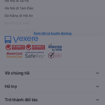
Hà Nội đi Sa Pa
Hà Nội đi Tam Đảo
Đà Nẵng đi Hội An
Đà Nẵng đi Huế
Hải Phòng đi Hà Nội
Xem tất cả tuyến đường
keyboard_arrow_down
Về chúng tôi
keyboard_arrow_down
Hỗ trợ
keyboard_arrow_down
Trở thành đối tác