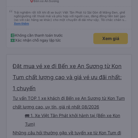
Bến xe An Sương
Trải nghiệm rất tốt khi đi xe buýt Việt Tân Phát từ Sài Gòn đi Măng Đen, ghế
ngồi/giường rất thoải mái và phù hợp với người cao, đáng đồng tiền bát gạo
(so với các hãng xe khác) cho một chuyến đi dài như vậy. Tôi chắc chắn sẽ
sử dụng lại sau.
Xem thêm
Không cần thanh toán trước
Xem giá
Xác nhận chỗ ngay lập tức
Đặt mua vé xe đi Bến xe An Sương từ Kon
Tum chất lượng cao và giá vé ưu đãi nhất:
1 chuyến
Tư vấn TOP 1 xe khách đi Bến xe An Sương từ Kon Tum
chất lượng cao, uy tín, giá rẻ nhất 08/2026
🚌 1. Xe Việt Tân Phát khởi hành tại (Bến xe Kon
Tum)
Những câu hỏi thường gặp về tuyến xe từ Kon Tum đi