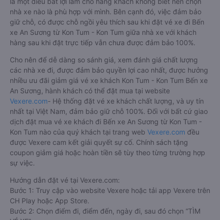
là một điều bất lợi làm cho hàng khách không biết nên chọn
nhà xe nào là phù hợp với mình. Bên cạnh đó, việc đảm bảo
giữ chỗ, có được chỗ ngồi yêu thích sau khi đặt vé xe đi Bến
xe An Sương từ Kon Tum - Kon Tum giữa nhà xe với khách
hàng sau khi đặt trực tiếp vẫn chưa được đảm bảo 100%.
Cho nên để dễ dàng so sánh giá, xem đánh giá chất lượng
các nhà xe đi, được đảm bảo quyền lợi cao nhất, được hưởng
nhiều ưu đãi giảm giá vé xe khách Kon Tum - Kon Tum Bến xe
An Sương, hành khách có thể đặt mua tại website
Vexere.com
- Hệ thống đặt vé xe khách chất lượng, và uy tín
nhất tại Việt Nam, đảm bảo giữ chỗ 100%. Đối với bất cứ giao
dịch đặt mua vé xe khách đi Bến xe An Sương từ Kon Tum -
Kon Tum nào của quý khách tại trang web
Vexere.com
đều
được Vexere cam kết giải quyết sự cố. Chính sách tặng
coupon giảm giá hoặc hoàn tiền sẽ tùy theo từng trường hợp
sự việc.
Hướng dẫn đặt vé tại Vexere.com:
Bước 1: Truy cập vào website Vexere hoặc tải app Vexere trên
CH Play hoặc App Store.
Bước 2: Chọn điểm đi, điểm đến, ngày đi, sau đó chọn “TÌM