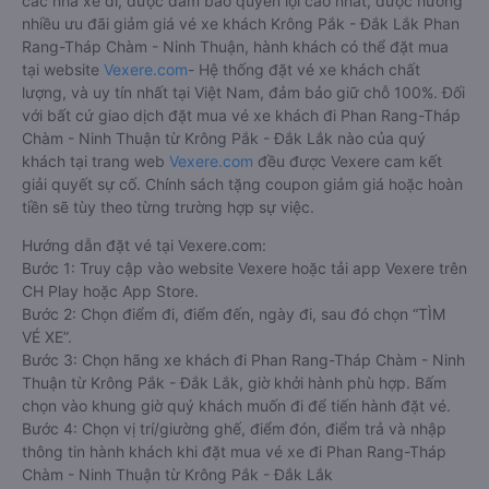
các nhà xe đi, được đảm bảo quyền lợi cao nhất, được hưởng
nhiều ưu đãi giảm giá vé xe khách Krông Pắk - Đắk Lắk Phan
Rang-Tháp Chàm - Ninh Thuận, hành khách có thể đặt mua
tại website
Vexere.com
- Hệ thống đặt vé xe khách chất
lượng, và uy tín nhất tại Việt Nam, đảm bảo giữ chỗ 100%. Đối
với bất cứ giao dịch đặt mua vé xe khách đi Phan Rang-Tháp
Chàm - Ninh Thuận từ Krông Pắk - Đắk Lắk nào của quý
khách tại trang web
Vexere.com
đều được Vexere cam kết
giải quyết sự cố. Chính sách tặng coupon giảm giá hoặc hoàn
tiền sẽ tùy theo từng trường hợp sự việc.
Hướng dẫn đặt vé tại Vexere.com:
Bước 1: Truy cập vào website Vexere hoặc tải app Vexere trên
CH Play hoặc App Store.
Bước 2: Chọn điểm đi, điểm đến, ngày đi, sau đó chọn “TÌM
VÉ XE”.
Bước 3: Chọn hãng xe khách đi Phan Rang-Tháp Chàm - Ninh
Thuận từ Krông Pắk - Đắk Lắk, giờ khởi hành phù hợp. Bấm
chọn vào khung giờ quý khách muốn đi để tiến hành đặt vé.
Bước 4: Chọn vị trí/giường ghế, điểm đón, điểm trả và nhập
thông tin hành khách khi đặt mua vé xe đi Phan Rang-Tháp
Chàm - Ninh Thuận từ Krông Pắk - Đắk Lắk