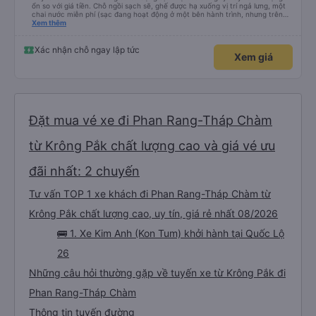
ổn so với giá tiền. Chỗ ngồi sạch sẽ, ghế được hạ xuống vị trí ngả lưng, một
chai nước miễn phí (sạc đang hoạt động ở một bên hành trình, nhưng trên
cùng xe đi chiều ngược lại có thể đã bị tắt.). Ở một hướng, xe buýt bị trễ một
Xem thêm
giờ, ở hướng ngược lại nó đến đúng giờ. Máy lạnh mạnh (lo lắng cho sức khỏe
nên mang theo quần áo ấm). Đôi khi có người ngồi ngay ở lối đi. Chúng tôi đã
mua vé trước qua Vexere và thanh toán tại Winmart. Rất thoải mái. (Chúng
Xác nhận chỗ ngay lập tức
Xem giá
tôi chạy xe dọc tuyến Nha Trang - Ngọc Hồi rồi về cùng ngày)
Đặt mua vé xe đi Phan Rang-Tháp Chàm
từ Krông Pắk chất lượng cao và giá vé ưu
đãi nhất: 2 chuyến
Tư vấn TOP 1 xe khách đi Phan Rang-Tháp Chàm từ
Krông Pắk chất lượng cao, uy tín, giá rẻ nhất 08/2026
🚌 1. Xe Kim Anh (Kon Tum) khởi hành tại Quốc Lộ
26
Những câu hỏi thường gặp về tuyến xe từ Krông Pắk đi
Phan Rang-Tháp Chàm
Thông tin tuyến đường