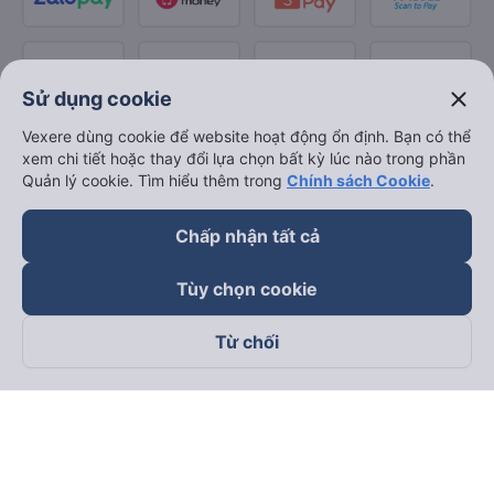
close
Sử dụng cookie
Vexere dùng cookie để website hoạt động ổn định. Bạn có thể
xem chi tiết hoặc thay đổi lựa chọn bất kỳ lúc nào trong phần
Quản lý cookie. Tìm hiểu thêm trong
Chính sách Cookie
.
Chấp nhận tất cả
Tùy chọn cookie
Từ chối
Theo dõi chúng tôi trên
Facebook
Tiktok
Youtube
Công ty TNHH Thương Mại Dịch Vụ Vexere