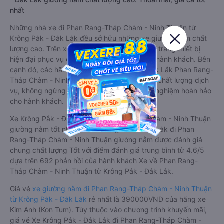
nhất
Những nhà xe đi Phan Rang-Tháp Chàm - Ninh Thuận từ
Krông Pắk - Đắk Lắk đều sở hữu những xe giường nằm chất
lượng cao. Trên xe được trang bị đầy đủ các trang thiết bị
hiện đại phục vụ cho nhu cầu di chuyển của hành khách. Bên
cạnh đó, các hãng xe khách Krông Pắk - Đắk Lắk Phan Rang-
Tháp Chàm - Ninh Thuận luôn chú trọng đến chất lượng dịch
vụ, không ngừng cải thiện để mang đến trải nghiệm hoàn hảo
cho hành khách.
Xe Krông Pắk - Đắk Lắk Phan Rang-Tháp Chàm - Ninh Thuận
giường nằm tốt nhất: Xe từ Krông Pắk - Đắk Lắk đi Phan
Rang-Tháp Chàm - Ninh Thuận giường nằm được đánh giá
chung chất lượng Tốt với điểm đánh giá trung bình từ 4.6/5
dựa trên 692 phản hồi của hành khách Xe về Phan Rang-
Tháp Chàm - Ninh Thuận từ Krông Pắk - Đắk Lắk.
Giá vé
xe giường nằm đi Phan Rang-Tháp Chàm - Ninh Thuận
từ Krông Pắk - Đắk Lắk
rẻ nhất là 390000VND của hãng xe
Kim Anh (Kon Tum). Tùy thuộc vào chương trình khuyến mãi,
giá vé Xe Krông Pắk - Đắk Lắk đi Phan Rang-Tháp Chàm -