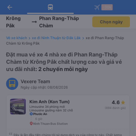
arrow_back
Tải app Vexere ngay!
Tải app Vexere
-30k
Mở app
Mở app
Nhận ưu đãi thành viên độc
-30k/ghế khi đặt vé máy bay qua
quyền
app
Krông
Phan Rang-Tháp
Chọn ngày
Pắk
Chàm
Vé xe khách
xe đi Ninh Thuận từ Đắk Lắk
xe đi Phan Rang-Tháp
Chàm từ Krông Pắk
Đặt mua vé xe 4 nhà xe đi Phan Rang-Tháp
Chàm từ Krông Pắk chất lượng cao và giá vé
ưu đãi nhất
: 2 chuyến mỗi ngày
Vexere Team
Ngày cập nhật: 08/08/2026
Kim Anh (Kon Tum)
4.6
Limousine 34 phòng mới
(694 đánh giá)
Limousine giường nằm 32 chỗ
Phước An
6 giờ
Ninh Thuan Bus Station
Đây là lần đầu tiên chúng tôi sử dụng dịch vụ của công ty này. Chất lượng