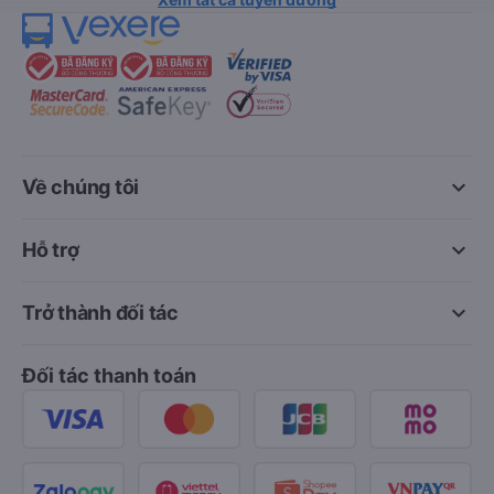
keyboard_arrow_down
Về chúng tôi
keyboard_arrow_down
Hỗ trợ
keyboard_arrow_down
Trở thành đối tác
Đối tác thanh toán