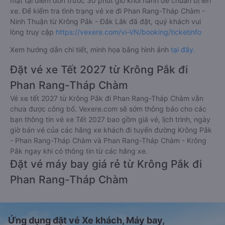
mặt tại điểm đón trước 30 phút giờ khởi hành để chuẩn bị lên
xe. Để kiểm tra tình trạng vé xe đi Phan Rang-Tháp Chàm -
Ninh Thuận từ Krông Pắk - Đắk Lắk đã đặt, quý khách vui
lòng truy cập
https://vexere.com/vi-VN/booking/ticketinfo
Xem hướng dẫn chi tiết, minh họa bằng hình ảnh
tại đây.
Đặt vé xe Tết 2027 từ Krông Pắk đi
Phan Rang-Tháp Chàm
Vé xe tết 2027 từ Krông Pắk đi Phan Rang-Tháp Chàm vẫn
chưa được công bố. Vexere.com sẽ sớm thông báo cho các
bạn thông tin vé xe Tết 2027 bao gồm giá vé, lịch trình, ngày
giờ bán vé của các hãng xe khách đi tuyến đường Krông Pắk
- Phan Rang-Tháp Chàm và Phan Rang-Tháp Chàm - Krông
Pắk ngay khi có thông tin từ các hãng xe.
Đặt vé máy bay giá rẻ từ Krông Pắk đi
Phan Rang-Tháp Chàm
Ứng dụng đặt vé Xe khách, Máy bay,