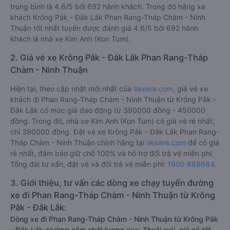
trung bình là 4.6/5 bởi 692 hành khách. Trong đó hãng xe
khách Krông Pắk - Đắk Lắk Phan Rang-Tháp Chàm - Ninh
Thuận tốt nhất tuyến được đánh giá 4.6/5 bởi 692 hành
khách là nhà xe Kim Anh (Kon Tum).
2. Giá vé xe Krông Pắk - Đắk Lắk Phan Rang-Tháp
Chàm - Ninh Thuận
Hiện tại, theo cập nhật mới nhất của
Vexere.com
, giá vé xe
khách đi Phan Rang-Tháp Chàm - Ninh Thuận từ Krông Pắk -
Đắk Lắk có mức giá dao động từ 390000 đồng - 450000
đồng. Trong đó, nhà xe Kim Anh (Kon Tum) có giá vé rẻ nhất,
chỉ 390000 đồng. Đặt vé xe Krông Pắk - Đắk Lắk Phan Rang-
Tháp Chàm - Ninh Thuận chính hãng tại
Vexere.com
để có giá
rẻ nhất, đảm bảo giữ chỗ 100% và hỗ trợ đổi trả vé miễn phí.
Tổng đài tư vấn, đặt vé và đổi trả vé miễn phí:
1900 888684
.
3. Giới thiệu, tư vấn các dòng xe chạy tuyến đường
xe đi Phan Rang-Tháp Chàm - Ninh Thuận từ Krông
Pắk - Đắk Lắk:
Dòng xe đi Phan Rang-Tháp Chàm - Ninh Thuận từ Krông Pắk
- Đắk Lắk giường nằm chất lượng cao: Thoải mái, giá cả tốt