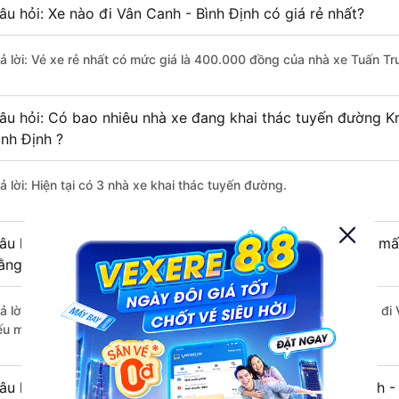
âu hỏi: Xe nào đi Vân Canh - Bình Định có giá rẻ nhất?
rả lời: Vé xe rẻ nhất có mức giá là 400.000 đồng của nhà xe Tuấn Tr
âu hỏi: Có bao nhiêu nhà xe đang khai thác tuyến đường K
ình Định ?
ả lời: Hiện tại có 3 nhà xe khai thác tuyến đường.
âu hỏi: Từ Krông Pắk - Đắk Lắk đi Vân Canh - Bình Định mất
ằng xe khách?
rả lời: Thời gian di chuyển bằng xe khách từ Krông Pắk - Đắk Lắk đi
ếu mật độ giao thông thuận lợi.
âu hỏi: Khoảng cách từ Krông Pắk - Đắk Lắk đi Vân Canh - 