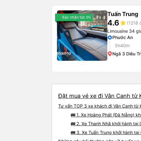
Tuấn Trung
Xác nhận tức thì
4.6
star
(1218 
Limousine 34 g
Phước An
5h40m
Ngã 3 Diêu Tr
Đặt mua vé xe đi Vân Canh từ K
Tư vấn TOP 3 xe khách đi Vân Canh từ K
🚌 1. Xe Hoàng Phát (Đà Nẵng) k
🚌 2. Xe Thanh Nhã khởi hành tại
🚌 3. Xe Tuấn Trung khởi hành tại