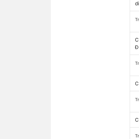
d
T
C
Đ
T
C
T
C
T