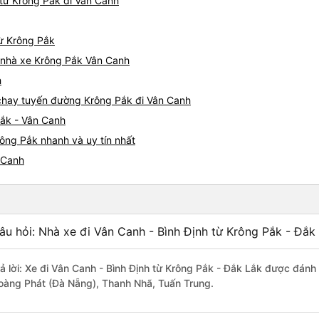
từ Krông Pắk đi Vân Canh
từ Krông Pắk
á nhà xe Krông Pắk Vân Canh
h
e chạy tuyến đường Krông Pắk đi Vân Canh
Pắk - Vân Canh
ông Pắk nhanh và uy tín nhất
 Canh
âu hỏi: Nhà xe đi Vân Canh - Bình Định từ Krông Pắk - Đắk
rả lời: Xe đi Vân Canh - Bình Định từ Krông Pắk - Đắk Lắk được đánh 
oàng Phát (Đà Nẵng), Thanh Nhã, Tuấn Trung.