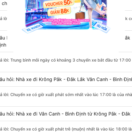
i chuyển bằng xe khách?
rả lời: Đoạn đường đi Vân Canh - Bình Định từ Krông Pắk - Đắk Lắk 
âu hỏi: Mỗi ngày có bao nhiêu chuyến xe khách Krông Pắk 
ịnh ?
rả lời: Trung bình mỗi ngày có khoảng 3 chuyến xe bắt đầu từ 17:00
âu hỏi: Nhà xe đi Krông Pắk - Đắk Lắk Vân Canh - Bình Đị
rả lời: Chuyến xe có giờ xuất phát sớm nhất vào lúc 17:00 là của n
âu hỏi: Nhà xe đi Vân Canh - Bình Định từ Krông Pắk - Đắk 
rả lời: Chuyến xe có giờ xuất phát trễ (muộn) nhất là vào lúc 18:00 