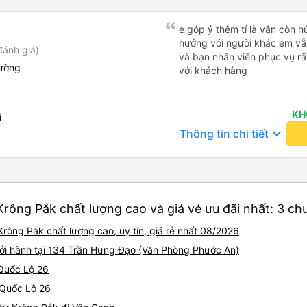
e góp ý thêm tí là vẫn còn 
hưởng với người khác em vẫn đánh giá về chất lượng nhà xe
đánh giá)
và bạn nhân viên phục vụ rất
iường
với khách hàng
KH
ì
keyboard_arrow_down
Thông tin chi tiết
rông Pắk chất lượng cao và giá vé ưu đãi nhất: 3 ch
rông Pắk chất lượng cao, uy tín, giá rẻ nhất 08/2026
hởi hành tại 134 Trần Hưng Đạo (Văn Phòng Phước An)
 Quốc Lộ 26
 Quốc Lộ 26