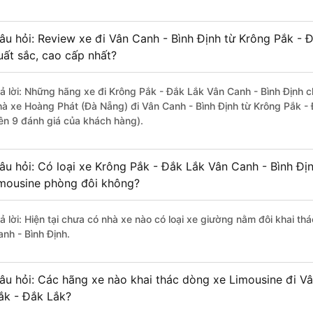
âu hỏi: Review xe đi Vân Canh - Bình Định từ Krông Pắk - Đ
uất sắc, cao cấp nhất?
rả lời: Những hãng xe đi Krông Pắk - Đắk Lắk Vân Canh - Bình Định ch
hà xe Hoàng Phát (Đà Nẵng) đi Vân Canh - Bình Định từ Krông Pắk - 
rên 9 đánh giá của khách hàng).
âu hỏi: Có loại xe Krông Pắk - Đắk Lắk Vân Canh - Bình Đị
imousine phòng đôi không?
rả lời: Hiện tại chưa có nhà xe nào có loại xe giường nằm đôi khai t
anh - Bình Định.
âu hỏi: Các hãng xe nào khai thác dòng xe Limousine đi Vâ
ắk - Đắk Lắk?