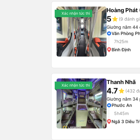
Hoàng Phát 
Xác nhận tức thì
5
star
(9 đánh gi
Giường nằm 44 
Văn Phòng P
7h25m
Bình Định
Thanh Nhã
Xác nhận tức thì
4.7
star
(432 đ
Giường nằm 34
Phước An
5h45m
Ngã 3 Diêu Tr