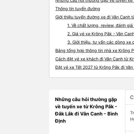
Những câu hỏi thường gặp về tuyến xe 
Thông tin tuyến đường
Giới thiệu tuyến đường xe đi Vân Canh 
1. Về chất lượng, review, đánh gi
2. Giá vé xe Krông Pắk - Vân Can
3. Giới thiệu, tư vấn các dòng x
Bảng tổng hợp thông tin nhà xe Krông 
Cách đặt vé xe khách đi Vân Canh từ Kr
Đặt vé xe Tết 2027 từ Krông Pắk đi Vân
C
Những câu hỏi thường gặp
về tuyến xe từ Krông Pắk -
T
Đắk Lắk đi Vân Canh - Bình
H
Định