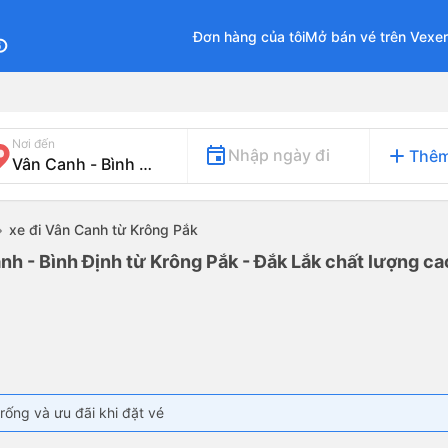
Đơn hàng của tôi
Mở bán vé trên Vexe
fo
Nơi đến
add
Nhập ngày đi
Thêm
xe đi Vân Canh từ Krông Pắk
nh - Bình Định từ Krông Pắk - Đắk Lắk chất lượng cao
rống và ưu đãi khi đặt vé