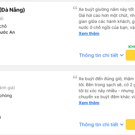
(Đà Nẵng)
Xe buýt giường nằm này tốt 
Giá hơi cao hơn một chút, n
á)
gian giữa các hành khách, gi
chỗ
nước ở chỗ ngồi của bạn, và
hước An
ngồi mà bạn có thể bật tắt. N
Xem thêm
xe êm ái. Có ổ cắm điện để 
kết nối không phải lúc nào c
KH
keyboard_arrow_down
Thông tin chi tiết
Xe buýt đến đúng giờ, thậm
tôi. Bên trong sạch sẽ, có 2
ánh giá)
tôi bị xóc nảy nhiều - nhưng
 phòng
chuyến xe buýt đêm khác vì đ
chung, tôi hài lòng.
Xem thêm
ì
keyboard_arrow_down
Thông tin chi tiết