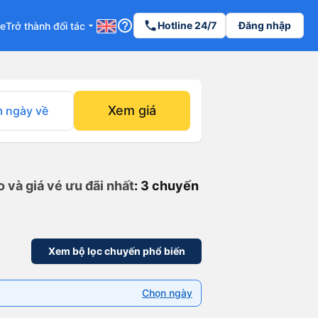
help_outline
phone
Hotline 24/7
Đăng nhập
re
Trở thành đối tác
arrow_drop_down
Xem giá
 ngày về
 và giá vé ưu đãi nhất
: 3 chuyến
Xem bộ lọc chuyến phổ biến
Chọn ngày