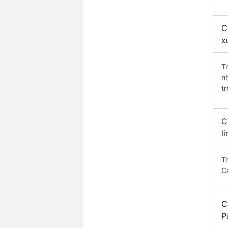
C
x
T
n
t
C
l
T
C
C
P