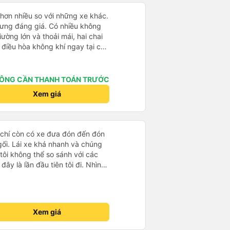
hơn nhiều so với những xe khác.
hưng đáng giá. Có nhiều không
ường lớn và thoải mái, hai chai
 điều hòa không khí ngay tại chỗ
hân viên thân thiện và tài xế lái
sạc điện thoại và Wi-Fi (mặc dù
ũng ổn định).
ÔNG CẦN THANH TOÁN TRƯỚC
Xem giá
 chí còn có xe đưa đón đến đón
 gối. Lái xe khá nhanh và chúng
 tôi không thể so sánh với các
ây là lần đầu tiên tôi đi. Nhìn
Xem giá