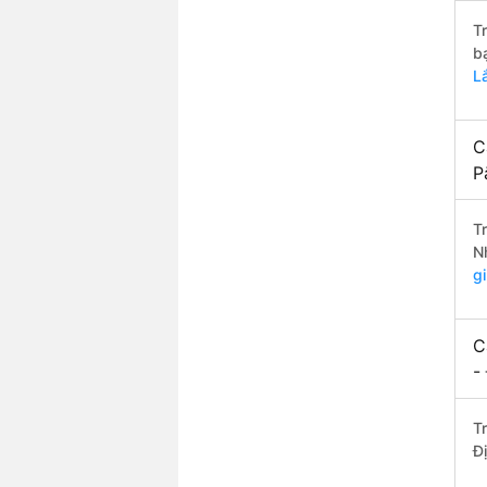
T
b
L
C
P
T
N
g
C
-
T
Đ