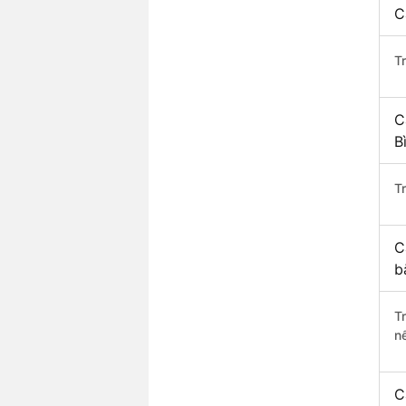
C
T
C
B
Tr
C
b
T
n
C