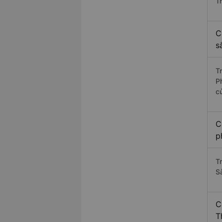
T
C
s
T
P
c
C
p
T
S
C
T