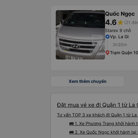
Quốc Ngọc
4.6
star
(21 đá
Starex 9 chỗ
Vp. La Gi
3h30m
Trạm Quận 1
Xem thêm chuyến
Đặt mua vé xe đi Quận 1 từ La 
Tư vấn TOP 3 xe khách đi Quận 1 từ La G
🚌 1. Xe Phương Trang khởi hành t
🚌 2. Xe Quốc Ngọc khởi hành tại