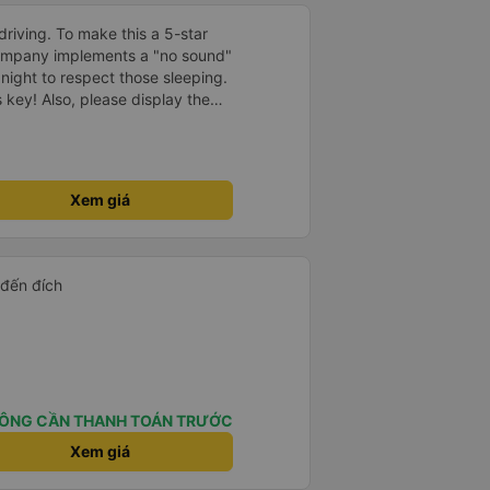
driving. To make this a 5-star
company implements a "no sound"
 night to respect those sleeping.
is key! Also, please display the
e the cabin for convenience. I
------ ​ Xe chất
t an toàn. Để dịch vụ hoàn hảo
 quy định rõ ràng về việc giữ im
Xem giá
ại) vào ban đêm để tránh làm
 Ngoài ra, nhà xe nên dán sẵn
 hành khách dễ dàng sử dụng.
à xe trong tương lai!
 đến đích
ÔNG CẦN THANH TOÁN TRƯỚC
Xem giá