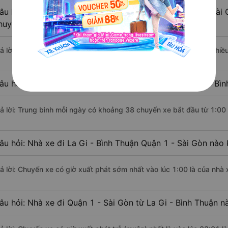
âu hỏi: Khoảng cách từ La Gi - Bình Thuận đi Quận 1 - Sài 
huyển bằng xe khách?
rả lời: Đoạn đường đi Quận 1 - Sài Gòn từ La Gi - Bình Thuận có chi
âu hỏi: Mỗi ngày có bao nhiêu chuyến xe khách La Gi - Bìn
rả lời: Trung bình mỗi ngày có khoảng 38 chuyến xe bắt đầu từ 1:00
âu hỏi: Nhà xe đi La Gi - Bình Thuận Quận 1 - Sài Gòn nào
rả lời: Chuyến xe có giờ xuất phát sớm nhất vào lúc 1:00 là của nhà 
âu hỏi: Nhà xe đi Quận 1 - Sài Gòn từ La Gi - Bình Thuận n