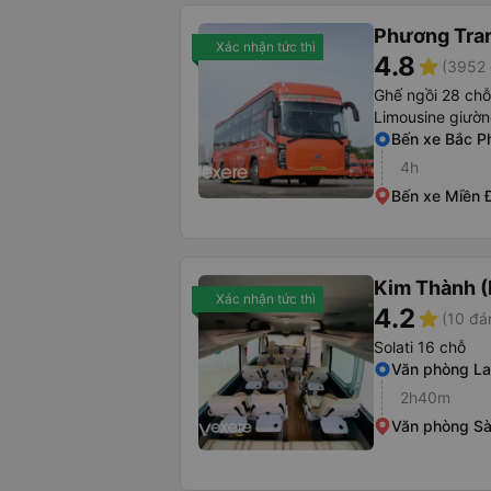
Phương Tra
Xác nhận tức thì
4.8
star
(3952 
Ghế ngồi 28 chỗ
Limousine giườ
Bến xe Bắc P
4h
Bến xe Miền 
Kim Thành (
Xác nhận tức thì
4.2
star
(10 đá
Solati 16 chỗ
Văn phòng La
2h40m
Văn phòng Sà