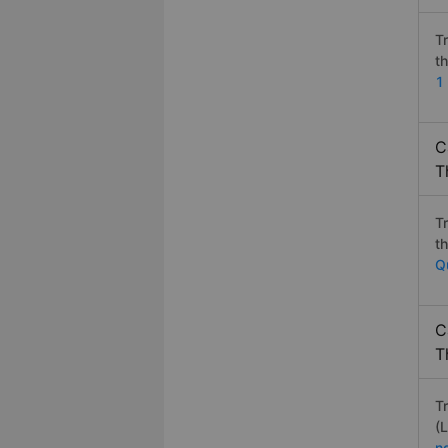
T
t
1
C
T
T
t
Q
C
T
T
(
n