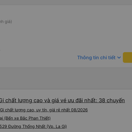
nh giá)
0
keyboard_arrow_down
Thông tin chi tiết
Gi chất lượng cao và giá vé ưu đãi nhất: 38 chuyến
i chất lượng cao, uy tín, giá rẻ nhất 08/2026
ại (Bến xe Bắc Phan Thiết)
 529 Đường Thống Nhất (Vp. La Gi)