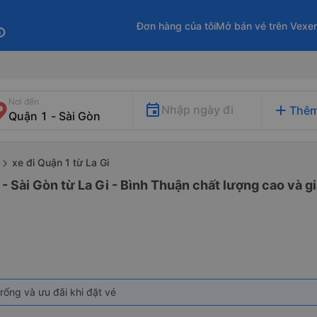
Đơn hàng của tôi
Mở bán vé trên Vexe
fo
Nơi đến
add
Nhập ngày đi
Thêm
xe đi Quận 1 từ La Gi
- Sài Gòn từ La Gi - Bình Thuận chất lượng cao và gi
rống và ưu đãi khi đặt vé