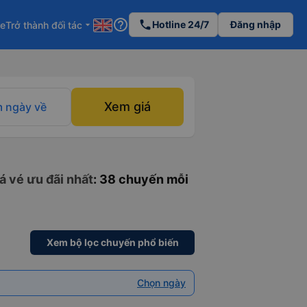
help_outline
phone
Hotline 24/7
Đăng nhập
re
Trở thành đối tác
arrow_drop_down
Xem giá
 ngày về
á vé ưu đãi nhất
: 38 chuyến mỗi
Xem bộ lọc chuyến phổ biến
Chọn ngày