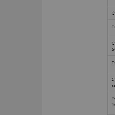
C
T
C
G
Tr
C
x
T
m