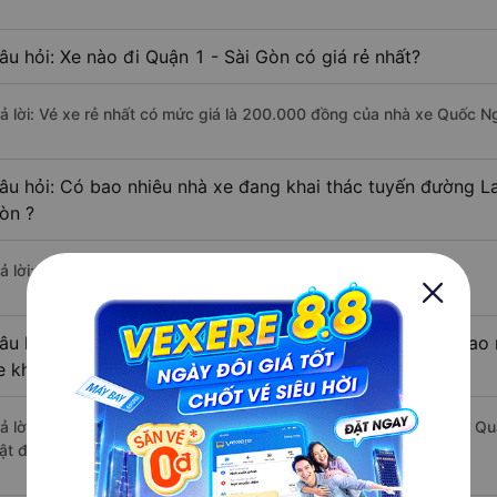
âu hỏi: Xe nào đi Quận 1 - Sài Gòn có giá rẻ nhất?
rả lời: Vé xe rẻ nhất có mức giá là 200.000 đồng của nhà xe Quốc N
âu hỏi: Có bao nhiêu nhà xe đang khai thác tuyến đường La
òn ?
ả lời: Hiện tại có 3 nhà xe khai thác tuyến đường.
âu hỏi: Từ La Gi - Bình Thuận đi Quận 1 - Sài Gòn mất bao 
e khách?
rả lời: Thời gian di chuyển bằng xe khách từ La Gi - Bình Thuận đi Q
ật độ giao thông thuận lợi.