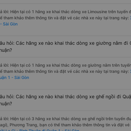
rả lời: Hiện tại có 1 hãng xe khai thác dòng xe Limousine trên tuyế
hể tham khảo thêm thông tin và đặt vé các nhà xe này tại trang này:
X
 - Sài Gòn
âu hỏi: Các hãng xe nào khai thác dòng xe giường nằm đi Q
huận?
rả lời: Hiện tại có 1 hãng xe khai thác dòng xe giường nằm trên tuy
hể tham khảo thêm thông tin và đặt vé các nhà xe này tại trang này:
X
uận 1 - Sài Gòn
âu hỏi: Các hãng xe nào khai thác dòng xe ghế ngồi đi Quận
huận?
rả lời: Hiện tại có 3 hãng xe khai thác dòng xe ghế ngồi trên tuyến
Lagi), Phương Trang, bạn có thể tham khảo thêm thông tin và đặt vé 
gồi La Gi - Bình Thuận đi Quận 1 - Sài Gòn