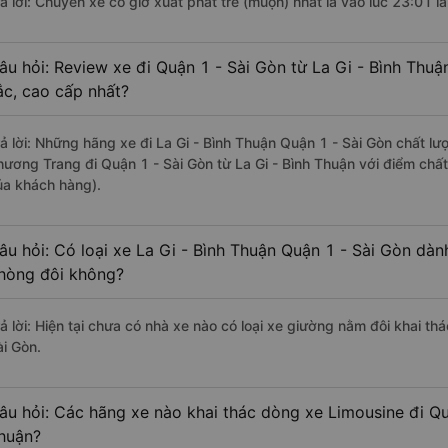
rả lời: Chuyến xe có giờ xuất phát trễ (muộn) nhất là vào lúc 23:01 l
âu hỏi: Review xe đi Quận 1 - Sài Gòn từ La Gi - Bình Thuậ
ắc, cao cấp nhất?
rả lời: Những hãng xe đi La Gi - Bình Thuận Quận 1 - Sài Gòn chất lượ
hương Trang đi Quận 1 - Sài Gòn từ La Gi - Bình Thuận với điểm chấ
ủa khách hàng).
âu hỏi: Có loại xe La Gi - Bình Thuận Quận 1 - Sài Gòn dàn
hòng đôi không?
rả lời: Hiện tại chưa có nhà xe nào có loại xe giường nằm đôi khai th
ài Gòn.
âu hỏi: Các hãng xe nào khai thác dòng xe Limousine đi Quậ
huận?