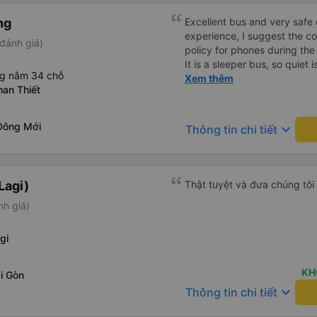
ng
Excellent bus and very safe 
experience, I suggest the 
đánh giá)
policy for phones during the
It is a sleeper bus, so quiet 
ng nằm 34 chỗ
Wi-Fi password clearly insid
Xem thêm
han Thiết
would definitely ride with them again! --------
lượng tốt và tài xế lái xe rấ
hơn, tôi góp ý nhà xe nên có
Đông Mới
keyboard_arrow_down
Thông tin chi tiết
lặng (tắt âm thanh điện tho
phiền hành khách khác ngủ.
mật khẩu Wi-Fi trong xe để
Tôi vẫn sẽ tiếp tục ủng hộ nh
Lagi)
Thật tuyệt và đưa chúng tôi
nh giá)
gi
KH
i Gòn
keyboard_arrow_down
Thông tin chi tiết