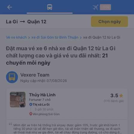
arrow_back
Tải app Vexere ngay!
Tải app Vexere
-30k
Mở app
Mở app
Nhận ưu đãi thành viên độc
-30k/ghế khi đặt vé máy bay qua
quyền
app
La Gi
Quận 12
Chọn ngày
Vé xe khách
xe đi Sài Gòn từ Bình Thuận
xe đi Quận 12 từ La Gi
Đặt mua vé xe 6 nhà xe đi Quận 12 từ La Gi
chất lượng cao và giá vé ưu đãi nhất
: 21
chuyến mỗi ngày
Vexere Team
Ngày cập nhật: 07/08/2026
Thủy Hà Linh
3.5
Fortuner 7 chỗ
(115 đánh giá)
Thị xã La Gi
3 giờ 30 phút
Văn phòng Sài Gòn
Mình đặt xe trên hệ thống trả airpay được giảm 10%, trước giờ khởi hành 1
tiếng 30 phút tài xế để hẹn giờ đón, tài xế thân thiện dễ thương, xe đi sạch
sẽ thoái mái như xe gia đình, tài xế chạy đúng cung đường, có cho dừng ở