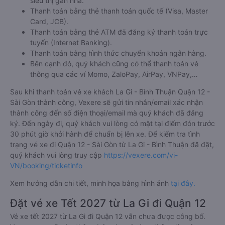
siêu thị gần nhà.
Thanh toán bằng thẻ thanh toán quốc tế (Visa, Master
Card, JCB).
Thanh toán bằng thẻ ATM đã đăng ký thanh toán trực
tuyến (Internet Banking).
Thanh toán bằng hình thức chuyển khoản ngân hàng.
Bên cạnh đó, quý khách cũng có thể thanh toán vé
thông qua các ví Momo, ZaloPay, AirPay, VNPay,…
Sau khi thanh toán vé xe khách La Gi - Bình Thuận Quận 12 -
Sài Gòn thành công, Vexere sẽ gửi tin nhắn/email xác nhận
thành công đến số điện thoại/email mà quý khách đã đăng
ký. Đến ngày đi, quý khách vui lòng có mặt tại điểm đón trước
30 phút giờ khởi hành để chuẩn bị lên xe. Để kiểm tra tình
trạng vé xe đi Quận 12 - Sài Gòn từ La Gi - Bình Thuận đã đặt,
quý khách vui lòng truy cập
https://vexere.com/vi-
VN/booking/ticketinfo
Xem hướng dẫn chi tiết, minh họa bằng hình ảnh
tại đây.
Đặt vé xe Tết 2027 từ La Gi đi Quận 12
Vé xe tết 2027 từ La Gi đi Quận 12 vẫn chưa được công bố.