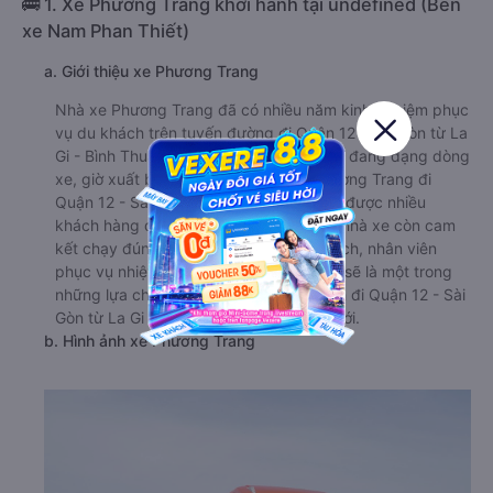
🚌 1. Xe Phương Trang khởi hành tại undefined (Bến
xe Nam Phan Thiết)
a. Giới thiệu xe Phương Trang
Nhà xe Phương Trang đã có nhiều năm kinh nghiệm phục
vụ du khách trên tuyến đường đi Quận 12 - Sài Gòn từ La
Gi - Bình Thuận . Với những ưu điểm như đang dạng dòng
xe, giờ xuất bến linh hoạt,… nhà xe Phương Trang đi
Quận 12 - Sài Gòn từ La Gi - Bình Thuận được nhiều
khách hàng đánh giá rất cao. Ngoài ra, nhà xe còn cam
kết chạy đúng giờ, không nhồi nhét khách, nhân viên
phục vụ nhiệt tình, chu đáo. Vì vậy, đây sẽ là một trong
những lựa chọn hàng đầu cho hành trình đi Quận 12 - Sài
Gòn từ La Gi - Bình Thuận của bạn sắp tới.
b. Hình ảnh xe Phương Trang