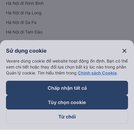
Hà Nội đi Ninh Bình
Hà Nội đi Hạ Long
Hà Nội đi Sa Pa
Hà Nội đi Tam Đảo
Đà Nẵng đi Hội An
close
Sử dụng cookie
Đà Nẵng đi Huế
Hải Phòng đi Hà Nội
Vexere dùng cookie để website hoạt động ổn định. Bạn có thể
Xem tất cả tuyến đường
xem chi tiết hoặc thay đổi lựa chọn bất kỳ lúc nào trong phần
Quản lý cookie. Tìm hiểu thêm trong
Chính sách Cookie
.
Chấp nhận tất cả
Tùy chọn cookie
keyboard_arrow_down
Về chúng tôi
Từ chối
keyboard_arrow_down
Hỗ trợ