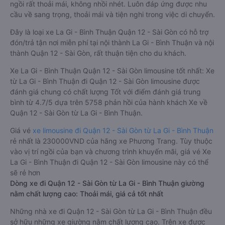
ngồi rất thoải mái, không nhồi nhét. Luôn đáp ứng được nhu
cầu về sang trọng, thoải mái và tiện nghi trong việc di chuyển.
Đây là loại xe La Gi - Bình Thuận Quận 12 - Sài Gòn có hỗ trợ
đón/trả tận nơi miễn phí tại nội thành La Gi - Bình Thuận và nội
thành Quận 12 - Sài Gòn, rất thuận tiện cho du khách.
Xe La Gi - Bình Thuận Quận 12 - Sài Gòn limousine tốt nhất: Xe
từ La Gi - Bình Thuận đi Quận 12 - Sài Gòn limousine được
đánh giá chung có chất lượng Tốt với điểm đánh giá trung
bình từ 4.7/5 dựa trên 5758 phản hồi của hành khách Xe về
Quận 12 - Sài Gòn từ La Gi - Bình Thuận.
Giá vé
xe limousine đi Quận 12 - Sài Gòn từ La Gi - Bình Thuận
rẻ nhất là 230000VND của hãng xe Phương Trang. Tùy thuộc
vào vị trí ngồi của bạn và chương trình khuyến mãi, giá vé Xe
La Gi - Bình Thuận đi Quận 12 - Sài Gòn limousine này có thể
sẽ rẻ hơn
Dòng xe đi Quận 12 - Sài Gòn từ La Gi - Bình Thuận giường
nằm chất lượng cao: Thoải mái, giá cả tốt nhất
Những nhà xe đi Quận 12 - Sài Gòn từ La Gi - Bình Thuận đều
sở hữu những xe giường nằm chất lượng cao. Trên xe được