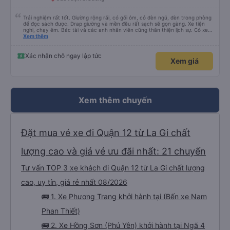
Trải nghiệm rất tốt. Giường rộng rãi, có gối ôm, có đèn ngủ, đèn trong phòng
để đọc sách được. Drap giường và mền đều rất sạch sẽ gọn gàng. Xe tiện
nghi, chạy êm. Bác tài và các anh nhân viên cũng thân thiện lịch sự. Có xe
trung chuyển về nội thành thành phố tuy hoà rất tiện. Giá vé hợp lý. Nói
Xem thêm
chung là mình rất ưng ý, cảm ơn nhà xe.
Xác nhận chỗ ngay lập tức
Xem giá
Xem thêm chuyến
Đặt mua vé xe đi Quận 12 từ La Gi chất
lượng cao và giá vé ưu đãi nhất: 21 chuyến
Tư vấn TOP 3 xe khách đi Quận 12 từ La Gi chất lượng
cao, uy tín, giá rẻ nhất 08/2026
🚌 1. Xe Phương Trang khởi hành tại (Bến xe Nam
Phan Thiết)
🚌 2. Xe Hồng Sơn (Phú Yên) khởi hành tại Ngã 4