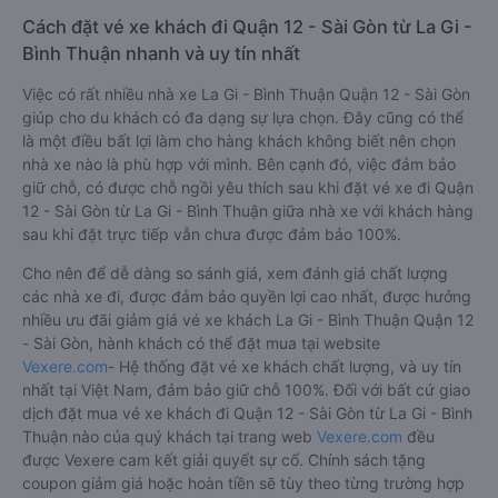
Cách đặt vé xe khách đi Quận 12 - Sài Gòn từ La Gi -
Bình Thuận nhanh và uy tín nhất
Việc có rất nhiều nhà xe La Gi - Bình Thuận Quận 12 - Sài Gòn
giúp cho du khách có đa dạng sự lựa chọn. Đây cũng có thể
là một điều bất lợi làm cho hàng khách không biết nên chọn
nhà xe nào là phù hợp với mình. Bên cạnh đó, việc đảm bảo
giữ chỗ, có được chỗ ngồi yêu thích sau khi đặt vé xe đi Quận
12 - Sài Gòn từ La Gi - Bình Thuận giữa nhà xe với khách hàng
sau khi đặt trực tiếp vẫn chưa được đảm bảo 100%.
Cho nên để dễ dàng so sánh giá, xem đánh giá chất lượng
các nhà xe đi, được đảm bảo quyền lợi cao nhất, được hưởng
nhiều ưu đãi giảm giá vé xe khách La Gi - Bình Thuận Quận 12
- Sài Gòn, hành khách có thể đặt mua tại website
Vexere.com
- Hệ thống đặt vé xe khách chất lượng, và uy tín
nhất tại Việt Nam, đảm bảo giữ chỗ 100%. Đối với bất cứ giao
dịch đặt mua vé xe khách đi Quận 12 - Sài Gòn từ La Gi - Bình
Thuận nào của quý khách tại trang web
Vexere.com
đều
được Vexere cam kết giải quyết sự cố. Chính sách tặng
coupon giảm giá hoặc hoàn tiền sẽ tùy theo từng trường hợp