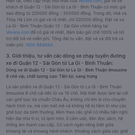
Hiện tại, theo cập nhật mới nhất của
Vexere.com
, giá vé xe
khách đi Quận 12 - Sài Gòn từ La Gi - Bình Thuận có mức giá
dao động từ 220000 đồng - 350000 đồng. Trong đó, nhà xe
Thủy Hà Linh có giá vé rẻ nhất, chỉ 220000 đồng. Đặt vé xe
La Gi - Bình Thuận Quận 12 - Sài Gòn chính hãng tại
Vexere.com
để có giá rẻ nhất, đảm bảo giữ chỗ 100% và hỗ
trợ đổi trả vé miễn phí. Tổng đài tư vấn, đặt vé và đổi trả vé
miễn phí:
1900 888684
.
3. Giới thiệu, tư vấn các dòng xe chạy tuyến đường
xe đi Quận 12 - Sài Gòn từ La Gi - Bình Thuận:
Dòng xe đi Quận 12 - Sài Gòn từ La Gi - Bình Thuận limousine
9 chỗ vip, chất lượng cao: Tiện lợi, sang trọng
Là sản phẩm xe đi Quận 12 - Sài Gòn từ La Gi - Bình Thuận
limousine 9 chỗ cải tiến từ xe 16 chỗ. Nội thất được làm lại với
các ghế bọc da chuẩn Châu Âu, không chỉ êm ái cho chuyến
hành trình xa, mà còn mát mẻ và không hề bị hầm bí như các
ghế bọc da bình thường. Kèm theo các ghế có nhiều tiện nghi
hiện đại như ti-vi, tủ lạnh mini, ổ cắm usb, đèn đọc sách, hệ
thống âm thanh cao cấp. Có vách ngăn riêng biệt giữa
khoang lái và khoang hành khách. Khoảng cách giữa các ghế