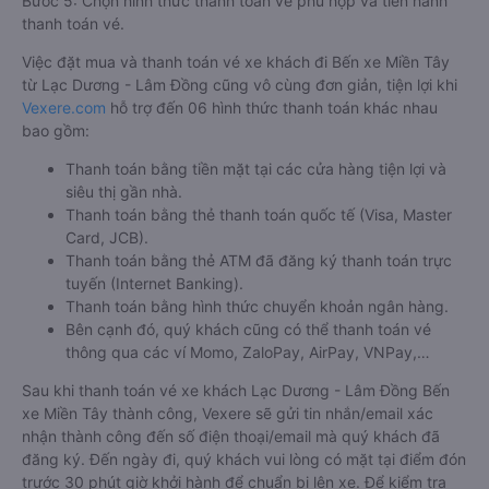
Bước 5: Chọn hình thức thanh toán vé phù hợp và tiến hành
thanh toán vé.
Việc đặt mua và thanh toán vé xe khách đi Bến xe Miền Tây
từ Lạc Dương - Lâm Đồng cũng vô cùng đơn giản, tiện lợi khi
Vexere.com
hỗ trợ đến 06 hình thức thanh toán khác nhau
bao gồm:
Thanh toán bằng tiền mặt tại các cửa hàng tiện lợi và
siêu thị gần nhà.
Thanh toán bằng thẻ thanh toán quốc tế (Visa, Master
Card, JCB).
Thanh toán bằng thẻ ATM đã đăng ký thanh toán trực
tuyến (Internet Banking).
Thanh toán bằng hình thức chuyển khoản ngân hàng.
Bên cạnh đó, quý khách cũng có thể thanh toán vé
thông qua các ví Momo, ZaloPay, AirPay, VNPay,…
Sau khi thanh toán vé xe khách Lạc Dương - Lâm Đồng Bến
xe Miền Tây thành công, Vexere sẽ gửi tin nhắn/email xác
nhận thành công đến số điện thoại/email mà quý khách đã
đăng ký. Đến ngày đi, quý khách vui lòng có mặt tại điểm đón
trước 30 phút giờ khởi hành để chuẩn bị lên xe. Để kiểm tra