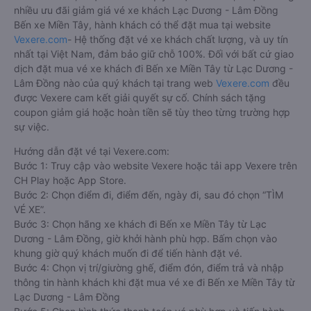
nhiều ưu đãi giảm giá vé xe khách Lạc Dương - Lâm Đồng
Bến xe Miền Tây, hành khách có thể đặt mua tại website
Vexere.com
- Hệ thống đặt vé xe khách chất lượng, và uy tín
nhất tại Việt Nam, đảm bảo giữ chỗ 100%. Đối với bất cứ giao
dịch đặt mua vé xe khách đi Bến xe Miền Tây từ Lạc Dương -
Lâm Đồng nào của quý khách tại trang web
Vexere.com
đều
được Vexere cam kết giải quyết sự cố. Chính sách tặng
coupon giảm giá hoặc hoàn tiền sẽ tùy theo từng trường hợp
sự việc.
Hướng dẫn đặt vé tại Vexere.com:
Bước 1: Truy cập vào website Vexere hoặc tải app Vexere trên
CH Play hoặc App Store.
Bước 2: Chọn điểm đi, điểm đến, ngày đi, sau đó chọn “TÌM
VÉ XE”.
Bước 3: Chọn hãng xe khách đi Bến xe Miền Tây từ Lạc
Dương - Lâm Đồng, giờ khởi hành phù hợp. Bấm chọn vào
khung giờ quý khách muốn đi để tiến hành đặt vé.
Bước 4: Chọn vị trí/giường ghế, điểm đón, điểm trả và nhập
thông tin hành khách khi đặt mua vé xe đi Bến xe Miền Tây từ
Lạc Dương - Lâm Đồng