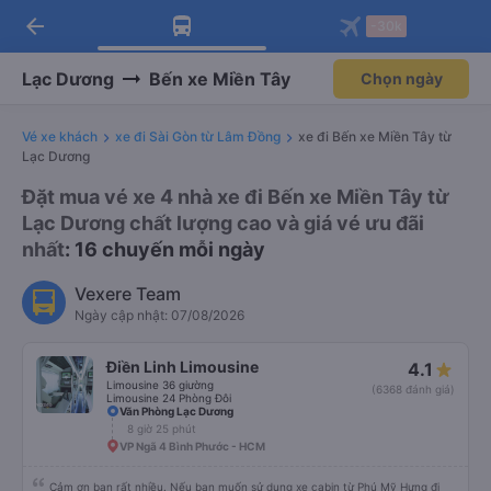
arrow_back
Tải app Vexere ngay!
Tải app Vexere
-30k
Mở app
Mở app
Nhận ưu đãi thành viên độc
-30k/ghế khi đặt vé máy bay qua
quyền
app
Lạc Dương
Bến xe Miền Tây
Chọn ngày
Vé xe khách
xe đi Sài Gòn từ Lâm Đồng
xe đi Bến xe Miền Tây từ
Lạc Dương
Đặt mua vé xe 4 nhà xe đi Bến xe Miền Tây từ
Lạc Dương chất lượng cao và giá vé ưu đãi
nhất
: 16 chuyến mỗi ngày
Vexere Team
Ngày cập nhật: 07/08/2026
Điền Linh Limousine
4.1
Limousine 36 giường
(6368 đánh giá)
Limousine 24 Phòng Đôi
Văn Phòng Lạc Dương
8 giờ 25 phút
VP Ngã 4 Bình Phước - HCM
Cảm ơn bạn rất nhiều. Nếu bạn muốn sử dụng xe cabin từ Phú Mỹ Hưng đi