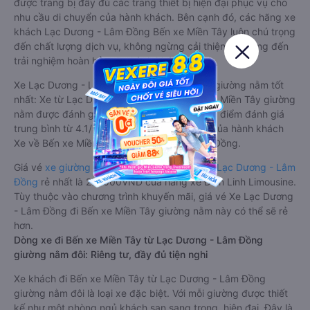
được trang bị đầy đủ các trang thiết bị hiện đại phục vụ cho
nhu cầu di chuyển của hành khách. Bên cạnh đó, các hãng xe
khách Lạc Dương - Lâm Đồng Bến xe Miền Tây luôn chú trọng
đến chất lượng dịch vụ, không ngừng cải thiện để mang đến
trải nghiệm hoàn hảo cho hành khách.
Xe Lạc Dương - Lâm Đồng Bến xe Miền Tây giường nằm tốt
nhất: Xe từ Lạc Dương - Lâm Đồng đi Bến xe Miền Tây giường
nằm được đánh giá chung chất lượng Tốt với điểm đánh giá
trung bình từ 4.1/5 dựa trên 6364 phản hồi của hành khách
Xe về Bến xe Miền Tây từ Lạc Dương - Lâm Đồng.
Giá vé
xe giường nằm đi Bến xe Miền Tây từ Lạc Dương - Lâm
Đồng
rẻ nhất là 270000VND của hãng xe Điền Linh Limousine.
Tùy thuộc vào chương trình khuyến mãi, giá vé Xe Lạc Dương
- Lâm Đồng đi Bến xe Miền Tây giường nằm này có thể sẽ rẻ
hơn.
Dòng xe đi Bến xe Miền Tây từ Lạc Dương - Lâm Đồng
giường nằm đôi: Riêng tư, đầy đủ tiện nghi
Xe khách đi Bến xe Miền Tây từ Lạc Dương - Lâm Đồng
giường nằm đôi là loại xe đặc biệt. Với mỗi giường được thiết
kế như một phòng ngủ khách sạn sang trọng, hiện đại. Đây là