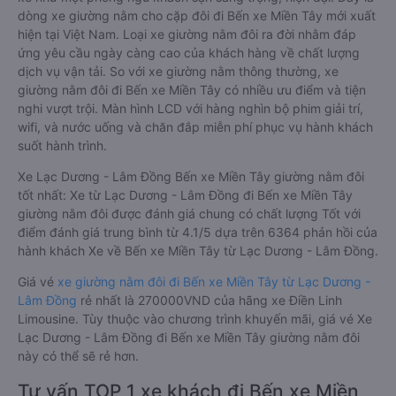
dòng xe giường nằm cho cặp đôi đi Bến xe Miền Tây mới xuất
hiện tại Việt Nam. Loại xe giường nằm đôi ra đời nhằm đáp
ứng yêu cầu ngày càng cao của khách hàng về chất lượng
dịch vụ vận tải. So với xe giường nằm thông thường, xe
giường nằm đôi đi Bến xe Miền Tây có nhiều ưu điểm và tiện
nghi vượt trội. Màn hình LCD với hàng nghìn bộ phim giải trí,
wifi, và nước uống và chăn đắp miễn phí phục vụ hành khách
suốt hành trình.
Xe Lạc Dương - Lâm Đồng Bến xe Miền Tây giường nằm đôi
tốt nhất: Xe từ Lạc Dương - Lâm Đồng đi Bến xe Miền Tây
giường nằm đôi được đánh giá chung có chất lượng Tốt với
điểm đánh giá trung bình từ 4.1/5 dựa trên 6364 phản hồi của
hành khách Xe về Bến xe Miền Tây từ Lạc Dương - Lâm Đồng.
Giá vé
xe giường nằm đôi đi Bến xe Miền Tây từ Lạc Dương -
Lâm Đồng
rẻ nhất là 270000VND của hãng xe Điền Linh
Limousine. Tùy thuộc vào chương trình khuyến mãi, giá vé Xe
Lạc Dương - Lâm Đồng đi Bến xe Miền Tây giường nằm đôi
này có thể sẽ rẻ hơn.
Tư vấn TOP 1 xe khách đi Bến xe Miền