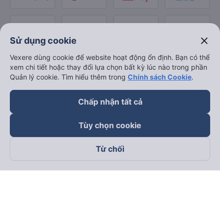
close
Sử dụng cookie
Vexere dùng cookie để website hoạt động ổn định. Bạn có thể
xem chi tiết hoặc thay đổi lựa chọn bất kỳ lúc nào trong phần
Quản lý cookie. Tìm hiểu thêm trong
Chính sách Cookie
.
Chấp nhận tất cả
Tùy chọn cookie
Từ chối
Theo dõi chúng tôi trên
Facebook
Tiktok
Youtube
Công ty TNHH Thương Mại Dịch Vụ Vexere