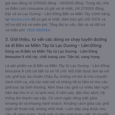
giá dao động từ 270000 đồng - 450000 đồng. Trong đó, nhà
xe Điền Linh Limousine có giá vé rẻ nhất, chỉ 270000 đồng.
Đặt vé xe Lạc Dương - Lâm Đồng Bến xe Miền Tây chính hãng
tại
Vexere.com
để có giá rẻ nhất, đảm bảo giữ chỗ 100% và
hỗ trợ đổi trả vé miễn phí. Tổng đài tư vấn, đặt vé và đổi trả
vé miễn phí:
1900 888684
.
3. Giới thiệu, tư vấn các dòng xe chạy tuyến đường
xe đi Bến xe Miền Tây từ Lạc Dương - Lâm Đồng:
Dòng xe đi Bến xe Miền Tây từ Lạc Dương - Lâm Đồng
limousine 9 chỗ vip, chất lượng cao: Tiện lợi, sang trọng
Là sản phẩm xe đi Bến xe Miền Tây từ Lạc Dương - Lâm Đồng
limousine 9 chỗ cải tiến từ xe 16 chỗ. Nội thất được làm lại với
các ghế bọc da chuẩn Châu Âu, không chỉ êm ái cho chuyến
hành trình xa, mà còn mát mẻ và không hề bị hầm bí như các
ghế bọc da bình thường. Kèm theo các ghế có nhiều tiện nghi
hiện đại như ti-vi, tủ lạnh mini, ổ cắm usb, đèn đọc sách, hệ
thống âm thanh cao cấp. Có vách ngăn riêng biệt giữa
khoang lái và khoang hành khách. Khoảng cách giữa các ghế
ngồi rất thoải mái, không nhồi nhét. Luôn đáp ứng được nhu
cầu về sang trọng, thoải mái và tiện nghi trong việc di chuyển.