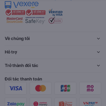
keyboard_arrow_down
Về chúng tôi
keyboard_arrow_down
Hỗ trợ
keyboard_arrow_down
Trở thành đối tác
Đối tác thanh toán