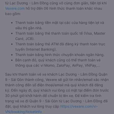
từ Lạc Dương - Lâm Đồng cũng vô cùng đơn giản, tiện lợi khi
Vexere.com
hỗ trợ đến 06 hình thức thanh toán khác nhau
bao gồm:
Thanh toán bằng tiền mặt tại các cửa hàng tiện lợi và
siêu thị gần nhà.
Thanh toán bằng thẻ thanh toán quốc tế (Visa, Master
Card, JCB).
Thanh toán bằng thẻ ATM đã đăng ký thanh toán trực
tuyến (Internet Banking).
Thanh toán bằng hình thức chuyển khoản ngân hàng.
Bên cạnh đó, quý khách cũng có thể thanh toán vé
thông qua các ví Momo, ZaloPay, AirPay, VNPay,…
Sau khi thanh toán vé xe khách Lạc Dương - Lâm Đồng Quận
9 - Sài Gòn thành công, Vexere sẽ gửi tin nhắn/email xác nhận
thành công đến số điện thoại/email mà quý khách đã đăng
ký. Đến ngày đi, quý khách vui lòng có mặt tại điểm đón trước
30 phút giờ khởi hành để chuẩn bị lên xe. Để kiểm tra tình
trạng vé xe đi Quận 9 - Sài Gòn từ Lạc Dương - Lâm Đồng đã
đặt, quý khách vui lòng truy cập
https://vexere.com/vi-
VN/booking/ticketinfo