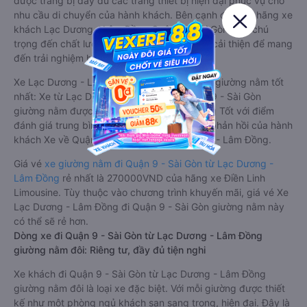
được trang bị đầy đủ các trang thiết bị hiện đại phục vụ cho
nhu cầu di chuyển của hành khách. Bên cạnh đó, các hãng xe
khách Lạc Dương - Lâm Đồng Quận 9 - Sài Gòn luôn chú
trọng đến chất lượng dịch vụ, không ngừng cải thiện để mang
đến trải nghiệm hoàn hảo cho hành khách.
Xe Lạc Dương - Lâm Đồng Quận 9 - Sài Gòn giường nằm tốt
nhất: Xe từ Lạc Dương - Lâm Đồng đi Quận 9 - Sài Gòn
giường nằm được đánh giá chung chất lượng Tốt với điểm
đánh giá trung bình từ 4.1/5 dựa trên 6364 phản hồi của hành
khách Xe về Quận 9 - Sài Gòn từ Lạc Dương - Lâm Đồng.
Giá vé
xe giường nằm đi Quận 9 - Sài Gòn từ Lạc Dương -
Lâm Đồng
rẻ nhất là 270000VND của hãng xe Điền Linh
Limousine. Tùy thuộc vào chương trình khuyến mãi, giá vé Xe
Lạc Dương - Lâm Đồng đi Quận 9 - Sài Gòn giường nằm này
có thể sẽ rẻ hơn.
Dòng xe đi Quận 9 - Sài Gòn từ Lạc Dương - Lâm Đồng
giường nằm đôi: Riêng tư, đầy đủ tiện nghi
Xe khách đi Quận 9 - Sài Gòn từ Lạc Dương - Lâm Đồng
giường nằm đôi là loại xe đặc biệt. Với mỗi giường được thiết
kế như một phòng ngủ khách sạn sang trọng, hiện đại. Đây là