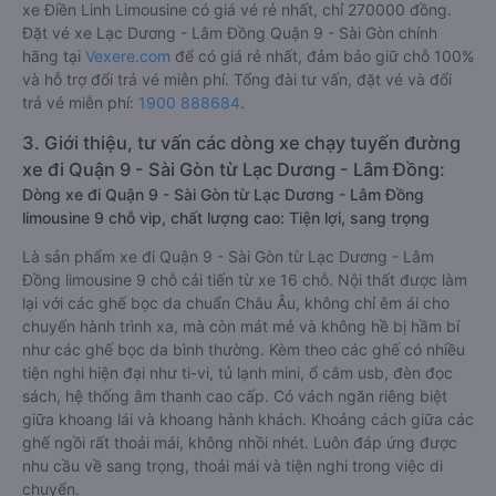
xe Điền Linh Limousine có giá vé rẻ nhất, chỉ 270000 đồng.
Đặt vé xe Lạc Dương - Lâm Đồng Quận 9 - Sài Gòn chính
hãng tại
Vexere.com
để có giá rẻ nhất, đảm bảo giữ chỗ 100%
và hỗ trợ đổi trả vé miễn phí. Tổng đài tư vấn, đặt vé và đổi
trả vé miễn phí:
1900 888684
.
3. Giới thiệu, tư vấn các dòng xe chạy tuyến đường
xe đi Quận 9 - Sài Gòn từ Lạc Dương - Lâm Đồng:
Dòng xe đi Quận 9 - Sài Gòn từ Lạc Dương - Lâm Đồng
limousine 9 chỗ vip, chất lượng cao: Tiện lợi, sang trọng
Là sản phẩm xe đi Quận 9 - Sài Gòn từ Lạc Dương - Lâm
Đồng limousine 9 chỗ cải tiến từ xe 16 chỗ. Nội thất được làm
lại với các ghế bọc da chuẩn Châu Âu, không chỉ êm ái cho
chuyến hành trình xa, mà còn mát mẻ và không hề bị hầm bí
như các ghế bọc da bình thường. Kèm theo các ghế có nhiều
tiện nghi hiện đại như ti-vi, tủ lạnh mini, ổ cắm usb, đèn đọc
sách, hệ thống âm thanh cao cấp. Có vách ngăn riêng biệt
giữa khoang lái và khoang hành khách. Khoảng cách giữa các
ghế ngồi rất thoải mái, không nhồi nhét. Luôn đáp ứng được
nhu cầu về sang trọng, thoải mái và tiện nghi trong việc di
chuyển.