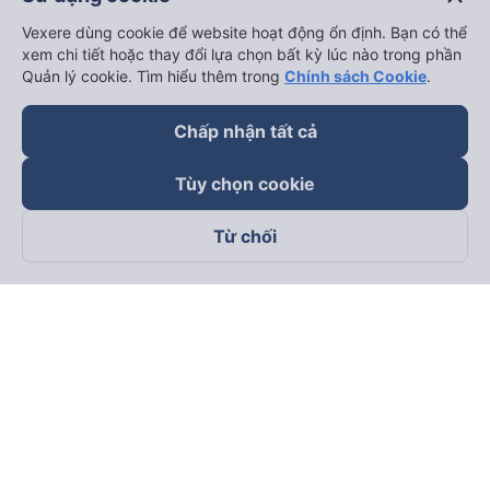
Vexere dùng cookie để website hoạt động ổn định. Bạn có thể
xem chi tiết hoặc thay đổi lựa chọn bất kỳ lúc nào trong phần
Quản lý cookie. Tìm hiểu thêm trong
Chính sách Cookie
.
Chấp nhận tất cả
Tùy chọn cookie
Từ chối
Theo dõi chúng tôi trên
Facebook
Tiktok
Youtube
Công ty TNHH Thương Mại Dịch Vụ Vexere
Địa chỉ đăng ký kinh doanh: 8C Chữ Đồng Tử, Phường Tân
Sơn Nhất, TP. Hồ Chí Minh, Việt Nam
Địa chỉ
:
Lầu 2, toà nhà H3 Circo Hoàng Diệu, 384 Hoàng Diệu,
Phường Khánh Hội, TP Hồ Chí Minh, Việt Nam