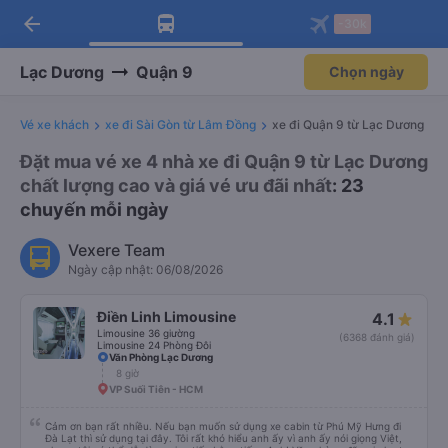
arrow_back
Tải app Vexere ngay!
Tải app Vexere
-30k
Mở app
Mở app
Nhận ưu đãi thành viên độc
-30k/ghế khi đặt vé máy bay qua
quyền
app
Lạc Dương
Quận 9
Chọn ngày
Vé xe khách
xe đi Sài Gòn từ Lâm Đồng
xe đi Quận 9 từ Lạc Dương
Đặt mua vé xe 4 nhà xe đi Quận 9 từ Lạc Dương
chất lượng cao và giá vé ưu đãi nhất
: 23
chuyến mỗi ngày
Vexere Team
Ngày cập nhật: 06/08/2026
Điền Linh Limousine
4.1
Limousine 36 giường
(6368 đánh giá)
Limousine 24 Phòng Đôi
Văn Phòng Lạc Dương
8 giờ
VP Suối Tiên - HCM
Cảm ơn bạn rất nhiều. Nếu bạn muốn sử dụng xe cabin từ Phú Mỹ Hưng đi
Đà Lạt thì sử dụng tại đây. Tôi rất khó hiểu anh ấy vì anh ấy nói giọng Việt,