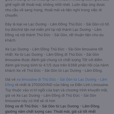
ghế ngồi rất thoải mái, không nhồi nhét. Luôn đáp ứng được
nhu cầu về sang trọng, thoải mái và tiện nghi trong việc di
chuyển.
Đây là loại xe Lạc Dương - Lâm Đồng Thủ Đức - Sài Gòn có hỗ
trợ đón/trả tận nơi miễn phí tại nội thành Lạc Dương - Lâm
Đồng và nội thành Thủ Đức - Sài Gòn, rất thuận tiện cho du
khách.
Xe Lạc Dương - Lâm Đồng Thủ Đức - Sài Gòn limousine tốt
nhất: Xe từ Lạc Dương - Lâm Đồng đi Thủ Đức - Sài Gòn
limousine được đánh giá chung có chất lượng Tốt với điểm
đánh giá trung bình từ 4.1/5 dựa trên 6368 phản hồi của hành
khách Xe về Thủ Đức - Sài Gòn từ Lạc Dương - Lâm Đồng.
Giá vé
xe limousine đi Thủ Đức - Sài Gòn từ Lạc Dương - Lâm
Đồng
rẻ nhất là 270000VND của hãng xe Điền Linh Limousine.
Tùy thuộc vào vị trí ngồi của bạn và chương trình khuyến mãi,
giá vé Xe Lạc Dương - Lâm Đồng đi Thủ Đức - Sài Gòn
limousine này có thể sẽ rẻ hơn
Dòng xe đi Thủ Đức - Sài Gòn từ Lạc Dương - Lâm Đồng
giường nằm chất lượng cao: Thoải mái, giá cả tốt nhất