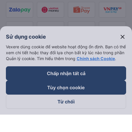
close
Sử dụng cookie
Vexere dùng cookie để website hoạt động ổn định. Bạn có thể
xem chi tiết hoặc thay đổi lựa chọn bất kỳ lúc nào trong phần
Quản lý cookie. Tìm hiểu thêm trong
Chính sách Cookie
.
Chấp nhận tất cả
Tùy chọn cookie
Từ chối
Theo dõi chúng tôi trên
Facebook
Tiktok
Youtube