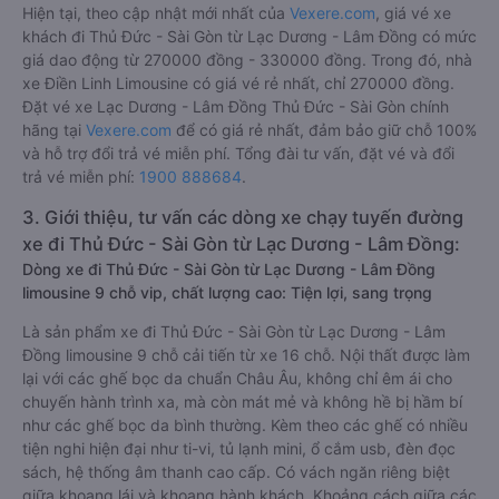
Hiện tại, theo cập nhật mới nhất của
Vexere.com
, giá vé xe
khách đi Thủ Đức - Sài Gòn từ Lạc Dương - Lâm Đồng có mức
giá dao động từ 270000 đồng - 330000 đồng. Trong đó, nhà
xe Điền Linh Limousine có giá vé rẻ nhất, chỉ 270000 đồng.
Đặt vé xe Lạc Dương - Lâm Đồng Thủ Đức - Sài Gòn chính
hãng tại
Vexere.com
để có giá rẻ nhất, đảm bảo giữ chỗ 100%
và hỗ trợ đổi trả vé miễn phí. Tổng đài tư vấn, đặt vé và đổi
trả vé miễn phí:
1900 888684
.
3. Giới thiệu, tư vấn các dòng xe chạy tuyến đường
xe đi Thủ Đức - Sài Gòn từ Lạc Dương - Lâm Đồng:
Dòng xe đi Thủ Đức - Sài Gòn từ Lạc Dương - Lâm Đồng
limousine 9 chỗ vip, chất lượng cao: Tiện lợi, sang trọng
Là sản phẩm xe đi Thủ Đức - Sài Gòn từ Lạc Dương - Lâm
Đồng limousine 9 chỗ cải tiến từ xe 16 chỗ. Nội thất được làm
lại với các ghế bọc da chuẩn Châu Âu, không chỉ êm ái cho
chuyến hành trình xa, mà còn mát mẻ và không hề bị hầm bí
như các ghế bọc da bình thường. Kèm theo các ghế có nhiều
tiện nghi hiện đại như ti-vi, tủ lạnh mini, ổ cắm usb, đèn đọc
sách, hệ thống âm thanh cao cấp. Có vách ngăn riêng biệt
giữa khoang lái và khoang hành khách. Khoảng cách giữa các