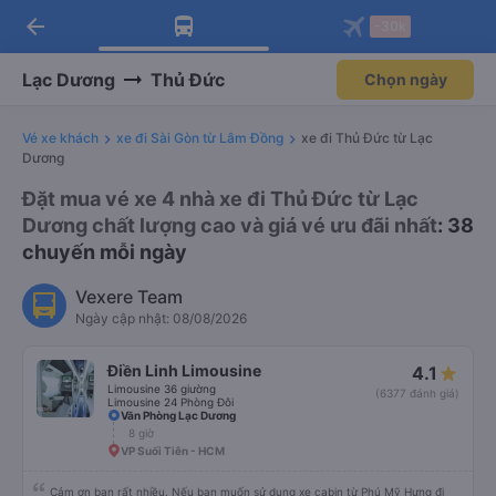
arrow_back
Tải app Vexere ngay!
Tải app Vexere
-30k
Mở app
Mở app
Nhận ưu đãi thành viên độc
-30k/ghế khi đặt vé máy bay qua
quyền
app
Lạc Dương
Thủ Đức
Chọn ngày
Vé xe khách
xe đi Sài Gòn từ Lâm Đồng
xe đi Thủ Đức từ Lạc
Dương
Đặt mua vé xe 4 nhà xe đi Thủ Đức từ Lạc
Dương chất lượng cao và giá vé ưu đãi nhất
: 38
chuyến mỗi ngày
Vexere Team
Ngày cập nhật: 08/08/2026
Điền Linh Limousine
4.1
Limousine 36 giường
(6377 đánh giá)
Limousine 24 Phòng Đôi
Văn Phòng Lạc Dương
8 giờ
VP Suối Tiên - HCM
Cảm ơn bạn rất nhiều. Nếu bạn muốn sử dụng xe cabin từ Phú Mỹ Hưng đi