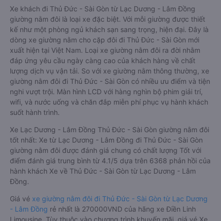
Xe khách đi Thủ Đức - Sài Gòn từ Lạc Dương - Lâm Đồng
giường nằm đôi là loại xe đặc biệt. Với mỗi giường được thiết
kế như một phòng ngủ khách sạn sang trọng, hiện đại. Đây là
dòng xe giường nằm cho cặp đôi đi Thủ Đức - Sài Gòn mới
xuất hiện tại Việt Nam. Loại xe giường nằm đôi ra đời nhằm
đáp ứng yêu cầu ngày càng cao của khách hàng về chất
lượng dịch vụ vận tải. So với xe giường nằm thông thường, xe
giường nằm đôi đi Thủ Đức - Sài Gòn có nhiều ưu điểm và tiện
nghi vượt trội. Màn hình LCD với hàng nghìn bộ phim giải trí,
wifi, và nước uống và chăn đắp miễn phí phục vụ hành khách
suốt hành trình.
Xe Lạc Dương - Lâm Đồng Thủ Đức - Sài Gòn giường nằm đôi
tốt nhất: Xe từ Lạc Dương - Lâm Đồng đi Thủ Đức - Sài Gòn
giường nằm đôi được đánh giá chung có chất lượng Tốt với
điểm đánh giá trung bình từ 4.1/5 dựa trên 6368 phản hồi của
hành khách Xe về Thủ Đức - Sài Gòn từ Lạc Dương - Lâm
Đồng.
Giá vé
xe giường nằm đôi đi Thủ Đức - Sài Gòn từ Lạc Dương
- Lâm Đồng
rẻ nhất là 270000VND của hãng xe Điền Linh
Limousine. Tùy thuộc vào chương trình khuyến mãi, giá vé Xe