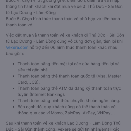
Bước 4: Chọn vị trí/giường ghế, điểm đón, điểm trả và nhập
thông tin hành khách khi đặt mua vé xe đi Thủ Đức - Sài Gòn
từ Lạc Dương - Lâm Đồng
Bước 5: Chọn hình thức thanh toán vé phù hợp và tiến hành
thanh toán vé.
Việc đặt mua và thanh toán vé xe khách đi Thủ Đức - Sài Gòn
từ Lạc Dương - Lâm Đồng cũng vô cùng đơn giản, tiện lợi khi
Vexere.com
hỗ trợ đến 06 hình thức thanh toán khác nhau
bao gồm:
Thanh toán bằng tiền mặt tại các cửa hàng tiện lợi và
siêu thị gần nhà.
Thanh toán bằng thẻ thanh toán quốc tế (Visa, Master
Card, JCB).
Thanh toán bằng thẻ ATM đã đăng ký thanh toán trực
tuyến (Internet Banking).
Thanh toán bằng hình thức chuyển khoản ngân hàng.
Bên cạnh đó, quý khách cũng có thể thanh toán vé
thông qua các ví Momo, ZaloPay, AirPay, VNPay,…
Sau khi thanh toán vé xe khách Lạc Dương - Lâm Đồng Thủ
Đức - Sài Gòn thành công, Vexere sẽ gửi tin nhắn/email xác