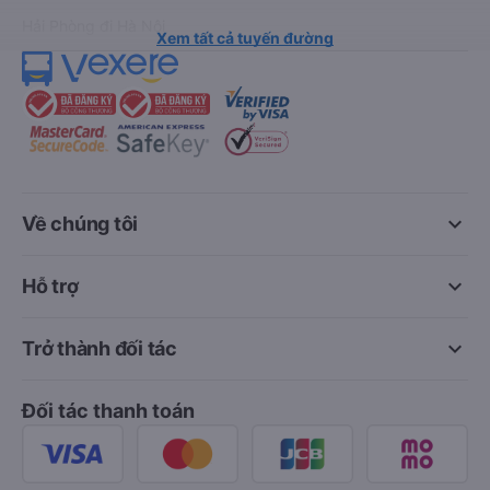
Hải Phòng đi Hà Nội
Xem tất cả tuyến đường
keyboard_arrow_down
Về chúng tôi
keyboard_arrow_down
Hỗ trợ
keyboard_arrow_down
Trở thành đối tác
Đối tác thanh toán