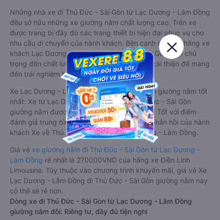
Những nhà xe đi Thủ Đức - Sài Gòn từ Lạc Dương - Lâm Đồng
đều sở hữu những xe giường nằm chất lượng cao. Trên xe
được trang bị đầy đủ các trang thiết bị hiện đại phục vụ cho
nhu cầu di chuyển của hành khách. Bên cạnh đó, các hãng xe
khách Lạc Dương - Lâm Đồng Thủ Đức - Sài Gòn luôn chú
trọng đến chất lượng dịch vụ, không ngừng cải thiện để mang
đến trải nghiệm hoàn hảo cho hành khách.
Xe Lạc Dương - Lâm Đồng Thủ Đức - Sài Gòn giường nằm tốt
nhất: Xe từ Lạc Dương - Lâm Đồng đi Thủ Đức - Sài Gòn
giường nằm được đánh giá chung chất lượng Tốt với điểm
đánh giá trung bình từ 4.1/5 dựa trên 6368 phản hồi của hành
khách Xe về Thủ Đức - Sài Gòn từ Lạc Dương - Lâm Đồng.
Giá vé
xe giường nằm đi Thủ Đức - Sài Gòn từ Lạc Dương -
Lâm Đồng
rẻ nhất là 270000VND của hãng xe Điền Linh
Limousine. Tùy thuộc vào chương trình khuyến mãi, giá vé Xe
Lạc Dương - Lâm Đồng đi Thủ Đức - Sài Gòn giường nằm này
có thể sẽ rẻ hơn.
Dòng xe đi Thủ Đức - Sài Gòn từ Lạc Dương - Lâm Đồng
giường nằm đôi: Riêng tư, đầy đủ tiện nghi