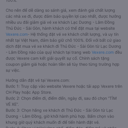
100%.
Cho nên để dễ dàng so sánh giá, xem đánh giá chất lượng
các nhà xe đi, được đảm bảo quyền lợi cao nhất, được hưởng
nhiều ưu đãi giảm giá vé xe khách Lạc Dương - Lâm Đồng
Thủ Đức - Sài Gòn, hành khách có thể đặt mua tại website
Vexere.com
- Hệ thống đặt vé xe khách chất lượng, và uy tín
nhất tại Việt Nam, đảm bảo giữ chỗ 100%. Đối với bất cứ giao
dịch đặt mua vé xe khách đi Thủ Đức - Sài Gòn từ Lạc Dương
- Lâm Đồng nào của quý khách tại trang web
Vexere.com
đều
được Vexere cam kết giải quyết sự cố. Chính sách tặng
coupon giảm giá hoặc hoàn tiền sẽ tùy theo từng trường hợp
sự việc.
Hướng dẫn đặt vé tại Vexere.com:
Bước 1: Truy cập vào website Vexere hoặc tải app Vexere trên
CH Play hoặc App Store.
Bước 2: Chọn điểm đi, điểm đến, ngày đi, sau đó chọn “TÌM
VÉ XE”.
Bước 3: Chọn hãng xe khách đi Thủ Đức - Sài Gòn từ Lạc
Dương - Lâm Đồng, giờ khởi hành phù hợp. Bấm chọn vào
khung giờ quý khách muốn đi để tiến hành đặt vé.