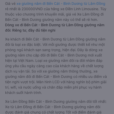
Giá vé
xe giường nằm đi Bến Cát - Bình Dương từ Lâm Đồng
rẻ nhất là 230000VND của hãng xe Điền Linh Limousine. Tùy
thuộc vào chương trình khuyến mãi, giá vé Xe Lâm Đồng đi
Bến Cát - Bình Dương giường nằm này có thể sẽ rẻ hơn.
Dòng xe đi Bến Cát - Bình Dương từ Lâm Đồng giường nằm
đôi: Riêng tư, đầy đủ tiện nghi
Xe khách đi Bến Cát - Bình Dương từ Lâm Đồng giường nằm
đôi là loại xe đặc biệt. Với mỗi giường được thiết kế như một
phòng ngủ khách sạn sang trọng, hiện đại. Đây là dòng xe
giường nằm cho cặp đôi đi Bến Cát - Bình Dương mới xuất
hiện tại Việt Nam. Loại xe giường nằm đôi ra đời nhằm đáp
ứng yêu cầu ngày càng cao của khách hàng về chất lượng
dịch vụ vận tải. So với xe giường nằm thông thường, xe
giường nằm đôi đi Bến Cát - Bình Dương có nhiều ưu điểm và
tiện nghi vượt trội. Màn hình LCD với hàng nghìn bộ phim giải
trí, wifi, và nước uống và chăn đắp miễn phí phục vụ hành
khách suốt hành trình.
Xe Lâm Đồng Bến Cát - Bình Dương giường nằm đôi tốt nhất:
Xe từ Lâm Đồng đi Bến Cát - Bình Dương giường nằm đôi
được đánh giá chung có chất lượng Tốt với điểm đánh giá