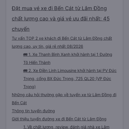
người ạ. Chuyến mình đi là ĐL - BD 00559, nếu có ai đi cùng chuyến với mình
có thể đánh giá chung để mọi người biết chất lượng thật sự của xe nhé. Cảm
Đặt mua vé xe đi Bến Cát từ Lâm Đồng
ơn hãng xe và bác tài đã cho mình 1 trải nghiệm thật tốt, chúc bác tài
thượng lộ bình an, hãng xe ngày càng cải thiện và phát triển ạ 🫶🏻
chất lượng cao và giá vé ưu đãi nhất: 45
chuyến
Tư vấn TOP 2 xe khách đi Bến Cát từ Lâm Đồng chất
lượng cao, uy tín, giá rẻ nhất 08/2026
🚌 1. Xe Thanh Bình Xanh khởi hành tại 1 Đường
Tô Hiến Thành
🚌 2. Xe Điền Linh Limousine khởi hành tại PV Đức
Trọng, cổng BX Đức Trọng, 725 QL20 (VP Đức
Trọng)
Những câu hỏi thường gặp về tuyến xe từ Lâm Đồng đi
Bến Cát
Thông tin tuyến đường
Giới thiệu tuyến đường xe đi Bến Cát từ Lâm Đồng
1. Về chất lượng, review, đánh giá nhà xe Lâm