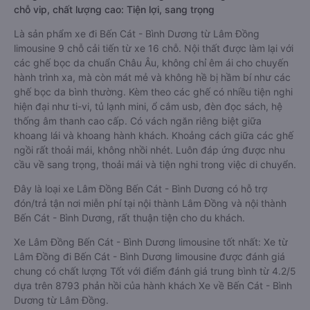
chỗ vip, chất lượng cao: Tiện lợi, sang trọng
Là sản phẩm xe đi Bến Cát - Bình Dương từ Lâm Đồng
limousine 9 chỗ cải tiến từ xe 16 chỗ. Nội thất được làm lại với
các ghế bọc da chuẩn Châu Âu, không chỉ êm ái cho chuyến
hành trình xa, mà còn mát mẻ và không hề bị hầm bí như các
ghế bọc da bình thường. Kèm theo các ghế có nhiều tiện nghi
hiện đại như ti-vi, tủ lạnh mini, ổ cắm usb, đèn đọc sách, hệ
thống âm thanh cao cấp. Có vách ngăn riêng biệt giữa
khoang lái và khoang hành khách. Khoảng cách giữa các ghế
ngồi rất thoải mái, không nhồi nhét. Luôn đáp ứng được nhu
cầu về sang trọng, thoải mái và tiện nghi trong việc di chuyển.
Đây là loại xe Lâm Đồng Bến Cát - Bình Dương có hỗ trợ
đón/trả tận nơi miễn phí tại nội thành Lâm Đồng và nội thành
Bến Cát - Bình Dương, rất thuận tiện cho du khách.
Xe Lâm Đồng Bến Cát - Bình Dương limousine tốt nhất: Xe từ
Lâm Đồng đi Bến Cát - Bình Dương limousine được đánh giá
chung có chất lượng Tốt với điểm đánh giá trung bình từ 4.2/5
dựa trên 8793 phản hồi của hành khách Xe về Bến Cát - Bình
Dương từ Lâm Đồng.