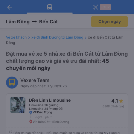
arrow_back
Tải app Vexere ngay!
Tải app Vexere
-30k
Mở app
Mở app
Nhận ưu đãi thành viên độc
-30k/ghế khi đặt vé máy bay qua
quyền
app
Lâm Đồng
Bến Cát
Chọn ngày
Vé xe khách
xe đi Bình Dương từ Lâm Đồng
xe đi Bến Cát từ Lâm
Đồng
Đặt mua vé xe 5 nhà xe đi Bến Cát từ Lâm Đồng
chất lượng cao và giá vé ưu đãi nhất
: 45
chuyến mỗi ngày
Vexere Team
Ngày cập nhật: 07/08/2026
Điền Linh Limousine
4.1
Limousine 36 giường
(6368 đánh giá)
Limousine 24 Phòng Đôi
VP Đức Trọng
9 giờ 5 phút
VP. Bến Cát - Bình Dương
Cảm ơn bạn rất nhiều. Nếu bạn muốn sử dụng xe cabin từ Phú Mỹ Hưng đi