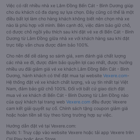
Việc có rất nhiều nhà xe Lâm Đồng Bến Cát - Bình Dương giúp
cho du khách có đa dạng sự lựa chọn. Đây cũng có thể là một
điều bất lợi làm cho hàng khách không biết nên chọn nhà xe
nào là phù hợp với mình. Bên cạnh đó, việc đảm bảo giữ chỗ,
có được chỗ ngồi yêu thích sau khi đặt vé xe đi Bến Cát - Bình
Dương từ Lâm Đồng giữa nhà xe với khách hàng sau khi đặt
trực tiếp vẫn chưa được đảm bảo 100%.
Cho nên để dễ dàng so sánh giá, xem đánh giá chất lượng
các nhà xe đi, được đảm bảo quyền lợi cao nhất, được hưởng
nhiều ưu đãi giảm giá vé xe khách Lâm Đồng Bến Cát - Bình
Dương, hành khách có thể đặt mua tại website
Vexere.com
-
Hệ thống đặt vé xe khách chất lượng, và uy tín nhất tại Việt
Nam, đảm bảo giữ chỗ 100%. Đối với bất cứ giao dịch đặt
mua vé xe khách đi Bến Cát - Bình Dương từ Lâm Đồng nào
của quý khách tại trang web
Vexere.com
đều được Vexere
cam kết giải quyết sự cố. Chính sách tặng coupon giảm giá
hoặc hoàn tiền sẽ tùy theo từng trường hợp sự việc.
Hướng dẫn đặt vé tại Vexere.com:
Bước 1: Truy cập vào website Vexere hoặc tải app Vexere trên
CH Play hoặc App Store.