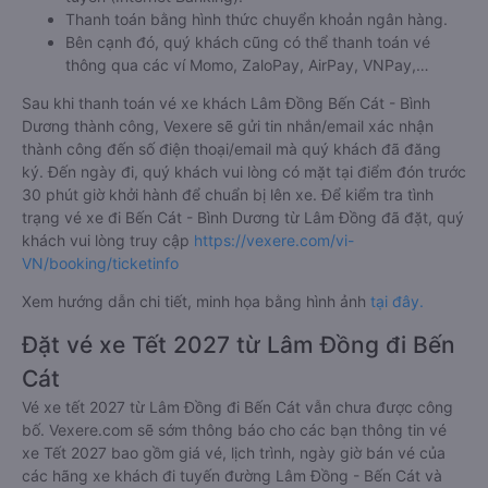
Thanh toán bằng hình thức chuyển khoản ngân hàng.
Bên cạnh đó, quý khách cũng có thể thanh toán vé
thông qua các ví Momo, ZaloPay, AirPay, VNPay,…
Sau khi thanh toán vé xe khách Lâm Đồng Bến Cát - Bình
Dương thành công, Vexere sẽ gửi tin nhắn/email xác nhận
thành công đến số điện thoại/email mà quý khách đã đăng
ký. Đến ngày đi, quý khách vui lòng có mặt tại điểm đón trước
30 phút giờ khởi hành để chuẩn bị lên xe. Để kiểm tra tình
trạng vé xe đi Bến Cát - Bình Dương từ Lâm Đồng đã đặt, quý
khách vui lòng truy cập
https://vexere.com/vi-
VN/booking/ticketinfo
Xem hướng dẫn chi tiết, minh họa bằng hình ảnh
tại đây.
Đặt vé xe Tết 2027 từ Lâm Đồng đi Bến
Cát
Vé xe tết 2027 từ Lâm Đồng đi Bến Cát vẫn chưa được công
bố. Vexere.com sẽ sớm thông báo cho các bạn thông tin vé
xe Tết 2027 bao gồm giá vé, lịch trình, ngày giờ bán vé của
các hãng xe khách đi tuyến đường Lâm Đồng - Bến Cát và