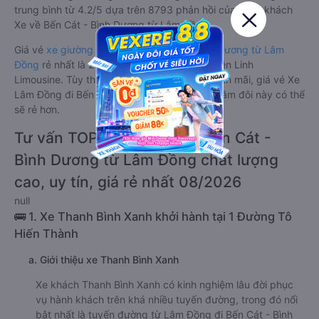
trung bình từ 4.2/5 dựa trên 8793 phản hồi của hành khách
Xe về Bến Cát - Bình Dương từ Lâm Đồng.
Giá vé
xe giường nằm đôi đi Bến Cát - Bình Dương từ Lâm
Đồng
rẻ nhất là 230000VND của hãng xe Điền Linh
Limousine. Tùy thuộc vào chương trình khuyến mãi, giá vé Xe
Lâm Đồng đi Bến Cát - Bình Dương giường nằm đôi này có thể
sẽ rẻ hơn.
Tư vấn TOP 2 xe khách đi Bến Cát -
Bình Dương từ Lâm Đồng chất lượng
cao, uy tín, giá rẻ nhất 08/2026
null
🚌 1. Xe Thanh Bình Xanh khởi hành tại 1 Đường Tô
Hiến Thành
a. Giới thiệu xe Thanh Bình Xanh
Xe khách Thanh Bình Xanh có kinh nghiệm lâu đời phục
vụ hành khách trên khá nhiều tuyến đường, trong đó nổi
bật nhất là tuyến đường từ Lâm Đồng đi Bến Cát - Bình