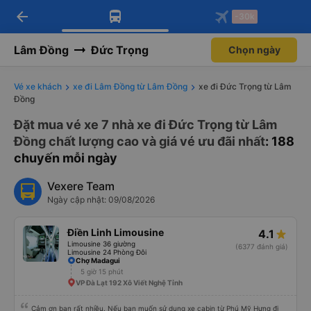
arrow_back
Tải app Vexere ngay!
Tải app Vexere
-30k
Mở app
Mở app
Nhận ưu đãi thành viên độc
-30k/ghế khi đặt vé máy bay qua
quyền
app
Lâm Đồng
Đức Trọng
Chọn ngày
Vé xe khách
xe đi Lâm Đồng từ Lâm Đồng
xe đi Đức Trọng từ Lâm
Đồng
Đặt mua vé xe 7 nhà xe đi Đức Trọng từ Lâm
Đồng chất lượng cao và giá vé ưu đãi nhất
: 188
chuyến mỗi ngày
Vexere Team
Ngày cập nhật: 09/08/2026
Điền Linh Limousine
4.1
Limousine 36 giường
(6377 đánh giá)
Limousine 24 Phòng Đôi
Chợ Madagui
5 giờ 15 phút
VP Đà Lạt 192 Xô Viết Nghệ Tỉnh
Cảm ơn bạn rất nhiều. Nếu bạn muốn sử dụng xe cabin từ Phú Mỹ Hưng đi