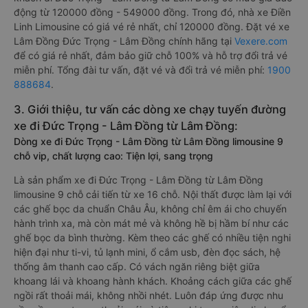
động từ 120000 đồng - 549000 đồng. Trong đó, nhà xe Điền
Linh Limousine có giá vé rẻ nhất, chỉ 120000 đồng. Đặt vé xe
Lâm Đồng Đức Trọng - Lâm Đồng chính hãng tại
Vexere.com
để có giá rẻ nhất, đảm bảo giữ chỗ 100% và hỗ trợ đổi trả vé
miễn phí. Tổng đài tư vấn, đặt vé và đổi trả vé miễn phí:
1900
888684
.
3. Giới thiệu, tư vấn các dòng xe chạy tuyến đường
xe đi Đức Trọng - Lâm Đồng từ Lâm Đồng:
Dòng xe đi Đức Trọng - Lâm Đồng từ Lâm Đồng limousine 9
chỗ vip, chất lượng cao: Tiện lợi, sang trọng
Là sản phẩm xe đi Đức Trọng - Lâm Đồng từ Lâm Đồng
limousine 9 chỗ cải tiến từ xe 16 chỗ. Nội thất được làm lại với
các ghế bọc da chuẩn Châu Âu, không chỉ êm ái cho chuyến
hành trình xa, mà còn mát mẻ và không hề bị hầm bí như các
ghế bọc da bình thường. Kèm theo các ghế có nhiều tiện nghi
hiện đại như ti-vi, tủ lạnh mini, ổ cắm usb, đèn đọc sách, hệ
thống âm thanh cao cấp. Có vách ngăn riêng biệt giữa
khoang lái và khoang hành khách. Khoảng cách giữa các ghế
ngồi rất thoải mái, không nhồi nhét. Luôn đáp ứng được nhu