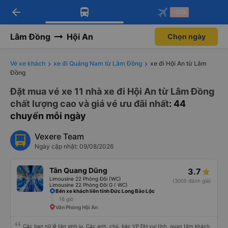
arrow_back
Tải app Vexere ngay!
Tải app Vexere
-30k
Mở app
Mở app
Nhận ưu đãi thành viên độc
-30k/ghế khi đặt vé máy bay qua
quyền
app
Lâm Đồng
Hội An
Chọn ngày
Vé xe khách
xe đi Quảng Nam từ Lâm Đồng
xe đi Hội An từ Lâm
Đồng
Đặt mua vé xe 11 nhà xe đi Hội An từ Lâm Đồng
chất lượng cao và giá vé ưu đãi nhất
: 44
chuyến mỗi ngày
Vexere Team
Ngày cập nhật: 09/08/2026
Tân Quang Dũng
3.7
Limousine 22 Phòng Đôi (WC)
(3005 đánh giá)
Limousine 22 Phòng Đôi G ( WC)
Bến xe khách liên tỉnh Đức Long Bảo Lộc
16 giờ
Văn Phòng Hội An
Các bạn nữ lễ tân xinh iu. Các anh, chú, bác VP ĐH vui tính, quan tâm khách,