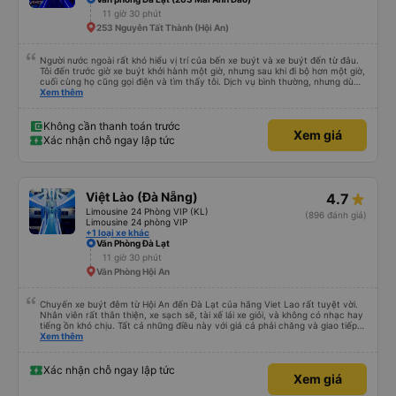
chuyển sang xe buýt khác để đến khách sạn của mình ở Đà Nẵng, xe quá
11 giờ 30 phút
đông và tôi phải ngồi trên một chiếc ghế nhựa ở lối đi giữa, điều này không lý
tưởng. Nhìn chung: Mặc dù có một vài bất tiện nhỏ, tôi đã có trải nghiệm
253 Nguyễn Tất Thành (Hội An)
tích cực với công ty này. Đây là dịch vụ xe buýt tốt nhất mà tôi từng sử
dụng ở Việt Nam. Sự sạch sẽ, thoải mái và yên tĩnh tạo nên sự khác biệt
đáng kể và tôi sẽ giới thiệu dịch vụ này cho bất kỳ ai đi tuyến đường này.
Người nước ngoài rất khó hiểu vị trí của bến xe buýt và xe buýt đến từ đâu.
Tôi đến trước giờ xe buýt khởi hành một giờ, nhưng sau khi đi bộ hơn một giờ,
cuối cùng họ cũng gọi điện và tìm thấy tôi. Dịch vụ bình thường, nhưng dù
sao thì tôi ngủ ngon hơn ở khách sạn vì tôi rất thoải mái. Sẽ tuyệt hơn nếu
Xem thêm
tiếng còi xe bớt to hơn. Nhưng tôi thích nó nên tôi cho điểm tối đa. Cảm ơn
bạn rất nhiều.
Không cần thanh toán trước
Xem giá
Xác nhận chỗ ngay lập tức
Việt Lào (Đà Nẵng)
4.7
Limousine 24 Phòng VIP (KL)
(896 đánh giá)
Limousine 24 phòng VIP
+1 loại xe khác
Văn Phòng Đà Lạt
11 giờ 30 phút
Văn Phòng Hội An
Chuyến xe buýt đêm từ Hội An đến Đà Lạt của hãng Viet Lao rất tuyệt vời.
Nhân viên rất thân thiện, xe sạch sẽ, tài xế lái xe giỏi, và không có nhạc hay
tiếng ồn khó chịu. Tất cả những điều này với giá cả phải chăng và giao tiếp
bằng tiếng Anh rất suôn sẻ, vì vậy tôi rất khuyên bạn nên chọn hãng này.
Xem thêm
Đối với người đi lần đầu: không có nhà vệ sinh, nhưng có ba điểm dừng cách
nhau khoảng hai tiếng (bạn sẽ được thông báo trước bằng thông báo). Bạn
không được ăn trên xe, nhưng có nhà hàng và quán ăn nhẹ ở một số điểm
Xác nhận chỗ ngay lập tức
Xem giá
dừng. Bạn phải cởi giày và đi chân trần. Tại các điểm dừng, dép nhựa được
cung cấp khi bạn xuống xe; bạn phải trả lại chúng vào thùng trước khi lên xe