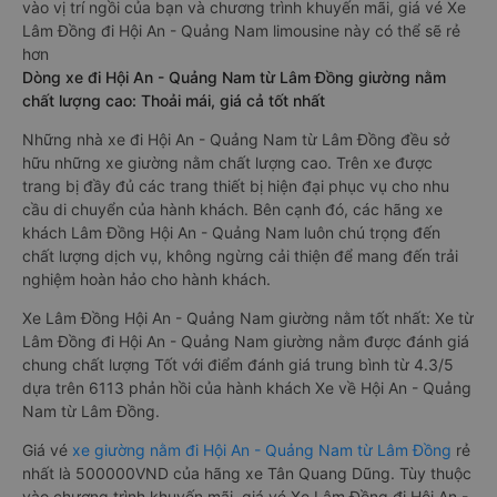
vào vị trí ngồi của bạn và chương trình khuyến mãi, giá vé Xe
Lâm Đồng đi Hội An - Quảng Nam limousine này có thể sẽ rẻ
hơn
Dòng xe đi Hội An - Quảng Nam từ Lâm Đồng giường nằm
chất lượng cao: Thoải mái, giá cả tốt nhất
Những nhà xe đi Hội An - Quảng Nam từ Lâm Đồng đều sở
hữu những xe giường nằm chất lượng cao. Trên xe được
trang bị đầy đủ các trang thiết bị hiện đại phục vụ cho nhu
cầu di chuyển của hành khách. Bên cạnh đó, các hãng xe
khách Lâm Đồng Hội An - Quảng Nam luôn chú trọng đến
chất lượng dịch vụ, không ngừng cải thiện để mang đến trải
nghiệm hoàn hảo cho hành khách.
Xe Lâm Đồng Hội An - Quảng Nam giường nằm tốt nhất: Xe từ
Lâm Đồng đi Hội An - Quảng Nam giường nằm được đánh giá
chung chất lượng Tốt với điểm đánh giá trung bình từ 4.3/5
dựa trên 6113 phản hồi của hành khách Xe về Hội An - Quảng
Nam từ Lâm Đồng.
Giá vé
xe giường nằm đi Hội An - Quảng Nam từ Lâm Đồng
rẻ
nhất là 500000VND của hãng xe Tân Quang Dũng. Tùy thuộc
vào chương trình khuyến mãi, giá vé Xe Lâm Đồng đi Hội An -