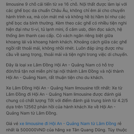
limousine 9 chỗ cải tiến từ xe 16 chỗ. Nội thất được làm lại với
các ghế bọc da chuẩn Châu Âu, không chỉ êm ái cho chuyến
hành trình xa, mà còn mát mẻ và không hề bị hầm bí như các
ghế bọc da bình thường. Kèm theo các ghế có nhiều tiện nghi
hiện đại như ti-vi, tủ lạnh mini, ổ cắm usb, đèn đọc sách, hệ
thống âm thanh cao cấp. Có vách ngăn riêng biệt giữa
khoang lái và khoang hành khách. Khoảng cách giữa các ghế
ngồi rất thoải mái, không nhồi nhét. Luôn đáp ứng được nhu
cầu về sang trọng, thoải mái và tiện nghi trong việc di chuyển.
Đây là loại xe Lâm Đồng Hội An - Quảng Nam có hỗ trợ
đón/trả tận nơi miễn phí tại nội thành Lâm Đồng và nội thành
Hội An - Quảng Nam, rất thuận tiện cho du khách.
Xe Lâm Đồng Hội An - Quảng Nam limousine tốt nhất: Xe từ
Lâm Đồng đi Hội An - Quảng Nam limousine được đánh giá
chung có chất lượng Tốt với điểm đánh giá trung bình từ 4.2/5
dựa trên 12562 phản hồi của hành khách Xe về Hội An -
Quảng Nam từ Lâm Đồng.
Giá vé
xe limousine đi Hội An - Quảng Nam từ Lâm Đồng
rẻ
nhất là 500000VND của hãng xe Tân Quang Dũng. Tùy thuộc