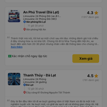
lại. Một chai nước nhỏ, một chiếc chăn và một chiếc gối được cung cấp. Có
cổng USB. Tôi không thể kết nối Wi-Fi, nhưng đó có thể là lỗi của tôi. Đối với
những người thừa cân hoặc rất cao, tôi khuyên bạn nên chọn xe buýt có ít
chỗ ngồi hơn (có khoảng 35 chỗ, và tôi không thừa cân, nhưng vẫn hơi
star_rate
An Phú Travel (Đà Lạt)
4.3
chật). Tôi khuyên bạn nên chọn chỗ ngồi phía dưới và giữa.
Limousine 24 Phòng Đôi (xe đi thẳng cao tốc)
(1317 đánh giá)
Limousine 22 Phòng Đôi (WC)
Văn phòng Đà Lạt
11 giờ 30 phút
Văn phòng Hội An
Thành thật mà nói, tôi hơi sợ một chút sau khi đọc những đánh giá trái chiều
ở đây nhưng hóa ra nó khá tốt. Chúng tôi đi từ Nha Trang đến Hội An, xe
buýt đến sớm hơn 20-30 phút nhưng nhân viên đã thông báo cho chúng tôi
trước 30 phút. Nhân viên bên trong cùng với tài xế thực sự tốt bụng, họ giúp
Xem thêm
chúng tôi mang hành lý và cho chúng tôi nước miễn phí cùng đồ ăn nhẹ.
Cabin sạch sẽ, có chăn và không gian ổn ngay cả với tôi (184 cm). Lái xe ổn
mà không bấm còi quá nhiều nhưng đừng mong đợi có giấc ngủ ngon vì
Xác nhận chỗ ngay lập tức
Xem giá
đường gập ghềnh và có nhiều khúc cua. Có 3-4 điểm dừng vệ sinh nhanh
chóng và xe buýt đến Hội An vào khoảng thời gian đã hứa. Tôi không biết liệu
chúng tôi có may mắn và những người khác cực kỳ xui xẻo hay họ mong đợi
điều gì đó không thể xảy ra nhưng tôi sẽ đi lại với họ. 10/10
star_rate
Thanh Thủy - Đà Lạt
4.5
Limousine 24 Phòng
(781 đánh giá)
Limousine 34 giường
Đà Lạt
12 giờ 30 phút
Cây xăng 61 Đường Nguyễn Tất Thành
Đây là lần đầu tiên tôi đi xe buýt giường nằm ở Việt Nam và đó là một trải
nghiệm tuyệt vời. Xe buýt mới, có ghế da sạch sẽ và không gian rộng rãi. Hệ