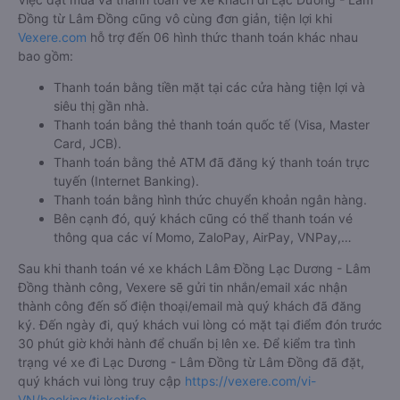
Đồng từ Lâm Đồng cũng vô cùng đơn giản, tiện lợi khi
Vexere.com
hỗ trợ đến 06 hình thức thanh toán khác nhau
bao gồm:
Thanh toán bằng tiền mặt tại các cửa hàng tiện lợi và
siêu thị gần nhà.
Thanh toán bằng thẻ thanh toán quốc tế (Visa, Master
Card, JCB).
Thanh toán bằng thẻ ATM đã đăng ký thanh toán trực
tuyến (Internet Banking).
Thanh toán bằng hình thức chuyển khoản ngân hàng.
Bên cạnh đó, quý khách cũng có thể thanh toán vé
thông qua các ví Momo, ZaloPay, AirPay, VNPay,…
Sau khi thanh toán vé xe khách Lâm Đồng Lạc Dương - Lâm
Đồng thành công, Vexere sẽ gửi tin nhắn/email xác nhận
thành công đến số điện thoại/email mà quý khách đã đăng
ký. Đến ngày đi, quý khách vui lòng có mặt tại điểm đón trước
30 phút giờ khởi hành để chuẩn bị lên xe. Để kiểm tra tình
trạng vé xe đi Lạc Dương - Lâm Đồng từ Lâm Đồng đã đặt,
quý khách vui lòng truy cập
https://vexere.com/vi-
VN/booking/ticketinfo