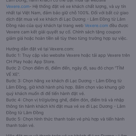
Vexere.com
- Hệ thống đặt vé xe khách chất lượng, và uy tín
nhất tại Việt Nam, đảm bảo giữ chỗ 100%. Đối với bất cứ giao
dịch đặt mua vé xe khách đi Lạc Dương - Lâm Đồng từ Lâm
Đồng nào của quý khách tại trang web
Vexere.com
đều được
Vexere cam kết giải quyết sự cố. Chính sách tặng coupon
giảm giá hoặc hoàn tiền sẽ tùy theo từng trường hợp sự việc.
Hướng dẫn đặt vé tại Vexere.com:
Bước 1: Truy cập vào website Vexere hoặc tải app Vexere trên
CH Play hoặc App Store.
Bước 2: Chọn điểm đi, điểm đến, ngày đi, sau đó chọn “TÌM
VÉ XE”.
Bước 3: Chọn hãng xe khách đi Lạc Dương - Lâm Đồng từ
Lâm Đồng, giờ khởi hành phù hợp. Bấm chọn vào khung giờ
quý khách muốn đi để tiến hành đặt vé.
Bước 4: Chọn vị trí/giường ghế, điểm đón, điểm trả và nhập
thông tin hành khách khi đặt mua vé xe đi Lạc Dương - Lâm
Đồng từ Lâm Đồng
Bước 5: Chọn hình thức thanh toán vé phù hợp và tiến hành
thanh toán vé.
Việc đặt mua và thanh toán vé xe khách đi Lạc Dương - Lâm