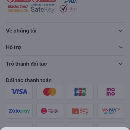
keyboard_arrow_down
Về chúng tôi
keyboard_arrow_down
Hỗ trợ
keyboard_arrow_down
Trở thành đối tác
Đối tác thanh toán