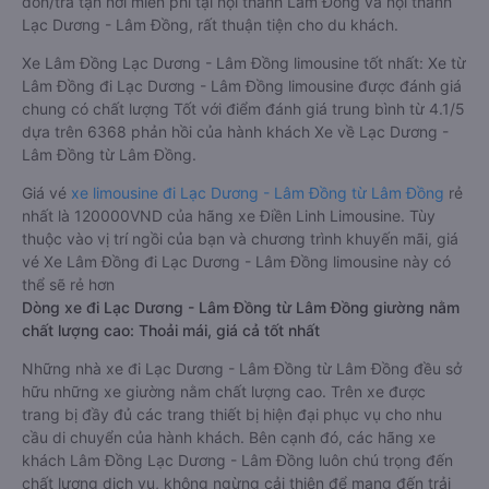
đón/trả tận nơi miễn phí tại nội thành Lâm Đồng và nội thành
Lạc Dương - Lâm Đồng, rất thuận tiện cho du khách.
Xe Lâm Đồng Lạc Dương - Lâm Đồng limousine tốt nhất: Xe từ
Lâm Đồng đi Lạc Dương - Lâm Đồng limousine được đánh giá
chung có chất lượng Tốt với điểm đánh giá trung bình từ 4.1/5
dựa trên 6368 phản hồi của hành khách Xe về Lạc Dương -
Lâm Đồng từ Lâm Đồng.
Giá vé
xe limousine đi Lạc Dương - Lâm Đồng từ Lâm Đồng
rẻ
nhất là 120000VND của hãng xe Điền Linh Limousine. Tùy
thuộc vào vị trí ngồi của bạn và chương trình khuyến mãi, giá
vé Xe Lâm Đồng đi Lạc Dương - Lâm Đồng limousine này có
thể sẽ rẻ hơn
Dòng xe đi Lạc Dương - Lâm Đồng từ Lâm Đồng giường nằm
chất lượng cao: Thoải mái, giá cả tốt nhất
Những nhà xe đi Lạc Dương - Lâm Đồng từ Lâm Đồng đều sở
hữu những xe giường nằm chất lượng cao. Trên xe được
trang bị đầy đủ các trang thiết bị hiện đại phục vụ cho nhu
cầu di chuyển của hành khách. Bên cạnh đó, các hãng xe
khách Lâm Đồng Lạc Dương - Lâm Đồng luôn chú trọng đến
chất lượng dịch vụ, không ngừng cải thiện để mang đến trải