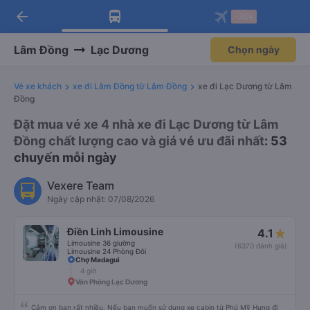
arrow_back
Tải app Vexere ngay!
Tải app Vexere
-30k
Mở app
Mở app
Nhận ưu đãi thành viên độc
-30k/ghế khi đặt vé máy bay qua
quyền
app
Lâm Đồng
Lạc Dương
Chọn ngày
Vé xe khách
xe đi Lâm Đồng từ Lâm Đồng
xe đi Lạc Dương từ Lâm
Đồng
Đặt mua vé xe 4 nhà xe đi Lạc Dương từ Lâm
Đồng chất lượng cao và giá vé ưu đãi nhất
: 53
chuyến mỗi ngày
Vexere Team
Ngày cập nhật: 07/08/2026
Điền Linh Limousine
4.1
Limousine 36 giường
(6370 đánh giá)
Limousine 24 Phòng Đôi
Chợ Madagui
4 giờ
Văn Phòng Lạc Dương
Cảm ơn bạn rất nhiều. Nếu bạn muốn sử dụng xe cabin từ Phú Mỹ Hưng đi