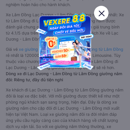
nghiệm hoàn hảo cho hành khách.
Xe Lâm Đồng Lạc Dương - Lâm Đồng giường nằm tốt nhất: Xe
từ Lâm Đồng đi Lạc Dương - Lâm Đồng giường nằm được
đánh giá chung chất lượng Tốt với điểm đánh giá trung bình
từ 4.1/5 dựa trên 6368 phản hồi của hành khách Xe về Lạc
Dương - Lâm Đồng từ Lâm Đồng.
Giá vé
xe giường nằm đi Lạc Dương - Lâm Đồng từ Lâm Đồng
rẻ nhất là 120000VND của hãng xe Điền Linh Limousine. Tùy
thuộc vào chương trình khuyến mãi, giá vé Xe Lâm Đồng đi
Lạc Dương - Lâm Đồng giường nằm này có thể sẽ rẻ hơn.
Dòng xe đi Lạc Dương - Lâm Đồng từ Lâm Đồng giường nằm
đôi: Riêng tư, đầy đủ tiện nghi
Xe khách đi Lạc Dương - Lâm Đồng từ Lâm Đồng giường nằm
đôi là loại xe đặc biệt. Với mỗi giường được thiết kế như một
phòng ngủ khách sạn sang trọng, hiện đại. Đây là dòng xe
giường nằm cho cặp đôi đi Lạc Dương - Lâm Đồng mới xuất
hiện tại Việt Nam. Loại xe giường nằm đôi ra đời nhằm đáp
ứng yêu cầu ngày càng cao của khách hàng về chất lượng
dịch vụ vận tải. So với xe giường nằm thông thường, xe