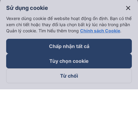
close
Sử dụng cookie
Vexere dùng cookie để website hoạt động ổn định. Bạn có thể
xem chi tiết hoặc thay đổi lựa chọn bất kỳ lúc nào trong phần
Quản lý cookie. Tìm hiểu thêm trong
Chính sách Cookie
.
Chấp nhận tất cả
Tùy chọn cookie
Từ chối
Theo dõi chúng tôi trên
Facebook
Tiktok
Youtube
Công ty TNHH Thương Mại Dịch Vụ Vexere
Địa chỉ đăng ký kinh doanh: 8C Chữ Đồng Tử, Phường Tân
Sơn Nhất, TP. Hồ Chí Minh, Việt Nam
Địa chỉ
:
Lầu 2, toà nhà H3 Circo Hoàng Diệu, 384 Hoàng Diệu,