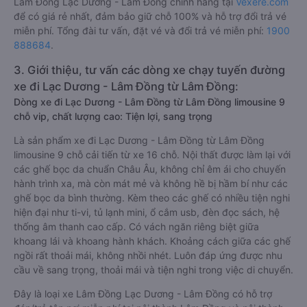
Lâm Đồng Lạc Dương - Lâm Đồng chính hãng tại
Vexere.com
để có giá rẻ nhất, đảm bảo giữ chỗ 100% và hỗ trợ đổi trả vé
miễn phí. Tổng đài tư vấn, đặt vé và đổi trả vé miễn phí:
1900
888684
.
3. Giới thiệu, tư vấn các dòng xe chạy tuyến đường
xe đi Lạc Dương - Lâm Đồng từ Lâm Đồng:
Dòng xe đi Lạc Dương - Lâm Đồng từ Lâm Đồng limousine 9
chỗ vip, chất lượng cao: Tiện lợi, sang trọng
Là sản phẩm xe đi Lạc Dương - Lâm Đồng từ Lâm Đồng
limousine 9 chỗ cải tiến từ xe 16 chỗ. Nội thất được làm lại với
các ghế bọc da chuẩn Châu Âu, không chỉ êm ái cho chuyến
hành trình xa, mà còn mát mẻ và không hề bị hầm bí như các
ghế bọc da bình thường. Kèm theo các ghế có nhiều tiện nghi
hiện đại như ti-vi, tủ lạnh mini, ổ cắm usb, đèn đọc sách, hệ
thống âm thanh cao cấp. Có vách ngăn riêng biệt giữa
khoang lái và khoang hành khách. Khoảng cách giữa các ghế
ngồi rất thoải mái, không nhồi nhét. Luôn đáp ứng được nhu
cầu về sang trọng, thoải mái và tiện nghi trong việc di chuyển.
Đây là loại xe Lâm Đồng Lạc Dương - Lâm Đồng có hỗ trợ